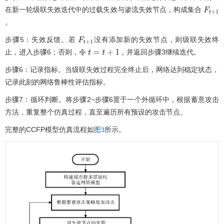
在新一轮级联失效迭代中的过载失效与渗流失效节点，构成集合
F
t
+
1
。
步骤5：失效反馈。若
没有添加新的失效节点，则级联失效终
F
t
+
1
止，进入步骤6；否则，令
，并返回步骤3继续迭代。
t
=
t
+
1
步骤6：记录指标。当级联失效过程完全终止后，网络达到稳定状态，
记录此刻的网络鲁棒性评估指标。
步骤7：循环判断。将步骤2~步骤6置于一个外循环中，根据蓄意攻击
方法，重复整个仿真过程，直至遍历所有预设的攻击节点。
完整的CCFP模型仿真流程如
所示。
图3