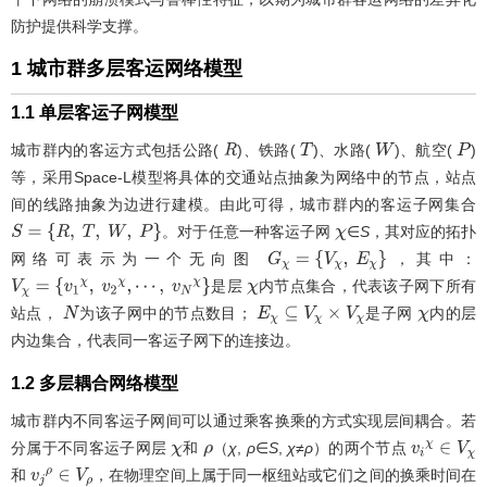
防护提供科学支撑。
1 城市群多层客运网络模型
1.1 单层客运子网模型
城市群内的客运方式包括公路(
)、铁路(
)、水路(
)、航空(
)
R
T
W
P
等，采用Space-L模型将具体的交通站点抽象为网络中的节点，站点
间的线路抽象为边进行建模。由此可得，城市群内的客运子网集合
。对于任意一种客运子网
∈
S
，其对应的拓扑
S
=
{
R
,
T
,
W
,
P
}
χ
网络可表示为一个无向图
，其中：
G
χ
=
{
V
χ
,
E
χ
}
是层
内节点集合，代表该子网下所有
V
χ
=
{
v
1
χ
,
v
2
χ
,
⋯
,
v
N
χ
}
χ
站点，
为该子网中的节点数目；
是子网
内的层
N
E
χ
⊆
V
χ
×
V
χ
χ
内边集合，代表同一客运子网下的连接边。
1.2 多层耦合网络模型
城市群内不同客运子网间可以通过乘客换乘的方式实现层间耦合。若
分属于不同客运子网层
和
（
χ
,
ρ
∈
S
,
χ
≠
ρ
）的两个节点
χ
ρ
v
i
χ
∈
V
χ
和
，在物理空间上属于同一枢纽站或它们之间的换乘时间在
v
j
ρ
∈
V
ρ