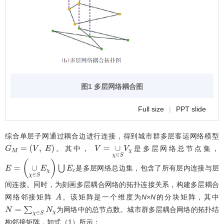
图1 多层网络耦合图
Full size
|
PPT slide
综合单层子网通过耦合边进行连接，得到城市群多层客运网络模型
。其中，
是多层网络总节点集，
G
M
=
(
V
,
E
)
V
=
∪
χ
∈
S
V
χ
是多层网络总边集，包含了所有层内连接与层
E
=
∪
χ
∈
S
E
χ
⋃
E
c
间连接。同时，为刻画多层耦合网络的拓扑连接关系，构建多层耦合
网络邻接矩阵
。该矩阵是一个维度为
N
×
N
的分块矩阵，其中
A
为网络中的总节点数。城市群多层耦合网络的拓扑结
N
=
∑
χ
∈
S
N
χ
构邻接矩阵，如式（1）所示：