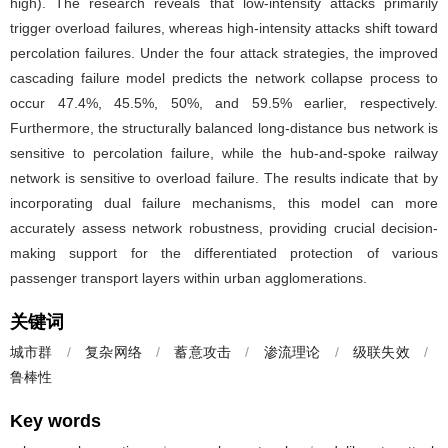
high). The research reveals that low-intensity attacks primarily
trigger overload failures, whereas high-intensity attacks shift toward
percolation failures. Under the four attack strategies, the improved
cascading failure model predicts the network collapse process to
occur 47.4%, 45.5%, 50%, and 59.5% earlier, respectively.
Furthermore, the structurally balanced long-distance bus network is
sensitive to percolation failure, while the hub-and-spoke railway
network is sensitive to overload failure. The results indicate that by
incorporating dual failure mechanisms, this model can more
accurately assess network robustness, providing crucial decision-
making support for the differentiated protection of various
passenger transport layers within urban agglomerations.
关键词
城市群
/
复杂网络
/
蓄意攻击
/
渗流理论
/
级联失效
/
鲁棒性
Key words