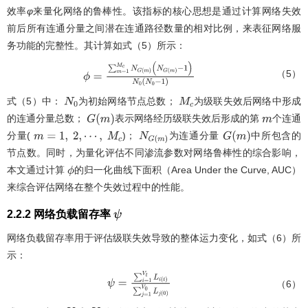
效率
φ
来量化网络的鲁棒性。该指标的核心思想是通过计算网络失效
前后所有连通分量之间潜在连通路径数量的相对比例，来表征网络服
务功能的完整性。其计算如式（5）所示：
（5）
ϕ
=
∑
m
=
1
M
c
N
G
(
m
)
(
N
G
(
m
)
-
1
)
N
0
(
N
0
-
1
)
式（5）中：
为初始网络节点总数；
为级联失效后网络中形成
N
0
M
c
的连通分量总数；
表示网络经历级联失效后形成的第
个连通
G
(
m
)
m
分量(
)；
为连通分量
中所包含的
m
=
1
,
2
,
⋯
,
M
c
N
G
(
m
)
G
(
m
)
节点数。同时，为量化评估不同渗流参数对网络鲁棒性的综合影响，
本文通过计算
的归一化曲线下面积（Area Under the Curve, AUC）
ϕ
来综合评估网络在整个失效过程中的性能。
2.2.2 网络负载留存率
ψ
网络负载留存率用于评估级联失效导致的整体运力变化，如式（6）所
示：
（6）
ψ
=
∑
i
=
1
V
t
L
i
(
t
)
∑
j
=
1
V
0
L
j
0