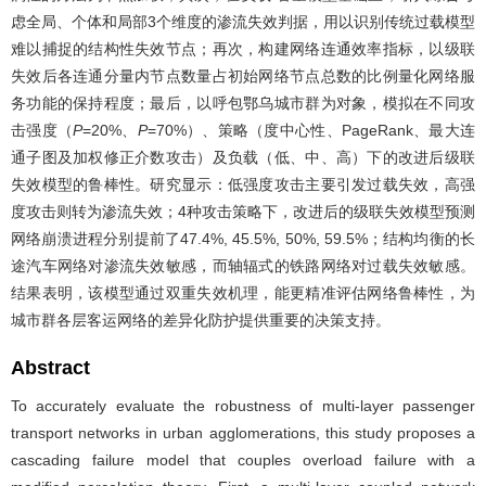
虑全局、个体和局部3个维度的渗流失效判据，用以识别传统过载模型
难以捕捉的结构性失效节点；再次，构建网络连通效率指标，以级联
失效后各连通分量内节点数量占初始网络节点总数的比例量化网络服
务功能的保持程度；最后，以呼包鄂乌城市群为对象，模拟在不同攻
击强度（
P
=20%、
P
=70%）、策略（度中心性、PageRank、最大连
通子图及加权修正介数攻击）及负载（低、中、高）下的改进后级联
失效模型的鲁棒性。研究显示：低强度攻击主要引发过载失效，高强
度攻击则转为渗流失效；4种攻击策略下，改进后的级联失效模型预测
网络崩溃进程分别提前了47.4%, 45.5%, 50%, 59.5%；结构均衡的长
途汽车网络对渗流失效敏感，而轴辐式的铁路网络对过载失效敏感。
结果表明，该模型通过双重失效机理，能更精准评估网络鲁棒性，为
城市群各层客运网络的差异化防护提供重要的决策支持。
Abstract
To accurately evaluate the robustness of multi-layer passenger
transport networks in urban agglomerations, this study proposes a
cascading failure model that couples overload failure with a