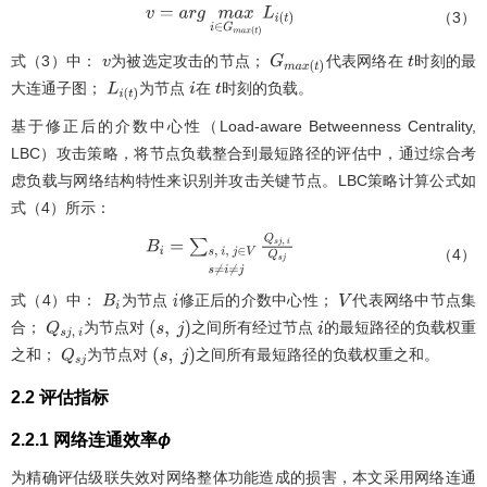
（3）
v
=
a
r
g
m
a
x
i
∈
G
m
a
x
(
t
)
L
i
(
t
)
式（3）中：
为被选定攻击的节点；
代表网络在
时刻的最
v
G
m
a
x
(
t
)
t
大连通子图；
为节点
在
时刻的负载。
L
i
(
t
)
i
t
基于修正后的介数中心性（Load-aware Betweenness Centrality,
LBC）攻击策略，将节点负载整合到最短路径的评估中，通过综合考
虑负载与网络结构特性来识别并攻击关键节点。LBC策略计算公式如
式（4）所示：
B
i
=
∑
s
,
i
,
j
∈
V
s
≠
i
≠
j
Q
s
j
,
i
Q
s
j
（4）
式（4）中：
为节点
修正后的介数中心性；
代表网络中节点集
B
i
i
V
合；
为节点对
之间所有经过节点
的最短路径的负载权重
Q
s
j
,
i
(
s
,
j
)
i
之和；
为节点对
之间所有最短路径的负载权重之和。
Q
s
j
(
s
,
j
)
2.2 评估指标
2.2.1 网络连通效率
ϕ
为精确评估级联失效对网络整体功能造成的损害，本文采用网络连通