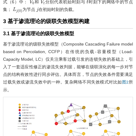
式（6）中：
和
分别代表初始时刻与
时刻下的网络中的节点
V
0
V
t
t
集；
为节点
在初始时刻的负载。
L
j
0
j
3 基于渗流理论的级联失效模型构建
3.1 基于渗流理论的级联失效模型
基于渗流理论的级联失效模型（Composite Cascading Failure model
based on Percolation, CCFP）在传统的负载-容量模型（Load-
Capacity Model, LC）仅关注乘客过载引发的连锁失效的基础上，引
入了一套适应性修正的渗流失效判据，能够在级联演化的每一步对节
点的结构有效性进行同步评估。具体而言，节点的失效条件需要满足
过载失效或渗流失效中的一种。复杂网络不同失效模式对比如
所
图2
示。