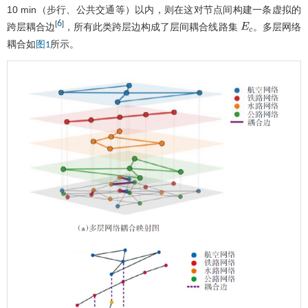
10 min（步行、公共交通等）以内，则在这对节点间构建一条虚拟的
6
[
]
跨层耦合边
，所有此类跨层边构成了层间耦合线路集
。多层网络
E
c
耦合如
所示。
图1