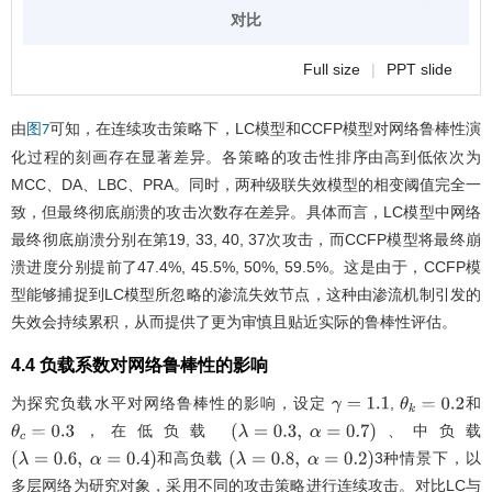
对比
Full size
|
PPT slide
由
可知，在连续攻击策略下，LC模型和CCFP模型对网络鲁棒性演
图7
化过程的刻画存在显著差异。各策略的攻击性排序由高到低依次为
MCC、DA、LBC、PRA。同时，两种级联失效模型的相变阈值完全一
致，但最终彻底崩溃的攻击次数存在差异。具体而言，LC模型中网络
最终彻底崩溃分别在第19, 33, 40, 37次攻击，而CCFP模型将最终崩
溃进度分别提前了47.4%, 45.5%, 50%, 59.5%。这是由于，CCFP模
型能够捕捉到LC模型所忽略的渗流失效节点，这种由渗流机制引发的
失效会持续累积，从而提供了更为审慎且贴近实际的鲁棒性评估。
4.4 负载系数对网络鲁棒性的影响
为探究负载水平对网络鲁棒性的影响，设定
,
和
γ
=
1.1
θ
k
=
0.2
，在低负载
、中负载
θ
c
=
0.3
(
λ
=
0.3
,
α
=
0.7
)
和高负载
3种情景下，以
(
λ
=
0.6
,
α
=
0.4
)
(
λ
=
0.8
,
α
=
0.2
)
多层网络为研究对象，采用不同的攻击策略进行连续攻击。对比LC与