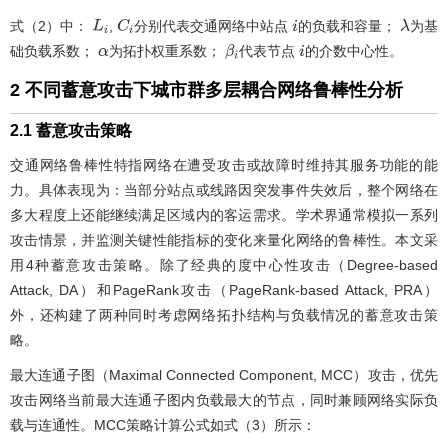
式（2）中：
,
分别代表交通网络中站点
的负载和容量；
为基
L
i
C
i
i
λ
础负载系数；
为拓扑权重系数；
代表节点
的介数中心性。
α
β
i
i
2 不同蓄意攻击下城市群多层耦合网络鲁棒性分析
2.1 蓄意攻击策略
交通网络鲁棒性特指网络在遭受攻击或故障时维持其服务功能的能
力。具体表现为：当部分站点或线路因突发事件失效后，整个网络在
多大程度上还能继续满足区域内的客运需求。学术界通常模拟一系列
攻击情景，并监测关键性能指标的变化来量化网络的鲁棒性。本文采
用4种蓄意攻击策略。除了经典的度中心性攻击（Degree-based
Attack, DA）和PageRank攻击（PageRank-based Attack, PRA）
外，还构建了两种同时考虑网络拓扑结构与负载情况的蓄意攻击策
略。
最大连通子图（Maximal Connected Component, MCC）攻击，优先
攻击网络当前最大连通子图内负载最大的节点，同时兼顾网络实际负
载与连通性。MCC策略计算公式如式（3）所示：