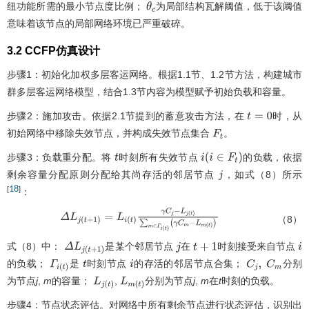
纽功能所需的最小节点度比例；
为局部结构瓦解阈值，低于该阈值
θ
c
意味着该节点的局部网络环境已严重破碎。
3.2 CCFP仿真设计
步骤1：初始化加权多层客运网络。根据1.1节、1.2节方法，构建城市
群多层客运网络模型，结合1.3节内容为模型赋予初始负载和容量。
步骤2：施加攻击。依据2.1节提到的蓄意攻击方法，在
时，从
t
=
0
初始网络中移除失效节点，并构成失效节点集合
。
F
t
步骤3：负载重分配。将
时刻所有失效节点
的负载，依据
t
i
(
i
∈
F
t
)
剩余容量分配原则分配给其尚存活的邻居节点
，如式（8）所示
j
18
[
]
：
（8）
Δ
L
j
(
t
+
1
)
=
L
i
(
t
)
γ
C
j
-
L
j
(
t
)
∑
m
∈
Γ
i
(
t
)
(
γ
C
m
-
L
m
(
t
)
)
式（8）中：
是某个邻居节点
在
时刻接受来自节点
Δ
L
j
(
t
+
1
)
j
t
+
1
i
的负载；
是
时刻节点
的存活的邻居节点合集；
分别
Γ
i
(
t
)
t
i
C
j
,
C
m
为节点
j
,
m
的容量；
,
分别为节点
j
,
m
在
t
时刻的负载。
L
j
(
t
)
L
m
(
t
)
步骤4：节点状态评估。对网络中所有剩余节点进行状态评估，识别出