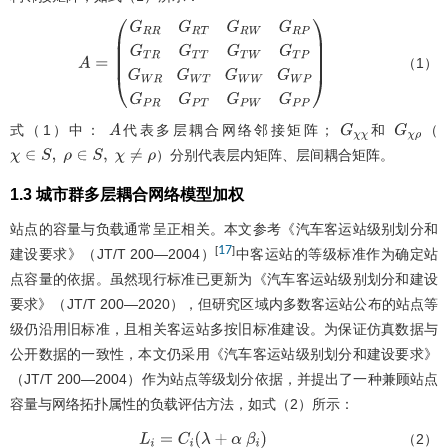
（1）
A
=
G
R
R
G
R
T
G
R
W
G
R
P
G
T
R
G
T
T
G
T
W
G
T
P
G
W
R
G
W
T
G
W
W
式（1）中：
代表多层耦合网络邻接矩阵；
和
（
A
G
χ
χ
G
χ
ρ
）分别代表层内矩阵、层间耦合矩阵。
χ
∈
S
,
ρ
∈
S
,
χ
≠
ρ
1.3 城市群多层耦合网络模型加权
站点的容量与负载通常呈正相关。本文参考《汽车客运站级别划分和
17
[
]
建设要求》（JT/T 200—2004）
中客运站的等级标准作为确定站
点容量的依据。虽然现行标准已更新为《汽车客运站级别划分和建设
要求》（JT/T 200—2020），但研究区域内多数客运站公布的站点等
级仍沿用旧标准，且相关客运站多按旧标准建设。为保证仿真数据与
公开数据的一致性，本文仍采用《汽车客运站级别划分和建设要求》
（JT/T 200—2004）作为站点等级划分依据，并提出了一种兼顾站点
容量与网络拓扑属性的负载评估方法，如式（2）所示：
（2）
L
i
=
C
i
(
λ
+
α
β
i
)