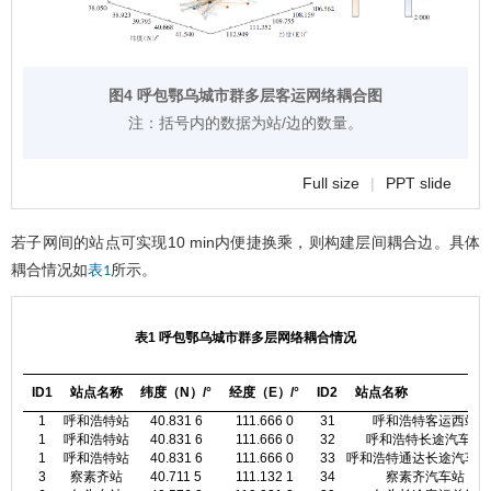
图4 呼包鄂乌城市群多层客运网络耦合图
注：括号内的数据为站/边的数量。
Full size
|
PPT slide
若子网间的站点可实现10 min内便捷换乘，则构建层间耦合边。具体
耦合情况如
所示。
表1
表1 呼包鄂乌城市群多层网络耦合情况
ID1
站点名称
纬度（N）/°
经度（E）/°
ID2
站点名称
1
呼和浩特站
40.831 6
111.666 0
31
呼和浩特客运西站
1
呼和浩特站
40.831 6
111.666 0
32
呼和浩特长途汽车站
1
呼和浩特站
40.831 6
111.666 0
33
呼和浩特通达长途汽车南
3
察素齐站
40.711 5
111.132 1
34
察素齐汽车站