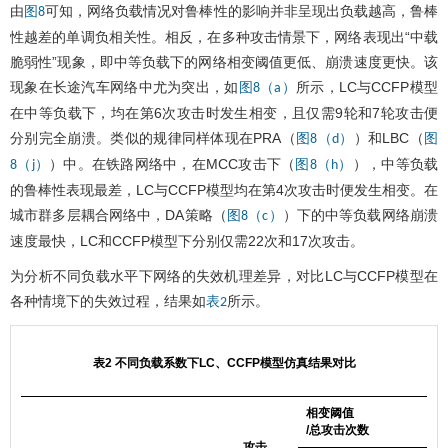
由
可知，网络负载情况对鲁棒性的影响并非呈现出负载越高，鲁棒
图8
性越差的单调负相关性。相反，在多种攻击情景下，网络表现出“中载
脆弱性”现象，即中等负载下的网络相变阈值更低、崩溃速度更快。该
现象在长途汽车网络中尤为突出，如
所示，LC与CCFP模型
图8（a）
在中等负载下，均在第6次攻击时发生相变，且仅需9轮和7轮攻击便
分别完全崩溃。类似的规律同样体现在PRA（
）和LBC（
图8（d）
图
）中。在铁路网络中，在MCC攻击下（
），中等负载
8（j）
图8（h）
的鲁棒性表现最差，LC与CCFP模型均在第4次攻击时便发生相变。在
城市群多层耦合网络中，DA策略（
）下的中等负载网络崩溃
图8（c）
速度最快，LC和CCFP模型下分别仅需22次和17次攻击。
为分析不同负载水平下网络的失效机理差异，对比LC与CCFP模型在
各种情境下的失效过程，结果如
所示。
表2
表2 不同负载系数下LC、CCFP模型仿真结果对比
相变阈值
/总攻击次数
攻击