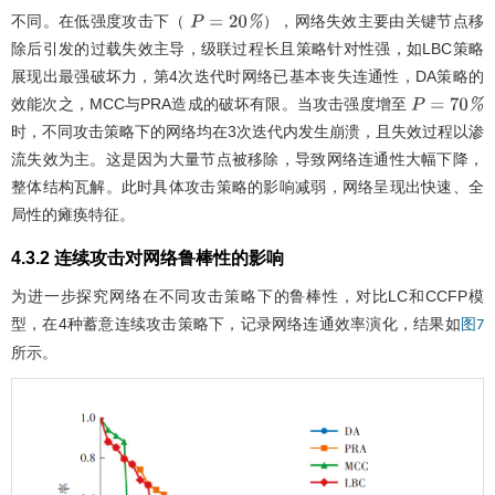
不同。在低强度攻击下（
），网络失效主要由关键节点移
P
=
20
%
除后引发的过载失效主导，级联过程长且策略针对性强，如LBC策略
展现出最强破坏力，第4次迭代时网络已基本丧失连通性，DA策略的
效能次之，MCC与PRA造成的破坏有限。当攻击强度增至
P
=
70
%
时，不同攻击策略下的网络均在3次迭代内发生崩溃，且失效过程以渗
流失效为主。这是因为大量节点被移除，导致网络连通性大幅下降，
整体结构瓦解。此时具体攻击策略的影响减弱，网络呈现出快速、全
局性的瘫痪特征。
4.3.2 连续攻击对网络鲁棒性的影响
为进一步探究网络在不同攻击策略下的鲁棒性，对比LC和CCFP模
型，在4种蓄意连续攻击策略下，记录网络连通效率演化，结果如
图7
所示。