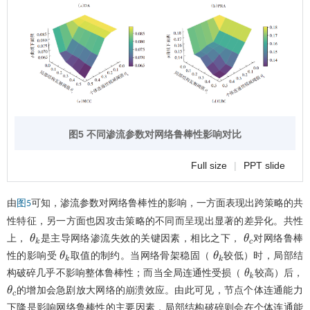
图5 不同渗流参数对网络鲁棒性影响对比
Full size
|
PPT slide
由
可知，渗流参数对网络鲁棒性的影响，一方面表现出跨策略的共
图5
性特征，另一方面也因攻击策略的不同而呈现出显著的差异化。共性
上，
是主导网络渗流失效的关键因素，相比之下，
对网络鲁棒
θ
k
θ
c
性的影响受
取值的制约。当网络骨架稳固（
较低）时，局部结
θ
k
θ
k
构破碎几乎不影响整体鲁棒性；而当全局连通性受损（
较高）后，
θ
k
的增加会急剧放大网络的崩溃效应。由此可见，节点个体连通能力
θ
c
下降是影响网络鲁棒性的主要因素，局部结构破碎则会在个体连通能