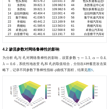
6
包头东站
40.576 2
110.031 3
39
包头长途客运总站
11
东胜站
39.821 3
109.982 6
44
东胜客运中心站
11
东胜站
39.821 3
109.982 6
45
鄂尔多斯客运总站
14
达拉特旗站
40.404 4
110.001 4
49
达拉特旗汽车站
21
集宁南站
41.036 5
113.106 0
56
集宁长途汽车站
22
丰镇站
40.441 2
113.169 9
64
丰镇汽车站
23
商都站
41.585 6
113.563 0
61
商都汽车站
26
卓资山站
40.908 2
112.568 8
60
卓资山汽车站
27
白音察干站
41.461 6
113.191 7
63
白音察干汽车站
4.2 渗流参数对网络鲁棒性的影响
为分析
与
对网络鲁棒性的影响，设置参数
,
,
θ
k
θ
c
γ
=
1.1
α
=
0.4
，系统性地改变
和
的取值组合，分别在4种蓄意攻击策
λ
=
0.6
θ
k
θ
c
略下，记录不同参数下鲁棒性指标
曲线下面积，结果见
。
图5
ϕ