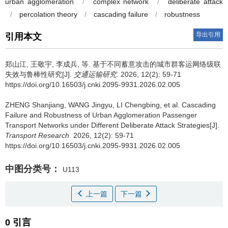
urban agglomeration
/
complex network
/
deliberate attack
/
percolation theory
/
cascading failure
/
robustness
导出引用
引用本文
郑山江
,
王敬宇
,
李成兵
,
等
.
基于不同蓄意攻击的城市群客运网络级联
失效与鲁棒性研究[J].
交通运输研究
. 2026, 12(2): 59-71
https://doi.org/10.16503/j.cnki.2095-9931.2026.02.005
ZHENG Shanjiang
,
WANG Jingyu
,
LI Chengbing
,
et al
.
Cascading
Failure and Robustness of Urban Agglomeration Passenger
Transport Networks under Different Deliberate Attack Strategies[J].
Transport Research
. 2026, 12(2): 59-71
https://doi.org/10.16503/j.cnki.2095-9931.2026.02.005
中图分类号：
U113
上一篇
下一篇
0 引言