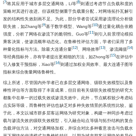
7
8
[
]
[
]
将其应用于城市多层交通网络，Li等
则通过考虑节点负载和度的
策略对其进行改进。但该模型侧重于负载重分配，对网络拓扑瓦解引
发的结构性失效刻画不足。为此，部分学者尝试采用渗流理论分析级
9
10
[
]
[
]
联失效，如Zhang等
基于数学模型、Wang等
通过量化耦合依赖
11
[
]
强度，分析了网络在渗流下的脆弱性。Guo等
则引入前景理论模拟
乘客决策，使渗流概率动态化。在鲁棒性评估方面，学者们采用了多
12
13
14
[
]
[
]
[
]
种量化指标与方法。除最大连通分量
、网络效率
、渗流阈值
15
[
]
等经典指标外，亦有学者提出更精细的方法，如Zhong等
在评估中
16
[
]
引入修复干预指标，Xiao等
则通过加权全局效率、最大连通子图等
指标来综合衡量网络鲁棒性。
综上所述，尽管国内外学者已在多层交通网络、级联失效模型以及鲁
棒性评估等方面取得了丰富成果，但目前有关级联失效模型的研究大
都集中在单一的过载失效或渗流失效中。此外，节点赋权较少考虑站
点实际等级，而鲁棒性评估也缺乏对多种失效情景的系统性比较。鉴
于此，本文以城市群多层客运网络为研究对象，构建一种同步考虑过
载与渗流失效的级联失效模型，引入融合站点等级与拓扑结构的复合
负载评估方法，对交通网络加权，并综合对比多种蓄意攻击与负载水
平下网络的崩溃模式与鲁棒性特征，以期为城市群客运网络的差异化