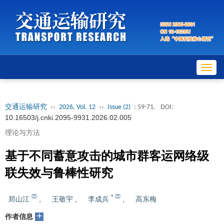
Toggl
navig
交通运输研究
››
2026, Vol. 12
››
Issue (2)
: 59-71.
DOI:
10.16503/j.cnki.2095-9931.2026.02.005
理论与方法
基于不同蓄意攻击的城市群客运网络级
联失效与鲁棒性研究
*
郑山江
,
王敬宇
,
李成兵
,
高东梅
+
作者信息