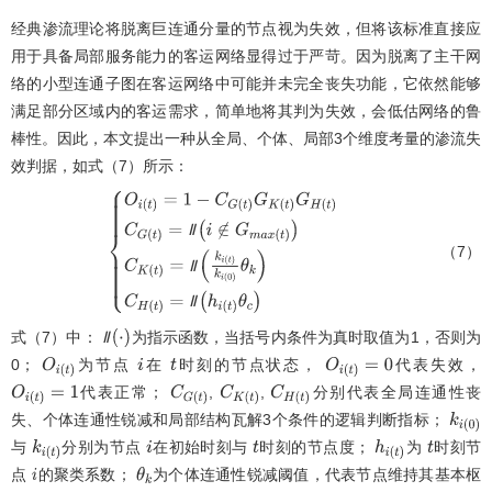
经典渗流理论将脱离巨连通分量的节点视为失效，但将该标准直接应
用于具备局部服务能力的客运网络显得过于严苛。因为脱离了主干网
络的小型连通子图在客运网络中可能并未完全丧失功能，它依然能够
满足部分区域内的客运需求，简单地将其判为失效，会低估网络的鲁
棒性。因此，本文提出一种从全局、个体、局部3个维度考量的渗流失
效判据，如式（7）所示：
Ⅱ
（7）
O
i
(
t
)
=
1
-
Ⅱ
C
G
(
t
)
G
K
(
t
)
G
H
(
t
)
C
G
(
t
)
=
Ⅱ
(
i
∉
G
m
a
x
(
t
)
)
C
K
(
t
)
=
Ⅱ
k
i
(
t
)
k
i
0
θ
k
C
Ⅱ
式（7）中：
为指示函数，当括号内条件为真时取值为1，否则为
Ⅱ
Ⅱ
(
·
)
0；
为节点
在
时刻的节点状态，
代表失效，
O
i
(
t
)
i
t
O
i
(
t
)
=
0
代表正常；
,
,
分别代表全局连通性丧
O
i
(
t
)
=
1
C
G
(
t
)
C
K
(
t
)
C
H
(
t
)
失、个体连通性锐减和局部结构瓦解3个条件的逻辑判断指标；
k
i
0
与
分别为节点
在初始时刻与
时刻的节点度；
为
时刻节
k
i
(
t
)
i
t
h
i
(
t
)
t
点
的聚类系数；
为个体连通性锐减阈值，代表节点维持其基本枢
i
θ
k