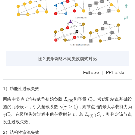
图2 复杂网络不同失效模式对比
Full size
|
PPT slide
1）功能性过载失效
网络中节点
均被赋予初始负载
和容量
。考虑到站点基础设
i
L
i
0
C
i
施的冗余设计，引入超载系数
，则节点
的最大承载能力为
γ
(
γ
≥
1
)
i
。在级联失效过程中的任意时刻
，若
，则判定该节点
γ
C
i
t
L
i
(
t
)
γ
C
i
发生过载失效。
2）结构性渗流失效