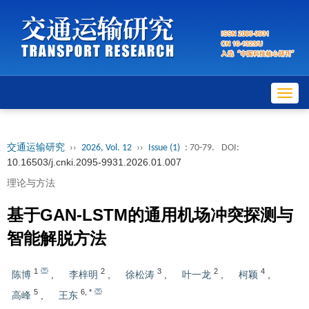
Toggl
navig
交通运输研究
››
2026, Vol. 12
››
Issue (1)
: 70-79.
DOI:
10.16503/j.cnki.2095-9931.2026.01.007
理论与方法
基于GAN-LSTM的通用机场冲突探测与
智能解脱方法
1
2
3
2
4
陈博
,
李梓明
,
徐松涛
,
叶一龙
,
柯颖
,
5
6
,
*
高峰
,
王东