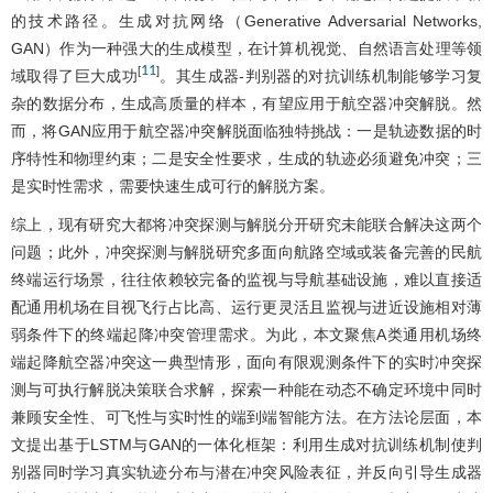
的技术路径。生成对抗网络（Generative Adversarial Networks,
GAN）作为一种强大的生成模型，在计算机视觉、自然语言处理等领
11
[
]
域取得了巨大成功
。其生成器-判别器的对抗训练机制能够学习复
杂的数据分布，生成高质量的样本，有望应用于航空器冲突解脱。然
而，将GAN应用于航空器冲突解脱面临独特挑战：一是轨迹数据的时
序特性和物理约束；二是安全性要求，生成的轨迹必须避免冲突；三
是实时性需求，需要快速生成可行的解脱方案。
综上，现有研究大都将冲突探测与解脱分开研究未能联合解决这两个
问题；此外，冲突探测与解脱研究多面向航路空域或装备完善的民航
终端运行场景，往往依赖较完备的监视与导航基础设施，难以直接适
配通用机场在目视飞行占比高、运行更灵活且监视与进近设施相对薄
弱条件下的终端起降冲突管理需求。为此，本文聚焦A类通用机场终
端起降航空器冲突这一典型情形，面向有限观测条件下的实时冲突探
测与可执行解脱决策联合求解，探索一种能在动态不确定环境中同时
兼顾安全性、可飞性与实时性的端到端智能方法。在方法论层面，本
文提出基于LSTM与GAN的一体化框架：利用生成对抗训练机制使判
别器同时学习真实轨迹分布与潜在冲突风险表征，并反向引导生成器