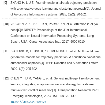
[9]
ZHANG
H
,
LIU
Z
. Four-dimensional aircraft trajectory prediction
with a generative deep learning and clustering approach[J].
Journal
of Aerospace Information Systems
,
2025
,
22
(2): 90-102.
[10]
VASWANI
A
,
SHAZEER
N
,
PARMAR
N
, et al. Attention is all you
need[C]//
NIPS′17: Proceedings of the 31st International
Conference on Neural Information Processing Systems. Long
Beach
, USA: Curran Associates Inc.,
2017
: 6000-6010.
[11]
IVANOVIC
B
,
LEUNG
K
,
SCHMERLING
E
, et al. Multimodal deep
generative models for trajectory prediction: A conditional variational
autoencoder approach[J].
IEEE Robotics and Automation Letters
,
2020
,
6
(2): 295-302.
[12]
CHEN
Y
,
HU
M
,
YANG
L
, et al. General multi-agent reinforcement
learning integrating adaptive manoeuvre strategy for real-time
multi-aircraft conflict resolution[J].
Transportation Research Part C:
Emerging Technologies
,
2023
,
151
: 104125. DOI:
.
10.1016/j.trc.2023.104125