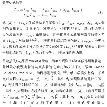
数表达式如下：
（3）
L
G
=
λ
rec
L
rec
+
λ
adv
L
adv
+
λ
conf
L
conf
+
λ
fm
L
fm
+
λ
dyn
L
dy
式（3）中：
L
为生成器总损失函数；
λ
、
λ
、
λ
、
λ
、
λ
分
G
rec
adv
conf
fm
dyn
别为重建损失、对抗损失、冲突损失、特征匹配损失、动力学约束损
失的权重系数；
L
为重建损失，用于衡量生成轨迹与真实轨迹的差
rec
15
[
]
异；
L
为对抗损失
，用于衡量欺骗判别器的能力；
L
为冲突损
adv
conf
失，鼓励生成样本被判别器判定为非冲突；
L
为特征匹配损失，用于
fm
平滑训练过程；
L
为动力学损失，用于施加物理约束。
dyn
重建损失
L
采用min-of-
K
策略，为每个观测生成
K
条候选预测轨迹，
rec
并以最小化预测轨迹与真实轨迹之间的加权时序均方误差（Mean
16
[
]
Squared Error, MSE）为目标进行优化
。动力学损失包含：①首
点对齐损失
，其中
为预测轨迹起始位置，
L
align
=
∥
y
1
^
−
x
T
∥
2
2
y
1
^
为观测序列末端位置；（2）速度连续性损失
x
T
L
v
e
l
=
∥
v
1
−
v
0
∥
2
2
，其中
为预测轨迹起始速度，
为当前速度；（3）加速度平滑损
v
1
v
0
失
，其中
分别为时间
、
L
smooth
=
∑
t
=
2
H
−
1
∥
a
t
+
1
−
a
t
∥
2
2
a
t
、
a
t
+
1
步
和
的加速度向量；（4）航向变化损失
t
t
+
1