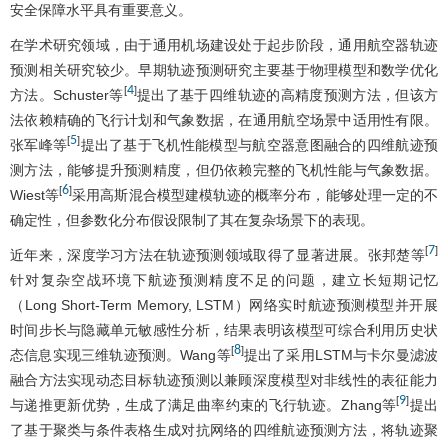
安全保障水平具有重要意义。
在学术研究领域，由于通用机场建设处于起步阶段，通用航空器轨迹
预测相关研究较少。早期轨迹预测研究主要基于物理模型和数学优化
4
[
]
方法。Schuster等
提出了基于四维轨迹的高精度预测方法，但该方
法依赖精确的飞行计划和气象数据，在通用航空场景中适用性有限。
5
[
]
张军峰等
提出了基于飞机性能模型与航空器意图融合的四维航迹预
测方法，能够提升预测精度，但仍依赖完整的飞机性能与气象数据。
6
[
]
Wiest等
采用高斯混合模型建模轨迹的概率分布，能够处理一定的不
确定性，但参数化分布假设限制了其在复杂场景下的表现。
7
[
]
近年来，深度学习方法在轨迹预测领域取得了显著进展。张邦楚等
针对复杂空战环境下航迹预测精度不足的问题，建立长短期记忆
（Long Short-Term Memory, LSTM）网络实时航迹预测模型并开展
时间步长与隐藏单元敏感性分析，结果表明该模型可综合利用历史状
8
[
]
态信息实现三维轨迹预测。Wang等
提出了采用LSTM与卡尔曼滤波
融合方法实现动态目标轨迹预测以兼顾深度模型对非线性的表征能力
9
[
]
与递推更新优势，生成了满足曲率约束的飞行轨迹。Zhang等
提出
了基于聚类与条件表格生成对抗网络的四维航迹预测方法，将轨迹聚