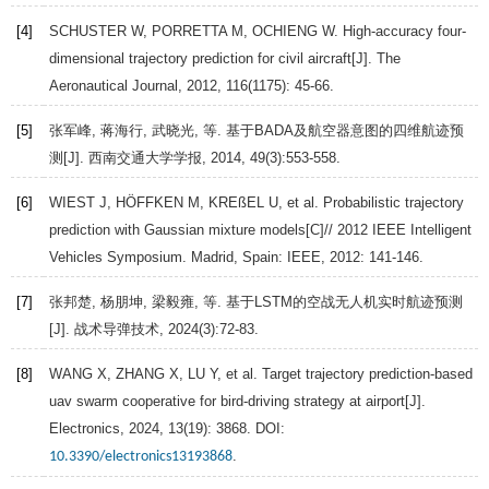
[4]
SCHUSTER
W
,
PORRETTA
M
,
OCHIENG
W
. High-accuracy four-
dimensional trajectory prediction for civil aircraft[J].
The
Aeronautical Journal
,
2012
,
116
(1175): 45-66.
[5]
张军峰, 蒋海行, 武晓光, 等. 基于BADA及航空器意图的四维航迹预
测[J].
西南交通大学学报
,
2014
,
49
(3):553-558.
[6]
WIEST
J
,
HÖFFKEN
M
,
KREßEL
U
, et al. Probabilistic trajectory
prediction with Gaussian mixture models[C]//
2012 IEEE Intelligent
Vehicles Symposium. Madrid
, Spain: IEEE,
2012
: 141-146.
[7]
张邦楚, 杨朋坤, 梁毅雍, 等. 基于LSTM的空战无人机实时航迹预测
[J].
战术导弹技术
,
2024
(3):72-83.
[8]
WANG
X
,
ZHANG
X
,
LU
Y
, et al. Target trajectory prediction-based
uav swarm cooperative for bird-driving strategy at airport[J].
Electronics
,
2024
,
13
(19): 3868. DOI:
.
10.3390/electronics13193868