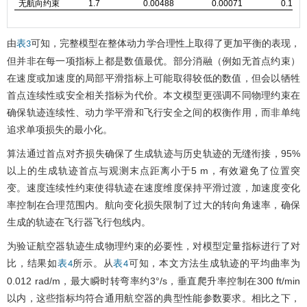
无航向约束
1.7
0.00488
0.00071
0.181
由
可知，完整模型在整体动力学合理性上取得了更加平衡的表现，
表3
但并非在每一项指标上都是数值最优。部分消融（例如无首点约束）
在速度或加速度的局部平滑指标上可能取得较低的数值，但会以牺牲
首点连续性或安全相关指标为代价。本文模型更强调不同物理约束在
确保轨迹连续性、动力学平滑和飞行安全之间的权衡作用，而非单纯
追求单项损失的最小化。
算法通过首点对齐损失确保了生成轨迹与历史轨迹的无缝衔接，95%
以上的生成轨迹首点与观测末点距离小于5 m，有效避免了位置突
变。速度连续性约束使得轨迹在速度维度保持平滑过渡，加速度变化
率控制在合理范围内。航向变化损失限制了过大的转向角速率，确保
生成的轨迹在飞行器飞行包线内。
为验证航空器轨迹生成物理约束的必要性，对模型定量指标进行了对
比，结果如
所示。从
可知，本文方法生成轨迹的平均曲率为
表4
表4
0.012 rad/m，最大瞬时转弯率约3°/s，垂直爬升率控制在300 ft/min
以内，这些指标均符合通用航空器的典型性能参数要求。相比之下，