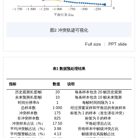
图2 冲突轨迹可视化
Full size
|
PPT slide
表1 数据预处理结果
指标
数值
说明
历史观测长度/帧
20
每条样本包含 20 帧历史观测
未来预测长度/帧
10
每条样本包含 10 帧未来预测
时间分辨率/s
1
每帧时间间隔为 1 s
总样本数
1 000
经过滑窗采样和平衡后的有效样本
冲突样本数
175
标签为 1 的样本（发生潜在冲突）
非冲突样本数
825
标签为 0 的样本
冲突样本占比（%）
17.50
平衡处理后占比
平均冲突帧占比（%）
3.98
所有样本中帧级冲突占比
平均预警帧占比（%）
4.13
帧级潜在风险帧占比