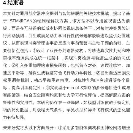
4 结束语
本文针对通用航空器冲突探测与智能解脱的关键技术挑战，提出了基
于LSTM和GAN的端到端解决方案，该方法不以专用监视雷达为前
提，而是在可获得的低成本协同监视信息条件下，对短时冲突风险进
行滚动预测，并生成满足动力学可行性的候选解脱轨迹以提供处置建
议，从而实现冲突管理由事后反应向事前预警与主动干预的前移。主
要创新点包括：①设计了双任务判别器架构，将轨迹真实性判别和冲
突概率预测集成在统一框架中，实现冲突检测与轨迹生成的协同优
化；②引入多重物理约束损失函数，包括首点对齐、速度连续性、加
速度平滑等，确保生成轨迹符合飞行动力学特性；③提出自适应损失
权重调整机制，动态平衡重建精度、对抗性能和冲突规避等多个目
标，提高训练稳定性；④实现基于min-of-
K
策略的多候选轨迹生成与
智能筛选，结合安全距离约束和动力学可行性评估，提高解脱方案的
鲁棒性和实用性。本研究仍存在一些局限，如模型训练依赖于特定机
场的历史数据，对极端天气条件、罕见机型和异常飞行模式的泛化能
力有待加强。
未来研究将从以下方向展开：①采用多智能体架构和图神经网络增强