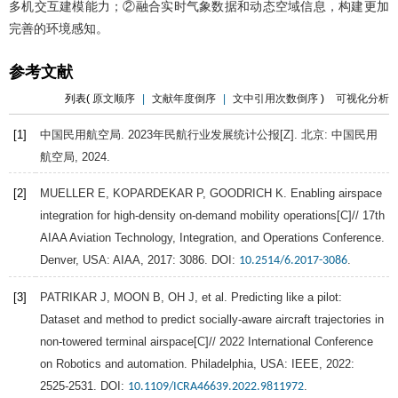
多机交互建模能力；②融合实时气象数据和动态空域信息，构建更加
完善的环境感知。
参考文献
列表(
原文顺序
|
文献年度倒序
|
文中引用次数倒序
)
可视化分析
[1]
中国民用航空局.
2023年民航行业发展统计公报
[Z]. 北京: 中国民用
航空局,
2024
.
[2]
MUELLER
E
,
KOPARDEKAR
P
,
GOODRICH
K
. Enabling airspace
integration for high-density on-demand mobility operations[C]//
17th
AIAA Aviation Technology, Integration, and Operations Conference.
Denver
, USA: AIAA,
2017
: 3086. DOI:
.
10.2514/6.2017-3086
[3]
PATRIKAR
J
,
MOON
B
,
OH
J
, et al. Predicting like a pilot:
Dataset and method to predict socially-aware aircraft trajectories in
non-towered terminal airspace[C]//
2022 International Conference
on Robotics and automation. Philadelphia
, USA: IEEE,
2022
:
2525-2531. DOI:
.
10.1109/ICRA46639.2022.9811972