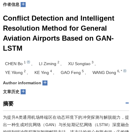
+
作者信息
Conflict Detection and Intelligent
Resolution Method for General
Aviation Airports Based on GAN-
LSTM
1
2
3
CHEN Bo
,
LI Ziming
,
XU Songtao
,
2
4
5
6
,
*
YE Yilong
,
KE Ying
,
GAO Feng
,
WANG Dong
+
Author information
+
文章历史
摘要
为提升A类通用机场终端区在动态环境下的冲突探测与解脱能力，提
出一种生成对抗网络（GAN）与长短期记忆网络（LSTM）深度融合
的端到端冲突探测与智能解脱方法。该方法的核心创新包括：①构建