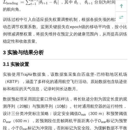
，其中
分别为时间
t
和
t
+1
、
L
heading
=
∑
t
=
1
H
−
1
|
θ
t
+
1
−
θ
t
|
θ
t
、
θ
t
+
1
的航向角。
训练过程中引入自适应损失权重调整机制，根据各损失项的相对大小
动态调节权重系数。监测关键损失在epoch级的移动平均值，按小比
例增减调整权重，将损失维持在预定义的健康范围内，从而提高训练
稳定性和收敛质量。
3 实验与结果分析
3.1 实验设置
实验使用TrajAir数据集，该数据集采集自匹兹堡-巴特勒地区机场
（KBTP），涵盖了多样化的通用航空飞行活动。原始数据包含轨迹坐
标和相应的天气信息，记录时间长达数月。
数据预处理采用固定窗口滑动采样法，将长轨迹分割为固定长度的观
测序列（20帧）与预测序列（10帧）。针对通用航空器的运行特性，
设计三分类冲突标注策略：设定安全阈值
D
（300 m）和预警阈值
min
D
（600 m），若预测段任意帧两机平面距离小于
D
标记为预警
war
war
段，小于
D
标记为冲突段，否则标记为安全段。为缓解数据不平衡
min