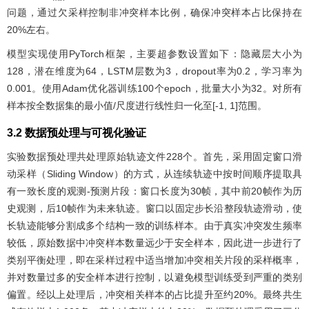
问题，通过欠采样控制非冲突样本比例，确保冲突样本占比保持在
20%左右。
模型实现使用PyTorch框架，主要超参数设置如下：隐藏层大小为
128，潜在维度为64，LSTM层数为3，dropout率为0.2，学习率为
0.001。使用Adam优化器训练100个epoch，批量大小为32。对所有
样本按全数据集的最小值/尺度进行线性归一化至[-1, 1]范围。
3.2 数据预处理与可视化验证
实验数据预处理共处理原始轨迹文件228个。首先，采用固定窗口滑
动采样（Sliding Window）的方式，从连续轨迹中按时间顺序提取具
有一致长度的观测-预测片段：窗口长度为30帧，其中前20帧作为历
史观测，后10帧作为未来轨迹。窗口以固定步长沿整段轨迹滑动，使
长轨迹能够分割成多个结构一致的训练样本。由于真实冲突发生频率
较低，原始数据中冲突样本数量远少于安全样本，因此进一步进行了
类别平衡处理，即在采样过程中适当增加冲突相关片段的采样概率，
并对数量过多的安全样本进行控制，以避免模型训练受到严重的类别
偏置。经以上处理后，冲突相关样本的占比提升至约20%。最终共生