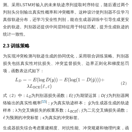
测。采用LSTM对输入的未来轨迹序列提取时序特征，随后通过两个
判别头分别输出真实性概率和冲突概率。这种设计使判别器不仅学习
真假轨迹分布，还学习安全性判别，能在生成器训练中引导生成更安
全的轨迹。判别器还提供中间层特征用于特征匹配，提升生成轨迹的
统计一致性。
2.3 训练策略
为实现冲突检测与轨迹生成的协同优化，采用联合训练策略。判别器
损失包括真实性对抗损失、冲突监督损失、边界正则化和梯度惩罚
项，函数表达式如下：
（2）
L
D
=
−
E
(
log
D
(
y
)
)
−
E
(
log
(
1
−
D
(
y
^
)
)
)
+
λ
L
B
C
E
(
ε
^
,
ε
)
式（2）中：
L
为判别器损失函数；
E(⋅)
为期望运算；
D(⋅)
为判别器网
D
15
[
]
络输出的真实性概率
；
y
为真实轨迹样本；
为生成器生成的轨迹
y
^
样本；λ为交叉熵损失的权重系数；
L
(⋅,⋅)
为二元交叉熵损失函数；
BCE
为预测的冲突标签；ε为真实的冲突标签。
ϵ
^
生成器损失综合考虑重建精度、对抗性能、冲突规避和物理约束，函