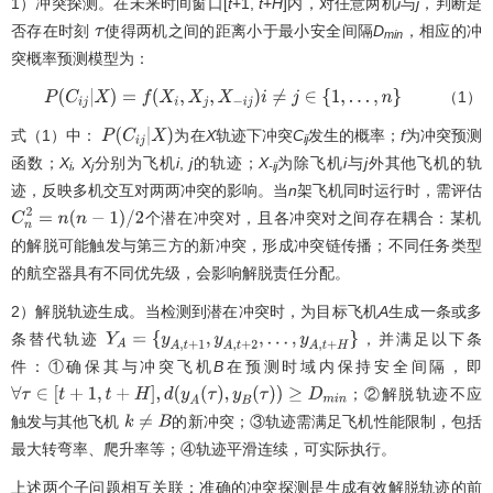
1）冲突探测。在未来时间窗口[
t
+1,
t
+
H
]内，对任意两机
i
与
j
，判断是
否存在时刻
使得两机之间的距离小于最小安全间隔
D
，相应的冲
τ
min
突概率预测模型为：
（1）
P
(
C
i
j
|
X
)
=
f
(
X
i
,
X
j
,
X
−
i
j
)
i
≠
j
∈
{
1
,
…
,
n
}
式（1）中：
为在
X
轨迹下冲突
C
发生的概率；
f
为冲突预测
P
(
C
i
j
|
X
)
ij
函数；
X
, X
分别为飞机
i
,
j
的轨迹；
X
为除飞机
i
与
j
外其他飞机的轨
i
j
-ij
迹，反映多机交互对两两冲突的影响。当
n
架飞机同时运行时，需评估
个潜在冲突对，且各冲突对之间存在耦合：某机
C
n
2
=
n
(
n
−
1
)
/
2
的解脱可能触发与第三方的新冲突，形成冲突链传播；不同任务类型
的航空器具有不同优先级，会影响解脱责任分配。
2）解脱轨迹生成。当检测到潜在冲突时，为目标飞机
A
生成一条或多
条替代轨迹
，并满足以下条
Y
A
=
{
y
A
,
t
+
1
,
y
A
,
t
+
2
,
.
.
.
,
y
A
,
t
+
H
}
件：①确保其与冲突飞机
B
在预测时域内保持安全间隔，即
；②解脱轨迹不应
∀
τ
∈
[
t
+
1
,
t
+
H
]
,
d
(
y
A
(
τ
)
,
y
B
(
τ
)
)
≥
D
m
i
n
触发与其他飞机
的新冲突；③轨迹需满足飞机性能限制，包括
k
≠
B
最大转弯率、爬升率等；④轨迹平滑连续，可实际执行。
上述两个子问题相互关联：准确的冲突探测是生成有效解脱轨迹的前