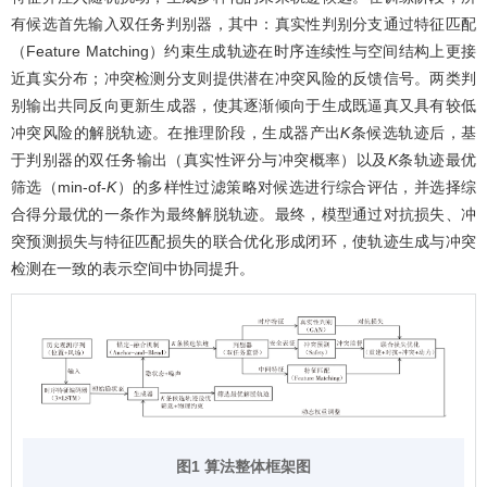
有候选首先输入双任务判别器，其中：真实性判别分支通过特征匹配
（Feature Matching）约束生成轨迹在时序连续性与空间结构上更接
近真实分布；冲突检测分支则提供潜在冲突风险的反馈信号。两类判
别输出共同反向更新生成器，使其逐渐倾向于生成既逼真又具有较低
冲突风险的解脱轨迹。在推理阶段，生成器产出
K
条候选轨迹后，基
于判别器的双任务输出（真实性评分与冲突概率）以及
K
条轨迹最优
筛选（min-of-
K
）的多样性过滤策略对候选进行综合评估，并选择综
合得分最优的一条作为最终解脱轨迹。最终，模型通过对抗损失、冲
突预测损失与特征匹配损失的联合优化形成闭环，使轨迹生成与冲突
检测在一致的表示空间中协同提升。
图1 算法整体框架图