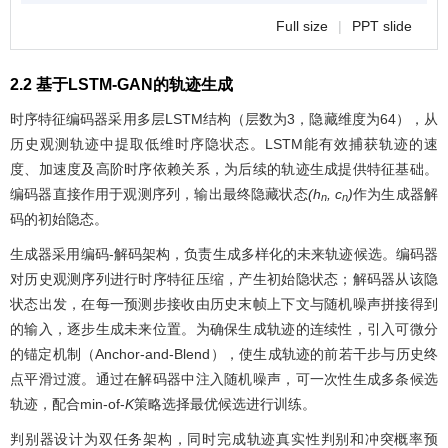
Full size
|
PPT slide
2.2 基于LSTM-GAN的轨迹生成
时序特征编码器采用多层LSTM结构（层数为3，隐藏维度为64），从
历史观测轨迹中提取低维时序隐状态。LSTM能有效捕获轨迹的速
度、加速度及高阶时序依赖关系，为后续的轨迹生成提供特征基础。
编码器直接作用于观测序列，输出最终隐藏状态
(h
, c
)
作为生成器解
n
n
码的初始隐态。
生成器采用编码-解码架构，负责生成多样化的未来轨迹候选。编码器
对历史观测序列进行时序特征压缩，产生初始隐状态；解码器从该隐
状态出发，在每一预测步接收由历史末帧上下文与随机噪声拼接得到
的输入，逐步生成未来位置。为确保生成轨迹的连续性，引入可微分
的锚定机制（Anchor-and-Blend），使生成轨迹的前若干步与历史终
点平滑过渡。通过在解码器中注入随机噪声，可一次性生成多条候选
轨迹，配合min-of-
K
策略选择最优候选进行训练。
判别器设计为双任务架构，同时完成轨迹真实性判别和冲突概率预