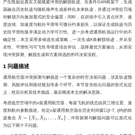
产生既贴近真实又能规避冲突的解脱轨迹。在条件GAN框架下，生成
器融合历史轨迹与随机噪声生成多样化未来轨迹，并通过冲突惩罚项
对解脱方向施加显式的安全偏置；同时，在训练中引入首点对齐、速
度连续、加速度与航向平滑等可微分约束损失，以保证生成轨迹与历
史段平滑衔接并满足动力学可行性。进一步考虑通用机场运行中的不
确定性，本文采用多候选生成策略，一次生成
K
条解脱轨迹，并从安
全性、平滑性与可飞性等维度综合评估，选择最优方案输出，从而实
现冲突探测、解脱生成和方案筛选的闭环决策流程。
1 问题描述
通用航空器冲突探测与解脱是一个复杂的时空决策问题，涉及轨迹预
测、风险评估和路径规划等多个环节。本节首先给出问题的形式化定
义，然后分析其技术挑战，最后阐述本文的解决思路。
考虑低空空域中的
n
架通用航空器，每架飞机的状态由其三维位置、速
度和航向参数描述。给定
n
架通用航空器在历史时间窗口
[t-T, t]
内的轨
迹集合
，冲突探测与解脱问题可以形式化
X
=
{
X
1
,
X
2
,
…
,
X
n
}
为以下两个子问题。