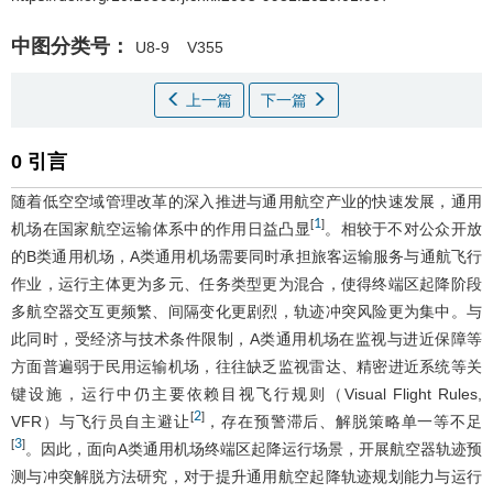
中图分类号：
U8-9
V355
上一篇
下一篇
0 引言
随着低空空域管理改革的深入推进与通用航空产业的快速发展，通用
1
[
]
机场在国家航空运输体系中的作用日益凸显
。相较于不对公众开放
的B类通用机场，A类通用机场需要同时承担旅客运输服务与通航飞行
作业，运行主体更为多元、任务类型更为混合，使得终端区起降阶段
多航空器交互更频繁、间隔变化更剧烈，轨迹冲突风险更为集中。与
此同时，受经济与技术条件限制，A类通用机场在监视与进近保障等
方面普遍弱于民用运输机场，往往缺乏监视雷达、精密进近系统等关
键设施，运行中仍主要依赖目视飞行规则（Visual Flight Rules,
2
[
]
VFR）与飞行员自主避让
，存在预警滞后、解脱策略单一等不足
3
[
]
。因此，面向A类通用机场终端区起降运行场景，开展航空器轨迹预
测与冲突解脱方法研究，对于提升通用航空起降轨迹规划能力与运行