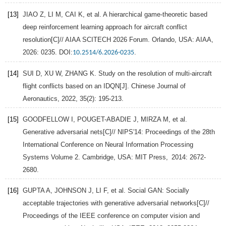
[13]
JIAO
Z
,
LI
M
,
CAI
K
, et al. A hierarchical game-theoretic based
deep reinforcement learning approach for aircraft conflict
resolution[C]//
AIAA SCITECH 2026 Forum. Orlando
, USA: AIAA,
2026
: 0235. DOI:
.
10.2514/6.2026-0235
[14]
SUI
D
,
XU
W
,
ZHANG
K
. Study on the resolution of multi-aircraft
flight conflicts based on an IDQN[J].
Chinese Journal of
Aeronautics
,
2022
,
35
(2): 195-213.
[15]
GOODFELLOW
I
,
POUGET-ABADIE
J
,
MIRZA
M
, et al.
Generative adversarial nets[C]//
NIPS′14: Proceedings of the 28th
International Conference on Neural Information Processing
Systems Volume 2. Cambridge
, USA: MIT Press, 2014: 2672-
2680.
[16]
GUPTA
A
,
JOHNSON
J
,
LI
F
, et al. Social GAN: Socially
acceptable trajectories with generative adversarial networks[C]//
Proceedings of the IEEE conference on computer vision and