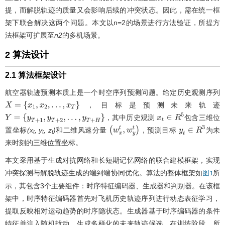
提，而解脱轨迹的质量又会影响后续的冲突状态。因此，需在统一框
架下联合解决这两个问题。本文以n=2的场景进行方法验证，所提方
法框架可扩展至
n2
的多机场景。
2 算法设计
2.1 算法框架设计
航空器轨迹预测本质上是一个时空序列预测问题。给定历史观测序列
，目标是预测未来轨迹
X
=
{
x
1
,
x
2
,
…
,
x
T
}
，其中历史观测
包含三维位
Y
=
{
y
T
+
1
,
y
T
+
2
,
…
,
y
T
+
H
}
x
t
∈
R
5
置坐标
(x
, y
, z
)
和二维风速分量
，预测目标
为未
(
w
x
t
,
w
y
t
)
y
t
∈
R
3
t
t
t
来时刻的三维位置坐标。
本文采用基于生成对抗网络和长短期记忆网络的联合建模框架，实现
冲突探测与解脱轨迹生成的端到端协同优化。算法的整体框架如
所
图1
示，其包含3个主要组件：时序特征编码器、生成器和判别器。在该框
架中，时序特征编码器首先对飞机历史轨迹序列进行动态表征学习，
提取反映相对运动趋势的时序隐状态。生成器基于时序编码器的条件
特征并注入随机扰动，生成多样化的未来轨迹候选。在训练阶段，所