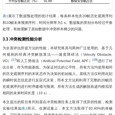
平均安全帧占比（%）
91.89
帧级安全帧占比
展示了数据预处理的统计结果，每条样本包含20帧历史观测序列
表1
和10帧未来预测序列，时间分辨率为1 s。数据集的类别分布经过平衡
处理，有效缓解了原始数据中冲突样本稀少的问题。
3.3 冲突检测性能分析
为全面评估所提方法的性能，本研究将其与两种广泛使用的、基于几
何规则的经典冲突解脱算法——速度障碍法（Velocity Obstacle,
17
18
[
]
[
]
VO）
和人工势场法（Artificial Potential Field, APF）
进行了对
比分析，作为性能基线。为保证对比的公平性，所有方法均使用相同
的历史观测序列的末状态作为决策的初始输入。基线方法仅利用此刻
的瞬时状态信息进行反应式决策，而本文方法则利用了完整的20帧历
史观测序列进行时序建模与预测。所有方法生成的解脱轨迹均模拟至
相同的未来时间长度（10 s）。
本文提出的双任务判别器在冲突检测任务上取得了优异的性能，检测
实验结果如
所示。在测试集上，本文方法取得了93.40%的准确
表2