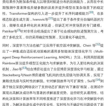
类结果作为附加条件输入以增强对航迹分布的刻画能力，从而在中长
期预测中显著降低关键参数的误差并提升模型在复杂场景下的稳定
10
[
]
性。Transformer架构的引入进一步提升了长序列建模能力
。在多
11
[
]
模态轨迹生成方面，Ivanovic等
提出了基于条件变分自编码器的方
法，能够生成多样化的未来轨迹，但缺乏对冲突场景的专门建模。
3
[
]
Patrikar等
针对非塔台机场提出了基于社会感知的轨迹预测方法，考
虑了多机交互，但仍采用确定性预测，无法量化不确定性。
12
[
]
同时，深度学习方法也被广泛应用于航空器冲突解脱。Chen 等
提
出了一种集成自适应机动策略的通用多智能体深度强化学习（Multi-
agent Deep Reinforcement Learning, MADRL）方法，利用局部观测
Rainbow算法提升模型泛化能力与求解效率。为引入更结构化的决策
13
[
]
机制，Jiao等
结合博弈论提出了分层博弈深度强化学习框架，通过
Stackelberg与Nash博弈建模飞机间的优先层级与协调关系，实现了
14
[
]
兼顾优先级与实时性的解脱。针对解脱效率与可扩展性，Sui等
则
基于独立深度Q网络设计了支持动态扩展的“向下兼容”框架，在测试中
展现出高解决成功率与显著的求解速度优势。这些研究从通用性、结
构化决策和计算效率等不同维度推进了深度强化学习在冲突解脱中的
应用，为解决轨迹生成中的安全性、实时性与不确定性问题提供了新