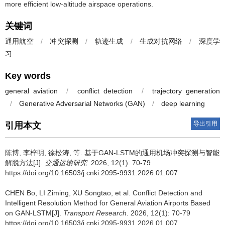
more efficient low-altitude airspace operations.
关键词
通用航空
/
冲突探测
/
轨迹生成
/
生成对抗网络
/
深度学
习
Key words
general aviation
/
conflict detection
/
trajectory generation
/
Generative Adversarial Networks (GAN)
/
deep learning
导出引用
引用本文
陈博
,
李梓明
,
徐松涛
,
等
.
基于GAN-LSTM的通用机场冲突探测与智能
解脱方法[J].
交通运输研究
. 2026, 12(1): 70-79
https://doi.org/10.16503/j.cnki.2095-9931.2026.01.007
CHEN Bo
,
LI Ziming
,
XU Songtao
,
et al
.
Conflict Detection and
Intelligent Resolution Method for General Aviation Airports Based
on GAN-LSTM[J].
Transport Research
. 2026, 12(1): 70-79
https://doi.org/10.16503/j.cnki.2095-9931.2026.01.007