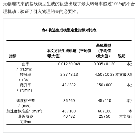
无物理约束的基线模型生成的轨迹出现了最大转弯率超过10°/s的不合
理机动，验证了引入物理约束的必要性。
表4 轨迹生成模型定量指标对比表
基线模型
本文方法生成轨迹（平均值
（平均值
指标
/最大值）
/最大值）
说明
曲率
0.012 / 0.049
0.035 / 0.120
本文轨
/（rad/m）
转弯率
2.37 / 3.13
4.50 / 10.23
本文最大转弯
/（°/s）
爬升率
42 / 232
150 / 600
本文垂
/（ft/min）
速度标准差
36 / 69
45 / 110
本文速
/（m/s）
2
加速度标准差/（m/s
）
43 / 100
60 / 180
本文
最近航迹
40 / 82
25 / 50
本文航迹保
间距/m