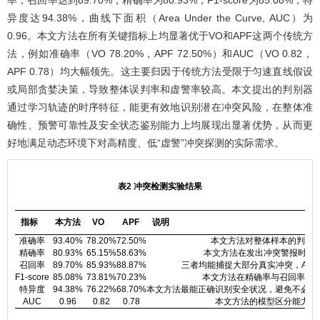
率，召回率达到89.70%，精确率为80.93%，F1-score为85.08%，特
异度达94.38%，曲线下面积（Area Under the Curve, AUC）为
0.96。本文方法在所有关键指标上均显著优于VO和APF这两个传统方
法，例如准确率（VO 78.20%，APF 72.50%）和AUC（VO 0.82，
APF 0.78）均大幅领先。这主要归因于传统方法受限于匀速直线假设
或局部贪婪决策，导致整体误判率和虚警率较高。本文提出的判别器
通过学习轨迹的时序特征，能更有效地识别潜在冲突风险，在整体准
确性、预警可靠性及安全状态鉴别能力上均展现出显著优势，从而更
好地满足动态环境下对高精度、低“虚警”冲突探测的实际需求。
表2 冲突检测实验结果
指标
本方法
VO
APF
说明
准确率
93.40%
78.20%
72.50%
本文方法对整体样本的判别
精确率
80.93%
65.15%
58.63%
本文方法在发出冲突警报时可信
召回率
89.70%
85.93%
88.87%
三者均能捕捉大部分真实冲突，AP
F1-score
85.08%
73.81%
70.23%
本文方法在精确率与召回率间
特异度
94.38%
76.22%
68.70%
本文方法最能正确识别安全状况，避免不必要
AUC
0.96
0.82
0.78
本文方法的模型区分能力远