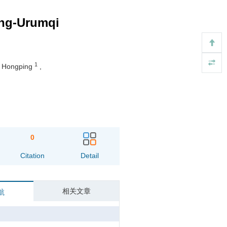
ing-Urumqi
1
 Hongping
,
0
Citation
Detail
相关文章
航