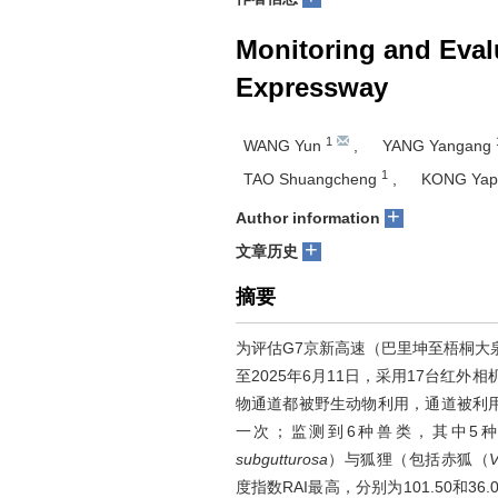
Monitoring and Eval
Expressway
1
WANG Yun
,
YANG Yangang
1
TAO Shuangcheng
,
KONG Yap
+
Author information
+
文章历史
摘要
为评估G7京新高速（巴里坤至梧桐大泉
至2025年6月11日，采用17台红
物通道都被野生动物利用，通道被利用
一次；监测到6种兽类，其中5
subgutturosa
）与狐狸（包括赤狐（
V
度指数RAI最高，分别为101.50和3