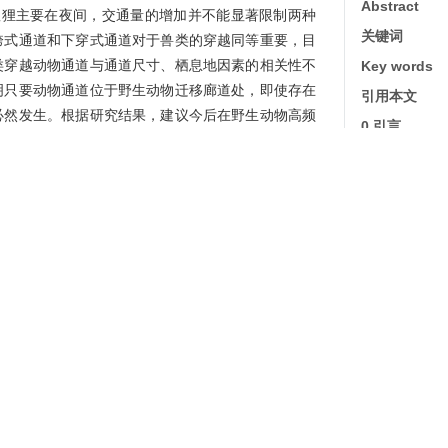
Abstract
狐狸主要在夜间，交通量的增加并不能显著限制两种
关键词
跨式通道和下穿式通道对于兽类的穿越同等重要，目
类穿越动物通道与通道尺寸、栖息地因素的相关性不
Key words
明只要动物通道位于野生动物迁移廊道处，即使存在
引用本文
必然发生。根据研究结果，建议今后在野生动物高频
0 引言
为野生动物利用通道营造安全的空间。
图1 
1 研究方法
1.1 研究
ldlife passages on G7 Beijing-Urumqi Expressway
section), 17 infrared cameras were used to
图2 
ssages from March 12, 2023 to June 11, 2025. The
1.2 监测方
ages were used by wild animals, with an utilization
1.3 动
ere used by wildlife at least once. Six species of
表1 
ve were national key protected wild animals. The
1.4 数据分
oitered gazelle (
Gazella subgutturosa
) and fox
d corsac fox (
Vulpes corsac
)) was the highest, with
1.4.1 
RAI of goitered gazelle was the highest in spring
1.4.2 
higher in spring, autumn and winter. The goitered