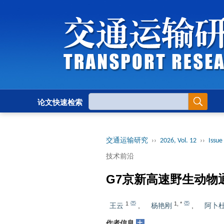
论文快速检索
交通运输研究
››
2026, Vol. 12
››
Issue 
技术前沿
G7京新高速野生动物
1
1
,
*
王云
,
杨艳刚
,
阿卜
+
作者信息