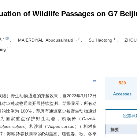
uation of Wildlife Passages on G7 Beij
1
,
*
1
,
2
1
,
MAIERDIYALI Abudusaimaiti
,
SU Haotong
,
ZHOU
1
ing
520
Accesses
段）野生动物通道的穿越效果，自2023年3月12日
外相机对12处动物通道开展持续监测。结果显示：所有动
的比例为 100%，即所有通道至少被野生动物通过
段落导
种为国家重点保护野生动物，鹅喉羚（
Gazella
ulpes vulpes
）和沙狐（
Vulpes corsac
））相对多
摘要
6.07；鹅喉羚春秋两季的RAI最高、狐狸春、秋、冬季