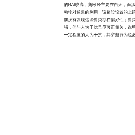
的RAI较高，鹅喉羚主要在白天，而
动物对通道的利用；该路段设置的上
前没有发现这些兽类存在偏好性；兽
强，但与人为干扰呈显著正相关，说
一定程度的人为干扰，其穿越行为也
穿越通道处加强对人为干扰的控制，
Abstract
To evaluate the effectiveness of wi
(from Balikun to Wutongdaquan 
continuously monitor 12 wildlife pa
results showed that all wildlife pass
rate of 100%, meaning all passages w
mammals were monitored, of which fi
relative abundance index (RAI) of g
(including red fox (
Vulpes vulpes
) an
101.50 and 36.07 individually. The 
and autumn, and that of the fox was 