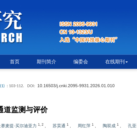
首页
期刊简介
编委会
在线期刊
10.16503/j.cnki.2095-9931.2026.01.010
(1)
: 103-112.
DOI:
通道监测与评价
1
,
2
1
1
1
杜赛麦提·买尔迪亚力
,
苏昊通
,
周红萍
,
陶双成
,
孔亚