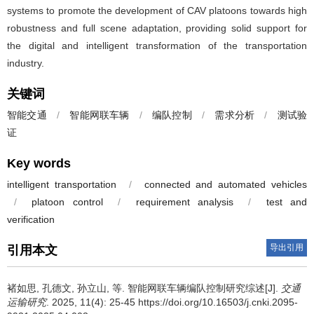
systems to promote the development of CAV platoons towards high
robustness and full scene adaptation, providing solid support for
the digital and intelligent transformation of the transportation
industry.
关键词
智能交通
/
智能网联车辆
/
编队控制
/
需求分析
/
测试验
证
Key words
intelligent transportation
/
connected and automated vehicles
/
platoon control
/
requirement analysis
/
test and
verification
导出引用
引用本文
褚如思
,
孔德文
,
孙立山
,
等
.
智能网联车辆编队控制研究综述[J].
交通
运输研究
. 2025, 11(4): 25-45 https://doi.org/10.16503/j.cnki.2095-