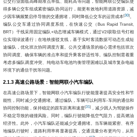
公交行业面临高峰期准点率低、能耗高等问题，智能网联公交编队使
得多辆公交车组成紧密编队协同运行，能更有效地利用道路资源，减
30
[
]
少因车辆频繁启停导致的交通拥堵，同时降低公交车的运营成本
。
编队公交车通过协同调度系统，在快速公交（Bus Rapid Transit,
BRT）干线采用固定编队+动态增减车辆模式，通过V2I获取信号灯相
位实现绿波通行；在地铁接驳支线，基于实时客流数据可动态生成短
途编队，优化班次协同调度方案。公共交通场景的核心需求包括班次
协同调度、确保车辆的准点率和提升乘客舒适性等。编队控制需着重
考虑多编队调度冲突、纯电动车电池均衡管理困难以及城市复杂电磁
环境下的通信干扰等问题。
2.1.3 高速公路场景：智能网联小汽车编队
在高速公路场景下，智能网联小汽车编队行驶能显著提高安全性和节
能性，同时减少交通拥堵。通过编队，车辆可以利用车-车间的通信和
31
[
]
协同控制功能，保持稳定的跟车距离和速度
，减少因人为驾驶操作
不稳定导致的碰撞风险。同时，编队行驶能降低空气阻力，提高燃油
经济性。此外，小汽车编队还能减少交通拥堵。当车辆能紧密、有序
地编队行驶时，道路利用率将显著提高，交通流量分布更均匀，从而