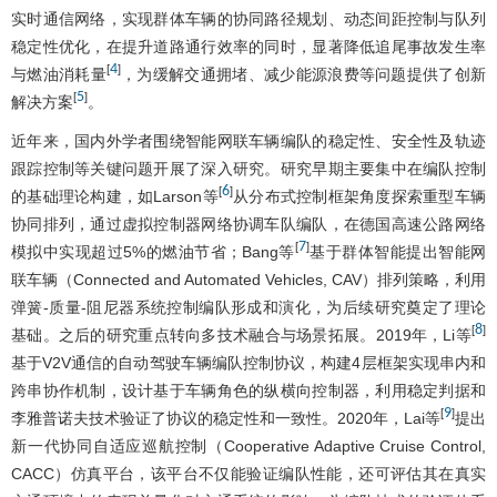
实时通信网络，实现群体车辆的协同路径规划、动态间距控制与队列
稳定性优化，在提升道路通行效率的同时，显著降低追尾事故发生率
4
[
]
与燃油消耗量
，为缓解交通拥堵、减少能源浪费等问题提供了创新
5
[
]
解决方案
。
近年来，国内外学者围绕智能网联车辆编队的稳定性、安全性及轨迹
跟踪控制等关键问题开展了深入研究。研究早期主要集中在编队控制
6
[
]
的基础理论构建，如Larson等
从分布式控制框架角度探索重型车辆
协同排列，通过虚拟控制器网络协调车队编队，在德国高速公路网络
7
[
]
模拟中实现超过5%的燃油节省；Bang等
基于群体智能提出智能网
联车辆（Connected and Automated Vehicles, CAV）排列策略，利用
弹簧-质量-阻尼器系统控制编队形成和演化，为后续研究奠定了理论
8
[
]
基础。之后的研究重点转向多技术融合与场景拓展。2019年，Li等
基于V2V通信的自动驾驶车辆编队控制协议，构建4层框架实现串内和
跨串协作机制，设计基于车辆角色的纵横向控制器，利用稳定判据和
9
[
]
李雅普诺夫技术验证了协议的稳定性和一致性。2020年，Lai等
提出
新一代协同自适应巡航控制（Cooperative Adaptive Cruise Control,
CACC）仿真平台，该平台不仅能验证编队性能，还可评估其在真实