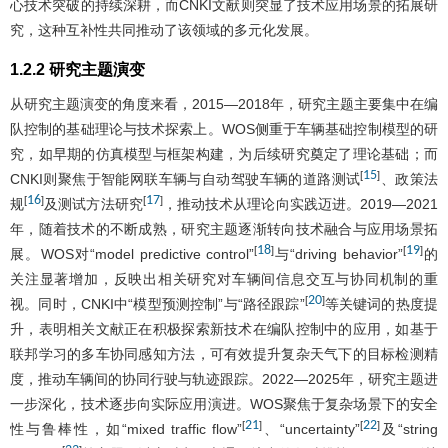
心技术突破的持续深耕，而CNKI文献则突显了技术应用场景的拓展研
究，这种互补性共同推动了该领域的多元化发展。
1.2.2 研究主题演变
从研究主题演变的角度来看，2015—2018年，研究主题主要集中在编
队控制的基础理论与技术探索上。WOS侧重于车辆基础控制模型的研
究，如早期的仿真模型与框架构建，为后续研究奠定了理论基础；而
15
[
]
CNKI则聚焦于智能网联车辆与自动驾驶车辆的道路测试
、政策法
16
17
[
]
[
]
规
及测试方法研究
，推动技术从理论向实践迈进。2019—2021
年，随着技术的不断成熟，研究主题逐渐转向技术融合与应用场景拓
18
19
[
]
[
]
展。WOS对“model predictive control”
与“driving behavior”
的
关注显著增加，反映出相关研究对车辆间信息交互与协同机制的重
20
[
]
视。同时，CNKI中“模型预测控制”与“路径跟踪”
等关键词的热度提
升，表明相关文献正在积极探索新技术在编队控制中的应用，如基于
联邦学习的多车协同感知方法，可有效提升复杂天气下的目标检测精
度，推动车辆间的协同行驶与轨迹跟踪。2022—2025年，研究主题进
一步深化，技术逐步向实际应用演进。WOS聚焦于复杂场景下的安全
21
22
[
]
[
]
性与鲁棒性，如“mixed traffic flow”
、“uncertainty”
及“string