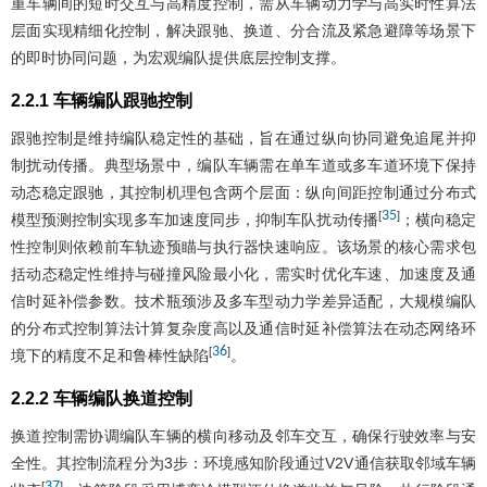
重车辆间的短时交互与高精度控制，需从车辆动力学与高实时性算法
层面实现精细化控制，解决跟驰、换道、分合流及紧急避障等场景下
的即时协同问题，为宏观编队提供底层控制支撑。
2.2.1 车辆编队跟驰控制
跟驰控制是维持编队稳定性的基础，旨在通过纵向协同避免追尾并抑
制扰动传播。典型场景中，编队车辆需在单车道或多车道环境下保持
动态稳定跟驰，其控制机理包含两个层面：纵向间距控制通过分布式
35
[
]
模型预测控制实现多车加速度同步，抑制车队扰动传播
；横向稳定
性控制则依赖前车轨迹预瞄与执行器快速响应。该场景的核心需求包
括动态稳定性维持与碰撞风险最小化，需实时优化车速、加速度及通
信时延补偿参数。技术瓶颈涉及多车型动力学差异适配，大规模编队
的分布式控制算法计算复杂度高以及通信时延补偿算法在动态网络环
36
[
]
境下的精度不足和鲁棒性缺陷
。
2.2.2 车辆编队换道控制
换道控制需协调编队车辆的横向移动及邻车交互，确保行驶效率与安
全性。其控制流程分为3步：环境感知阶段通过V2V通信获取邻域车辆
37
[
]