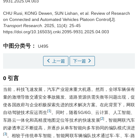
9931.2025.04.003
CHU Rusi
,
KONG Dewen
,
SUN Lishan
,
et al
.
Review of Research
on Connected and Automated Vehicles Platoon Control[J].
Transport Research
. 2025, 11(4): 25-45
https://doi.org/10.16503/j.cnki.2095-9931.2025.04.003
中图分类号：
U495
上一篇
下一篇
0 引言
当前，科技飞速发展，汽车产业迎来重大机遇。然而，全球车辆保有
量的激增导致交通安全事故频发、道路资源供需失衡等问题出现，促
使各国政府与企业积极探索先进的技术解决方案。在此背景下，网联
1
[
]
自动驾驶技术应运而生
。同时，随着5G/6G、云计算、人工智能、
2
[
]
车路云一体化和高精度地图定位等技术的快速发展
，智能网联汽车
的渗透率正不断提高，并逐步从单车智能向多车协同的编队模式演进
3
[
]
。相较于传统单车智能，智能网联车辆编队技术通过车-车、车-路