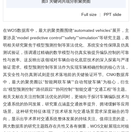
图3 关键词共现分析聚类图
Full size
|
PPT slide
在WOS数据库中，最大的聚类圈围绕“automated vehicles”展开，主
要涉及“model predictive control”“safety”“simulation”等研究主题，表
明相关研究聚焦于模型预测控制等算法优化、系统安全性保障及仿真
测试验证，强调通过精确的数学模型与仿真实验提升编队控制的可靠
性与效率。这反映出该领域对车辆自动化底层技术的深入探索与严谨
验证需求。模型预测控制等算法作为实现车辆精确控制的核心方法，
其安全性与仿真测试则是技术落地前的关键验证环节。CNKI数据库
中，最大的聚类圈以“智能网联车辆”“自动驾驶车辆”为核心，衍生
出“模型预测控制”“路径跟踪”“协同控制”“智能交通”“交通工程”等主题。
相关文献在关注控制算法优化的同时，更倾向于探讨车辆编队技术与
交通系统的协同发展，研究重点涵盖交通效率提升、拥堵缓解等应用
场景。这种研究特征体现了技术研发与交通场景需求深度融合的导
向，显示出学术界对交通系统整体发展的持续关注。值得注意的是，
两大数据库的研究主题既存在共性又各有侧重，WOS文献展现出对核