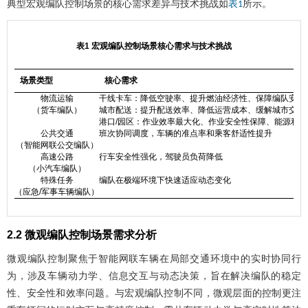
典型宏观编队控制场景的核心需求差异与技术挑战如
所示。
表1
表1 宏观编队控制场景核心需求与技术挑战
场景类型
核心需求
物流运输
干线卡车：降低空驶率、提升燃油经济性、保障编队安全
（货车编队）
城市配送：提升配送效率、降低运营成本、缓解城市交通
港口/园区：作业效率最大化、作业安全性保障、能源利用
公共交通
班次协同调度，车辆的准点率和乘客舒适性提升
（智能网联公交编队）
高速公路
行车安全性强化，驾驶员负荷降低
（小汽车编队）
特殊任务
编队在极端环境下快速适应动态变化
（应急/军事车辆编队）
2.2 微观编队控制场景需求分析
微观编队控制聚焦于智能网联车辆在局部交通环境中的实时协同行
为，涉及车辆动力学、信息交互与动态决策，旨在解决编队的稳定
性、安全性和效率问题。与宏观编队控制不同，微观层面的控制更注