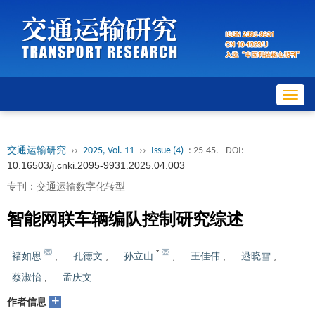
Toggl
navig
交通运输研究
››
2025, Vol. 11
››
Issue (4)
: 25-45.
DOI:
10.16503/j.cnki.2095-9931.2025.04.003
专刊：交通运输数字化转型
智能网联车辆编队控制研究综述
*
褚如思
,
孔德文
,
孙立山
,
王佳伟
,
逯晓雪
,
蔡淑怡
,
孟庆文
+
作者信息