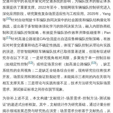
交通环境中的表现并量化对交通系统的影响，为编队技术的验证体系
发展提供了重要支撑。2022年至今，智能网联车辆编队控制研究进入
深化应用阶段，研究聚焦复杂场景适应性与工程应用。2025年，Yang
10
[
]
等
针对自动驾驶卡车编队协同决策中的社会困境和编队结构僵化等
挑战，提出基于多智能体强化学习的协同决策方法，融入内部协商机
制和灵活编队控制策略，有效提升编队协作效率并降低碰撞率；Pan
11
[
]
等
针对高速公路坡道CAV合流提出自适应鲁棒编队控制策略，有效
应对时变交通量和动态不确定性挑战，体现了编队控制从理论向实践
的演进。尽管智能网联车辆编队技术已取得显著进展，但现有综述研
究存在以下不足：一是研究视角相对局限，多聚焦于单一控制目标
12
13
[
]
[
]
（如稳定性控制
）或特定场景分析（如高速公路编队
），缺乏
系统性的全局视角；二是缺乏全链条综合分析，现有研究往往将技术
开发、场景应用和测试验证割裂处理，未能揭示三者间的内在关联与
相互支撑关系；三是理论与实践衔接不足，技术方法研究与实际场景
需求、测试验证标准之间存在脱节现象。
为弥补上述不足，本文构建“文献统计-场景需求-控制方法-测试验
证”的递进式分析框架。其中，文献统计作为研究基础，通过计量分析
揭示领域发展态势与研究热点演变；场景需求分析基于文献热点，从