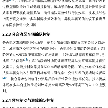
状态
，决策阶段采用博弈论模型评估换道收益与风险，执行阶段通
过模型预测控制生成无碰撞轨迹。该场景的核心需求是提升换道决策
效率并规避横向碰撞风险，确保编队完整性和行驶效率。技术挑战包
括高密度交通流中多车博弈决策效率低、异构车辆通信协议不兼容及
多车同步换道冲突消解。
2.2.3 分合流区车辆编队控制
分合流区车辆编队控制场景主要探讨智能网联车辆在高速公路入口/出
口、城市道路交织区等处的编队控制。合流控制采用两阶段策略：第1
阶段通过V2I获取匝道车辆位置与速度，主路编队动态调整车间距，形
38
[
]
成可汇入间隙
；第2阶段通过协同速度匹配算法为匝道车辆提供汇
入窗口。分流控制则需提前500 m启动车道分配，通过分布式优化算
法将车辆分批次引导至目标车道，避免集中变道引发的拥堵链式反应
39
[
]
。核心需求包括确保分流路径的有序性及合流效率优化。技术挑战
体现在多车合流路径规划计算复杂度高及无V2I环境下的自主合流预
判。
2.2.4 紧急制动与避障编队控制