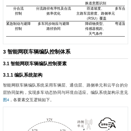
换道意图识别
分合流
分流路径有序性及合流
匝道坡度、
多车合流
控制
效率优化
主路车流密度、路侧单元
（RSU）覆盖
紧急制动与避障
多车同步响应与避障
障碍物类型、
弯道盲区
控制
路径协同
传感器视距、
天气条件
3 智能网联车辆编队控制体系
3.1 智能网联车辆编队控制要素
3.1.1 编队系统架构
智能网联车辆编队系统采用车辆层、通信层、路侧单元和云平台的分
层协同架构，实现多车动态协同与环境自适应。编队系统架构示意见
，各要素交互逻辑如下。
图4