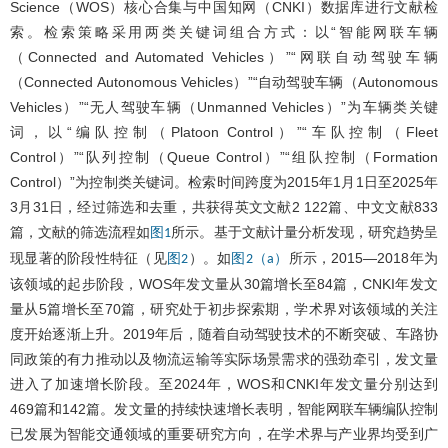
Science（WOS）核心合集与中国知网（CNKI）数据库进行文献检
索。检索策略采用两类关键词组合方式：以“智能网联车辆
（Connected and Automated Vehicles）”“网联自动驾驶车辆
（Connected Autonomous Vehicles）”“自动驾驶车辆（Autonomous
Vehicles）”“无人驾驶车辆（Unmanned Vehicles）”为车辆类关键
词，以“编队控制（Platoon Control）”“车队控制（Fleet
Control）”“队列控制（Queue Control）”“组队控制（Formation
Control）”为控制类关键词。检索时间跨度为2015年1月1日至2025年
3月31日，经过筛选和去重，共获得英文文献2 122篇、中文文献833
篇，文献的筛选流程如
所示。基于文献计量分析发现，研究趋势呈
图1
现显著的阶段性特征（见
）。如
所示，2015—2018年为
图2
图2（a）
该领域的起步阶段，WOS年发文量从30篇增长至84篇，CNKI年发文
量从5篇增长至70篇，研究处于初步探索期，学术界对该领域的关注
度开始逐渐上升。2019年后，随着自动驾驶技术的不断突破、车路协
同政策的有力推动以及物流运输等实际场景需求的强劲牵引，发文量
进入了加速增长阶段。至2024年，WOS和CNKI年发文量分别达到
469篇和142篇。发文量的持续快速增长表明，智能网联车辆编队控制
已发展为智能交通领域的重要研究方向，在学术界与产业界均受到广