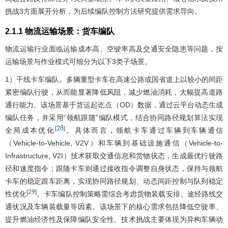
挑战3方面展开分析，为后续编队控制方法研究提供需求导向。
2.1.1 物流运输场景：货车编队
物流运输行业面临运输成本高、空驶率高及交通安全隐患等问题，按
运输场景与作业模式可细分为以下3类子场景。
1）干线卡车编队。多辆重型卡车在高速公路或国省道上以较小的间距
紧密编队行驶，从而能显著降低风阻，减少燃油消耗，大幅提高道路
通行能力。该场景基于货运起讫点（OD）数据，通过云平台动态生成
编队任务，并采用“领航跟随”编队模式，结合协同路径规划算法实现
28
[
]
全局成本优化
。具体而言，领航卡车通过车辆到车辆通信
（Vehicle-to-Vehicle, V2V）和车辆到基础设施通信（Vehicle-to-
Infrastructure, V2I）技术获取交通信息和货物状态，生成最优行驶路
径和速度指令；跟随卡车则通过接收指令调整自身状态，保持与领航
卡车的稳定跟车距离，实现协同路径规划、动态间距控制与队列稳定
29
[
]
性优化
。卡车编队控制策略需综合考虑货物装载安排、途经路线交
通状况及车辆装载量等因素。该场景下的核心需求包括降低空驶率、
提升燃油经济性及保障编队安全性。技术挑战主要体现为异构车辆动