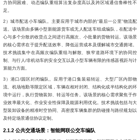
力协同困难、动态编队重组算法复杂度高以及跨区域通信鲁棒性不
足。
2）城市配送小车编队。主要应用于城市内部的“最后一公里”物流配
送。该场景由多辆小型新能源货车或无人配送车组成编队，在配送中
心与多个分散的收货点之间进行高频次、小批量的货物转运。该场景
的核心需求在于提升配送效率、降低运营成本及缓解城市交通拥堵。
技术挑战集中在高频次编队重组与解散、狭窄道路环境下的协同控
制、与行人/非机动车的安全交互以及小型车辆有限的传感器视距与计
算能力方面。
3）港口/园区封闭编队。应用于港口集装箱转运、大型厂区内部物
流、机场地勤等限定区域，车辆在相对封闭、结构化或半结构化的环
境中运行，执行货物装卸、转运等任务。该场景的核心需求聚焦于作
业效率最大化、作业安全性保障及能源利用优化。技术挑战包括与大
型装卸设备的精准时空协同、高密度车辆集群的防碰撞与路径规划以
及特定场景通信协议定制。
2.1.2 公共交通场景：智能网联公交车编队