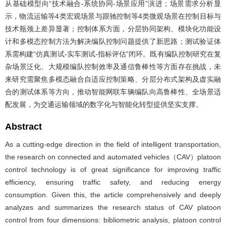
从基础模型向“技术融合-系统协同-场景应用”演进；场景需求分析显
示，物流运输等4类宏观场景与跟驰控制等4类微观场景在控制目标与
技术瓶颈上差异显著；控制体系方面，分层协同架构、模块化功能设
计和多模态控制方法为解决编队控制问题提供了新思路；测试验证体
系需构建“仿真测试-实车测试-指标评估”闭环。既有编队控制研究在复
杂场景泛化、大规模编队控制效率及通信鲁棒性等方面存在挑战，未
来研究需聚焦多模态融合自适应控制策略、分层分布式架构及虚实融
合的测试体系等方向，推动智能网联车辆编队向高鲁棒性、全场景适
配发展，为交通运输领域的数字化与智能化转型提供坚实支撑。
Abstract
As a cutting-edge direction in the field of intelligent transportation,
the research on connected and automated vehicles（CAV）platoon
control technology is of great significance for improving traffic
efficiency, ensuring traffic safety, and reducing energy
consumption. Given this, the article comprehensively and deeply
analyzes and summarizes the research status of CAV platoon
control from four dimensions: bibliometric analysis, platoon control