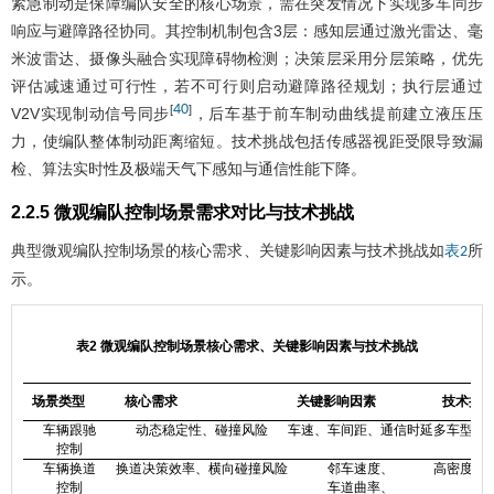
紧急制动是保障编队安全的核心场景，需在突发情况下实现多车同步
响应与避障路径协同。其控制机制包含3层：感知层通过激光雷达、毫
米波雷达、摄像头融合实现障碍物检测；决策层采用分层策略，优先
评估减速通过可行性，若不可行则启动避障路径规划；执行层通过
40
[
]
V2V实现制动信号同步
，后车基于前车制动曲线提前建立液压压
力，使编队整体制动距离缩短。技术挑战包括传感器视距受限导致漏
检、算法实时性及极端天气下感知与通信性能下降。
2.2.5 微观编队控制场景需求对比与技术挑战
典型微观编队控制场景的核心需求、关键影响因素与技术挑战如
所
表2
示。
表2 微观编队控制场景核心需求、关键影响因素与技术挑战
场景类型
核心需求
关键影响因素
技术挑
车辆跟驰
动态稳定性、碰撞风险
车速、车间距、通信时延
多车型动
控制
车辆换道
换道决策效率、横向碰撞风险
邻车速度、
高密度交
控制
车道曲率、