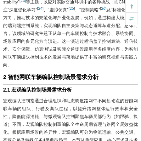
23
[
]
stability”
等主题，以应对实际交通环境中的各种挑战；而CNKI则关
24
25
26
27
[
]
[
]
[
]
[
]
注“深度强化学习”
、“虚拟仿真”
、“控制策略”
及“标准化”
等
方向，推动技术的规范化与产业化发展，例如，通过构建大模型驱动
的端到端控制系统，实现编队自主决策与动态避障车道分配。总体而
言，该领域的研究主题正从单一的车辆控制向技术融合、系统协同、
场景应用的多元化方向演进。这一演进过程涵盖了控制算法、通信技
术、安全保障、仿真测试及实际交通场景应用等多维度内容，为智能
网联车辆编队控制技术的发展与落地提供了丰富的研究视角与实践方
向。
2 智能网联车辆编队控制场景需求分析
2.1 宏观编队控制场景需求分析
宏观编队控制指通过合理组织和动态调度路网中不同起讫点的智能网
联车辆的组队、行驶及离队过程，以提升路网整体运行效率和安全
性，降低能源消耗。与微观编队控制聚焦车辆局部行为（如跟驰、换
道）不同，宏观编队控制侧重编队全生命周期管理与路网全局效益优
化。根据应用场景的差异性，宏观编队可分为物流运输、公共交通、
高速公路及特殊任务4类典型场景。本节从典型应用、核心需求及技术