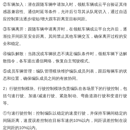
②车辆加入：潜在跟随车辆申请加入时，领航车辆或云平台验证其传
感器兼容性、通信时延等条件，允许后引导其从队尾切入，通过自适
应控制算法逐步缩短/增大跟车距离至目标间距。
③车辆离开：跟随车辆申请离开时，在领航车辆或云平台允许后，逐
渐拉开间距至安全距离。其间禁止其他车辆交互，确保离开过程的安
全和稳定。
④编队解散：当路况或车辆状态不满足编队条件时，领航车辆下达解
散指令，各车退出通信网络，恢复自主驾驶模式。
⑤成员车辆管理：编队管理模块维护编队成员列表，跟踪每辆车的状
态和位置，确保编队成员之间的有效协同。
2）行驶控制模块。行驶控制模块负责编队在各场景下的行驶控制，包
括匀速行驶、加速/减速行驶、紧急制动、弯曲道路行驶和变道行驶
等。
①匀速行驶控制：控制编队以稳定的速度行驶，并保持车辆间稳定的
间隔距离，速度误差控制在目标车速的10%以内，间距误差控制在设
定间距的10%以内。