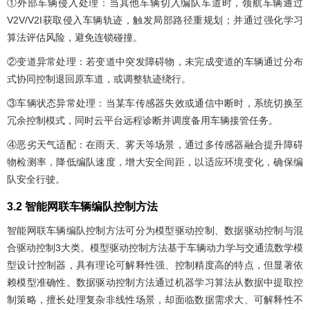
①外部车辆侵入处理：当其他车辆切入编队车道时，领航车辆通过
V2V/V2I获取侵入车辆轨迹，触发局部路径重规划；并通过强化学习
算法评估风险，避免连锁碰撞。
②变道异常处理：若变道中突发障碍物，未完成变道的车辆通过分布
式协同控制退回原车道，或调整轨迹绕行。
③车辆状态异常处理：当某车传感器失效或通信中断时，系统切换至
冗余控制模式，同时云平台远程诊断并调度备用车辆接管任务。
④恶劣天气适配：在雨天、雾天等场景，通过多传感器融合提升障碍
物检测率，降低编队速度，增大安全间距，以适应环境变化，确保编
队安全行驶。
3.2 智能网联车辆编队控制方法
智能网联车辆编队控制方法可分为模型驱动控制、数据驱动控制与混
合驱动控制3大类。模型驱动控制方法基于车辆动力学与交通流数学模
型设计控制器，具有理论可解释性强、控制精度高的特点，但显著依
赖模型准确性。数据驱动控制方法通过机器学习算法从数据中提取控
制策略，擅长处理复杂非线性场景，却面临数据需求大、可解释性不