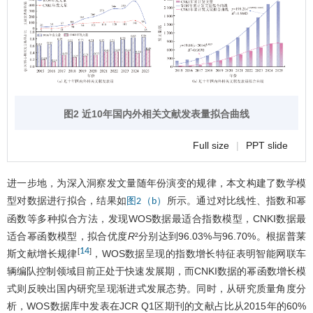
图2 近10年国内外相关文献发表量拟合曲线
Full size
|
PPT slide
进一步地，为深入洞察发文量随年份演变的规律，本文构建了数学模
型对数据进行拟合，结果如
所示。通过对比线性、指数和幂
图2（b）
函数等多种拟合方法，发现WOS数据最适合指数模型，CNKI数据最
适合幂函数模型，拟合优度
R
²分别达到96.03%与96.70%。根据普莱
14
[
]
斯文献增长规律
，WOS数据呈现的指数增长特征表明智能网联车
辆编队控制领域目前正处于快速发展期，而CNKI数据的幂函数增长模
式则反映出国内研究呈现渐进式发展态势。同时，从研究质量角度分
析，WOS数据库中发表在JCR Q1区期刊的文献占比从2015年的60%