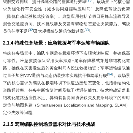
13
[
]
缓解交通拥堵，提升高速公路的整体通行效率
。该场景下的核心需
求为强化行车安全性（减少协同避撞响应时间）及降低驾驶员负荷
（降低自动驾驶模式接管率）。典型应用包括节假日高峰车流疏导及
混合交通流协同。技术挑战涉及突发障碍物动态避让决策滞后、驾驶
32
33
[
]
[
]
员信任度不足
及大规模编队通信负载过高
。
2.1.4 特殊任务场景：应急救援与军事运输车辆编队
特殊任务场景中，编队车辆需在极端环境下实现快速响应，并确保高
可靠性。应急救援编队采用头车探路+尾车保障模式穿越非结构化道
路，确保在灾害发生后的黄金时间内投送救援物资；军事运输编队通
34
[
]
过量子加密V2V通信与动态伪装技术实现抗干扰隐蔽行驶
。该场景
下的核心需求为编队在极端环境下快速适应动态变化，包括非结构化
道路通过率、任务中断恢复时间及抗干扰通信能力。技术挑战涵盖非
结构化道路适应性不足、异构装备协同协议缺失及复杂环境下的即时
定位与地图构建（Simultaneous Localization and Mapping, SLAM）
定位失效等问题。
2.1.5 宏观编队控制场景需求对比与技术挑战