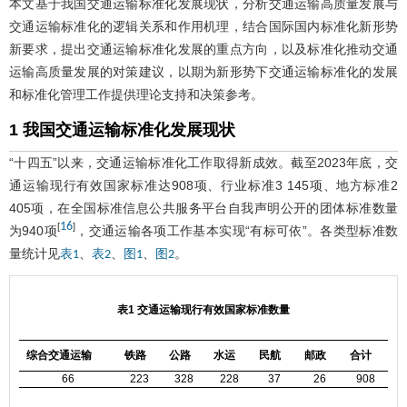
本文基于我国交通运输标准化发展现状，分析交通运输高质量发展与
交通运输标准化的逻辑关系和作用机理，结合国际国内标准化新形势
新要求，提出交通运输标准化发展的重点方向，以及标准化推动交通
运输高质量发展的对策建议，以期为新形势下交通运输标准化的发展
和标准化管理工作提供理论支持和决策参考。
1 我国交通运输标准化发展现状
“十四五”以来，交通运输标准化工作取得新成效。截至2023年底，交
通运输现行有效国家标准达908项、行业标准3 145项、地方标准2
405项，在全国标准信息公共服务平台自我声明公开的团体标准数量
16
[
]
为940项
，交通运输各项工作基本实现“有标可依”。各类型标准数
量统计见
、
、
、
。
表1
表2
图1
图2
表1 交通运输现行有效国家标准数量
综合交通运输
铁路
公路
水运
民航
邮政
合计
66
223
328
228
37
26
908