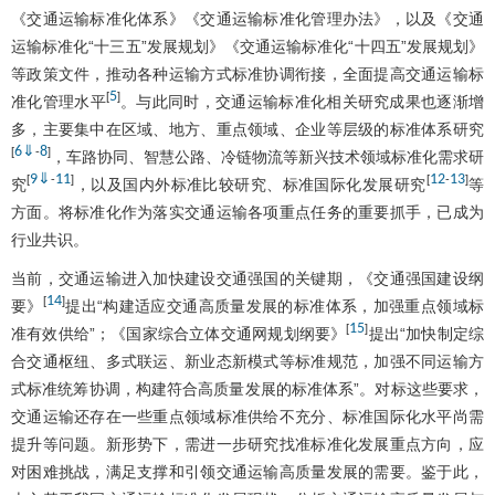
《交通运输标准化体系》《交通运输标准化管理办法》，以及《交通
运输标准化“十三五”发展规划》《交通运输标准化“十四五”发展规划》
等政策文件，推动各种运输方式标准协调衔接，全面提高交通运输标
5
[
]
准化管理水平
。与此同时，交通运输标准化相关研究成果也逐渐增
多，主要集中在区域、地方、重点领域、企业等层级的标准体系研究
6
⇓
8
[
-
]
，车路协同、智慧公路、冷链物流等新兴技术领域标准化需求研
9
⇓
11
12
13
[
-
]
[
-
]
究
，以及国内外标准比较研究、标准国际化发展研究
等
方面。将标准化作为落实交通运输各项重点任务的重要抓手，已成为
行业共识。
当前，交通运输进入加快建设交通强国的关键期，《交通强国建设纲
14
[
]
要》
提出“构建适应交通高质量发展的标准体系，加强重点领域标
15
[
]
准有效供给”；《国家综合立体交通网规划纲要》
提出“加快制定综
合交通枢纽、多式联运、新业态新模式等标准规范，加强不同运输方
式标准统筹协调，构建符合高质量发展的标准体系”。对标这些要求，
交通运输还存在一些重点领域标准供给不充分、标准国际化水平尚需
提升等问题。新形势下，需进一步研究找准标准化发展重点方向，应
对困难挑战，满足支撑和引领交通运输高质量发展的需要。鉴于此，