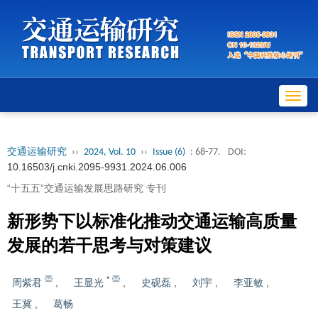
Toggl
navig
交通运输研究
››
2024, Vol. 10
››
Issue (6)
: 68-77.
DOI:
10.16503/j.cnki.2095-9931.2024.06.006
“十五五”交通运输发展思路研究 专刊
新形势下以标准化推动交通运输高质量
发展的若干思考与对策建议
*
周紫君
,
王显光
,
史砚磊
,
刘宇
,
李亚敏
,
王冀
,
葛畅