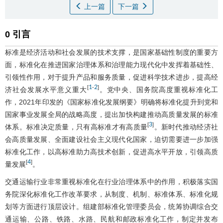
上一篇
下一篇
0 引言
标准是经济活动和社会发展的技术支撑，是国家基础性制度的重要方
面，标准化在推进国家治理体系和治理能力现代化中发挥着基础性、
引领性作用，对于提升产品和服务质量，促进科学技术进步，提高经
1
2
[
-
]
济社会发展水平意义重大
。党中央、国务院高度重视标准化工
作，2021年印发的《国家标准化发展纲要》明确将标准化提升到党和
国家事业发展全局的战略高度，提出加快构建推动高质量发展的标准
3
[
]
体系。标准决定质量，只有高标准才有高质量
。新时代推动经济社
会高质量发展、全面建设社会主义现代化国家，迫切需要进一步加强
标准化工作，以高标准助力高技术创新，促进高水平开放，引领高质
4
[
]
量发展
。
交通运输行业非常重视标准化在行业治理体系中的作用，积极落实国
务院深化标准化工作改革要求，从制度、机制、标准体系、标准化规
划等方面进行顶层设计。组建部标准化管理委员会，统筹协调综合交
通运输、公路、铁路、水路、民航和邮政标准化工作，制定并发布