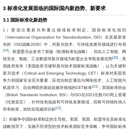
3 标准化发展面临的国际国内新趋势、新要求
3.1 国际标准化新趋势
1）更加注重新兴和重点领域标准制定。国际标准化组织
（International Organization for Standardization, ISO）在其最新发
布的《ISO战略2030》中，对新兴技术、可持续发展等领域进行布局
19
[
]
。欧盟委员会发布了新版《欧洲标准化战略》，拟在人工智能、网
20
[
]
络安全、氢能、工业数据等新兴领域为欧盟企业争取发展优势
；美
国政府发布《美国政府关键和新兴技术国家标准战略》，认为关键和
新兴技术（Critical and Emerging Technology, CET）标准对美国竞
争力和国家安全至关重要，应优先制定通信与网络技术、人工智能与
21
[
]
机器学习、自动网联的基础设施等领域的CET标准
；英国标准协会
（British Standards Institution, BSI）与ISO在2021伦敦ISO周上签署
《伦敦宣言》，针对绿色低碳和可持续发展领域，拟将可持续性纳入
22
[
]
所有标准，加快实现减排目标
。
2）积极争夺国际标准制定的主导权。美国、英国、欧盟等在其标准化
战略指导下，实施不同类型的技术标准国际竞争策略，争夺国际标准