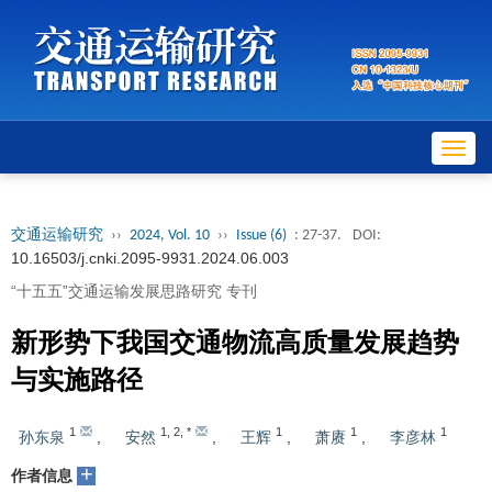
Toggl
navig
交通运输研究
››
2024, Vol. 10
››
Issue (6)
: 27-37.
DOI:
10.16503/j.cnki.2095-9931.2024.06.003
“十五五”交通运输发展思路研究 专刊
新形势下我国交通物流高质量发展趋势
与实施路径
1
1
,
2
,
*
1
1
1
孙东泉
,
安然
,
王辉
,
萧赓
,
李彦林
+
作者信息