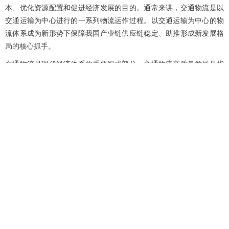
本、优化资源配置和促进经济发展的目的。通常来讲，交通物流是以
交通运输为中心进行的一系列物流运作过程。以交通运输为中心的物
流体系成为新形势下保障我国产业链供应链稳定、助推形成新发展格
局的核心抓手。
交通物流是现代经济体系的重要组成部分。交通物流高质量发展是指
在提升运输效率、降低成本的基础上，推动绿色低碳、智能化和信息
化的深度融合，注重全链条的协调与整合，实现资源的最优配置和最
大化利用。它不仅追求经济效益，还特别强调服务质量、客户体验与
安全保障，促进技术创新与可持续发展，力求适应新时代的市场需求
和环境变化。通过政策支持和法制建设，推动行业规范与创新，构建
现代化的物流体系，为经济社会的可持续发展提供坚实的保障和支
持。
1.2 交通物流高质量发展的特征
1）高效协同是交通物流高质量发展的关键
不断提升交通物流的整体运行效率和资源利用率，加强不同运输方式
之间的高效协同是交通物流高质量发展的关键。通过优化运输网络、