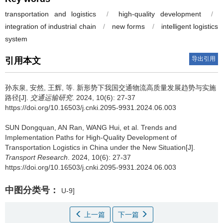
transportation and logistics
/
high-quality development
/
integration of industrial chain
/
new forms
/
intelligent logistics
system
导出引用
引用本文
孙东泉
,
安然
,
王辉
,
等
.
新形势下我国交通物流高质量发展趋势与实施
路径[J].
交通运输研究
. 2024, 10(6): 27-37
https://doi.org/10.16503/j.cnki.2095-9931.2024.06.003
SUN Dongquan
,
AN Ran
,
WANG Hui
,
et al
.
Trends and
Implementation Paths for High-Quality Development of
Transportation Logistics in China under the New Situation[J].
Transport Research
. 2024, 10(6): 27-37
https://doi.org/10.16503/j.cnki.2095-9931.2024.06.003
中图分类号：
U-9]
上一篇
下一篇