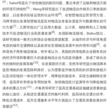
4
[
]
；Sabet等提出了绿色物流的路径问题，重点考虑了运输和物流方面
5
[
]
的环境可持续性
；Wang等研究提出了改进物流合作相关订单政策的
6
[
]
建议，以改善供应链运营的社会环境
。在智慧物流运营管理方面，
冯博等指出发展智慧物流是应对物流业务复杂度提升与数量增长的可
7
[
]
行方案
；王辉等指出广泛应用大数据、云计算、物联网和人工智能
8
[
]
技术可促进物流行业高质量发展
。在国际物流领域，Ballou指出，
该研究领域一般关注跨国企业物流资源配置、从城市经济与环境角度
9
[
]
考虑的城市交通网络以及政府在宏观物流发展中的作用等问题
。在
跨境电子商务物流领域，有学者认为，美国的跨境电商企业拥有良好
的经济环境和数量巨大的速递物流企业为其提供服务，形成了彼此合
10
[
]
作的独特的发展策略
。在发展路径方面，安然等研究提出物流降本
提质增效的发展思路和路径，认为需要提升物流系统的供需衔接能力
以及供应链的一体化管理水平，将降低衔接成本、实现仓储精细化管
理、提高库存和资金等周转效率、加强物流统计监测等作为降低物流
11
[
]
成本的重点方向
；卢春房等研究了提高交通基础设施建设质量效益
的核心途径，从推进交通通道空间集约利用、提高绿色交通分担率、
降低交通成本、提升交通服务水平等方面提出了交通高质量发展的对
12
[
]
策建议
。