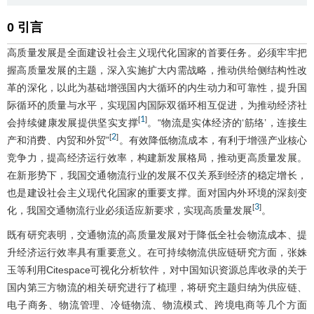
0 引言
高质量发展是全面建设社会主义现代化国家的首要任务。必须牢牢把
握高质量发展的主题，深入实施扩大内需战略，推动供给侧结构性改
革的深化，以此为基础增强国内大循环的内生动力和可靠性，提升国
际循环的质量与水平，实现国内国际双循环相互促进，为推动经济社
1
[
]
会持续健康发展提供坚实支撑
。“物流是实体经济的‘筋络’，连接生
2
[
]
产和消费、内贸和外贸”
。有效降低物流成本，有利于增强产业核心
竞争力，提高经济运行效率，构建新发展格局，推动更高质量发展。
在新形势下，我国交通物流行业的发展不仅关系到经济的稳定增长，
也是建设社会主义现代化国家的重要支撑。面对国内外环境的深刻变
3
[
]
化，我国交通物流行业必须适应新要求，实现高质量发展
。
既有研究表明，交通物流的高质量发展对于降低全社会物流成本、提
升经济运行效率具有重要意义。在可持续物流供应链研究方面，张姝
玉等利用Citespace可视化分析软件，对中国知识资源总库收录的关于
国内第三方物流的相关研究进行了梳理，将研究主题归纳为供应链、
电子商务、物流管理、冷链物流、物流模式、跨境电商等几个方面