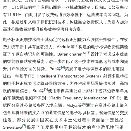
位，ETC系统的推广应用仍面临一些挑战和限制，目前ETC普及率仅
有11.91%，由此引发了收费站通行效率低下、运营成本高等问题。为
此，拟通过引入电子标识识别技术，构建融合收费模式，为塞内加尔
高速公路收费站提升服务效率提供解决方案。
电子标识识别技术由于其稳定的远程识别能力和强抗干扰特性，在收
2
[
]
费系统革新中具有显著潜力。Abdulla等
构建的电子标识收费框架验
3
[
]
证了车辆自动识别的可靠性。Baranidharan等
设计了考虑成本效益
的智能收费站收费系统，进一步强化了这一技术在降低运营成本和提
4
[
]
升用户体验方面的优势。Pan等
拓展了电子标识技术的应用范围，
提出一种基于ITS（Intelligent Transportation System）射频多重特征
的电子标识标签运动轨迹跟踪方法，为多种应用场景提供实时、高精
5
[
]
度的车辆信息。Sun等
使用来自高速公路上游和下游路边收集单元
的车辆无线电频率识别（Radio Frequency Identification, RFID）数
6
[
]
据区分高速公路服务区入境车辆。Midya等
通过在高速公路上嵌入
包含即将到来的接入点的通道信息的电子标识标签，缩短信息的交接
延迟。部分发展中国家在技术本土化过程中仍面临一定挑战，
7
[
]
Srivastava
揭示了印度采用电子标识技术的商业适配性问题，