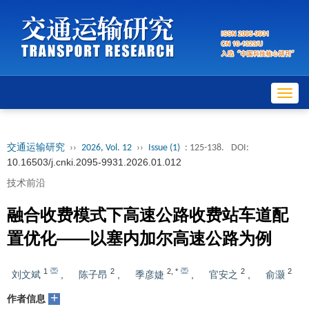
Toggl
navig
交通运输研究
››
2026, Vol. 12
››
Issue (1)
: 125-138.
DOI:
10.16503/j.cnki.2095-9931.2026.01.012
技术前沿
融合收费模式下高速公路收费站车道配
置优化——以塞内加尔高速公路为例
1
2
2
,
*
2
2
刘文斌
,
陈子昂
,
季彦婕
,
官安之
,
俞灏
+
作者信息