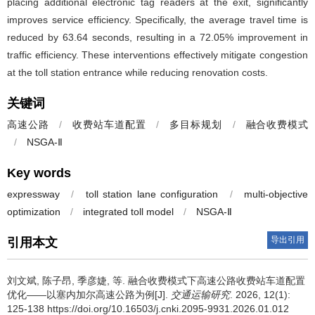
placing additional electronic tag readers at the exit, significantly
improves service efficiency. Specifically, the average travel time is
reduced by 63.64 seconds, resulting in a 72.05% improvement in
traffic efficiency. These interventions effectively mitigate congestion
at the toll station entrance while reducing renovation costs.
关键词
高速公路
/
收费站车道配置
/
多目标规划
/
融合收费模式
/
NSGA-Ⅱ
Key words
expressway
/
toll station lane configuration
/
multi-objective
optimization
/
integrated toll model
/
NSGA-Ⅱ
导出引用
引用本文
刘文斌
,
陈子昂
,
季彦婕
,
等
.
融合收费模式下高速公路收费站车道配置
优化——以塞内加尔高速公路为例[J].
交通运输研究
. 2026, 12(1):
125-138 https://doi.org/10.16503/j.cnki.2095-9931.2026.01.012