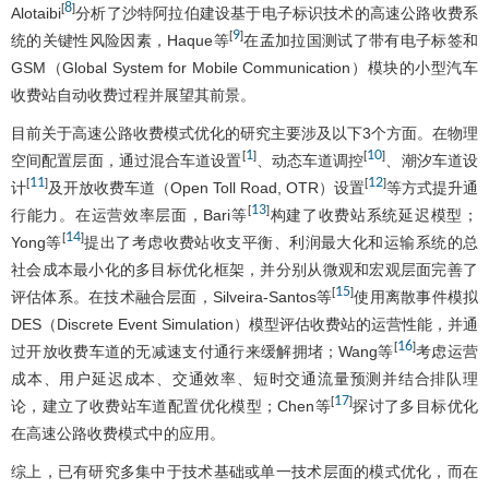
8
[
]
Alotaibi
分析了沙特阿拉伯建设基于电子标识技术的高速公路收费系
9
[
]
统的关键性风险因素，Haque等
在孟加拉国测试了带有电子标签和
GSM（Global System for Mobile Communication）模块的小型汽车
收费站自动收费过程并展望其前景。
目前关于高速公路收费模式优化的研究主要涉及以下3个方面。在物理
1
10
[
]
[
]
空间配置层面，通过混合车道设置
、动态车道调控
、潮汐车道设
11
12
[
]
[
]
计
及开放收费车道（Open Toll Road, OTR）设置
等方式提升通
13
[
]
行能力。在运营效率层面，Bari等
构建了收费站系统延迟模型；
14
[
]
Yong等
提出了考虑收费站收支平衡、利润最大化和运输系统的总
社会成本最小化的多目标优化框架，并分别从微观和宏观层面完善了
15
[
]
评估体系。在技术融合层面，Silveira-Santos等
使用离散事件模拟
DES（Discrete Event Simulation）模型评估收费站的运营性能，并通
16
[
]
过开放收费车道的无减速支付通行来缓解拥堵；Wang等
考虑运营
成本、用户延迟成本、交通效率、短时交通流量预测并结合排队理
17
[
]
论，建立了收费站车道配置优化模型；Chen等
探讨了多目标优化
在高速公路收费模式中的应用。
综上，已有研究多集中于技术基础或单一技术层面的模式优化，而在