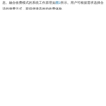
息。融合收费模式的系统工作原理如
所示。用户可根据需求选择合
图2
适的缴费方式，获得便捷高效的收费体验。
图2 基于电子标识技术的高速公路融合收费模式工作原理示意
图
Full size
|
PPT slide
融合电子标识的MTC车道避免了完全依赖人工收费，可通过电子标识
读写设备进行身份验证和车辆信息采集，收费员则根据车辆的识别信
息确认收费金额完成收费流程。加装电子标识的MTC车道具有以下功
能。①身份识别与信息采集：电子标识读写设备通过扫描车辆上的电