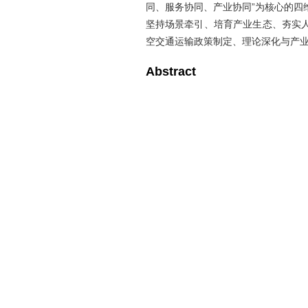
同、服务协同、产业协同”为核心的四
坚持场景牵引、培育产业生态、夯实
空交通运输政策制定、理论深化与产
Abstract
Low-altitude transportation is the c
low-altitude economy to the transp
increment for the transition of com
three-dimensional network. Through 
the development practice and common
analyzes the stage division and i
transportation theory, clarifies the c
altitude transportation, summarizes 
economy and other attribute character
new component of the comprehensiv
pathway for industry transformation, 
this basis, the interaction mech
comprehensive transportation is rev