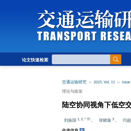
论文快速检索
交通运输研究
››
2025, Vol. 11
››
Issue 
理论与政策
陆空协同视角下低空
1
,
2
,
*
3
刘振国
,
张晓璇
,
闫超
+
作者信息