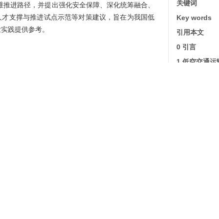
关键词
维推进路径，并提出强化安全保障、深化统筹融合、
人才支撑与推进试点示范等对策建议，旨在为我国低
Key words
业实践提供参考。
引用本文
0 引言
1 低空交通
ore application scenario for the transformation of
1.1 低空
ortation industry, and it is also an important
1.2 低空
prehensive transportation from plane network to
a systematic review and comparative analysis of
2 低空交通
 characteristics at home and abroad, this paper
3 我国低空
nternal logic of the evolution of low-altitude
3.1 孕
oncept connotation and constituent elements of low-
段
3.2 萌
its three-dimensional, integration, innovation and
3.3 成
istics, and defines its functional positioning as a
e transportation system, a novel technological
3.4 成
an emerging direction for industrial upgrading. On
范式阶段
4 我国低空
anism between low-altitude transportation and
4.1 我
ealed. Guided by the objective of enhancing the