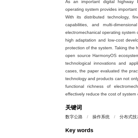
As an important digital highway 
operating system provides important s
With its distributed technology, fi
capabilities, and multi-dimension
electromechanical operating system c
high adaptation and low-cost devel
protection of the system. Taking the
open source HarmonyOS ecosystem 
technological innovations and appl
cases, the paper evaluated the practi
technology and products can not only 
functional richness of electromec
effectively reduce the cost of system
关键词
数字公路
/
操作系统
/
分布式技
Key words