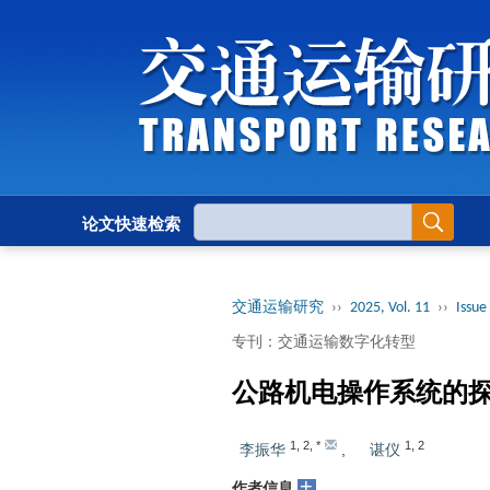
论文快速检索
交通运输研究
››
2025, Vol. 11
››
Issue 
专刊：交通运输数字化转型
公路机电操作系统的
1
,
2
,
*
1
,
2
李振华
,
谌仪
+
作者信息