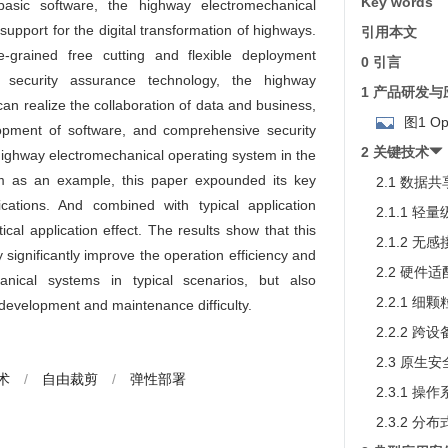
Key words
basic software, the highway electromechanical
upport for the digital transformation of highways.
引用本文
ne-grained free cutting and flexible deployment
0 引言
al security assurance technology, the highway
1 产品研发
an realize the collaboration of data and business,
图1 O
opment of software, and comprehensive security
2 关键技术
 highway electromechanical operating system in the
as an example, this paper expounded its key
2.1 数据
ications. And combined with typical application
2.1.1 
cal application effect. The results show that this
2.1.2 无
significantly improve the operation efficiency and
2.2 硬
hanical systems in typical scenarios, but also
2.2.1 细
 development and maintenance difficulty.
2.2.2 
2.3 原生
术
/
自由裁剪
/
弹性部署
2.3.1 
2.3.2 