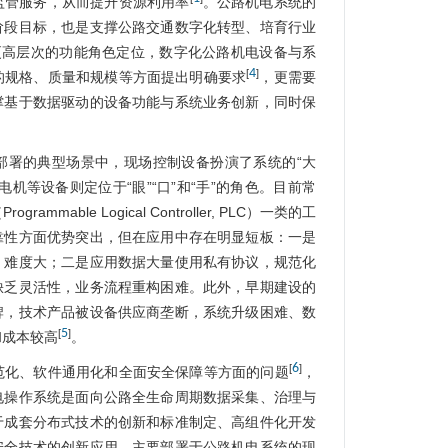
监管服务，从而提升资源利用率
。公路机电系统的
阶段目标，也是支撑公路交通数字化转型、培育行业
更高层次的功能角色定位，数字化公路机电设备与系
4
[
]
的规格、质量和规模等方面提出明确要求
，更需要
撑基于数据驱动的设备功能与系统业务创新，同时保
部署的典型场景中，现场控制设备扮演了系统的“大
机等设备则定位于“眼”“口”和“手”的角色。目前常
mable Logical Controller, PLC）一类的工
靠性方面优势突出，但在应用中存在明显短板：一是
、难度大；二是应用数据大量使用私有协议，规范化
缺乏灵活性，业务流程重构困难。此外，早期建设的
牌，技术产品被设备供应商垄断，系统升级困难、数
5
[
]
和成本较高
。
6
[
]
范化、软件通用化和全面安全保障等方面的问题
，
电操作系统是面向公路全生命周期数据采集、治理与
于成套分布式技术的创新和标准制定、高组件化开发
安全技术的创新应用，主要部署于公路机电系统的现