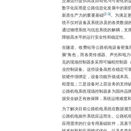
交通运行提供高度自动化与可塑化的
数字化应用是公路信息化发展中的新
2
3
[
-
]
新质生产力的重要基础
。为满足
统不仅对设备及系统涉及的各类数据
通过物理系统与信息系统的解耦，支
障较高水平的运行安全性和稳定性。
在隧道、收费站等公路机电设备密集
脑”角色，而各类传感器、声光和电力电
见的现场控制器多采用可编程控制器（Program
业控制设备。这些设备虽然在稳定可
软硬件强绑定，设备功能升级成本高
程度低；三是设备对上层业务的支持
公路机电系统现场控制器多为国外品
据安全缺乏有效保障，系统运维难度
为了解决目前公路机电系统在数据规
公路机电操作系统应运而生。公路机
应用需求的行业专用基础软件，其基
技术创新和应用模式优化，以及多类