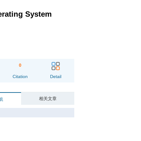
erating System
0
Citation
Detail
相关文章
航