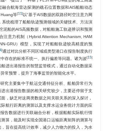
石磊
提出了一种基于PLSTM-FCN模型的海上高速
融合航海雷达探测的礁石位置数据和AIS船舶动态
11
[
]
uang等
以“基于AIS数据的双路径时空注意力网
，系统梳理了船舶轨迹预测领域的关键技术、方法演
挖泥船的AIS高频数据，对船舶施工轨迹辨识和预测
力机制（Hybrid Attention Mechanism, HAM
NN-GRU）模型，实现了对船舶轨迹较高精度的预
4
]
通过对比分析不同区域或类型港口在报告制度执行
15
[
]
程中存在的标准不统一、执行偏差等问题。诸为波
船舶进出港报告的智慧监管模式，通过自动化数据采
与异常预警，提升了海事监管的智能化水平。
用研究主要集中于航运交通特征分析、船舶异常行为
而进出港报告数据的相关研究较少，主要还停留于支
层面，缺乏对这两类数据之间关联关系的深入探讨，
实际航行距离的测算以及支撑水运业务统计方面的应
港报告数据进行关联融合分析，根据船舶实际航行情
离测算，能及时实现全国港口运输距离矩阵的测算与
础，旨在提高统计效率，减少人力物力的投入，为水