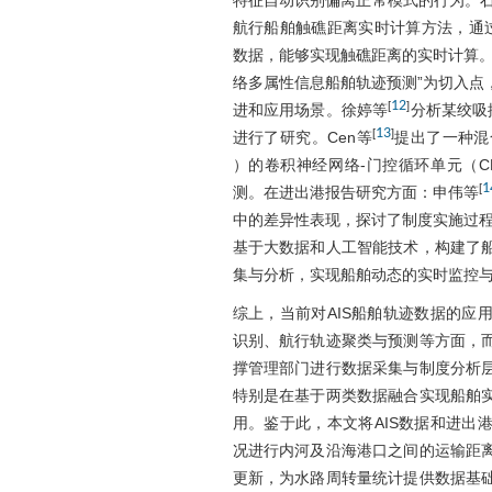
特征自动识别偏离正常模式的行为。
航行船舶触礁距离实时计算方法，通过
数据，能够实现触礁距离的实时计算。H
络多属性信息船舶轨迹预测”为切入点
12
[
]
进和应用场景。徐婷等
分析某绞吸
13
[
]
进行了研究。Cen等
提出了一种混合注意
）的卷积神经网络-门控循环单元（C
1
[
测。在进出港报告研究方面：申伟等
中的差异性表现，探讨了制度实施过
基于大数据和人工智能技术，构建了
集与分析，实现船舶动态的实时监控
综上，当前对AIS船舶轨迹数据的应
识别、航行轨迹聚类与预测等方面，
撑管理部门进行数据采集与制度分析
特别是在基于两类数据融合实现船舶
用。鉴于此，本文将AIS数据和进出
况进行内河及沿海港口之间的运输距
更新，为水路周转量统计提供数据基