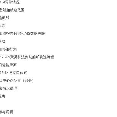
MSI异常情况
典型船舶航速范围
运输航线
据关联
进出港报告数据和AIS数据关联
线选取
船舶停泊行为
DBSCAN聚类算法判别船舶轨迹流程
港口运输距离
关联停泊区与港口位置
港口中心点位置（部分）
异常情况处理
算距离
来源与说明