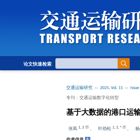
论文快速检索
交通运输研究
››
2025, Vol. 11
››
Issue 
专刊：交通运输数字化转型
基于大数据的港口运
1
,
2
1
,
2
,
*
张凤
,
叶劲松
,
杨
+
作者信息