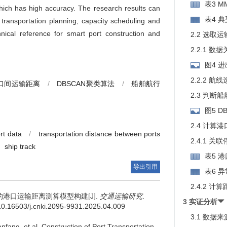
表3 M
hich has high accuracy. The research results can
表4 
y transportation planning, capacity scheduling and
chnical reference for smart port construction and
2.2 选取
2.2.1 数
图4 
2.2.2 航
口间运输距离
/
DBSCAN聚类算法
/
船舶航行
2.3 判断
图5 
2.4 计算
rt data
/
transportation distance between ports
2.4.1 
ship track
表5 
导出引用
表6 
2.4.2 计
港口运输距离测算模型构建[J].
交通运输研究
.
3 实证分析
/10.16503/j.cnki.2095-9931.2025.04.009
3.1 数据
nfang
,
et al
.
Construction of Port Transportation