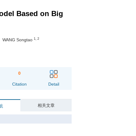
Model Based on Big
1
,
2
WANG Songtao
0
Citation
Detail
相关文章
航