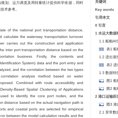
关键词
输规划、运力调度及周转量统计提供科学依据，同时
供技术参考。
Key words
引用本文
0 引言
ate of the national port transportation distance,
1 水运大数
calculate the waterway transportation turnover
1.1 船舶
aper carries out the construction and application
表1 
the inter port transportation distance based on the
rtation business. Firstly, the contents and
1.2 进出
 Identification System) data and the port entry and
表2 
nalyzed, and the correlation between the two types
1.3 数据特
a correlation analysis method based on water
图1 
proposed. Combined with route accessibility and
图2 
ensity-Based Spatial Clustering of Applications
s used to identify the core port nodes, and the
2 港口运输
ion distance based on the actual navigation path is
图3 
ports and coastal ports are selected for empirical
2.1 异常
rror between the model calculation results and the