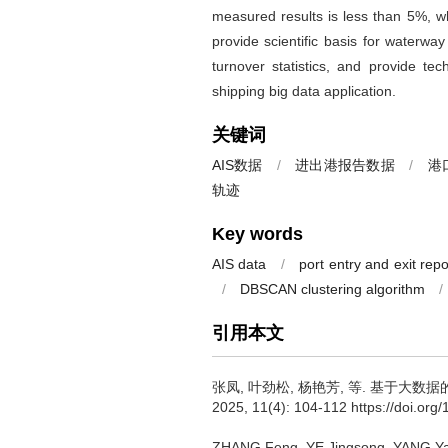
measured results is less than 5%, w
provide scientific basis for waterwa
turnover statistics, and provide te
shipping big data application.
关键词
AIS数据
/
进出港报告数据
/
港
轨迹
Key words
AIS data
/
port entry and exit repo
/
DBSCAN clustering algorithm
/
引用本文
张凤
,
叶劲松
,
杨艳芳
,
等
.
基于大数据的
2025, 11(4): 104-112 https://doi.org
ZHANG Feng
,
YE Jingsong
,
YANG Ya