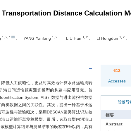
t Transportation Distance Calculation 
1
,
2
,
*
1
,
2
1
,
2
1
,
2
g
,
YANG Yanfang
,
LIU Han
,
LI Hongdun
,
612
Accesses
，降低人工依赖性，更及时高效地计算水路运输周转
了港口间运输距离测算模型的构建与应用研究。首
ntification System, AIS）数据与进出港报告数据
段落导
了两类数据之间的关联性。其次，提出一种基于水运
可达性与运输频次，采用DBSCAN聚类算法识别核
摘要
的港口运输距离测算模型。最后，选取典型内河港口
Abstract
该模型计算结果与测量结果的误差在5%以内，具有