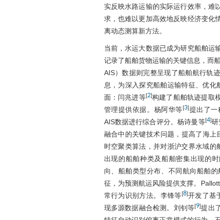
实反映水路运输的实际运行效率，难
求，也难以更加高效地反映经济变化
离动态测算新方法。
当前，水运大数据已成为研究船舶运
记录了船舶货物运输的关键信息，而船舶自动识别系统
AIS）数据则完整呈现了船舶航行轨
息，为深入探究船舶运输特征、优化航
2
[
]
面：闫兆进等
构建了船舶轨迹提取
3
[
]
管理提供依据。杨阿华等
提出了一
4
[
]
AIS数据进行综合评分。杨诗曼等
研
融合中的关键技术问题，提高了海上
时空聚类算法，并对浙沪交界水域的船
出现的船舶种类及船舶密集出现的时间。
向、船舶类型分布、不同航向船舶的
征，为预测航运风险提供支撑。Pallott
8
[
]
常行为识别方法。李锋等
开发了基
9
[
]
现多源数据融合检测。刘钊等
提出