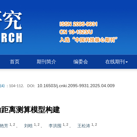
首页
期刊简介
编委会
在线期刊
10.16503/j.cnki.2095-9931.2025.04.009
(4)
: 104-112.
DOI:
输距离测算模型构建
1
,
2
1
,
2
1
,
2
1
,
2
艳芳
,
刘晗
,
李洪囤
,
王松涛