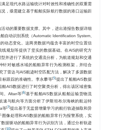
以满足现代水路运输统计对时效性和准确性的双重需
情况，亟需建立基于船舶实际航行数据的港口运输距
输活动的重要数据支撑。其中，进出港报告数据详细
（Automatic Identification System,
迹的动态变化。这两类数据均蕴含丰富的时空位置信
线规划等提供了坚实的数据基础。在AIS的研究方
模型并进行了系统的交通流分析，为航道规划和交通
种针对敏感水域的船舶异常行为检测框架，并结合
究了雷达与AIS航迹时空匹配方法，解决了多源数据
5
[
]
目标跟踪的准确性。李永攀等
提出了船舶AIS数据
舶AIS数据进行了时空聚类分析，得出该区域密集
6
[
]
Altan等
基于船舶AIS数据从船舶运输货物流
航速与航向等方面分析了伊斯坦布尔海峡的航运特
7
[
]
a等
提出基于无监督增量学习的航行轨迹抽取和异
于图像处理和AIS数据的船舶异常行为报警系统，实
了数据驱动的船舶异常行为识别方法，通过分析轨迹
10
[
]