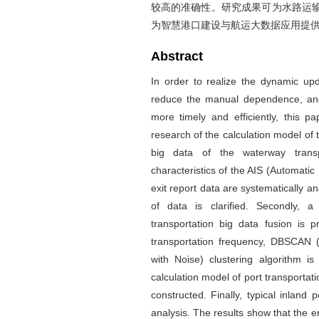
较高的准确性。研究成果可为水路运
为智慧港口建设与航运大数据应用提
Abstract
In order to realize the dynamic upd
reduce the manual dependence, and 
more timely and efficiently, this p
research of the calculation model of 
big data of the waterway transpo
characteristics of the AIS (Automatic
exit report data are systematically a
of data is clarified. Secondly, 
transportation big data fusion is 
transportation frequency, DBSCAN (D
with Noise) clustering algorithm i
calculation model of port transportat
constructed. Finally, typical inland 
analysis. The results show that the e