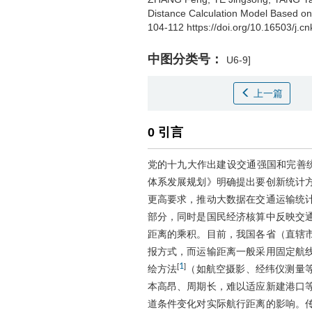
Distance Calculation Model Based on
104-112 https://doi.org/10.16503/j.c
中图分类号：
U6-9]
上一篇
0 引言
党的十九大作出建设交通强国和完善统
体系发展规划》明确提出要创新统计
更高要求，推动大数据在交通运输统
部分，同时是国民经济核算中反映交
距离的乘积。目前，我国各省（直辖
报方式，而运输距离一般采用固定航
1
[
]
绘方法
（如航空摄影、经纬仪测量
本高昂、周期长，难以适应新建港口
道条件变化对实际航行距离的影响。