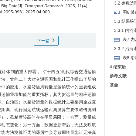
3.2 参数选
 Big Data[J].
Transport Research
. 2025, 11(4):
nki.2095-9931.2025.04.009
图6 
3.3 结果验
3.3.1 
表7 
下一篇
3.3.2 
表8 
4 结束语
计体制的重大部署，《“十四五”现代综合交通运输
参考文献
方法，党的二十大对交通强国和统计工作提出了新的
基金
计中的应用。水路货运周转量是运输统计的重要组成
通运输业增加值的重要指标，其为货运量与相应运输
市、自治区）水路货运量的数据统计主要采用企业直
线距离。现行固定航线运输距离测算主要依赖传统测
等），虽精度较高但存在明显局限：一方面，测量成
等动态变化；另一方面，数据更新滞后，无法反映航
传统方法测算距离的滞后性会导致周转量统计无法真