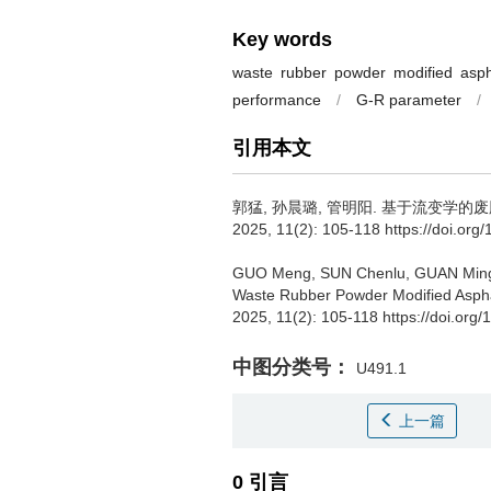
Key words
waste rubber powder modified asph
performance
/
G-R parameter
/
引用本文
郭猛
,
孙晨璐
,
管明阳
.
基于流变学的废
2025, 11(2): 105-118 https://doi.org
GUO Meng
,
SUN Chenlu
,
GUAN Min
Waste Rubber Powder Modified Aspha
2025, 11(2): 105-118 https://doi.org
中图分类号：
U491.1
上一篇
0 引言