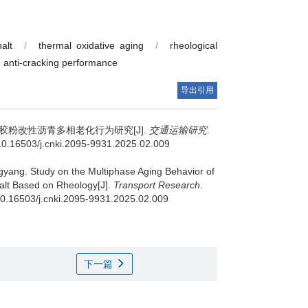
参考文献
基金
alt
/
thermal oxidative aging
/
rheological
anti-cracking performance
导出引用
胶粉改性沥青多相老化行为研究[J].
交通运输研究
.
/10.16503/j.cnki.2095-9931.2025.02.009
gyang
.
Study on the Multiphase Aging Behavior of
lt Based on Rheology[J].
Transport Research
.
/10.16503/j.cnki.2095-9931.2025.02.009
下一篇