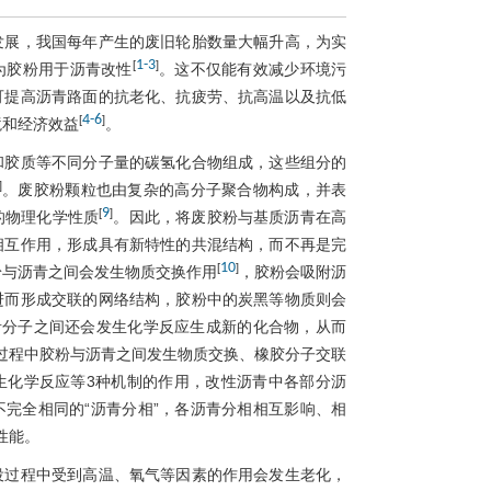
发展，我国每年产生的废旧轮胎数量大幅升高，为实
1
-
3
[
]
为胶粉用于沥青改性
。这不仅能有效减少环境污
可提高沥青路面的抗老化、抗疲劳、抗高温以及抗低
4
-
6
[
]
境和经济效益
。
和胶质等不同分子量的碳氢化合物组成，这些组分的
]
。废胶粉颗粒也由复杂的高分子聚合物构成，并表
9
[
]
的物理化学性质
。因此，将废胶粉与基质沥青在高
相互作用，形成具有新特性的共混结构，而不再是完
10
[
]
粉与沥青之间会发生物质交换作用
，胶粉会吸附沥
进而形成交联的网络结构，胶粉中的炭黑等物质则会
青分子之间还会发生化学反应生成新的化合物，从而
过程中胶粉与沥青之间发生物质交换、橡胶分子交联
生化学反应等3种机制的作用，改性沥青中各部分沥
完全相同的“沥青分相”，各沥青分相相互影响、相
性能。
役过程中受到高温、氧气等因素的作用会发生老化，