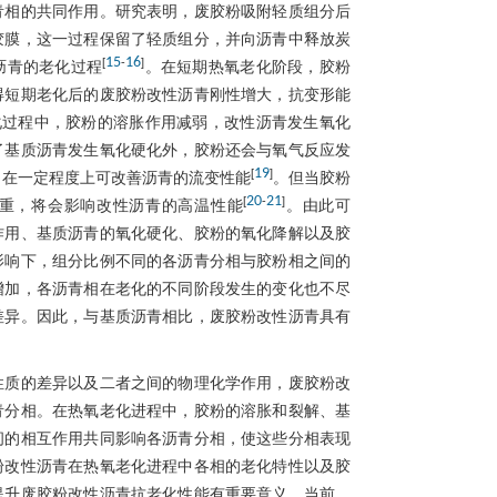
青相的共同作用。研究表明，废胶粉吸附轻质组分后
胶膜，这一过程保留了轻质组分，并向沥青中释放炭
15
16
[
-
]
沥青的老化过程
。在短期热氧老化阶段，胶粉
得短期老化后的废胶粉改性沥青刚性增大，抗变形能
化过程中，胶粉的溶胀作用减弱，改性沥青发生氧化
了基质沥青发生氧化硬化外，胶粉还会与氧气反应发
19
[
]
，在一定程度上可改善沥青的流变性能
。但当胶粉
20
21
[
-
]
重，将会影响改性沥青的高温性能
。由此可
作用、基质沥青的氧化硬化、胶粉的氧化降解以及胶
影响下，组分比例不同的各沥青分相与胶粉相之间的
增加，各沥青相在老化的不同阶段发生的变化也不尽
差异。因此，与基质沥青相比，废胶粉改性沥青具有
性质的差异以及二者之间的物理化学作用，废胶粉改
青分相。在热氧老化进程中，胶粉的溶胀和裂解、基
间的相互作用共同影响各沥青分相，使这些分相表现
粉改性沥青在热氧老化进程中各相的老化特性以及胶
提升废胶粉改性沥青抗老化性能有重要意义。当前，