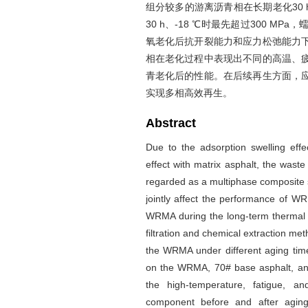
组分较多的游离沥青相在长期老化30
30 h、-18 ℃时最先超过300 MPa
氧老化后抗开裂能力和应力松弛能力
相在老化过程中表现出不同的高温、
青老化后的性能。在后续再生方面，
实现多相高效再生。
Abstract
Due to the adsorption swelling eff
effect with matrix asphalt, the was
regarded as a multiphase composite 
jointly affect the performance of W
WRMA during the long-term thermal 
filtration and chemical extraction m
the WRMA under different aging tim
on the WRMA, 70# base asphalt, an
the high-temperature, fatigue, a
component before and after aging