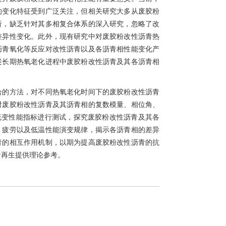
的变化特征受到广泛关注，但相关研究大多从废胶粉
析，缺乏针对其多相复合体系的深入研究，忽略了改
差异性变化。此外，现有研究中对废胶粉改性沥青热
沥青氧化等反应对改性沥青以及各沥青相性能变化产
述长期热氧老化进程中废胶粉改性沥青及其各沥青相
合的方法，对不同热氧老化时间下的废胶粉改性沥青
对废胶粉改性沥青及其沥青相的复数模量、相位角、
流变性能指标进行测试，探究废胶粉改性沥青及其各
、疲劳以及低温性能演变规律，揭示各沥青相的差异
青的相互作用机制，以期为提高废胶粉改性沥青的抗
青再生提供理论参考。