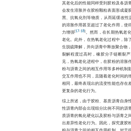
其老化后的性能同样受到胶粉及各沥
会发生溶胀并在胶粉颗粒表面形成凝
黑、抗氧化剂等物质，从而延缓改性
的溶胀作用甚至超过了老化作用，使
17
18
[
-
]
力增强
。然而，在长期热氧老
老化。此外，在热氧老化过程中，除
生脱硫降解，并向沥青中释放聚合物
裂解程度过高时，橡胶分子链断裂严
见，热氧老化进程中，在胶粉的溶胀
粉与沥青之间的相互作用等多种机制
交互作用也不同，且随着老化时间的
相同，最终表现出的流变性能也存在
更复杂的老化行为。
综上所述，由于胶粉、基质沥青自身
性沥青内部会出现组分比例不同的沥
质沥青的氧化硬化以及胶粉与沥青之
出差异性老化行为。因此，探究废胶
粉与沥青之间的相互作用机制，对于