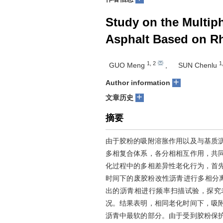
Study on the Multip
Asphalt Based on R
1
,
2
1
GUO Meng
,
SUN Chenlu
+
Author information
+
文章历史
摘要
由于胶粉的吸附溶胀作用以及与基质
多相复合体系，各分相相互作用，共
化过程中的多相差异性老化行为，首
时间下的废胶粉改性沥青进行多相分离
出的沥青相进行频率扫描试验，探究
况。结果表明，相同老化时间下，吸
沥青中最软的部分。由于受到胶粉保