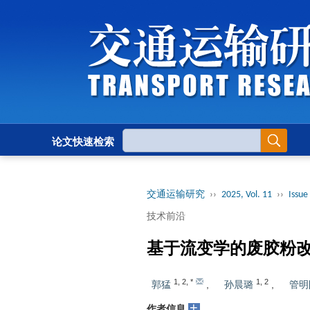
论文快速检索
交通运输研究
››
2025, Vol. 11
››
Issue 
技术前沿
基于流变学的废胶粉
1
,
2
,
*
1
,
2
郭猛
,
孙晨璐
,
管明
+
作者信息