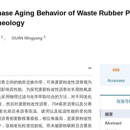
hase Aging Behavior of Waste Rubber 
heology
,
2
3
,
GUAN Mingyang
696
Accesses
沥青之间的物质交换作用，可将废胶粉改性沥青视为
同影响其性能。为探究废胶粉改性沥青在长期热氧老
先采用物理过滤与化学萃取结合的方法，对不同老化
段落导
，然后对废胶粉改性沥青、70#基质沥青以及分离
老化前后各沥青高温、疲劳以及低温性能的变化情
摘要
附沥青相复数模量最低，相位角最高，是废胶粉改性
Abstract
护，该相老化程度也较低。而未被胶粉吸附且含重质