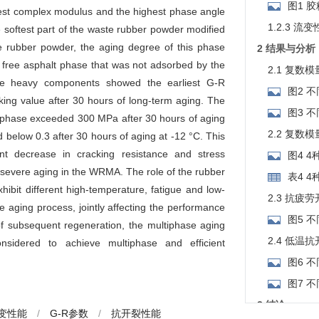
图1 
est complex modulus and the highest phase angle
1.2.3 
e softest part of the waste rubber powder modified
he rubber powder, the aging degree of this phase
2 结果与分析
e free asphalt phase that was not adsorbed by the
2.1 复数
e heavy components showed the earliest G-R
图2 
cking value after 30 hours of long-term aging. The
曲线
图3 
lt phase exceeded 300 MPa after 30 hours of aging
线
2.2 复
 below 0.3 after 30 hours of aging at -12 °C. This
ant decrease in cracking resistance and stress
图4 
t severe aging in the WRMA. The role of the rubber
的变化趋势
表4 
bit different high-temperature, fatigue and low-
围
2.3 抗疲
e aging process, jointly affecting the performance
图5 
f subsequent regeneration, the multiphase aging
2.4 低温
idered to achieve multiphase and efficient
图6 
图7 
3 结论
变性能
/
G-R参数
/
抗开裂性能