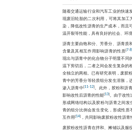
随着交通运输行业和汽车工业的快速
现废旧轮胎的二次利用，可将其加工
染，降低改性沥青的生产成本，而且
温开裂等性能，具有良好的社会、环
沥青主要由饱和分、芳香分、沥青质
7
8
[
-
含量及其相互作用影响沥青的性质
现出与沥青中的化合物分子明显不同
温下剪切后，二者之间会发生复杂的
全独立的两相。已有研究表明，废胶
青中的芳香分等轻质组分发生溶胀，
11
12
[
-
]
渗入沥青中
。此外，胶粉和沥
13
[
]
影响改性后沥青的性能
。由于改性
形成网络结构以及胶粉与沥青之间发
青的组分比例会发生变化，形成性质不
14
[
]
互作用
，共同影响废胶粉改性沥青
废胶粉改性沥青在拌和、摊铺以及服