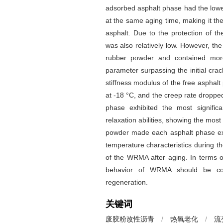
adsorbed asphalt phase had the low
at the same aging time, making it th
asphalt. Due to the protection of t
was also relatively low. However, th
rubber powder and contained mor
parameter surpassing the initial cra
stiffness modulus of the free aspha
at -18 °C, and the creep rate dropped
phase exhibited the most signific
relaxation abilities, showing the mos
powder made each asphalt phase exhi
temperature characteristics during th
of the WRMA after aging. In terms o
behavior of WRMA should be cons
regeneration.
关键词
废胶粉改性沥青
/
热氧老化
/
流