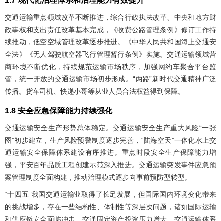
1.7 现代化治理体系和治理能力有效提升
交通运输重点领域改革不断推进，综合行政执法改革、中央和地方财
政事权和支出责任改革基本完成，《收费公路管理条例》修订工作持
续推动，低空空域管理改革逐步推进。《中华人民共和国海上交通安
全法》《无人驾驶航空器飞行管理暂行条例》实施。交通运输领域营
商环境不断优化，持续规范运输市场秩序，加强网约车聚合平台监
管，统一开放的交通运输市场初步形成。“两路”新时代交通精神广泛
传播。货车司机、快递小哥等从业人员合法权益得到保障。
1.8 安全应急保障能力持续强化
交通运输安全生产形势总体稳定。交通运输安全生产重大风险“一张
图”初步建立，生产风险预警制度逐步完善，“陆海空天”一体化水上交
通运输安全保障体系建设有序推进。重点时段安全生产保障能力增
强，平安百年品质工程创建示范深入推进。交通运输突发事件应急预
案管理制度全面构建，推动治理模式逐步向事前预防型转型。
“十四五”我国交通运输业取得了长足发展，但国际国内环境变化带来
的挑战增多，存在一些结构性、体制性等深层次问题，诸如国际运输
和供应链安全面临冲击，交通固定资产投资压力增大，交通运输体系