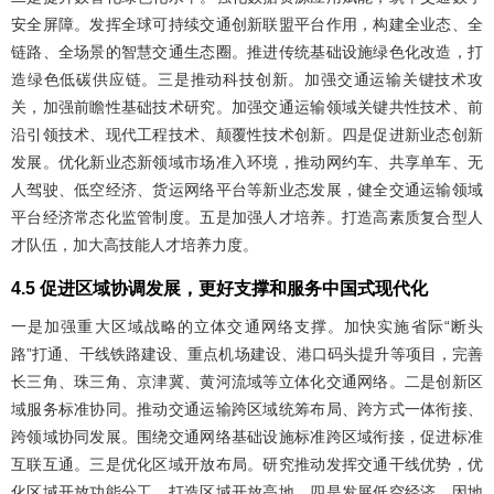
安全屏障。发挥全球可持续交通创新联盟平台作用，构建全业态、全
链路、全场景的智慧交通生态圈。推进传统基础设施绿色化改造，打
造绿色低碳供应链。三是推动科技创新。加强交通运输关键技术攻
关，加强前瞻性基础技术研究。加强交通运输领域关键共性技术、前
沿引领技术、现代工程技术、颠覆性技术创新。四是促进新业态创新
发展。优化新业态新领域市场准入环境，推动网约车、共享单车、无
人驾驶、低空经济、货运网络平台等新业态发展，健全交通运输领域
平台经济常态化监管制度。五是加强人才培养。打造高素质复合型人
才队伍，加大高技能人才培养力度。
4.5 促进区域协调发展，更好支撑和服务中国式现代化
一是加强重大区域战略的立体交通网络支撑。加快实施省际“断头
路”打通、干线铁路建设、重点机场建设、港口码头提升等项目，完善
长三角、珠三角、京津冀、黄河流域等立体化交通网络。二是创新区
域服务标准协同。推动交通运输跨区域统筹布局、跨方式一体衔接、
跨领域协同发展。围绕交通网络基础设施标准跨区域衔接，促进标准
互联互通。三是优化区域开放布局。研究推动发挥交通干线优势，优
化区域开放功能分工，打造区域开放高地。四是发展低空经济。因地