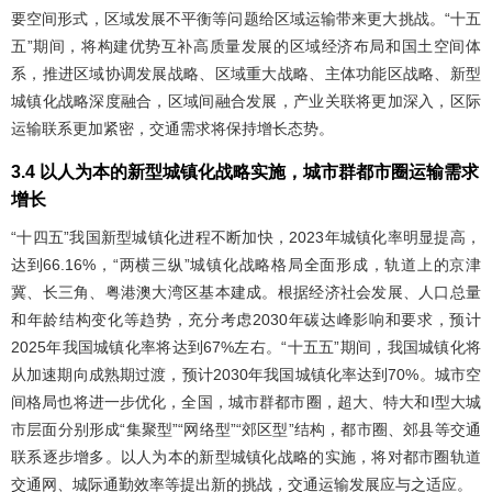
要空间形式，区域发展不平衡等问题给区域运输带来更大挑战。“十五
五”期间，将构建优势互补高质量发展的区域经济布局和国土空间体
系，推进区域协调发展战略、区域重大战略、主体功能区战略、新型
城镇化战略深度融合，区域间融合发展，产业关联将更加深入，区际
运输联系更加紧密，交通需求将保持增长态势。
3.4 以人为本的新型城镇化战略实施，城市群都市圈运输需求
增长
“十四五”我国新型城镇化进程不断加快，2023年城镇化率明显提高，
达到66.16%，“两横三纵”城镇化战略格局全面形成，轨道上的京津
冀、长三角、粤港澳大湾区基本建成。根据经济社会发展、人口总量
和年龄结构变化等趋势，充分考虑2030年碳达峰影响和要求，预计
2025年我国城镇化率将达到67%左右。“十五五”期间，我国城镇化将
从加速期向成熟期过渡，预计2030年我国城镇化率达到70%。城市空
间格局也将进一步优化，全国，城市群都市圈，超大、特大和Ⅰ型大城
市层面分别形成“集聚型”“网络型”“郊区型”结构，都市圈、郊县等交通
联系逐步增多。以人为本的新型城镇化战略的实施，将对都市圈轨道
交通网、城际通勤效率等提出新的挑战，交通运输发展应与之适应。