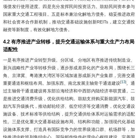
项债发行使用进度。四是充分发挥民间投资活力。鼓励民间资本参与
国家重大交通工程项目。五是标本兼治化解地方债务。稳妥推进政府
和社会资本合作新机制，推动交通基础设施创新REITs，建立交通投
融资等新制度，有效化解地方债务。
4.2 有序推进产业转移，提升交通运输体系与重大生产力布局
适配性
一是有序推进产业转型升级。分区域、分地区有序推进传统制造业、
新兴战略性产业等转移升级，逐步形成差异化的产业布局，围绕长三
角、京津冀、粤港澳大湾区等区域加速形成新兴产业集群，完善交通
13
[
]
重要通道和枢纽布局。加强东西、南北发展主轴骨干通道建设
。通
过主轴骨干通道建设将东部沿海经济和中西部内陆经济串联贯通。二
是推进交通消费升级，优化供给结构。鼓励支持购买新能源汽车、鼓
励汽车升级换代，推动邮轮经济、低空经济等交通消费，优化交通设
施设备、技术标准等供给结构，提升交通供给体系对运输需求的适配
性。三是优化重大交通基础设施布局、结构和功能，加强现代化基础
设施体系支撑。打造具有国际竞争力的世界级港口群、机场群等，加
快推进中欧班列集结中心、国际邮件快件处理中心枢纽建设，完善国