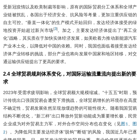
受新冠疫情以及欧美制裁等影响，原有的国际贸易分工体系和全球产
业链被扰乱，各国出于经济安全、抗风险等考量，更加注重供应链的
自主可控。“垂直一体化”的生产模式开始回归，发达经济体接受的绿
3
[
]
地投资开始超过新兴市场
。加之，主要发达经济体提出了“再工业
化”战略，其实质在于加快实体经济发展，如美欧着力推动新能源汽车
产业本土化，以降低对中国的依赖。同时，我国也面临着接受发达经
济体产业转移的挑战，部分产业也将向发展中国家和地区转移，对交
通运输供应链提出了更高的要求。
2.4 全球贸易规则体系变化，对国际运输流量流向提出新的要
求
2023年受需求疲弱影响，全球贸易额大规模缩减。“十五五”时期，预
计传统出口强国贸易会遭受下滑挑战，全球贸易增长的环境存在高度
不确定性，贸易发展依然呈现放缓趋势的可能性很大。随着我国贸易
结构不断优化，“新三样”出口释放外贸新动能成为重要增长极，民营
企业成为对外贸易主力军，对外合作空间分布也在变化（见
、
图1
图
）。为降低同主要发达经济体“脱钩”“断链”的风险，我国近几年已逐
2
步降低同美、日、韩等发达国家的贸易比重，产业价值链逐渐向东