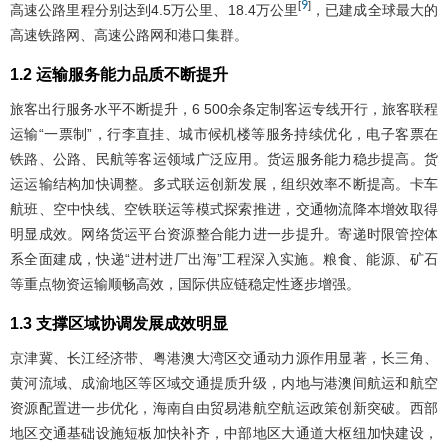
9
[
]
高速公路里程分别达到4.5万公里、18.4万公里
，已建成全球最大的
高速铁路网、高速公路网和港口集群。
1.2 运输服务能力品质不断提升
旅客出行服务水平不断提升，6 500余条定制客运专线开行，旅客联程
运输“一票制”，行李直挂、城市候机楼等服务持续优化，电子客票在
铁路、公路、民航等客运领域广泛应用。货运服务能力稳步提高。货
运运输结构加快调整。多式联运创新发展，组织效率不断提高。卡车
航班、空中快线、空铁联运等模式探索推进，交通物流降本增效取得
明显成效。网络货运平台资源整合能力进一步提升。寄递时限管控体
系全面建成，快递“进村进厂出海”工程深入实施。粮食、能源、矿石
等重点物资运输顺畅高效，国际供应链稳定性逐步增强。
1.3 支撑区域协调发展成效明显
京津冀、长江经济带、粤港澳大湾区交通动力源作用显著，长三角、
黄河流域、成渝地区等区域交通提质升级，内地与港澳间航运和航空
资源配置进一步优化，海南自由贸易港航空航运政策创新突破。西部
地区交通基础设施短板加快补齐，中部地区大通道大枢纽加快建设，