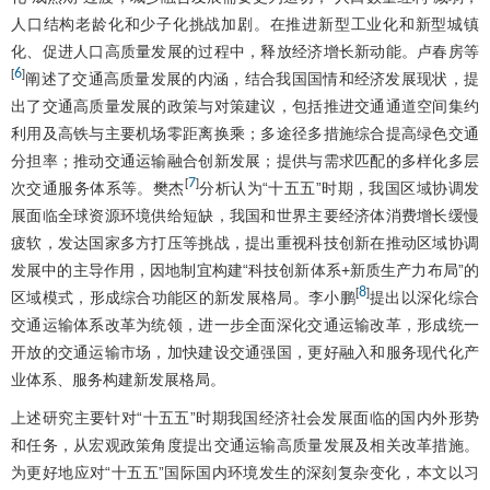
人口结构老龄化和少子化挑战加剧。在推进新型工业化和新型城镇
化、促进人口高质量发展的过程中，释放经济增长新动能。卢春房等
6
[
]
阐述了交通高质量发展的内涵，结合我国国情和经济发展现状，提
出了交通高质量发展的政策与对策建议，包括推进交通通道空间集约
利用及高铁与主要机场零距离换乘；多途径多措施综合提高绿色交通
分担率；推动交通运输融合创新发展；提供与需求匹配的多样化多层
7
[
]
次交通服务体系等。樊杰
分析认为“十五五”时期，我国区域协调发
展面临全球资源环境供给短缺，我国和世界主要经济体消费增长缓慢
疲软，发达国家多方打压等挑战，提出重视科技创新在推动区域协调
发展中的主导作用，因地制宜构建“科技创新体系+新质生产力布局”的
8
[
]
区域模式，形成综合功能区的新发展格局。李小鹏
提出以深化综合
交通运输体系改革为统领，进一步全面深化交通运输改革，形成统一
开放的交通运输市场，加快建设交通强国，更好融入和服务现代化产
业体系、服务构建新发展格局。
上述研究主要针对“十五五”时期我国经济社会发展面临的国内外形势
和任务，从宏观政策角度提出交通运输高质量发展及相关改革措施。
为更好地应对“十五五”国际国内环境发生的深刻复杂变化，本文以习