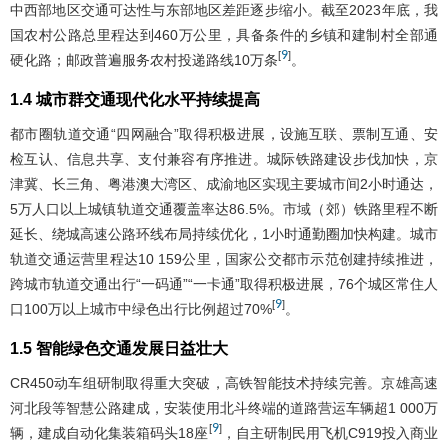
中西部地区交通可达性与东部地区差距逐步缩小。截至2023年底，我
国农村公路总里程达到460万公里，具备条件的乡镇和建制村全部通
9
[
]
硬化路；邮政普遍服务农村投递路线10万条
。
1.4 城市群交通现代化水平持续提高
都市圈轨道交通“四网融合”取得积极进展，设施互联、票制互通、安
检互认、信息共享、支付兼容有序推进。城际铁路建设步伐加快，京
津冀、长三角、粤港澳大湾区、成渝地区实现主要城市间2小时通达，
5万人口以上城镇轨道交通覆盖率达86.5%。市域（郊）铁路里程不断
延长、绕城高速公路环线布局持续优化，1小时通勤圈加快构建。城市
轨道交通运营里程达10 159公里，国家公交都市示范创建持续推进，
跨城市轨道交通出行“一码通”“一卡通”取得积极进展，76个城区常住人
9
[
]
口100万以上城市中绿色出行比例超过70%
。
1.5 智能绿色交通发展日益壮大
CR450动车组研制取得重大突破，高铁智能技术持续完善。京雄高速
河北段等智慧公路建成，安装使用北斗终端的道路营运车辆超1 000万
9
[
]
辆，建成自动化集装箱码头18座
，自主研制民用飞机C919投入商业