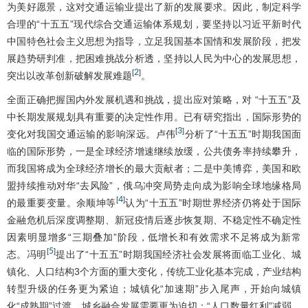
为美好愿景，这对交通运输业提出了新的发展要求。因此，制定科学
合理的“十五五”现代综合交通运输体系规划，要坚持以习近平新时代
中国特色社会主义思想为指导，立足我国基本国情和发展阶段，把发
展趋势研判准，把困难挑战分析透，坚持以人民为中心的发展思想，
2
[
]
突出以改革创新破解发展难题
。
全面正确把握国内外发展机遇和挑战，提出应对策略，对 “十五五”及
中长期发展规划具有重要的决定性作用。已有研究指出，国际形势的
3
[
]
变化对我国交通运输的影响深远。卢伟
分析了“十五五”时期我国面
临的国际形势，一是全球经济增速继续放缓，公共债务率持续攀升，
而我国将成为全球经济增长的最大贡献者；二是中美博弈，美国和欧
盟持续推动对华“去风险”，俄乌冲突局势走向成为影响全球地缘格局
4
[
]
的最重要变量。余顺坤等
认为“十五五”时期世界经济仍将处于国际
金融危机后深度调整期、新冠疫情后逐步恢复期、不稳定性不确定性
因素明显增多“三期叠加”阶段，低增长和有效需求不足将成为新常
5
[
]
态。冯明
提出了“十五五”时期我国经济社会发展将面临工业化、城
镇化、人口结构3个方面的重大变化，传统工业化基本完成，产业结构
转型升级的任务更为紧迫；城镇化“加速期”步入尾声，开始向城镇
化“成熟期”过渡，城乡融合发展需要更为迫切；“人口数量红利”减弱，