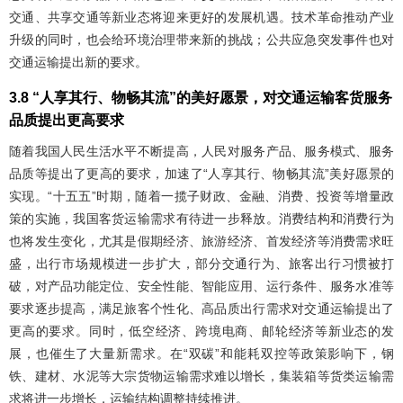
交通、共享交通等新业态将迎来更好的发展机遇。技术革命推动产业
升级的同时，也会给环境治理带来新的挑战；公共应急突发事件也对
交通运输提出新的要求。
3.8 “人享其行、物畅其流”的美好愿景，对交通运输客货服务
品质提出更高要求
随着我国人民生活水平不断提高，人民对服务产品、服务模式、服务
品质等提出了更高的要求，加速了“人享其行、物畅其流”美好愿景的
实现。“十五五”时期，随着一揽子财政、金融、消费、投资等增量政
策的实施，我国客货运输需求有待进一步释放。消费结构和消费行为
也将发生变化，尤其是假期经济、旅游经济、首发经济等消费需求旺
盛，出行市场规模进一步扩大，部分交通行为、旅客出行习惯被打
破，对产品功能定位、安全性能、智能应用、运行条件、服务水准等
要求逐步提高，满足旅客个性化、高品质出行需求对交通运输提出了
更高的要求。同时，低空经济、跨境电商、邮轮经济等新业态的发
展，也催生了大量新需求。在“双碳”和能耗双控等政策影响下，钢
铁、建材、水泥等大宗货物运输需求难以增长，集装箱等货类运输需
求将进一步增长，运输结构调整持续推进。