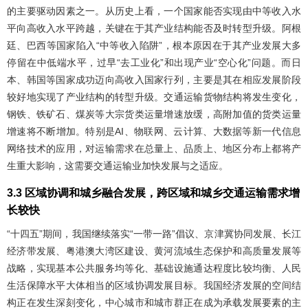
的主要驱动因素之一。从历史上看，一个国家能否实现由中等收入水
平向高收入水平跨越，关键在于其产业结构能否及时转型升级。阿根
廷、巴西等国家陷入“中等收入陷阱”，根本原因在于其产业发展大多
停留在中低端水平，过早“去工业化”和出现产业“空心化”问题。而日
本、韩国等国家成功迈向高收入国家行列，主要是其在相应发展阶段
较好地实现了产业结构的转型升级。交通运输货物结构将发生变化，
钢铁、铁矿石、煤炭等大宗货类运量增速放缓，高附加值的货类运量
增速将不断增加。特别是AI、物联网、云计算、大数据等新一代信息
网络技术的应用，对运输需求在总量上、品质上、地区分布上都将产
生重大影响，这需要交通运输业加快发展与之适应。
3.3 区域协调和城乡融合发展，跨区域和城乡交通运输需求增
长较快
“十四五”期间，我国继续落实“一带一路”倡议、京津冀协同发展、长江
经济带发展、粤港澳大湾区建设、黄河流域生态保护和高质量发展等
战略，实现基本公共服务均等化、基础设施通达程度比较均衡、人民
生活保障水平大体相当的区域协调发展目标。我国经济发展的空间结
构正在发生深刻变化，中心城市和城市群正在成为承载发展要素的主