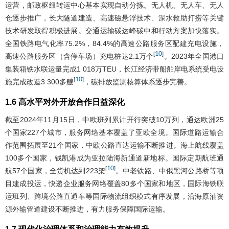
运营，邮政枢纽转运中心基本实现自动分拣。无人机、无人车、无人
仓逐步推广，长大隧道建造、高速磁悬浮技术、深水救助打捞等关键
技术研发取得积极进展。交通运输碳达峰碳中和行动方案加快落实。
全国铁路电气化率75.2%，84.4%的高速公路服务区配建充电设施，
10
[
]
高速公路服务区（含停车场）充电桩达2.1万个
。2023年全国港口
集装箱铁水联运量完成1 018万TEU，长江经济带船舶岸电系统受电设
10
[
]
施完成改造3 300多艘
，碳排放监测核算体系逐步完善。
1.6 高水平对外开放合作日益深化
截至2024年11月15日，中欧班列累计开行突破10万列，通达欧洲25
个国家227个城市，服务网络基本覆盖了亚欧全境。国际道路运输合
作范围拓展至21个国家，中欧公路直达运输不断推进。海上航线覆盖
100多个国家，钱凯港成为亚拉陆海新通道新地标。国际定期航班通
10
[
]
航57个国家，全货机达到223架
。中老铁路、中俄黑河公路桥等项
目建成投运，快递企业服务网络覆盖80多个国家和地区，国际海铁联
运班列、跨境公路直通车等国际物流组织模式有序发展，沿海原油资
源外输管道建设不断推进，有力服务保障国际运输。