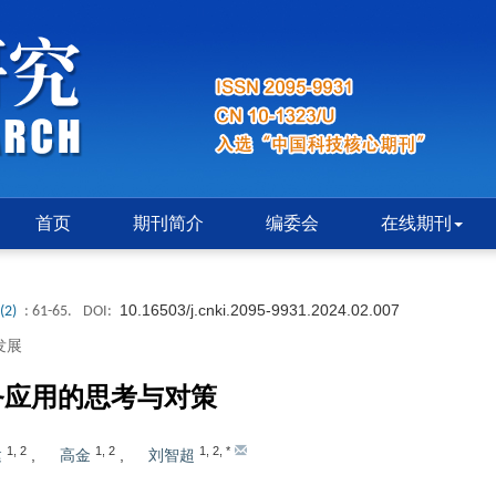
首页
期刊简介
编委会
在线期刊
10.16503/j.cnki.2095-9931.2024.02.007
(2)
: 61-65.
DOI:
发展
务应用的思考与对策
1
,
2
1
,
2
1
,
2
,
*
建
,
高金
,
刘智超