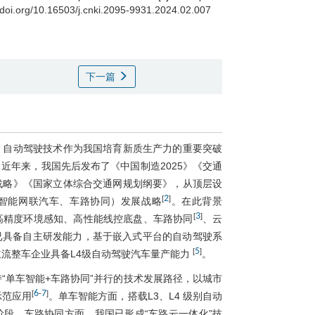
//doi.org/10.16503/j.cnki.2095-9931.2024.02.007
下一篇
，自动驾驶技术作为我国培育新质生产力的重要突破
。近年来，我国先后发布了《中国制造2025》《交通
战略》《国家立体综合交通网规划纲要》，从顶层设
2
[
]
智能网联汽车、车路协同）发展战略
。在此背景
3
[
]
高精度环境感知、高性能线控底盘、车路协同
、云
已具备自主研发能力，基于嵌入式平台的自动驾驶系
5
[
]
流整车企业具备L4级自动驾驶汽车量产能力
。
“单车智能+车路协同”并行的技术发展路径，以城市
6
7
[
-
]
示范应用
。单车智能方面，搭载L3、L4 级别自动
段。车路协同方面，我国已形成“车路云一体化”技