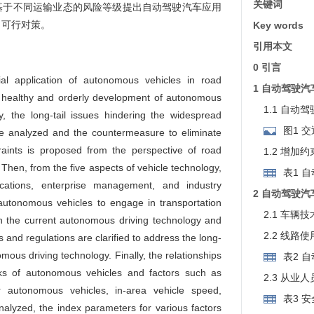
关键词
基于不同运输业态的风险等级提出自动驾驶汽车应用
出可行对策。
Key words
引用本文
0 引言
al application of autonomous vehicles in road
1 自动驾驶
e healthy and orderly development of autonomous
1.1 自动
tly, the long-tail issues hindering the widespread
图1 
e analyzed and the countermeasure to eliminate
raints is proposed from the perspective of road
1.2 增加
Then, from the five aspects of vehicle technology,
表1 
lifications, enterprise management, and industry
2 自动驾驶
g autonomous vehicles to engage in transportation
2.1 车辆
tch the current autonomous driving technology and
2.2 线路
 and regulations are clarified to address the long-
nomous driving technology. Finally, the relationships
表2 
sks of autonomous vehicles and factors such as
2.3 从业
r autonomous vehicles, in-area vehicle speed,
表3 
alyzed, the index parameters for various factors