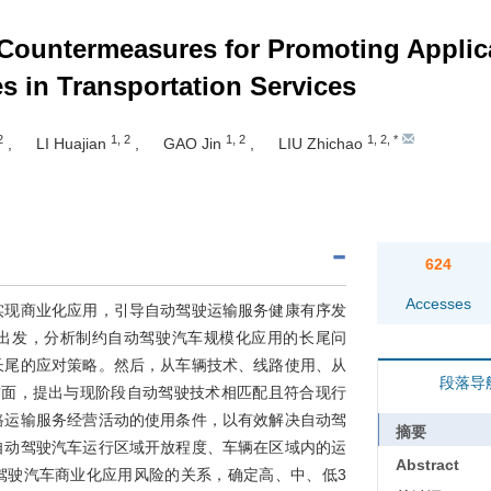
Countermeasures for Promoting Applica
 in Transportation Services
2
1
,
2
1
,
2
1
,
2
,
*
,
LI Huajian
,
GAO Jin
,
LIU Zhichao
624
Accesses
实现商业化应用，引导自动驾驶运输服务健康有序发
出发，分析制约自动驾驶汽车规模化应用的长尾问
长尾的应对策略。然后，从车辆技术、线路使用、从
段落导
方面，提出与现阶段自动驾驶技术相匹配且符合现行
路运输服务经营活动的使用条件，以有效解决自动驾
摘要
自动驾驶汽车运行区域开放程度、车辆在区域内的运
Abstract
驾驶汽车商业化应用风险的关系，确定高、中、低3