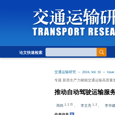
论文快速检索
交通运输研究
››
2024, Vol. 10
››
Issue 
专题 新质生产力赋能交通运输高质量
推动自动驾驶运输服
1
,
2
1
,
2
周炜
,
李文亮
,
李华
+
作者信息