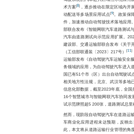
8
[
]
术方案
，逐步推动在限定区域内开
9
[
]
动配送等多场景应用试点
。政策保
件，加速推动自动驾驶技术落地应用。
部联合发布《智能网联汽车道路测试
汽车由道路测试向示范应用扩展。20
建设部、交通运输部联合发布《关于
11
[
]
（工信部联通装〔2023〕217号）
运输部发布《自动驾驶汽车运输安全
务领域的应用，为自动驾驶汽车进入道
国已有51个市（区）出台自动驾驶试
相关地方性法规，北京、武汉等多地
信息化部数据，截至2023年底，全
16个智慧城市与智能网联汽车协同发
试示范牌照超5 200张，道路测试总里程
然而，现阶段自动驾驶汽车在道路运输
车商业化应用进程未达预期，反映出
此，本文将从道路运输行业管理的角