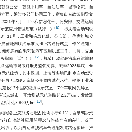
展智能公交、智能乘用车、自动泊车、城市物流、自
障方面，通过多部门协同工作，密集出台政策指导文
2021年7月，工业和信息化部、公安部、交通运输
10
[
]
与示范应用管理规范（试行）》
，标志着自动驾驶
23年11月，工业和信息化部、公安部 、住房和城乡
开展智能网联汽车准入和上路通行试点工作的通知》
，组织实施自动驾驶汽车应用试点工作。同月，交通
12
[
]
服务指南（试行）》
，规范自动驾驶汽车在运输服
路运输市场做好服务监管支撑。截至2023年底，全
点示范政策，其中深圳、上海等多地已制定自动驾驶
已开展无驾驶人车辆公开道路试点示范。根据工业和
国共建设17个国家级测试示范区、7个车联网先导区、
展试点城市，开放测试示范道路超2.2万km，发放测
13
[
]
累计达8 800万km
。
领域各业态服务贡献占比均小于0.1%，自动驾驶汽
2
[
]
当前自动驾驶应用的理念与路径存在偏差
。鉴于
度出发，以为自动驾驶汽车合理配发道路运输证，推