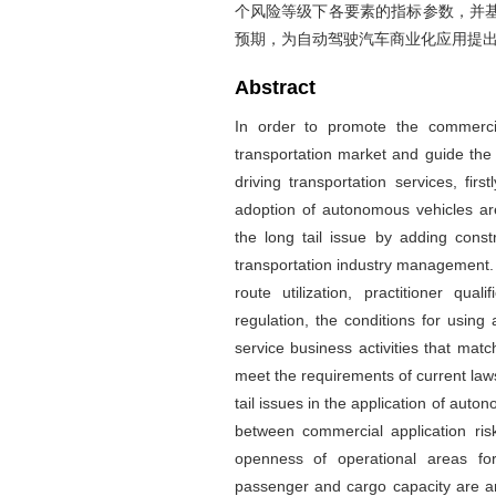
个风险等级下各要素的指标参数，并
预期，为自动驾驶汽车商业化应用提
Abstract
In order to promote the commerci
transportation market and guide th
driving transportation services, firs
adoption of autonomous vehicles ar
the long tail issue by adding const
transportation industry management. 
route utilization, practitioner qua
regulation, the conditions for usin
service business activities that ma
meet the requirements of current laws
tail issues in the application of auto
between commercial application ri
openness of operational areas fo
passenger and cargo capacity are an