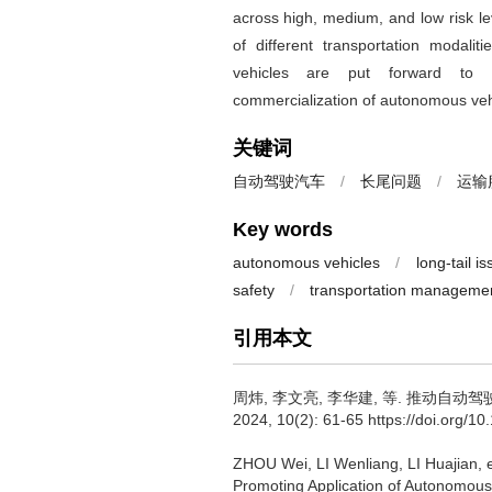
across high, medium, and low risk le
of different transportation modalit
vehicles are put forward to p
commercialization of autonomous veh
关键词
自动驾驶汽车
/
长尾问题
/
运输
Key words
autonomous vehicles
/
long-tail i
safety
/
transportation manageme
引用本文
周炜
,
李文亮
,
李华建
,
等
.
推动自动驾驶
2024, 10(2): 61-65 https://doi.org/1
ZHOU Wei
,
LI Wenliang
,
LI Huajian
,
e
Promoting Application of Autonomous 