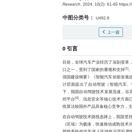
Research
. 2024, 10(2): 61-65 https:
中图分类号：
U492.8
上一篇
0 引言
目前，全球汽车产业经历了深刻变革
1
[
]
口之一，受到了国家的重视和支持
强国建设纲要》《智能汽车创新发展
计层面提出了自动驾驶（智能汽车、
下，我国自动驾驶技术发展迅速，在
4
[
]
控平台
、信息安全等核心技术方面
统算法较国外产品具备核心竞争力，主
在自动驾驶技术路线选择上，我国坚持
（区域）为载体，快速推动成熟技术
驾驶系统的汽车进入区域性示范应用阶