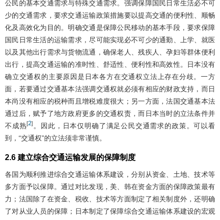
公民的基本交通需求与特殊交通需求。强调保障国民日常生活必不可
少的交通需求，要求交通运输政策措施要以提高交通的便利性、顺畅
化及高效化为目的。明确交通是保障公民移动的基本手段，要求保障
国民日常生活的运输需求，尽可能实现必不可少的通勤、上学、就医
以及其他出行需求与货物流通，确保老人、残疾人、孕妇等群体便利
出行，提高交通运输的准时性、舒适性、便利性和高效性。日本没有
确立交通权的主要原因是日本各方在交通权立法上存在分歧。一方
面，若要通过交通基本法强调交通权就必须有相应的财政支持，而日
本尚没有相应的税种而且增税难度很大；另一方面，法国交通基本法
通过后，赋予了地方政府更多的交通权责，而日本当时的立法条件并
2
[
]
不成熟
。因此，日本仅明确了满足公民交通需求的政策。可以看
到，“交通权”的立法须非常谨慎。
2.6 建立综合交通运输发展的保障制度
各国为顺利推进综合交通运输体系建设，分别从资金、土地、技术等
多方面予以保障。通过对比发现，美、韩在资金方面的保障政策最有
力；法国除了在资金、税收、技术等方面制定了相关制度外，还明确
了对从业人员的保障；日本制定了保障综合交通运输体系建设的宏观