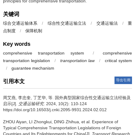
principles for comprehensive transportation.
关键词
综合交通运输体系
/
综合性交通运输立法
/
交通运输法
/
重
点制度
/
保障机制
Key words
comprehensive transportation system
/
comprehensive
transportation legislation
/
transportation law
/
critical system
/
guarantee mechanism
导出引用
引用本文
周艾燕
,
李忠奎
,
丁芝华
,
等
.
国外典型国家综合性交通运输立法经验及
启示[J].
交通运输研究
. 2024, 10(2): 110-124
https://doi.org/10.16503/j.cnki.2095-9931.2024.02.012
ZHOU Aiyan
,
LI Zhongkui
,
DING Zhihua
,
et al
.
Experience of
Typical Comprehensive Transportation Legislations of Foreign
Countries and Its Enlightenments for China[J].
Transport Research
.