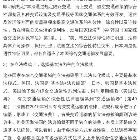
即明确规定“本法通过规定陆路交通、海上交通、航空交通政策的综合
性调整及各种交通设施及交通手段等国家交通体系的有效开发、运营
及管理等方面的所需事项来提高交通体系的有效性、综合性以及连接
④
性，旨在增强公民生活的便利性，发展国家经济
（④ 韩国《国家综
合交通体系效率法》第1条。）。”美、韩立法保障性特征明显，法律
具体并可操作，执行性强，法国立法的综合性特征突出，日本则是促
进性特征明显，都各自适应了本国综合交通运输发展需要。
3）在立法模式上，选择基本法为主的立法模式
这些国家在综合交通领域的立法都采用了非法典化模式，主要是基本
法模式。美国、法国是“基本法+法典编纂”，日本、韩国是基本法模
式。美国除了颁布综合交通运输系列法案，同时定期编纂《美国法
典》，有关交通运输的综合性法律被编纂到“交通运输卷”（第49
卷）；法国在2010年对所有有关交通运输的法律、法规和规章进行了
编纂，形成了《交通法典》，有关交通运输的新立法都被编纂到该法
典中。但美国和法国的法典编纂不同于独立的法典，本质上还是由交
通基本法统领。可以看到，由于各运输方式专业性强，立法调整事项
广泛，各国都是在原有各运输方式法律之上开展综合性交通运输立