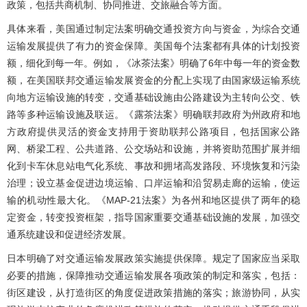
政策，包括共商机制、协同推进、交旅融合等方面。
具体来看，美国通过制定法案明确交通投资方向与资金，为综合交通
运输发展提供了有力的资金保障。美国每个法案都有具体的计划投资
额，细化到每一年。例如，《冰茶法案》明确了6年中每一年的资金数
额，在美国联邦交通运输发展资金的分配上实现了由国家级运输系统
向地方运输设施的转变，交通基础设施由公路建设为主转向公交、铁
路等多种运输设施及联运。《露茶法案》明确联邦政府为州政府和地
方政府提供灵活的资金支持用于资助联邦公路项目，包括国家公路
网、桥梁工程、公共道路、公交场站和设施，并将资助范围扩展并细
化到卡车休息站电气化系统、事故和拥堵高发路段、环境恢复和污染
治理；设立基金促进边境运输、口岸运输和沿贸易走廊的运输，使运
输的机动性最大化。《MAP-21法案》为各州和地区提供了两年的稳
定资金，转变投资框架，指导国家重要交通基础设施的发展，加强交
通系统建设和促进经济发展。
日本明确了对交通运输发展政策实施提供保障。规定了国家应当采取
必要的措施，保障推动交通运输发展各项政策的制定和落实，包括：
街区建设，从打造街区的角度促进政策措施的落实；旅游协同，从实