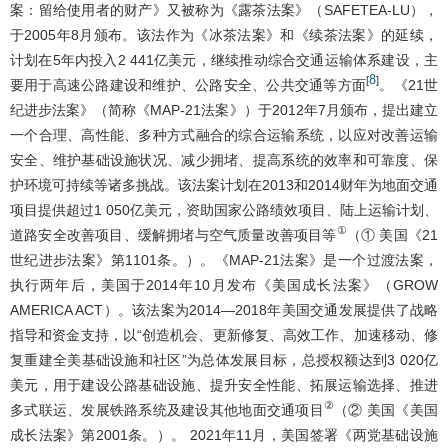
案：留给使用者的财产》又被称为《露茶法案》（SAFETEA-LU），
于2005年8月颁布。该法作为《冰茶法案》和《续茶法案》的延续，
计划在5年内投入2 441亿美元，继续推动综合交通运输体系建设，主
8
[
]
要用于高速公路建设和维护、公路安全、公共交通等方面
。《21世
纪进步法案》（简称《MAP-21法案》）于2012年7月颁布，提出建立
一个合理、高性能、多种方式融合的综合运输系统，以应对改善运输
安全、维护基础设施状况、减少拥堵、提高系统的效率和可靠度、保
护环境可持续等诸多挑战。该法案计划在2013和2014财年为地面交通
项目提供超过1 050亿美元，资助国家公路绩效项目、陆上运输计划、
①
道路安全改善项目、缓解拥堵与空气质量改善项目等
（① 美国《21
世纪进步法案》第1101条。）。《MAP-21法案》是一个过渡法案，
执行两年后，美国于2014年10月发布《美国成长法案》（GROW
AMERICA ACT）。该法案为2014—2018年美国交通发展提供了战略
指导和资金支持，以“创造机会、更新修复、高效工作、加速移动、修
复重建全美基础设施和社区”为总体发展目标，总授权额达到3 020亿
美元，用于建设公路基础设施、提升安全性能、拓展运输选择、推进
②
多式联运、发展铁路系统及建设其他地面交通项目
（② 美国《美国
成长法案》第2001条。）。 2021年11月，美国签署《两党基础设施