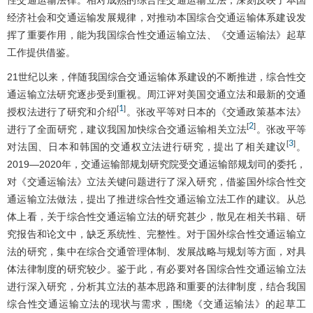
经济社会和交通运输发展规律，对推动本国综合交通运输体系建设发
挥了重要作用，能为我国综合性交通运输立法、《交通运输法》起草
工作提供借鉴。
21世纪以来，伴随我国综合交通运输体系建设的不断推进，综合性交
通运输立法研究逐步受到重视。周江评对美国交通立法和最新的交通
1
[
]
授权法进行了研究和介绍
。张改平等对日本的《交通政策基本法》
2
[
]
进行了全面研究，建议我国加快综合交通运输相关立法
。张改平等
3
[
]
对法国、日本和韩国的交通权立法进行研究，提出了相关建议
。
2019—2020年，交通运输部规划研究院受交通运输部规划司的委托，
对《交通运输法》立法关键问题进行了深入研究，借鉴国外综合性交
通运输立法做法，提出了推进综合性交通运输立法工作的建议。从总
体上看，关于综合性交通运输立法的研究甚少，散见在相关书籍、研
究报告和论文中，缺乏系统性、完整性。对于国外综合性交通运输立
法的研究，集中在综合交通管理体制、发展战略与规划等方面，对具
体法律制度的研究较少。鉴于此，有必要对各国综合性交通运输立法
进行深入研究，分析其立法的基本思路和重要的法律制度，结合我国
综合性交通运输立法的现状与需求，围绕《交通运输法》的起草工