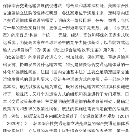
保障综合交通运输发展的促进法、综合法和基本法功能。美国综合性
交通运输立法阶段性特征明显，各法案定位于满足未来一定时期内综
合交通运输体系建设的需要，明确这一阶段目标、任务、举措，包括
每一年的资金支持计划，更像是一部短期或中期规划。如，《冰茶法
案》的宗旨是“构建一个统一、无缝、经济、高效和环保的国家多式联
运系统，为提高国家在全球经济中的竞争力提供基础，以节能方式运
③
输人员和货物
（③ 美国《陆上综合运输效率法案》第2条。）”。
《续茶法案》的宗旨是改进安全、增加就业、保护环境、重建运输基
础设施、协调发展各种运输方式，特别是解决综合交通运输体系的一
体化和连接性问题。法国《国内交通基本法》主要立足确定国家交通
运输发展总的原则和要求，促进各种运输方式的发展，是一部综合性
基本法。该法以旅客运输为重点，既对各种运输方式的组织和实施进
行了一般规范，又对个别运输方式的组织和实施进行了专门规范。日
本《交通政策基本法》主要是明确交通运输的基本政策框架，是确定
政策方向和要求的政策性纲领。该法的实施还需要制定配套的法规政
策，例如，依据该法日本内阁决议通过了《交通政策基本规划（2014
—2020年）》。韩国综合性交通运输立法是典型的综合交通运输体系
建设实体法，立法目的在于着力提升综合交通运输体系效率，第一条