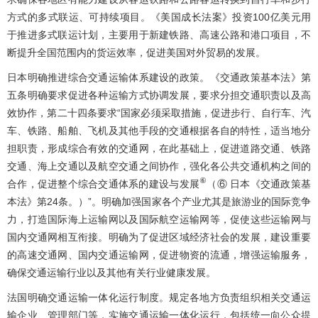
方式的多式联运、可持续项目。《美国成长法案》投资100亿美元用
于推进多式联运计划，主要用于新建铁路、高速公路和港口项目，不
断提升全国范围内的货运效率，促进美国对外贸易的发展。
日本明确推进综合交通运输体系建设的政策。《交通政策基本法》第
五条明确要求促进各种运输方式协调发展，要求分担交通职责以及高
效协作，第二十四条要求“国家必须采取措施，促进步行、自行车、汽
车、铁路、船舶、飞机及其他手段的交通根据各自的特性，适当地分
担职责，形成综合有效的交通网，在此基础上，促进道路交通、铁路
交通、海上交通以及航空交通之间协作，强化各公共交通机构之间的
⑥
合作，促进整个综合交通体系的建设与发展
（⑥ 日本《交通政策基
本法》第24条。）”。明确加强国家各个产业尤其是旅游业的国际竞争
力，打造国际海上运输网以及国际航空运输网等，促使这些运输网与
国内交通网相互衔接。明确为了促进区域经济社会的发展，建设重要
的高速交通网、国内交通运输网，促进物资的流通，增强运输服务，
确保交通运输行业以及其他有关行业健康发展。
法国明确交通运输一体化运行制度。规定各地方负责组织相关交通运
输企业、管理部门等，实施交通运输一体化运行，包括统一向公众提