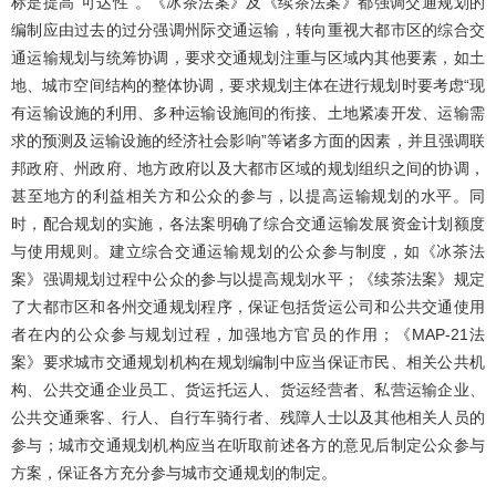
标是提高“可达性”。《冰茶法案》及《续茶法案》都强调交通规划的
编制应由过去的过分强调州际交通运输，转向重视大都市区的综合交
通运输规划与统筹协调，要求交通规划注重与区域内其他要素，如土
地、城市空间结构的整体协调，要求规划主体在进行规划时要考虑“现
有运输设施的利用、多种运输设施间的衔接、土地紧凑开发、运输需
求的预测及运输设施的经济社会影响”等诸多方面的因素，并且强调联
邦政府、州政府、地方政府以及大都市区域的规划组织之间的协调，
甚至地方的利益相关方和公众的参与，以提高运输规划的水平。同
时，配合规划的实施，各法案明确了综合交通运输发展资金计划额度
与使用规则。建立综合交通运输规划的公众参与制度，如《冰茶法
案》强调规划过程中公众的参与以提高规划水平；《续茶法案》规定
了大都市区和各州交通规划程序，保证包括货运公司和公共交通使用
者在内的公众参与规划过程，加强地方官员的作用；《MAP-21法
案》要求城市交通规划机构在规划编制中应当保证市民、相关公共机
构、公共交通企业员工、货运托运人、货运经营者、私营运输企业、
公共交通乘客、行人、自行车骑行者、残障人士以及其他相关人员的
参与；城市交通规划机构应当在听取前述各方的意见后制定公众参与
方案，保证各方充分参与城市交通规划的制定。