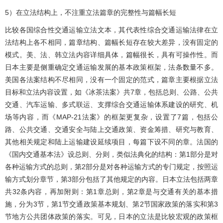
5）在立法结构上，不注重立法篇章的完整性与篇幅长短
比较各国综合性交通运输立法文本，其代表性综合交通运输法律在立
法结构上各不相同，篇章结构、篇幅长短存在较大差异，没有固定的
模式。美、法、韩立法内容详细具体，篇幅很长，具有可操作性。而
日本主要是侧重确定交通运输发展的基本政策框架，法条数量不多。
美国各法案结构不尽相同，没有一个固定的范式，篇章主要根据立法
目标和立法内容设置，如《冰茶法案》共7章，包括总则、公路、公共
交通、汽车运输、多式联运、支撑综合交通运输体系建设的研究、机
场等内容，而《MAP-21法案》的框架更复杂，设置了7篇，包括公
路、公共交通、交通安全与陆上交通政策、资金筹措、研究与教育、
其他相关规定和陆上运输建设延续项目，每篇下设不同的章。法国的
《国内交通基本法》设总则、分则，类似法典化的结构：第1部分是对
各种运输方式的总则，第2部分是对各种运输方式的专门规定，按照运
输方式划分章节，第3部分包括了其他规定的内容。日本立法包括两章
共32条内容，再加附则：第1章总则，第2章是与交通有关的基本措
施，分为3节，第1节交通政策基本规划、第2节国家政策的落实和第3
节地方公共团体政策的落实。可见，日本的立法是比较宏观的政策框