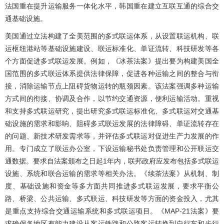
法国重在提升运输服务一体化水平，韩国重在建立互联互通的综合交
通基础设施。
美国通过立法构建了全美范围的多式联运体系，从设置联运机构、联
运枢纽港站等基础设施建设、联运标准化、单证流转、科技研发等各
个方面促进多式联运发展。例如，《冰茶法案》提出要为构建美国全
国范围的多式联运体系提供法律保障，促进各种运输之间的整合与衔
接，消除运输节点上阻碍货物运转的瓶颈因素。该法案强调多种运输
方式间的衔接、协调及合作，以节约交通资源，便利运输活动。重视
和支持多式联运研究，提出研究多式联运标准化、多式联运对交通基
础设施的需求和影响、阻碍多式联运发展的法律障碍、单证流转存在
的问题、新技术研发需求等，并评估多式联运对促进生产力发展的作
用。专门成立了联运办公室，下设运输秘书处负责管理和公开联运交
通数据。要求自法案颁布之日起1年内，联邦政府应发布包括多式联运
设施、系统和联合运输的需求等相关办法。《续茶法案》从机制、制
度、基础设施和资金等多方面共同推进多式联运发展，要求平衡公
路、桥梁、公共运输、多式联运、科技研发等方面的资金投入，尤其
是重点支持综合交通运输系统和多式联运项目。《MAP-21法案》要
求确保各地区有能力建设从客运铁路和公路客运转换到自行车和步行