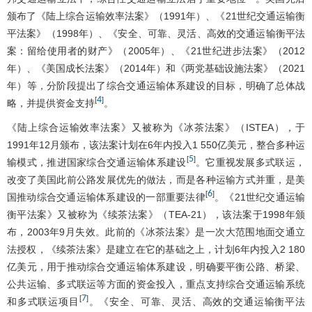
颁布了《陆上综合运输效率法案》（1991年）、《21世纪交通运输衡
平法案》（1998年）、《安全、可靠、灵活、高效的交通运输衡平法
案：留给使用者的财产》（2005年）、《21世纪进步法案》（2012
年）、《美国成长法案》（2014年）和《两党基础设施法案》（2021
年）等，分阶段提出了综合交通运输体系建设的目标，明确了总体战
4
[
]
略，并提供资金支持
。
《陆上综合运输效率法案》又被称为《冰茶法案》（ISTEA），于
1991年12月颁布，该法案计划在6年内投入1 550亿美元，整合多种运
5
[
]
输模式，推进国家综合交通运输体系建设
。它重视发展多式联运，
改变了美国此前公路发展优先的做法，而是各种运输方式并重，是美
6
[
]
国推动综合交通运输体系建设的一部重要法律
。《21世纪交通运输
衡平法案》又被称为《续茶法案》（TEA-21），该法案于1998年颁
布，2003年9月失效。此前的《冰茶法案》是一次大范围地面交通立
法授权，《续茶法案》是建立在它的基础之上，计划6年内投入2 180
亿美元，用于推动综合交通运输体系建设，明确要平衡公路、桥梁、
公共运输、多式联运等方面的资金投入，重点支持综合交通运输系统
7
[
]
和多式联运项目
。《安全、可靠、灵活、高效的交通运输衡平法