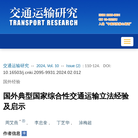
Toggl
navig
交通运输研究
››
2024, Vol. 10
››
Issue (2)
: 110-124.
DOI:
10.16503/j.cnki.2095-9931.2024.02.012
国外经验
国外典型国家综合性交通运输立法经验
及启示
*
周艾燕
,
李忠奎
,
丁芝华
,
涂梅超
+
作者信息