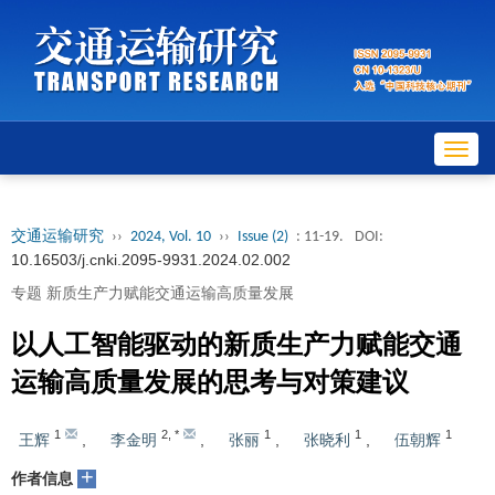
Toggl
navig
交通运输研究
››
2024, Vol. 10
››
Issue (2)
: 11-19.
DOI:
10.16503/j.cnki.2095-9931.2024.02.002
专题 新质生产力赋能交通运输高质量发展
以人工智能驱动的新质生产力赋能交通
运输高质量发展的思考与对策建议
1
2
,
*
1
1
1
王辉
,
李金明
,
张丽
,
张晓利
,
伍朝辉
+
作者信息