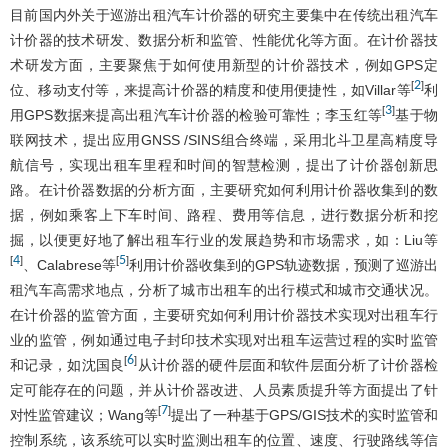
目前国内外关于巡游出租汽车计价器的研究主要集中在传统出租汽车
计价器的技术研发、数据分析和监管、性能优化等方面。在计价器技
术研发方面，主要聚焦于如何使用新型的计价器技术，例如GPS定
2
[
]
位、移动支付等，来提高计价器的精度和使用便捷性，如Villar等
利
3
[
]
用GPS数据来提高出租汽车计价器的检验可靠性；李玉红等
基于物
联网技术，提出应用GNSS /SINS组合终端，采用北斗卫星高精度导
航信号，实现出租车里程和时间的智慧检测，提出了计价器创新思
路。在计价器数据的分析方面，主要研究如何利用计价器收集到的数
据，例如乘客上下车时间、路程、费用等信息，进行数据分析和挖
掘，以便更好地了解出租车行业的发展趋势和市场需求，如：Liu等
4
5
[
]
[
]
、Calabrese等
利用计价器收集到的GPS轨迹数据，预测了巡游出
租汽车高需求地点，分析了城市出租车的出行模式和城市交通状况。
在计价器的监管方面，主要研究如何利用计价器技术实现对出租车行
业的监管，例如通过电子封印技术实现对出租车运营过程的实时监管
6
[
]
和记录，如沈国良
从计价器的硬件层面和软件层面分析了计价器检
定可能存在的问题，并从计价器改进、人员素质提升等方面提出了针
7
[
]
对性监管建议；Wang等
提出了一种基于GPS/GIS技术的实时监管和
控制系统，该系统可以实时监测出租车的位置、速度、行驶路线等信