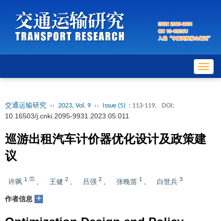
Toggl
navig
交通运输研究
››
2023, Vol. 9
››
Issue (5)
: 113-119.
DOI:
10.16503/j.cnki.2095-9931.2023.05.011
巡游出租汽车计价器优化设计及政策建
议
1
2
2
1
3
许飒
,
王健
,
吕强
,
张晚笛
,
白世兵
+
作者信息