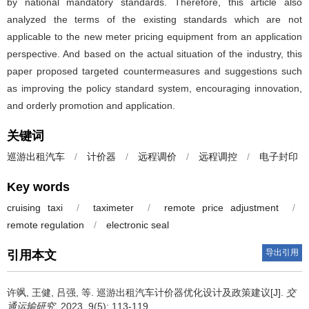
by national mandatory standards. Therefore, this article also
analyzed the terms of the existing standards which are not
applicable to the new meter pricing equipment from an application
perspective. And based on the actual situation of the industry, this
paper proposed targeted countermeasures and suggestions such
as improving the policy standard system, encouraging innovation,
and orderly promotion and application.
关键词
巡游出租汽车
/
计价器
/
远程调价
/
远程调控
/
电子封印
Key words
cruising taxi
/
taximeter
/
remote price adjustment
/
remote regulation
/
electronic seal
导出引用
引用本文
许飒
,
王健
,
吕强
,
等
.
巡游出租汽车计价器优化设计及政策建议[J].
交
通运输研究
. 2023, 9(5): 113-119