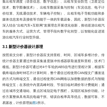
集出租车调度（语音信息、数字信息）、出租车安全防范（卫星定位
技术、数字图像技术）、出租车数据采集与控制（车况信息、电子计
价结算、无线通信技术、车辆电子控制）、出租车电子导航功能和多
媒体信息发布及接收等功能于一体的车载设备。因此，新型计价器应
深入结合“出租汽车+互联网”发展理念开展优化创新，推动巡游出租汽
车的服务方式、运营方式、管理手段向数字化转型，以智能化促进巡
游出租汽车行业转型升级。
3.1 新型计价器设计原理
按照前文分析，新型计价器应支持里程、时间、区域等多维计价。传
统计价器主要通过外接采集速度脉冲传感器获取速度和里程，技术门
槛低。新型计价器可通过对4个车轮的ABS信号进行里程计算，根据车
载终端自身时钟芯片计算时间，整个通信过程使用CAN报文广播发送
的方式与终端交互，通信过程使用CAN网络以加密数据的形式与智能
终端交互；在系统中内置高峰时段、节假日临时调价等计费规则；通
过在城市交通场站、重点区域划定电子围栏，实现区域加价功能。计
价方案整体具有高抗电磁干扰、错误自检率高等优点，数据可靠、不
易篡改，计价原理如
所示。
图2