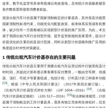
改革、数字化监管等具体举措难以有效落地，且传统计价器极易被安
装作弊装置而侵害消费者权益。
巡游出租汽车计价器属于国家强制检定的计量器具，其外形及功能受
国家强制性标准约束，功能优化与配套政策、标准体系应形成有机整
体，缺少任何一方面都难以实现新型计价器的推广应用。为此，本文
基于我国出租汽车行业转型升级、提升监管效能的发展需求，提出计
价器优化的主要目的及设计思路，同时从新型计价器顺利推广应用的
角度提出针对性对策建议。
1 传统出租汽车计价器存在的主要问题
传统出租汽车计价器主要用于测量出租汽车运营过程中行驶里程及计
时时间，并据此计算和显示乘客乘车应付费用，一般由空车牌、传感
器、顶灯、司机卡等要素组成，包括计程、计时及计价三种基本功能
13
[
]
。根据《中华人民共和国计量法》（2017年第四次修订版）、
14
[
]
《出租汽车计价器型式评价大纲》（JJF 1604—2016）
、《出租
15
[
]
汽车计价器检定规程》（JJG 517—2016）
等法律标准规范，计价
器属于强制检定的工作计量器具，需具有独立壳体和实体铅封，仅支