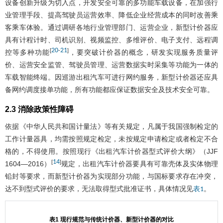
设备创新升级为切入点，开发安全可靠的多功能车载设备，在加强行
业管理手段、提高驾驶员运营效率、降低企业经营成本的同时改善乘
客乘车体验。通过调研各地行业管理部门、运营企业，新型计价器应
具有计程计时、司机识别、视频监控、多维评价、电子支付、远程调
20
21
[
-
]
控等多种功能
，要突破计价器的概念，研发实现服务质量评
价、运营安全监管、驾驶员管理、运营数据实时采集等功能为一体的
车载智能终端。因巡游出租汽车可进行网约服务，新型计价器还应具
备网约调度接单功能，所有功能都应保证数据安全及技术安全可靠。
2.3 消除政策性障碍
依据《中华人民共和国计量法》等有关规定，凡属于我国强制检定的
工作计量器具，均需按照规定检定，未按规定申请检定或者检定不合
格的，不得使用。按照现行《出租汽车计价器型式评价大纲》（JJF
14
[
]
1604—2016）
规定，出租汽车计价器要具有可靠壳体及实体物理
铅封等要求，而新型计价器为实现部分功能，与国标要求存在冲突，
达不到型式评价的要求，无法取得型式批准证书，具体情况见
。
表1
表1 现行规范与传统计价器、新型计价器的对比