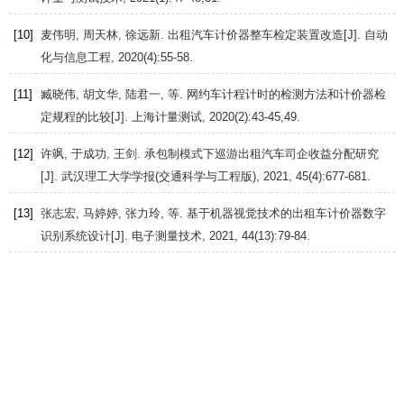
[10]
麦伟明, 周天林, 徐远新. 出租汽车计价器整车检定装置改造[J].
自动
化与信息工程
,
2020
(4):55-58.
[11]
臧晓伟, 胡文华, 陆君一, 等. 网约车计程计时的检测方法和计价器检
定规程的比较[J].
上海计量测试
,
2020
(2):43-45,49.
[12]
许飒, 于成功, 王剑. 承包制模式下巡游出租汽车司企收益分配研究
[J].
武汉理工大学学报(交通科学与工程版)
,
2021
,
45
(4):677-681.
[13]
张志宏, 马婷婷, 张力玲, 等. 基于机器视觉技术的出租车计价器数字
识别系统设计[J].
电子测量技术
,
2021
,
44
(13):79-84.
[14]
北京市计量检测科学研究院.
出租汽车计价器型式评价大纲:JJF
1604—2016
[S]. 北京: 中国质检出版社,
2017
.
[15]
北京市计量检测科学研究院.
出租汽车计价器检定规程:JJG 517—
2016
[S]. 北京: 中国质检出版社,
2017
.
[16]
本刊综合. 深圳首创“出租车ETC”方案[J].
中国公路
,
2019
(22):36-37.