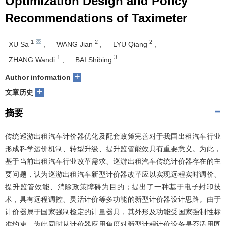
Optimization Design and Policy
Recommendations of Taximeter
1
2
2
XU Sa
,
WANG Jian
,
LYU Qiang
,
1
3
ZHANG Wandi
,
BAI Shibing
+
Author information
+
文章历史
摘要
传统巡游出租汽车计价器优化及配套政策完善对于我国出租汽车行业
形成科学运价机制、转型升级、提升监管能效具有重要意义。为此，
基于当前出租汽车行业改革需求、巡游出租汽车传统计价器存在的主
要问题，认为巡游出租汽车新型计价器改革应以实现远程实时调价、
提升监管效能、消除政策障碍为目的；提出了一种基于电子封印技
术，具有远程调控、灵活计价等多功能的新型计价器设计思路。由于
计价器属于国家强制检定的计量器具，其外形及功能受国家强制性标
准约束，为此同时从计价器应用角度对新型计程计价设备是否适用既