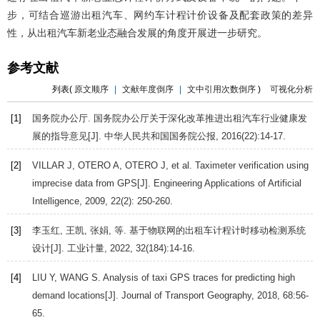
步，可结合巡游出租汽车、网约车计程计价设备及配套政策的差异
性，从出租汽车新老业态融合发展的角度开展进一步研究。
参考文献
列表(
原文顺序
|
文献年度倒序
|
文中引用次数倒序
)
可视化分析
[1]
国务院办公厅. 国务院办公厅关于深化改革推进出租汽车行业健康发
展的指导意见[J].
中华人民共和国国务院公报
,
2016
(22):14-17.
[2]
VILLAR
J
,
OTERO
A
,
OTERO
J
, et al. Taximeter verification using
imprecise data from GPS[J].
Engineering Applications of Artificial
Intelligence
,
2009
,
22
(2): 250-260.
[3]
李玉红, 王凯, 张娟, 等. 基于物联网的出租车计程计时移动检测系统
设计[J].
工业计量
,
2022
,
32
(184):14-16.
[4]
LIU
Y
,
WANG
S
. Analysis of taxi GPS traces for predicting high
demand locations[J].
Journal of Transport Geography
,
2018
,
68
:56-
65.