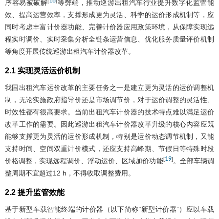
18
[
]
序容易被破解
等弊端，推动巡游出租汽车行业提升数字化监管能
效、提高运营效率，支撑形成更为灵活、科学的运价形成机制等，应
同时考虑丰富计价器功能、完善计价器应用政策环境，从保障实现远
程实时调价、实时采集分析全链条运营信息、优化服务质量评价机制
等角度开展传统巡游出租汽车计价器改革。
2.1 实现灵活运价机制
我国出租汽车运价改革的主要任务之一是建立更为灵活的运价调整机
制，无论实施政府指导价还是市场调节价，对于运价调整的灵活性、
时效性都有很高要求。当前出租汽车计价器的技术特点难以满足运价
改革工作的需要。因此巡游出租汽车计价器改革升级的核心内容应既
能够支撑更为灵活的运价形成机制，特别是运价动态调节机制，又能
支持时间、空间双重计价模式，还应支持高峰期、节假日等特殊时段
19
[
]
价格调整，实现远程调价、浮动运价、区域加价功能
。全部车辆调
整周期不宜超过12 h，不得收取调整费用。
2.2 提升监管效能
基于新型车载智能终端的计价器（以下简称“新型计价器”）应以车载