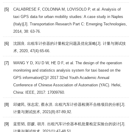
[5]
CALABRESE
F
,
COLONNA
M
,
LOVISOLO
P
, et al. Analysis of
taxi GPS data for urban mobility studies: A case study in Naples
(Italy)[J].
Transportation Research Part C: Emerging Technologies
,
2014
,
38
: 63-76.
[6]
沈国良. 出租车计价器的计量检定问题及优化策略[J].
计量与测试技
术
,
2020
,
47
(4):65-66.
[7]
WANG
Y D
,
XU
D W
,
HE
D F
, et al.
The design of the operation
monitoring and statistics analysis system for taxi based on the
GPS information
[C]// 2017 32nd Youth Academic Annual
Conference of Chinese Association of Automation (YAC). Hefei,
China: IEEE,
2017
: 17009760.
[8]
邱健民, 张志宏, 蔡永洪. 出租汽车计价器检测不合格项目的分析[J].
计量与测试技术
,
2021
(8):87-89,92.
[9]
蓝哲韬, 邵媛, 胡月. 出租汽车计价器本机批量检定实验台的设计[J].
计量与测试技术
,
2021
(1):47-48,51.