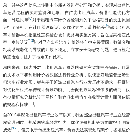
息，并将这些信息上传到中心服务器进行处理和分析，实现对出租汽
车运营过程的实时监管和记录。在传统出租汽车计价器性能优化方
8
[
]
面，邱建民等
对于出租汽车计价器检测到的不合格项目的发生原因
9
[
]
进行了分析。在计价器设备设计及优化方面，蓝哲韬等
提出出租汽
车计价器本机批量检定实验台设计思路与实施方案，旨在提高检定效
10
[
]
率；麦伟明等
针对已有出租汽车计价器整车检定装置因计数部分和
制动系统老化而导致的计数不稳定、存在安全隐患等问题，进行检定
装置改造，提升了检定工作效率。
总的来说，国内外对于出租汽车计价器的研究主要集中在提高计价器
的技术水平和利用计价器数据进行行业分析，以便更好地监管巡游出
租汽车行业发展，鲜有基于巡游出租汽车行业发展改革需求，开展针
对优化出租汽车传统计价器功能、完善配套政策标准体系的研究，仅
有少量研究分析比较了网约车和巡游出租汽车在收费计量方面所依据
11
[
]
的规程和标准
。
自2016年深化出租汽车行业改革以来，我国巡游出租汽车行业在经营
权管理制度、规范网约车经营行为、优化运价机制等方面取得了明显
12
[
]
成效
。但受限于传统出租汽车计价器无法实现远程调价，各地运价