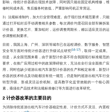
影响，传统计价器易出现技术故障，同时因只能在固定机构维修，维
修时间成本高、售后服务时效低，严重影响司机正常营运。
3）法规标准制约，加大行业管理难度。由于现行技术规范要求，只能
通过打开铅封后手动调整相关参数，每次调价均需召回全部车辆拆装
计价器、更换芯片、重加铅封，运价调整周期长，难以适应灵活的运
价调整机制要求。
目前，我国上海、广州、深圳等城市已在远程调价、数字服务、智慧
16
17
[
-
]
安全等方面对传统计价器进行升级试点研究
，取得一定成果。
但是，从全国范围来看，由于新型计价器不符合我国现行标准规范的
要求，在推广应用过程中的政策障碍较大，无法在全行业全面推广应
用，同时也缺少巡游出租汽车新型计价器的生产和检定标准，新型计
价器的技术特点及功能都没有统一规范，仍是制约巡游出租汽车行业
转型升级、形成灵活运价机制、提高数字化监管效能的一个核心因
素，亟须在产品技术和法规标准修订等方面进行改革研究。
2 计价器改革的主要目的
为消除传统巡游出租汽车计价器稳定性差、计价方式不灵活、内置程