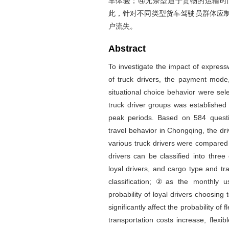
车体验；④无奈型迫于货物的运输时
此，针对不同类型货车驾驶员群体应
户流失。
Abstract
To investigate the impact of express
of truck drivers, the payment mode,
situational choice behavior were sele
truck driver groups was established
peak periods. Based on 584 quest
travel behavior in Chongqing, the dri
various truck drivers were compared
drivers can be classified into three 
loyal drivers, and cargo type and tr
classification; ②as the monthly 
probability of loyal drivers choosing 
significantly affect the probability of
transportation costs increase, flexi