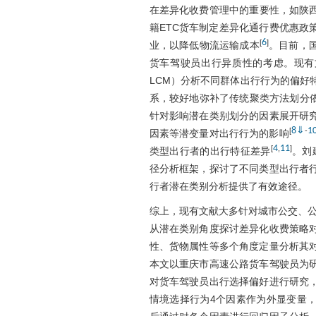
在差异化收费管理中的重要性，如陕西
籍ETC货车制定差异化通行费优惠政
6
[
]
业，以降低物流运输成本
。目前，
货车驾驶员出行异质性的考虑。现有文献通常
LCM）分析不同群体出行行为的偏好
系，较好地弥补了传统聚类方法划分
针对影响潜在类别划分的因素展开研
8
⇓
1
[
-
因素等潜变量对出行行为的影响
4
11
[
,
]
类型出行者的出行特征差异
。刘
径分析框架，探讨了不同类型出行者
行者潜在类别分析提供了有效途径。
综上，现有文献大多针对城市公交、
从潜在类别角度探讨差异化收费策略
性、货物属性等多个角度定量分析其
本文以重庆市高速公路货车驾驶员为
对货车驾驶员出行选择偏好进行研究
情境选择行为4个因素作为外显变量