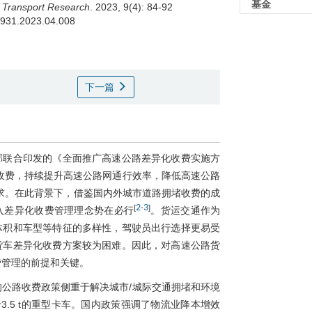
基金
.
Transport Research
. 2023, 9(4): 84-92
-9931.2023.04.008
下一篇
部联合印发的《全面推广高速公路差异化收费实施方
收费，持续提升高速公路网通行效率，降低高速公路
求。在此背景下，借鉴国内外城市道路拥堵收费的成
2
3
[
-
]
入差异化收费管理理念势在必行
。货运交通作为
体积和车型等特征的多样性，驾驶员出行选择更易受
货车差异化收费方案较为困难。因此，对高速公路货
费管理的前提和关键。
公路收费政策侧重于解决城市/城际交通拥堵和环境
3.5 t的重型卡车。国内政策强调了物流业降本增效