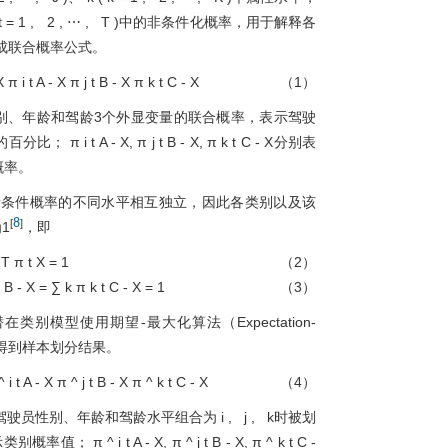
t
=
1
,
2
,
⋯
,
T
)
中的非条件化概率，用于解释各
成联合概率公式。
X
π
i
t
A
-
X
π
j
t
B
-
X
π
k
t
C
-
X
（1）
别、年龄和驾龄3个外显变量的联合概率，表示驾驶
的百分比；
π
i
t
A
-
X
,
π
j
t
B
-
X
,
π
k
t
C
-
X
分别表
概率。
量条件概率的不同水平相互独立，因此各类别以及该
8
[
]
1
，即
T
π
t
X
=
1
（2）
t
B
-
X
=
∑
k
π
k
t
C
-
X
=
1
（3）
别模型使用期望-最大化算法（Expectation-
得到样本划分结果。
^
i
t
A
-
X
π
^
j
t
B
-
X
π
^
k
t
C
-
X
（4）
驾驶员性别、年龄和驾龄水平组合为
i
,
j
,
k
时被划
示类别概率值；
π
^
i
t
A
-
X
,
π
^
j
t
B
-
X
,
π
^
k
t
C
-