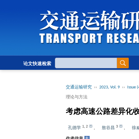
论文快速检索
交通运输研究
››
2023, Vol. 9
››
Issue (
理论与方法
考虑高速公路差异化
1
,
2
3
孔德学
,
敖谷昌
,
徐
+
作者信息