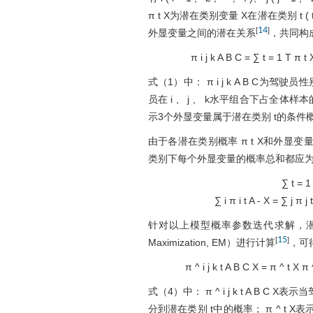
π
t
X
为潜在类别变量
X
在潜在类别
t
(
14
[
]
外显变量之间的潜在关系
，共同构
π
i
j
k
A
B
C
=
∑
t
=
1
T
π
t
式（1）中：
π
i
j
k
A
B
C
为驾驶员性
员在
i
,
j
,
k
水平组合下占全体样本
示3个外显变量属于潜在类别
t
的条件
由于各潜在类别概率
π
t
X
和外显变
类别下每个外显变量的概率总和都应为
∑
t
=
1
∑
i
π
i
t
A
-
X
=
∑
j
π
j
针对以上模型概率参数迭代求解，潜在类
15
[
]
Maximization, EM）进行计算
，可
π
^
i
j
k
t
A
B
C
X
=
π
^
t
X
π
式（4）中：
π
^
i
j
k
t
A
B
C
X
表示当
分到潜在类别
t
中的概率；
π
^
t
X
表