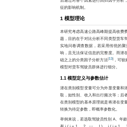
后通过对各个因素进行回归因子分析
征的影响机制。
1 模型理论
本研究考虑高速公路高峰期提高收费
题，目的在于对比分析不同类型货车
实地问卷调查数据，若采用传统的聚
响，且无法保证信息的完整度。而潜
13
[
]
础之上的分类因子分析方法
，可较
模型对货车驾驶员群体进行细分。
1.1 模型定义与参数估计
潜在类别模型变量可分为外显变量和
取，如性别、收入和出行频次等；后
在类别模型的基本原理就是将潜在变
转换为待定参数，即概率参数化。
举例来说，若选取驾驶员性别
A
、年
有
i
(
i
=
1
,
2
,
⋯
,
I
)
、
j
(
j
=
1
,