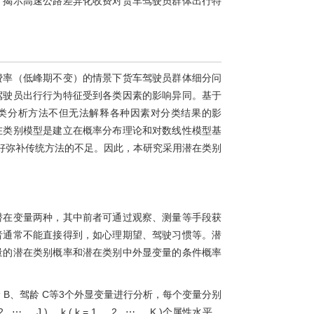
，揭示高速公路差异化收费对货车驾驶员群体出行特
费率（低峰期不变）的情景下货车驾驶员群体细分问
驾驶员出行行为特征受到各类因素的影响异同。基于
类分析方法不但无法解释各种因素对分类结果的影
在类别模型是建立在概率分布理论和对数线性模型基
好弥补传统方法的不足。因此，本研究采用潜在类别
潜在变量两种，其中前者可通过观察、测量等手段获
者通常不能直接得到，如心理期望、驾驶习惯等。潜
量的潜在类别概率和潜在类别中外显变量的条件概率
龄
B
、驾龄
C
等3个外显变量进行分析，每个变量分别
2
,
⋯
,
J
)
、
k
(
k
=
1
,
2
,
⋯
,
K
)
个属性水平，