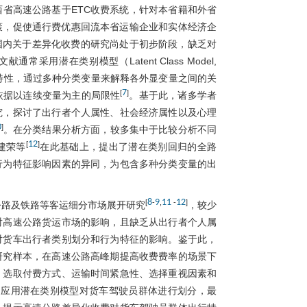
省高速公路基于ETC收费系统，针对本省籍和外省
策，促使通行费优惠回流本省运输企业和实体经济企
国内关于差异化收费的研究尚处于初步阶段，缺乏对
采用潜在类别模型（Latent Class Model,
特性，通过多种分类变量来解释各外显变量之间的关
7
[
]
依据以连续变量为主的局限性
。基于此，诸多学者
究，探讨了出行者个人属性、社会经济属性以及心理
0
]
。在分类结果分析方面，较多集中于比较分析不同
12
[
]
建荣等
在此基础上，提出了潜在类别回归的全路
行为特征影响因素的异同，为包含多种分类变量的出
8
9
11
12
[
-
,
-
]
公路及铁路等客运细分市场展开研究
，较少
对高速公路货运市场的影响，且缺乏从出行者个人属
对货车出行者类别划分和行为特征的影响。鉴于此，
研究样本，在高速公路高峰期提高收费费率的场景下
，选取付费方式、运输时间紧急性、选择重视因素和
，应用潜在类别模型对货车驾驶员群体进行划分，最