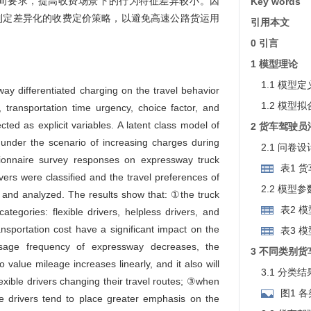
间要求，提高收费场景下的行为特征差异较小。因
Key words
制定差异化的收费定价策略，以避免高速公路货运用
引用本文
0 引言
1 模型理论
1.1 模型
way differentiated charging on the travel behavior
1.2 模型
 transportation time urgency, choice factor, and
cted as explicit variables. A latent class model of
2 货车驾驶
 under the scenario of increasing charges during
2.1 问卷
ionnaire survey responses on expressway truck
表1 
vers were classified and the travel preferences of
2.2 模型
 and analyzed. The results show that: ①the truck
表2 
categories: flexible drivers, helpless drivers, and
ansportation cost have a significant impact on the
表3 
usage frequency of expressway decreases, the
3 不同类别
to value mileage increases linearly, and it also will
3.1 分类
 flexible drivers changing their travel routes; ③when
图1 
ble drivers tend to place greater emphasis on the