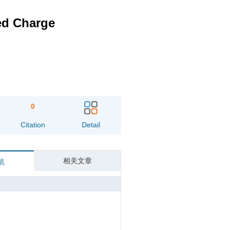
ed Charge
0
Citation
Detail
相关文章
航