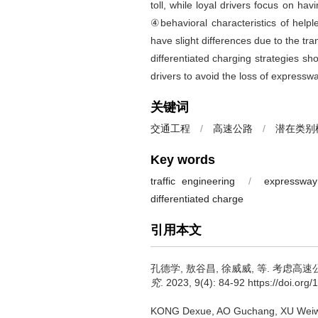
toll, while loyal drivers focus on h
④behavioral characteristics of helpl
have slight differences due to the tr
differentiated charging strategies sho
drivers to avoid the loss of expresswa
关键词
交通工程
/
高速公路
/
潜在类别
Key words
traffic engineering
/
expressway
differentiated charge
引用本文
孔德学
,
敖谷昌
,
徐威威
,
等
.
考虑高速公
究
. 2023, 9(4): 84-92 https://doi.or
KONG Dexue
,
AO Guchang
,
XU Weiw