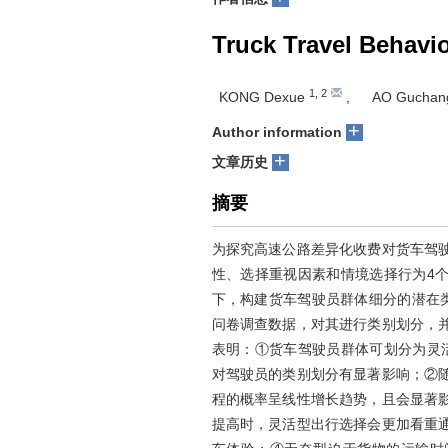
Truck Travel Behavi
1
,
2
KONG Dexue
,
AO Gucha
+
Author information
+
文章历史
摘要
为探究高速公路差异化收费对货车驾
性、选择重视因素和情境选择行为4
下，构建货车驾驶员群体细分的潜在类
问卷调查数据，对其进行类别划分，
表明：①货车驾驶员群体可划分为灵
对驾驶员的类别划分有显著影响；②
程的概率呈线性增长趋势，且会显著
提高时，灵活型出行选择会更加看重