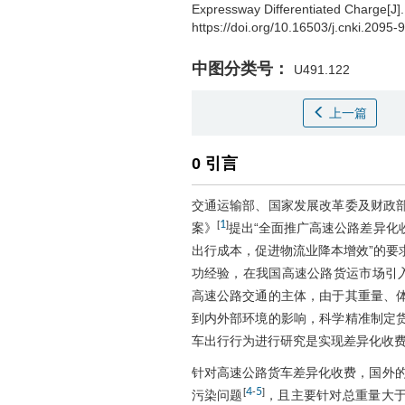
Expressway Differentiated Charge[J]
https://doi.org/10.16503/j.cnki.2095
中图分类号：
U491.122
上一篇
0 引言
交通运输部、国家发展改革委及财政
1
[
]
案》
提出“全面推广高速公路差异化
出行成本，促进物流业降本增效”的要
功经验，在我国高速公路货运市场引
高速公路交通的主体，由于其重量、
到内外部环境的影响，科学精准制定
车出行行为进行研究是实现差异化收
针对高速公路货车差异化收费，国外的
4
5
[
-
]
污染问题
，且主要针对总重量大于