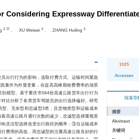
or Considering Expressway Differentiat
3
3
3
ng
,
XU Weiwei
,
ZHANG Huiling
1025
Accesses
驶员出行行为的影响，选取付费方式、运输时间紧急
个因素作为外显变量，在提高高峰期收费费率的场景
别模型。基于重庆市584份高速公路货车出行行为
段落导
并对比分析了各类货车驾驶员的出行选择偏好。研究
活型、无奈型和忠诚型3类，且货物类型和运输成本
摘要
随着高速公路月通行次数的减少，忠诚型选择重视里
Abstract
影响灵活型选择改变出行路径的概率；③当运输成本
关键词
通行费用的高低，而忠诚型则注重高速公路良好的行