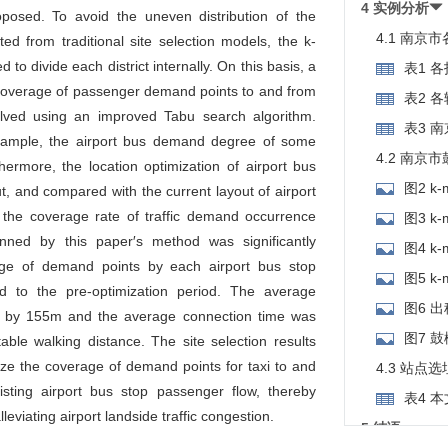
4 实例分析
posed. To avoid the uneven distribution of the
4.1 南
ted from traditional site selection models, the k-
to divide each district internally. On this basis, a
表1 
 coverage of passenger demand points to and from
表2 
olved using an improved Tabu search algorithm.
系数
表3 
 example, the airport bus demand degree of some
4.2 南
thermore, the location optimization of airport bus
图2 k
ut, and compared with the current layout of airport
 the coverage rate of traffic demand occurrence
图3 k
anned by this paper′s method was significantly
图4 k
age of demand points by each airport bus stop
图5 k
 to the pre-optimization period. The average
图6 
ed by 155m and the average connection time was
图7 
ble walking distance. The site selection results
ize the coverage of demand points for taxi to and
4.3 站点
isting airport bus stop passenger flow, thereby
表4 
leviating airport landside traffic congestion.
与当前特征的
5 结语