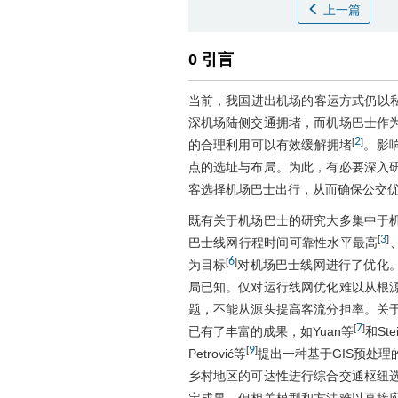
上一篇
0 引言
当前，我国进出机场的客运方式仍以
深机场陆侧交通拥堵，而机场巴士作
2
[
]
的合理利用可以有效缓解拥堵
。影
点的选址与布局。为此，有必要深入
客选择机场巴士出行，从而确保公交
既有关于机场巴士的研究大多集中于
3
[
]
巴士线网行程时间可靠性水平最高
6
[
]
为目标
对机场巴士线网进行了优化
局已知。仅对运行线网优化难以从根
题，不能从源头提高客流分担率。关
7
[
]
已有了丰富的成果，如Yuan等
和Ste
9
[
]
Petrović等
提出一种基于GIS预处理
乡村地区的可达性进行综合交通枢纽