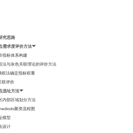
和研究思路
站点需求度评价方法
评价指标体系构建
于熵权法与灰色关联理论的评价方法
运用熵权法确定指标权重
色关联评价
站点选址方法
辖区内部区域划分方法
-mediods聚类流程图
选址模型
算法设计