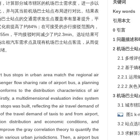
关键词
例，计算部分城市辖区的机场巴士需求度，进一步以
化，并与其当前机场巴士站点布局进行对比。结果表
Key words
场巴士站点的交通需求发生点覆盖率有显著提升，平
引用本文
化前提高了约84%；在可接受的步行接驳范围内，
0 引言
5m，平均接驳时间减少了约2.3min。选址结果可
1 问题描述
场出租汽车需求点及现有机场巴士站点客流，从而促
2 机场巴士
拥堵。
2.1 多维
2.2 基
rt bus stops in urban area match the regional air
2.2.1 
nger flow sharing rate of airport bus, a planning
2.2.2 灰
nforms to the distribution characteristics of air
3 机场巴士
tly, a multidimensional evaluation index system
3.1 城市
tops was built, reflecting the air travel demand of
of the travel demand of taxis to and from airport,
图1 k
tion distribution and economic conditions, and
3.2 站点
prove the gray correlation theory to quantify the
3.3 求解
n various urban jurisdictions. Then, a airport bus