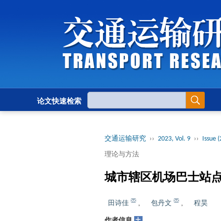
论文快速检索
交通运输研究
››
2023, Vol. 9
››
Issue (
理论与方法
城市辖区机场巴士站
田诗佳
,
包丹文
,
程昊
+
作者信息