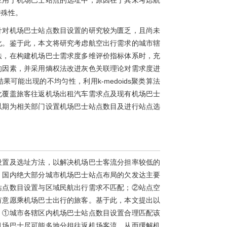
应用于机场巴士站点的选址中，原因在于其未考虑航
特殊性。
针对机场巴士站点数目设置的研究较为匮乏，且尚未
化。鉴于此，本文将研究考虑航空出行需求的城市辖
法，在构建机场巴士需求度多维评价指标体系时，充
的因素，并采用熵权法改进灰色关联理论对需求度进
可能出现的不均匀性，利用k-medoids聚类算法
化覆盖旅客往返机场出租汽车需求点及现有机场巴士
以期为相关部门设置机场巴士站点数目及进行站点选
设置及选址方法，以解决机场巴士客流分担率较低的
，国内绝大部分城市机场巴士站点布局的欠发达主要
站点数目设置与区域民航出行需求不匹配；②站点空
有意愿乘机场巴士出行的旅客。基于此，本文提出以
：①城市各辖区内机场巴士站点数目设置合理匹配该
机场巴士尽可能多地分担往返机场客流，从而缓解机