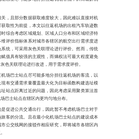
相关，且部分数据获取难度较大，因此难以直接对机
可获取性为前提，本文以往返机场的出租汽车轨迹数
同时综合考虑区域规划、区域人口分布和区域经济特
多维评价指标体系对城市各辖区的航空出行需求度进
色系统，可采用灰色关联理论进行评价。然而，传统
的赋值具有较强的主观性，而熵权法可最大程度避免
对灰色关联理论进行改进，用于需求度评价。
证机场巴士站点尽可能多地分担往返机场的客流，以
及现有交通需求量覆盖最大化为目标函数构建选址模
选址站点距离过近的问题，因此考虑采用聚类算法首
机场巴士站点在辖区内更均匀地分布。
的是促进公共交通出行，因此暂不考虑机场巴士对于
场旅客的分流。且在最小化机场巴士站点的建设成本
城市公交线网的接驳作相应研究，即将城市各辖区内
点。