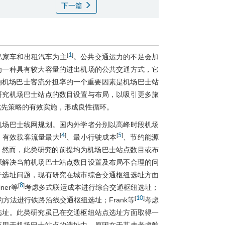
下一篇
1
[
]
私家车和出租汽车为主
。公共交通运力的不足会加
为一种具有较大容量的进出机场的公共交通方式，它
响机场巴士客流分担率的一个重要因素是机场巴士站
研究机场巴士站点的数目设置与布局，以吸引更多旅
优先策略的有效实施，形成良性循环。
机场巴士线网规划。国内外学者分别以高峰时段机场
4
5
[
]
[
]
、有效载客流量最大
、最小行驶成本
、节约能源
。然而，此类研究的前提均为机场巴士站点数目或布
源解决当前机场巴士站点数目设置及布局不合理的问
于选址问题，现有研究在城市综合交通枢纽选址方面
8
[
]
iner等
考虑多式联运成本进行综合交通枢纽选址；
10
[
]
的方法进行铁路沿线交通枢纽选址；Frank等
考虑
选址。此类研究虽已在交通枢纽站点选址方面取得一