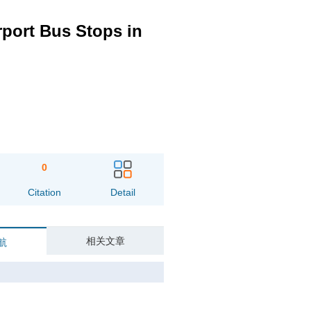
rport Bus Stops in
0
Citation
Detail
相关文章
航