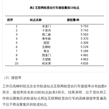
表2 互联网租赁自行车接驳量前10站点
排序
站点名称
接驳量/单
1
东直门
5 753
2
十里河
5 743
3
西二旗
5 563
4
青年路
5 370
5
国贸
5 309
6
五棵松
5 229
7
将台
5 186
8
西直门
4 982
9
大望路
4 863
10
积水潭
4 826
（2）接驳率
工作日高峰时段北京全市轨道站点互联网租赁自行车接驳率分布如
图4
所示，接驳率排名前10的站点如
表3
所示。结果表明，位于居住和工
作岗位聚集区的轨道站点周边互联网租赁自行车的高峰接驳率普遍高
于位于商业聚集区的轨道站点。