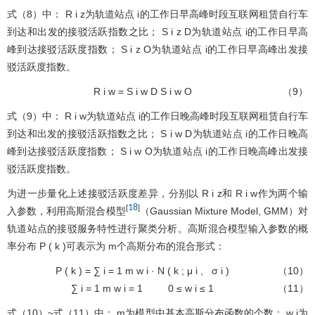
式（8）中：
R
i
z
为轨道站点
i
的工作日早高峰时段互联网租赁自行车
到达和出发的接驳活跃指数之比；
S
i
z
D
为轨道站点
i
的工作日早高
峰到达接驳活跃度指数；
S
i
z
O
为轨道站点
i
的工作日早高峰出发接
驳活跃度指数。
R
i
w
=
S
i
w
D
S
i
w
O
（9）
式（9）中：
R
i
w
为轨道站点
i
的工作日晚高峰时段互联网租赁自行车
到达和出发的接驳活跃指数之比；
S
i
w
D
为轨道站点
i
的工作日晚高
峰到达接驳活跃度指数；
S
i
w
O
为轨道站点
i
的工作日晚高峰出发接
驳活跃度指数。
为进一步量化上述接驳活跃度差异，分别以
R
i
z
和
R
i
w
作为两个输
18
[
]
入参数，利用高斯混合模型
（Gaussian Mixture Model, GMM）对
轨道站点的接驳服务特性进行聚类分析。高斯混合模型输入参数的概
率分布
P
(
k
)
可表示为
m
个高斯分布的混合形式：
P
(
k
)
=
∑
i
=
1
m
w
i
·
N
(
k
;
μ
i
,
σ
i
)
（10）
∑
i
=
1
m
w
i
=
1
0
≤
w
i
≤
1
（11）
式（10）~式（11）中：
m
为模型中基本高斯分布函数的个数；
w
i
为