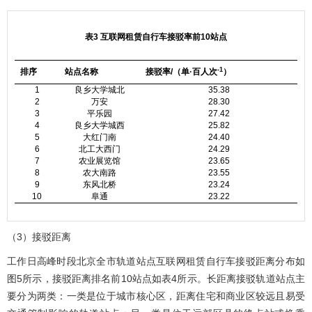
表3 互联网租赁自行车接驳率前10站点
-1
排序
站点名称
接驳率/（单·百人次
）
1
良乡大学城北
35.38
2
万安
28.30
3
平乐园
27.42
4
良乡大学城西
25.82
5
大红门南
24.40
6
北工大西门
24.29
7
农业展览馆
23.65
8
农大南路
23.55
9
东风北桥
23.24
10
阜通
23.22
（3）接驳距离
工作日高峰时段北京全市轨道站点互联网租赁自行车接驳距离分布如
图5
所示，接驳距离排名前10站点如
表4
所示。长距离接驳轨道站点主
要分为两类：一类是位于城市核心区，距离住宅和商业区较远且易受