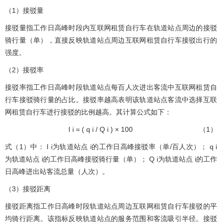
（1）接驳量
接驳量指工作日高峰时段内互联网租赁自行车在轨道站点周边的接驳
骑行量（单），直接反映轨道站点周边互联网租赁自行车接驳出行的
强度。
（2）接驳率
接驳率指工作日高峰时段轨道站点每百人次进出客流中互联网租赁自
行车接驳骑行量的占比。接驳率越高表明该轨道站点客流中选择互联
网租赁自行车进行接驳的比例越高。其计算公式如下：
I
i
=
(
q
i
/
Q
i
)
×
100
（1）
式（1）中：
I
i
为轨道站点
i
的工作日高峰接驳率（单/百人次）；
q
i
为轨道站点
i
的工作日高峰接驳骑行量（单）；
Q
i
为轨道站点
i
的工作
日高峰进出站客流总量（人次）。
（3）接驳距离
接驳距离指工作日高峰时段轨道站点周边互联网租赁自行车接驳的平
均骑行距离。该指标反映轨道站点的服务范围和客流吸引半径。接驳