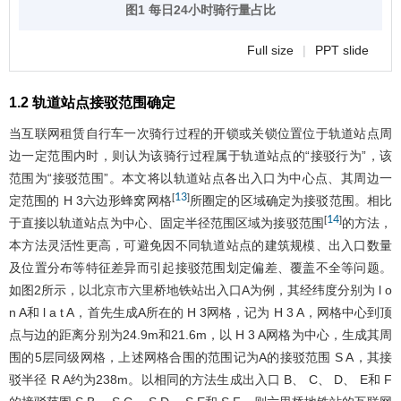
图1 每日24小时骑行量占比
Full size
|
PPT slide
1.2 轨道站点接驳范围确定
当互联网租赁自行车一次骑行过程的开锁或关锁位置位于轨道站点周
边一定范围内时，则认为该骑行过程属于轨道站点的“接驳行为”，该
范围为“接驳范围”。本文将以轨道站点各出入口为中心点、其周边一
13
[
]
定范围的
H
3
六边形蜂窝网格
所圈定的区域确定为接驳范围。相比
14
[
]
于直接以轨道站点为中心、固定半径范围区域为接驳范围
的方法，
本方法灵活性更高，可避免因不同轨道站点的建筑规模、出入口数量
及位置分布等特征差异而引起接驳范围划定偏差、覆盖不全等问题。
如
图2
所示，以北京市六里桥地铁站出入口A为例，其经纬度分别为
l
o
n
A
和
l
a
t
A
，首先生成A所在的
H
3
网格，记为
H
3
A
，网格中心到顶
点与边的距离分别为24.9m和21.6m，以
H
3
A
网格为中心，生成其周
围的5层同级网格，上述网格合围的范围记为A的接驳范围
S
A
，其接
驳半径
R
A
约为238m。以相同的方法生成出入口
B
、
C
、
D
、
E
和
F