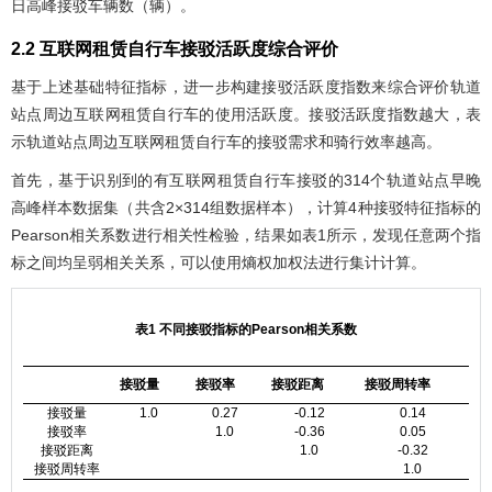
日高峰接驳车辆数（辆）。
2.2 互联网租赁自行车接驳活跃度综合评价
基于上述基础特征指标，进一步构建接驳活跃度指数来综合评价轨道
站点周边互联网租赁自行车的使用活跃度。接驳活跃度指数越大，表
示轨道站点周边互联网租赁自行车的接驳需求和骑行效率越高。
首先，基于识别到的有互联网租赁自行车接驳的314个轨道站点早晚
高峰样本数据集（共含2×314组数据样本），计算4种接驳特征指标的
Pearson相关系数进行相关性检验，结果如
表1
所示，发现任意两个指
标之间均呈弱相关关系，可以使用熵权加权法进行集计计算。
表1 不同接驳指标的Pearson相关系数
接驳量
接驳率
接驳距离
接驳周转率
接驳量
1.0
0.27
-0.12
0.14
接驳率
1.0
-0.36
0.05
接驳距离
1.0
-0.32
接驳周转率
1.0