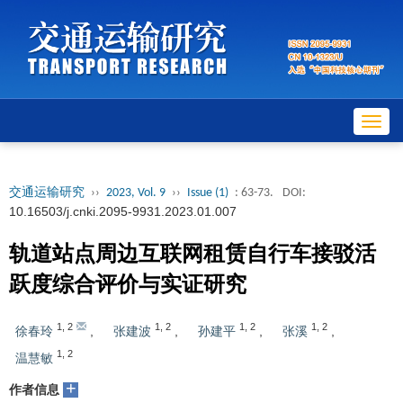
Toggl
navig
交通运输研究
››
2023, Vol. 9
››
Issue (1)
: 63-73.
DOI:
10.16503/j.cnki.2095-9931.2023.01.007
轨道站点周边互联网租赁自行车接驳活
跃度综合评价与实证研究
1
,
2
1
,
2
1
,
2
1
,
2
徐春玲
,
张建波
,
孙建平
,
张溪
,
1
,
2
温慧敏
+
作者信息