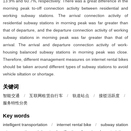
13.9% and 60.7%, respectively. There was a great difference in the
morning peak to-off connection activity between residential and
working subway stations. The arrival connection activity of
residential subway stations in morning peak was far greater than
that of departure, and the departure connection activity of working
subway stations in morning peak was far greater than that of
arrival. The arrival and departure connection activity of work-
housing balanced subway stations in morning peak was close.
Therefore, different management measures on internet rental bikes
should be taken around different types of subway stations to avoid
vehicle siltation or shortage.
关键词
智能交通
/
互联网租赁自行车
/
轨道站点
/
接驳活跃度
/
服务特性分类
Key words
intelligent transportation
/
internet rental bike
/
subway station