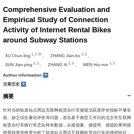
Comprehensive Evaluation and
Empirical Study of Connection
Activity of Internet Rental Bikes
around Subway Stations
1
,
2
1
,
2
XU Chun-ling
,
ZHANG Jian-bo
,
1
,
2
1
,
2
1
,
2
SUN Jian-ping
,
ZHANG Xi
,
WEN Hui-min
+
Author information
+
文章历史
摘要
针对当前轨道站点周边互联网租赁自行车接驳活跃度评价指标不够全
面、缺乏综合量化评价等问题，首先基于典型工作日的北京市互联网
租赁自行车骑行常态化样本数据，从接驳量、接驳率、接驳距离和接
驳周转率等维度分析了轨道站点周边互联网租赁自行车的接驳特征，