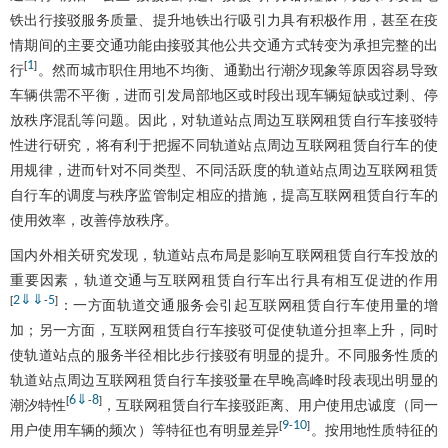
铁出行接驳服务质量、提升地铁出行吸引力具有积极作用，甚至在疫
情期间的主要交通功能由接驳其他公共交通方式转变为承担完整的出
1
[
]
行
。然而城市职住用地不均衡、通勤出行潮汐现象等原因容易导致
车辆供需不平衡，进而引发局部地区或时段出现车辆短缺或过剩、停
放秩序混乱等问题。因此，对轨道站点周边互联网租赁自行车接驳特
性进行研究，将有利于把握不同轨道站点周边互联网租赁自行车的使
用规律，进而针对不同类型、不同活跃度的轨道站点周边互联网租赁
自行车的调度与秩序监管制定相应的措施，提高互联网租赁自行车的
使用效率，改善停放秩序。
国内外相关研究发现，轨道站点布局是影响互联网租赁自行车投放的
重要因素，轨道交通与互联网租赁自行车出行具有相互促进的作用
2
⇓
⇓
5
[
-
]
：一方面轨道交通服务会引起互联网租赁自行车使用量的增
加；另一方面，互联网租赁自行车接驳可促使轨道分担率上升，同时
使轨道站点的服务半径相比步行接驳有明显的提升。不同服务性质的
轨道站点周边互联网租赁自行车接驳量在早晚高峰时段表现出明显的
6
⇓
8
[
-
]
潮汐特性
，互联网租赁自行车接驳距离、用户使用忠诚度（同一
9
10
[
-
]
用户使用车辆的频次）等特征也有明显差异
。按用地性质特征的