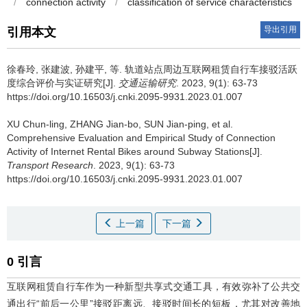
/
connection activity
/
classification of service characteristics
导出引用
引用本文
徐春玲
,
张建波
,
孙建平
,
等
.
轨道站点周边互联网租赁自行车接驳活跃
度综合评价与实证研究[J].
交通运输研究
. 2023, 9(1): 63-73
https://doi.org/10.16503/j.cnki.2095-9931.2023.01.007
XU Chun-ling
,
ZHANG Jian-bo
,
SUN Jian-ping
,
et al
.
Comprehensive Evaluation and Empirical Study of Connection
Activity of Internet Rental Bikes around Subway Stations[J].
Transport Research
. 2023, 9(1): 63-73
https://doi.org/10.16503/j.cnki.2095-9931.2023.01.007
上一篇
下一篇
0 引言
互联网租赁自行车作为一种新型共享式交通工具，有效弥补了公共交
通出行“前后一公里”接驳距离远、接驳时间长的短板，尤其对改善地