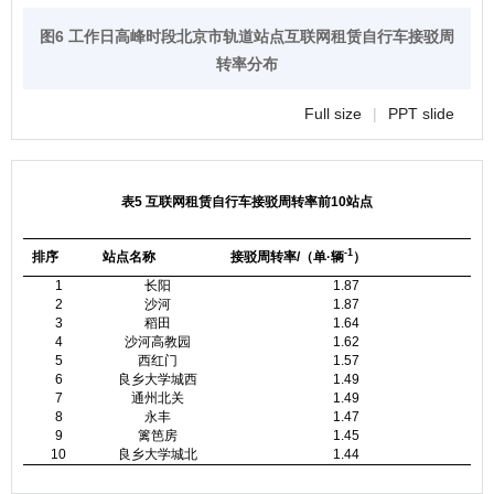
图6 工作日高峰时段北京市轨道站点互联网租赁自行车接驳周
转率分布
Full size
|
PPT slide
表5 互联网租赁自行车接驳周转率前10站点
-1
排序
站点名称
接驳周转率/（单·辆
）
1
长阳
1.87
2
沙河
1.87
3
稻田
1.64
4
沙河高教园
1.62
5
西红门
1.57
6
良乡大学城西
1.49
7
通州北关
1.49
8
永丰
1.47
9
篱笆房
1.45
10
良乡大学城北
1.44