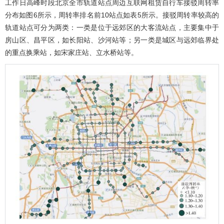
工作日高峰时段北京全市轨道站点周边互联网租赁自行车接驳周转率
分布如
图6
所示，周转率排名前10站点如
表5
所示。接驳周转率较高的
轨道站点可分为两类：一类是位于远郊区的大客流站点，主要集中于
房山区、昌平区，如长阳站、沙河站等；另一类是城区与远郊临界处
的重点换乘站，如宋家庄站、立水桥站等。