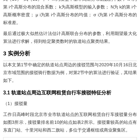
第
i
个高斯分布的混合系数；
k
为高斯模型的输入参数；
N
为
k
的第
i
个
高斯概率密度；
μ
i
为第
i
个高斯分布的均值；
σ
i
为第
i
个高斯分布的
标准差。
最后通过极大似然估计法估计高斯联合分布的参数，利用期望最大化
算法进行求解，得到给定聚类数时的轨道站点聚类结果。
3 实例分析
以本文第1节中确定的轨道站点周边的接驳范围与2020年10月16日北
京市域范围的接驳骑行数据为例，对第2节中的算法进行验证，其结果
如下。
3.1 轨道站点周边互联网租赁自行车接驳特征分析
（1）接驳量
工作日高峰时段北京市全市轨道站点的互联网租赁自行车接驳量分布
如
图3
所示，接驳量排名前10的站点如
表2
所示。接驳量较高的站点有
东直门站、十里河站和西二旗站，多位于交通枢纽或商业聚集区。