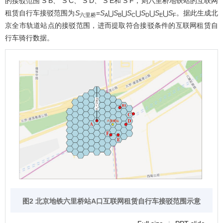
的接驳范围
S
B
、
S
C
、
S
D
、
S
E
和
S
F
，则六里桥地铁站的互联网
租赁自行车接驳范围为
S
=
S
⋃
S
⋃
S
⋃
S
⋃
S
⋃
S
。据此生成北
六里桥
A
B
C
D
E
F
京全市轨道站点的接驳范围，进而提取符合接驳条件的互联网租赁自
行车骑行数据。
图2 北京地铁六里桥站A口互联网租赁自行车接驳范围示意