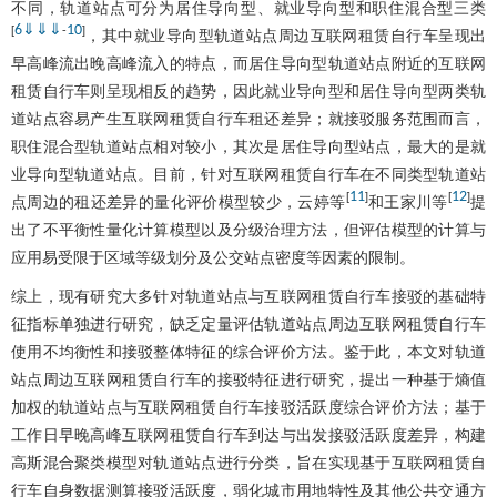
不同，轨道站点可分为居住导向型、就业导向型和职住混合型三类
6
⇓
⇓
⇓
10
[
-
]
，其中就业导向型轨道站点周边互联网租赁自行车呈现出
早高峰流出晚高峰流入的特点，而居住导向型轨道站点附近的互联网
租赁自行车则呈现相反的趋势，因此就业导向型和居住导向型两类轨
道站点容易产生互联网租赁自行车租还差异；就接驳服务范围而言，
职住混合型轨道站点相对较小，其次是居住导向型站点，最大的是就
业导向型轨道站点。目前，针对互联网租赁自行车在不同类型轨道站
11
12
[
]
[
]
点周边的租还差异的量化评价模型较少，云婷等
和王家川等
提
出了不平衡性量化计算模型以及分级治理方法，但评估模型的计算与
应用易受限于区域等级划分及公交站点密度等因素的限制。
综上，现有研究大多针对轨道站点与互联网租赁自行车接驳的基础特
征指标单独进行研究，缺乏定量评估轨道站点周边互联网租赁自行车
使用不均衡性和接驳整体特征的综合评价方法。鉴于此，本文对轨道
站点周边互联网租赁自行车的接驳特征进行研究，提出一种基于熵值
加权的轨道站点与互联网租赁自行车接驳活跃度综合评价方法；基于
工作日早晚高峰互联网租赁自行车到达与出发接驳活跃度差异，构建
高斯混合聚类模型对轨道站点进行分类，旨在实现基于互联网租赁自
行车自身数据测算接驳活跃度，弱化城市用地特性及其他公共交通方