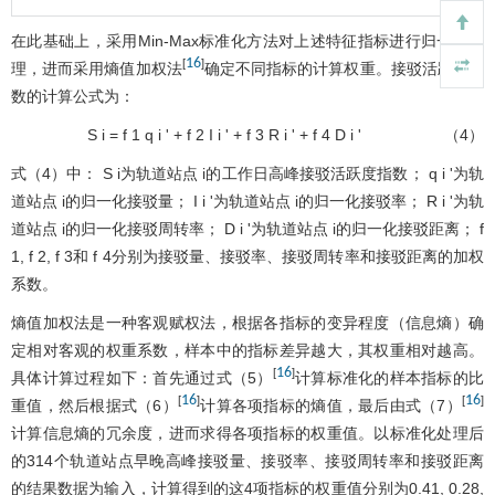
在此基础上，采用Min-Max标准化方法对上述特征指标进行归一化处
16
[
]
理，进而采用熵值加权法
确定不同指标的计算权重。接驳活跃度指
数的计算公式为：
S
i
=
f
1
q
i
'
+
f
2
I
i
'
+
f
3
R
i
'
+
f
4
D
i
'
（4）
式（4）中：
S
i
为轨道站点
i
的工作日高峰接驳活跃度指数；
q
i
'
为轨
道站点
i
的归一化接驳量；
I
i
'
为轨道站点
i
的归一化接驳率；
R
i
'
为轨
道站点
i
的归一化接驳周转率；
D
i
'
为轨道站点
i
的归一化接驳距离；
f
1
,
f
2
,
f
3
和
f
4
分别为接驳量、接驳率、接驳周转率和接驳距离的加权
系数。
熵值加权法是一种客观赋权法，根据各指标的变异程度（信息熵）确
定相对客观的权重系数，样本中的指标差异越大，其权重相对越高。
16
[
]
具体计算过程如下：首先通过式（5）
计算标准化的样本指标的比
16
16
[
]
[
]
重值，然后根据式（6）
计算各项指标的熵值，最后由式（7）
计算信息熵的冗余度，进而求得各项指标的权重值。以标准化处理后
的314个轨道站点早晚高峰接驳量、接驳率、接驳周转率和接驳距离
的结果数据为输入，计算得到的这4项指标的权重值分别为0.41, 0.28,