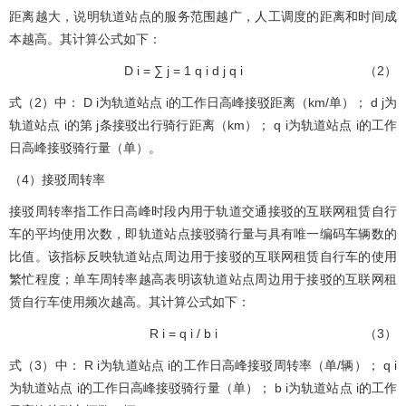
距离越大，说明轨道站点的服务范围越广，人工调度的距离和时间成
本越高。其计算公式如下：
D
i
=
∑
j
=
1
q
i
d
j
q
i
（2）
式（2）中：
D
i
为轨道站点
i
的工作日高峰接驳距离（km/单）；
d
j
为
轨道站点
i
的第
j
条接驳出行骑行距离（km）；
q
i
为轨道站点
i
的工作
日高峰接驳骑行量（单）。
（4）接驳周转率
接驳周转率指工作日高峰时段内用于轨道交通接驳的互联网租赁自行
车的平均使用次数，即轨道站点接驳骑行量与具有唯一编码车辆数的
比值。该指标反映轨道站点周边用于接驳的互联网租赁自行车的使用
繁忙程度；单车周转率越高表明该轨道站点周边用于接驳的互联网租
赁自行车使用频次越高。其计算公式如下：
R
i
=
q
i
/
b
i
（3）
式（3）中：
R
i
为轨道站点
i
的工作日高峰接驳周转率（单/辆）；
q
i
为轨道站点
i
的工作日高峰接驳骑行量（单）；
b
i
为轨道站点
i
的工作