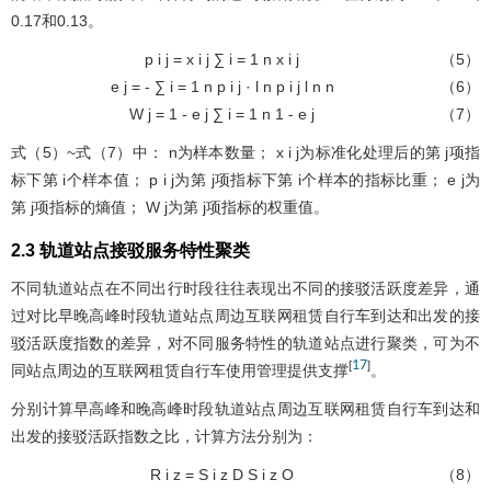
0.17和0.13。
p
i
j
=
x
i
j
∑
i
=
1
n
x
i
j
（5）
e
j
=
-
∑
i
=
1
n
p
i
j
·
l
n
p
i
j
l
n
n
（6）
W
j
=
1
-
e
j
∑
i
=
1
n
1
-
e
j
（7）
式（5）~式（7）中：
n
为样本数量；
x
i
j
为标准化处理后的第
j
项指
标下第
i
个样本值；
p
i
j
为第
j
项指标下第
i
个样本的指标比重；
e
j
为
第
j
项指标的熵值；
W
j
为第
j
项指标的权重值。
2.3 轨道站点接驳服务特性聚类
不同轨道站点在不同出行时段往往表现出不同的接驳活跃度差异，通
过对比早晚高峰时段轨道站点周边互联网租赁自行车到达和出发的接
驳活跃度指数的差异，对不同服务特性的轨道站点进行聚类，可为不
17
[
]
同站点周边的互联网租赁自行车使用管理提供支撑
。
分别计算早高峰和晚高峰时段轨道站点周边互联网租赁自行车到达和
出发的接驳活跃指数之比，计算方法分别为：
R
i
z
=
S
i
z
D
S
i
z
O
（8）