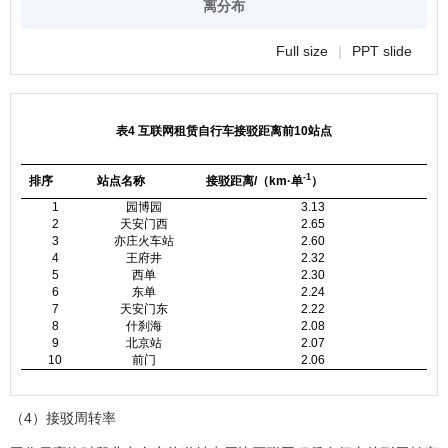
离分布
Full size
|
PPT slide
表4 互联网租赁自行车接驳距离前10站点
-1
排序
站点名称
接驳距离/（km·单
）
1
园博园
3.13
2
天安门西
2.65
3
亦庄火车站
2.60
4
王府井
2.32
5
西单
2.30
6
东单
2.24
7
天安门东
2.22
8
什刹海
2.08
9
北京站
2.07
10
前门
2.06
（4）接驳周转率