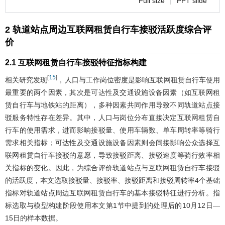
Full size
|
PPT slide
2 轨道站点周边互联网租赁自行车接驳活跃度综合评
价
2.1 互联网租赁自行车接驳特征指标构建
15
[
]
相关研究发现
，人口与工作岗位密度是影响互联网租赁自行车使用
最重要的两个因素，其次是可达性及交通设施设备因素（如互联网租
赁自行车与地铁站的距离），多种因素共同作用导致不同轨道站点接
驳服务特性存在差异。其中，人口与岗位分布直接决定互联网租赁自
行车的使用需求，进而影响接驳量、使用车辆数、单车周转率等骑行
需求相关指标；可达性及交通设施设备因素则会间接影响公众选择互
联网租赁自行车接驳的意愿，导致接驳距离、接驳速度等骑行效率相
关指标的变化。因此，为综合评价轨道站点与互联网租赁自行车接驳
的活跃度，本文选取接驳量、接驳率、接驳距离和接驳周转率4个基础
指标对轨道站点周边互联网租赁自行车的基本接驳特征进行分析。指
标选取与模型构建阶段使用本文第1节中提到的处理后的10月12日—
15日的样本数据。