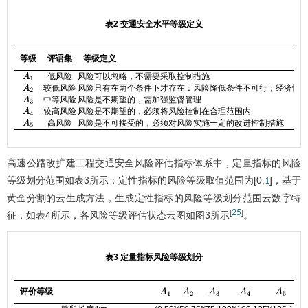
表2 交通安全水平等级定义
等级
评语集
等级定义
低风险
风险可以忽略，不需要采取控制措施
A
1
较低风险
风险只有在两个条件下才存在：风险降低条件不可行；经济性
A
2
中等风险
风险是不期望的，需加强监督管理
A
3
较高风险
风险是不期望的，必须将风险控制在合理范围内
A
4
高风险
风险是不可接受的，必须对风险实施一定的改进控制措施
A
5
高速公路改扩建工程交通安全风险评估指标体系中，定量指标的风险
等级划分范围如
表3
所示；定性指标的风险等级取值范围为[0,
]，基于
1
黄金分割的云生成方法，生成定性指标的风险等级划分范围云数字特
25
[
]
征，如
表4
所示，各风险等级评估状态云图如
图3
所示
。
表3 定量指标风险等级划分
评价等级
A
1
A
2
A
3
A
4
A
5