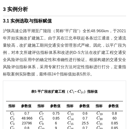
3 实例分析
3.1 实例选取与指标赋值
沪陕高速公路平潮至广陵段（简称“平广段”）全长48.966km，于2021
年开始实施改扩建施工。由于其在江北串联起各条过江通道，交通流
量较高，改扩建施工期间交通安全管理形式严峻。因此，以平广段为
例，对本文所建评估指标体系和改进的D-S方法在改扩建工程交通安
全风险评估应用中的确定性和准确性进行验证。根据构建的交通安全
风险评估指标体系，采用专家打分方法对定性指标进行打分，定量指
标取案例实际数据，最终得24个指标值如
表5
所示。
表5 平广段改扩建工程（
~
）指标值
C
1
C
24
指标
参数值
指标
参数值
指标
参数值
指标
参数值
0.7
0.75
0.6
0.8
C
1
C
7
C
13
C
19
48.966
0.85
0.7
60
C
2
C
8
C
14
C
20
23796
6
25.5
0.85
C
3
C
9
C
15
C
21
0.8
9
0.7
0.85
C
4
C
10
C
16
C
22