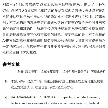
则层和24个因素层的交通安全风险评估指标体系，提出了一种将
CM、AHP与D-S证据理论相结合的多源数据融合方法，并通过实例对
所建评估指标体系和评估模型的确定性和准确性进行了验证。结果表
明，本文所构建的方法在进行高速公路改扩建交通安全评价时具有较
高的确定性和准确性，解决了传统方法指标体系中模糊定性指标难以
量化表征及指标差异化权重赋值的难题。需要指出的是，本文采用的
AHP方法对指标权重赋值时易受专家经验的影响，导致权重仍然缺乏
一定的客观性。后续研究中将搜集更多案例数据，利用数据方法对各
指标权重进行客观赋权。
参考文献
列表(
原文顺序
|
文献年度倒序
|
文中引用次数倒序
)
可视化分析
[1]
李娟, 张宇, 吴忠广, 等. 高速公路改扩建工程施工安全标准化发展现
状及对策建议[J].
交通世界
,
2020
(2):236-240.
[2]
RATANAVARAHA
V
,
SUANGKA
S
. Impacts of accident severity
factors and loss values of crashes on expressways in Thailand[J].