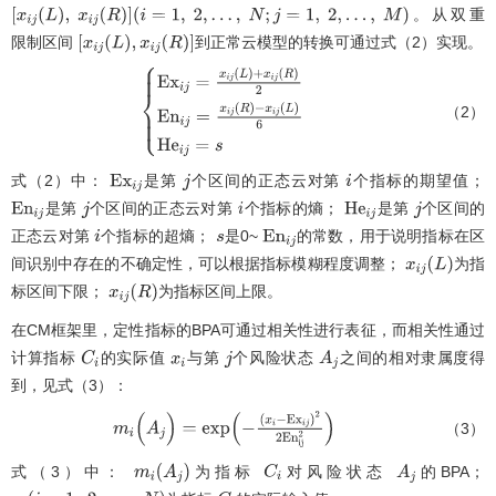
。从双重
[
x
i
j
(
L
)
,
x
i
j
(
R
)
]
(
i
=
1
,
2
,
…
,
N
;
j
=
1
,
2
,
…
,
M
)
限制区间
到正常云模型的转换可通过式（2）实现。
[
x
i
j
(
L
)
,
x
i
j
(
R
)
]
（2）
E
x
i
j
=
x
i
j
L
+
x
i
j
R
2
E
n
i
j
=
x
i
j
R
-
x
i
j
L
6
H
e
i
j
=
s
式（2）中：
是第
个区间的正态云对第
个指标的期望值；
E
x
i
j
j
i
是第
个区间的正态云对第
个指标的熵；
是第
个区间的
E
n
i
j
j
i
H
e
i
j
j
正态云对第
个指标的超熵；
是0~
的常数，用于说明指标在区
i
s
E
n
i
j
间识别中存在的不确定性，可以根据指标模糊程度调整；
为指
x
i
j
(
L
)
标区间下限；
为指标区间上限。
x
i
j
(
R
)
在CM框架里，定性指标的BPA可通过相关性进行表征，而相关性通过
计算指标
的实际值
与第
个风险状态
之间的相对隶属度得
C
i
x
i
j
A
j
到，见式（3）：
（3）
m
i
(
A
j
)
=
e
x
p
-
x
i
-
E
x
i
j
2
2
E
n
i
j
2
式（3）中：
为指标
对风险状态
的BPA；
m
i
(
A
j
)
C
i
A
j