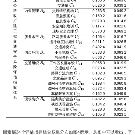
速
路段长度
0.153 0
0.009 6
C
2
公
交通量
0.626 6
0.039 2
C
3
路
内业管理
交通组织机构
0.263 5
0.049 2
B
2
C
4
改
应急预案
0.169 2
0.031 6
C
5
扩
信息发布
0.079 3
0.014 8
C
6
建
安全知识培训
0.117 7
0.022 0
C
7
工
现场安全管理
0.370 3
0.069 2
C
8
程
服务水平
路网服务水平
0.196 4
0.016 7
B
3
C
9
交
运行速度协调性
0.311 2
0.026 5
C
10
通
交通冲突
0.492 4
0.041 9
C
11
安
周边环境
不良地质
0.333 3
0.093 2
B
4
C
12
全
气候条件
0.666 7
0.046 6
C
13
风
交通组织
工作区长度布设
0.065 0
0.019 9
B
5
C
14
险
交通组成
0.073 4
0.022 5
C
15
评
路网分流方案
0.132 3
0.040 5
C
16
估
危化品运输
0.095 7
0.029 3
C
17
指
路网分流交通标志
0.198 4
0.060 8
C
18
标
路网分流交通标线
0.272 4
0.083 4
C
19
体
车辆限速方案
0.162 9
0.049 9
C
20
系
现场防护
隔离防护设施
0.482 2
0.105 8
B
6
C
21
视线诱导设施
0.184 2
0.040 4
C
22
警示设施
0.228 3
0.050 1
C
23
临时防护设施维护
0.105 3
0.023 1
C
24
因素层24个评估指标组合权重分布如
图4
所示。从图中可以看出，平