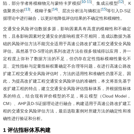
10
11
12
[
-
]
[
]
陷，部分学者将模糊物元与蒙特卡罗模拟
、集成云模型
、K
13
14
15
[
]
[
]
[
]
值聚类分析
、模糊子集
、层次分析法与熵权法
等引入D-S证
据理论中进行融合，以更好地降低评估结果的不确定性和模糊性。
交通安全风险评估数据多源，影响因素具有高度的模糊性和不确定
性，且各影响因素对交通安全的影响程度不尽相同，造成以数据为基
础的风险评估方法不能完全适用于高速公路改扩建工程交通安全风险
评估。虽然基于D-S理论的系列改进方法在很多领域得以应用，并一
定程度上弥补了数据方法的不足，但仍存在定性指标模糊性量化不
足、定性指标与定量指标权重确定不合理等问题，在进行高速公路改
扩建工程交通安全风险评估时，方法的适用性和准确性仍显不足。因
此，为提高改扩建工程交通安全风险评估的准确性，本文将首先基于
改扩建工程的特点，建立交通安全风险评估指标体系，并根据指标体
系的特点，结合现有评价模型的不足，将云模型（Cloud Model，
CM）、AHP及D-S证据理论进行融合，构建适用于高速公路改扩建工
程的交通安全风险评估方法，最后选取案例对所建方法的确定性和准
确性进行验证和分析。
1 评估指标体系构建