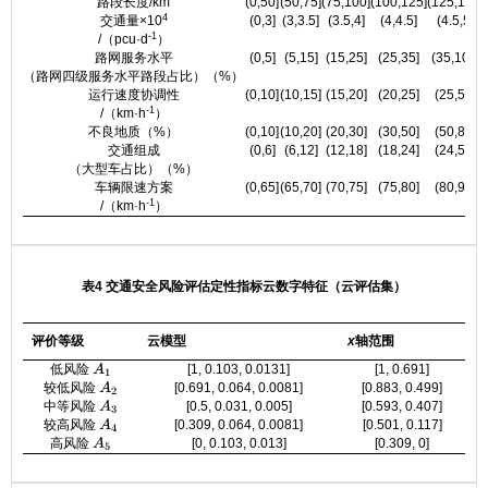
路段长度/km
(0,50]
(50,75]
(75,100]
(100,125]
(125,150]
4
交通量×10
(0,3]
(3,3.5]
(3.5,4]
(4,4.5]
(4.5,5]
-1
/（pcu·d
）
路网服务水平
(0,5]
(5,15]
(15,25]
(25,35]
(35,100]
（路网四级服务水平路段占比）（%）
运行速度协调性
(0,10]
(10,15]
(15,20]
(20,25]
(25,50]
-1
/（km·h
）
不良地质（%）
(0,10]
(10,20]
(20,30]
(30,50]
(50,80]
交通组成
(0,6]
(6,12]
(12,18]
(18,24]
(24,50]
（大型车占比）（%）
车辆限速方案
(0,65]
(65,70]
(70,75]
(75,80]
(80,90]
-1
/（km·h
）
表4 交通安全风险评估定性指标云数字特征（云评估集）
评价等级
云模型
x
轴范围
低风险
[1, 0.103, 0.0131]
[1, 0.691]
A
1
较低风险
[0.691, 0.064, 0.0081]
[0.883, 0.499]
A
2
中等风险
[0.5, 0.031, 0.005]
[0.593, 0.407]
A
3
较高风险
[0.309, 0.064, 0.0081]
[0.501, 0.117]
A
4
高风险
[0, 0.103, 0.013]
[0.309, 0]
A
5