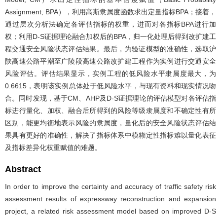
Assignment, BPA），利用高斯隶属度函数求出定量指标BPA；接着，
通过层次分析法确定各评估指标的权重，进而对各指标BPA进行加
权；利用D-S证据理论融合加权后的BPA，归一化处理后得到改扩建工
程交通安全风险状态评估结果。最后，为验证模型的准确性，选取沪
陕高速公路平潮至广陵段高速公路改扩建工程作为实例进行交通安全
风险评估。评估结果显示，实例工程的低风险水平隶属度最大，为
0.6615，表明该实例总体处于低风险水平，与现有资料和现实情况吻
合。同时发现，基于CM、AHP及D-S证据理论的评估模型对各评估指
标进行量化、加权、融合后所得到的风险等级隶属度和不确定性有所
区别，能更均衡地表示风险的隶属度，量化后的安全风险状态评估结
果具有更好的准确性，解决了指标体系中模糊定性指标难以量化表征
及指标差异化权重赋值的难题。
Abstract
In order to improve the certainty and accuracy of traffic safety risk
assessment results of expressway reconstruction and expansion
project, a related risk assessment model based on improved D-S