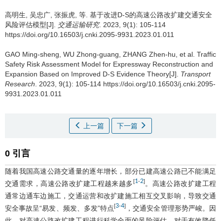
高明生
,
吴忠广
,
张振虎
,
等
.
基于改进D-S的高速公路改扩建交通安全
风险评估模型[J].
交通运输研究
. 2023, 9(1): 105-114
https://doi.org/10.16503/j.cnki.2095-9931.2023.01.011
GAO Ming-sheng
,
WU Zhong-guang
,
ZHANG Zhen-hu
,
et al
.
Traffic
Safety Risk Assessment Model for Expressway Reconstruction and
Expansion Based on Improved D-S Evidence Theory[J].
Transport
Research
. 2023, 9(1): 105-114 https://doi.org/10.16503/j.cnki.2095-
9931.2023.01.011
上一篇
下一篇
0 引言
随着我国高速公路交通量的逐年增长，部分已建高速公路已不能满足
1
2
[
-
]
交通需求，高速公路改扩建工程越来越多
。高速公路改扩建工程
通常边通车边施工，交通运营和改扩建施工相互交叉影响，导致交通
3
4
[
-
]
安全事故呈“易发、频发、多发”特点
，交通安全管理形势严峻。因
此，对高速公路改扩建工程进行科学全面的风险评估，对于有效降低