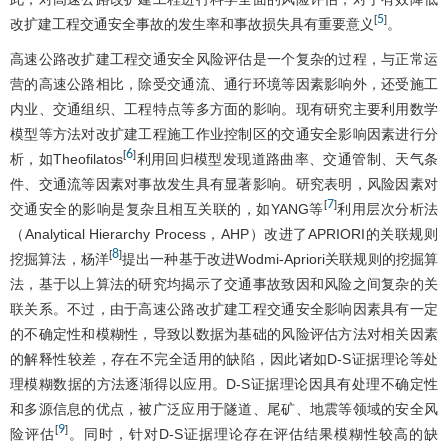
5
[
]
改扩建工程交通安全事故的发生率和事故损失具有重要意义
。
高速公路改扩建工程交通安全风险评估是一个复杂的过程，与正常运
营的高速公路相比，除受交通流、通行环境等因素影响外，还受施工
内业、交通组织、工程特点等多方面的影响。现有研究主要利用数学
模型等方法对改扩建工程施工作业控制区的交通安全影响因素进行分
6
[
]
析，如Theofilatos
利用回归模型发现道路曲率、交通管制、天气条
件、交通流等因素对事故发生具有显著影响。研究表明，风险因素对
7
[
]
交通安全的影响是复杂且相互关联的，如YANG等
利用层次分析法
（Analytical Hierarchy Process，AHP）改进了APRIORI的关联规则
8
[
]
挖掘算法，杨洋
提出一种基于改进Wodmi-Apriori关联规则的挖掘算
法，基于以上算法的研究均揭示了交通事故致因和风险之间复杂的关
联关系。不过，由于高速公路改扩建工程交通安全影响因素具有一定
的不确定性和模糊性，导致以数据为基础的风险评估方法对相关因素
的解释性较差，存在不完全适用的缺陷，因此诸如D-S证据理论等处
理模糊数据的方法逐渐得以应用。D-S证据理论因具有处理不确定性
和多源信息的优点，被广泛应用于隧道、尾矿、地震等领域的安全风
9
[
]
险评估
。同时，针对D-S证据理论存在评估结果模糊性较高的缺