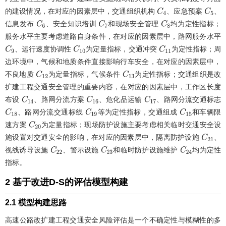
的建设情况，在对应的因素层中，交通组织机构
、应急预案
、
C
4
C
5
信息发布
、安全知识培训
和现场安全管理
均为定性指标；
C
6
C
7
C
8
服务水平主要考虑道路自身条件，在对应的因素层中，路网服务水平
、运行速度协调性
为定量指标，交通冲突
为定性指标；周
C
9
C
10
C
11
边环境中，气候和地质条件直接影响行车安全，在对应的因素层中，
不良地质
为定量指标，气候条件
为定性指标；交通组织是改
C
12
C
13
扩建工程交通安全管理的重要内容，在对应的因素层中，工作区长度
布设
、路网分流方案
、危化品运输
、路网分流交通标志
C
14
C
16
C
17
、路网分流交通标线
等为定性指标，交通组成
和车辆限
C
18
C
19
C
15
速方案
为定量指标；现场防护设施主要考虑相关临时交通安全设
C
20
施设置对交通安全的影响，在对应的因素层中，隔离防护设施
、
C
21
视线诱导设施
、警示设施
和临时防护设施维护
均为定性
C
22
C
23
C
24
指标。
2 基于改进D-S的评估模型构建
2.1 模型构建思路
高速公路改扩建工程交通安全风险评估是一个不确定性与模糊性的多