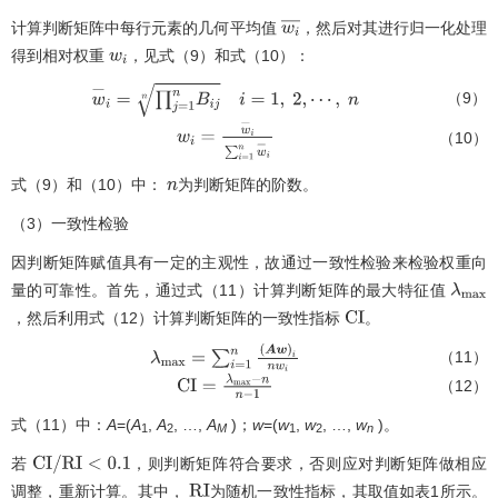
计算判断矩阵中每行元素的几何平均值
，然后对其进行归一化处理
w
i
¯
得到相对权重
，见式（9）和式（10）：
w
i
（9）
w
-
i
=
∏
j
=
1
n
B
i
j
n
i
=
1
,
2
,
⋯
,
n
（10）
w
i
=
w
-
i
∑
i
=
1
n
w
-
i
式（9）和（10）中：
为判断矩阵的阶数。
n
（3）一致性检验
因判断矩阵赋值具有一定的主观性，故通过一致性检验来检验权重向
量的可靠性。首先，通过式（11）计算判断矩阵的最大特征值
λ
m
a
x
，然后利用式（12）计算判断矩阵的一致性指标
。
C
I
（11）
λ
m
a
x
=
∑
i
=
1
n
A
w
i
n
w
i
（12）
C
I
=
λ
m
a
x
-
n
n
-
1
式（11）中：
A
=(
A
,
A
, …,
A
)；
w
=(
w
,
w
, …,
w
)。
1
2
M
1
2
n
若
，则判断矩阵符合要求，否则应对判断矩阵做相应
C
I
/
R
I
<
0.1
调整，重新计算。其中，
为随机一致性指标，其取值如
表1
所示。
R
I