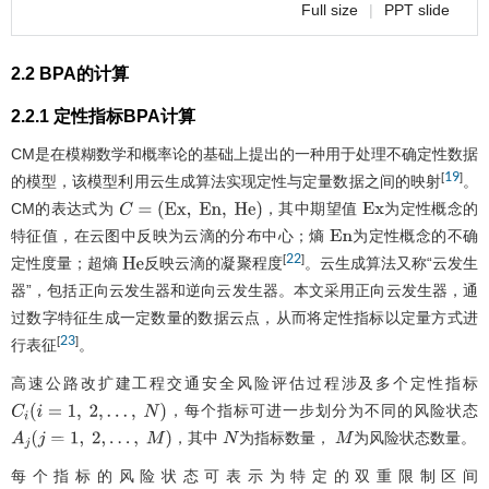
Full size
|
PPT slide
2.2 BPA的计算
2.2.1 定性指标BPA计算
CM是在模糊数学和概率论的基础上提出的一种用于处理不确定性数据
19
[
]
的模型，该模型利用云生成算法实现定性与定量数据之间的映射
。
CM的表达式为
，其中期望值
为定性概念的
C
=
(
E
x
,
E
n
,
H
e
)
E
x
特征值，在云图中反映为云滴的分布中心；熵
为定性概念的不确
E
n
22
[
]
定性度量；超熵
反映云滴的凝聚程度
。云生成算法又称“云发生
H
e
器”，包括正向云发生器和逆向云发生器。本文采用正向云发生器，通
过数字特征生成一定数量的数据云点，从而将定性指标以定量方式进
23
[
]
行表征
。
高速公路改扩建工程交通安全风险评估过程涉及多个定性指标
，每个指标可进一步划分为不同的风险状态
C
i
(
i
=
1
,
2
,
…
,
N
)
，其中
为指标数量，
为风险状态数量。
A
j
(
j
=
1
,
2
,
…
,
M
)
N
M
每个指标的风险状态可表示为特定的双重限制区间