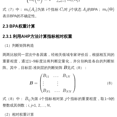
式（7）中：
为第
个指标
对
个状态
的BPA；
m
i
(
A
j
)
i
C
i
j
A
j
m
i
(
Θ
)
表示BPA的不确定性。
2.3 BPA权重计算
2.3.1 利用AHP方法计算指标相对权重
（1）判断矩阵构造
两两比较同一层次中各因素，经相关领域专家评价后，根据相互间的
重要程度，通过1~9标度法将判断定量化，并分别构造各自的判断矩
阵。其中，目标层-准则层的判断矩阵
见式（8）：
B
（8）
B
=
B
11
…
B
1
N
⋮
⋮
B
N
1
…
B
N
N
式（8）中：
为第
个指标相对第
个指标的重要程度，取1~9的
B
i
j
i
j
整数或其倒数；
i
,
j
=1, 2,…,
N
。
（2）相对权重计算