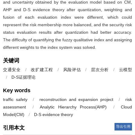
and uncertainty obtained by the evaluation model based on CM,
AHP and D-S evidence theory after quantization, weighting and
fusion of each evaluation index were different, which could
represent the risk membership more balanced, and the security risk
status evaluation results after quantization had better accuracy.
The difficulty of quantifying the fuzzy qualitative index and assigning
different weights to the index system was solved.
关键词
交通安全
/
改扩建工程
/
风险评估
/
层次分析
/
云模型
/
D-S证据理论
Key words
traffic safety
/
reconstruction and expansion project
/
risk
assessment
/
Analytic Hierarchy Process(AHP)
/
Cloud
Model(CM)
/
D-S evidence theory
导出引用
引用本文