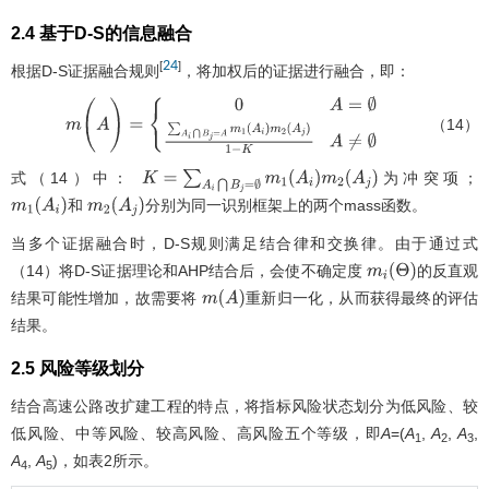
2.4 基于D-S的信息融合
24
[
]
根据D-S证据融合规则
，将加权后的证据进行融合，即：
（14）
m
(
A
)
=
0
A
=
∅
∑
A
i
⋂
B
j
=
A
m
1
(
A
i
)
m
2
(
A
j
)
1
-
K
A
≠
∅
式（14）中：
为冲突项；
K
=
∑
A
i
⋂
B
j
=
∅
m
1
(
A
i
)
m
2
(
A
j
)
和
分别为同一识别框架上的两个mass函数。
m
1
(
A
i
)
m
2
(
A
j
)
当多个证据融合时，D-S规则满足结合律和交换律。由于通过式
（14）将D-S证据理论和AHP结合后，会使不确定度
的反直观
m
i
(
Θ
)
结果可能性增加，故需要将
重新归一化，从而获得最终的评估
m
(
A
)
结果。
2.5 风险等级划分
结合高速公路改扩建工程的特点，将指标风险状态划分为低风险、较
低风险、中等风险、较高风险、高风险五个等级，即
A
=(
A
,
A
,
A
,
1
2
3
A
,
A
)，如
表2
所示。
4
5