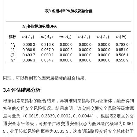
表8 各指标BPA加权及融合值
各指标加权后BPA
B
1
指标
m
(
A
1
)
m
(
A
2
)
m
(
A
3
)
m
(
A
4
)
m
(
A
5
)
m
(
Θ
)
0.000 3
0.216 8
0.000 0
0.000 0
0.000 0
0.783 0
C
1
0.080 9
0.067 9
0.000 2
0.000 0
0.000 0
0.851 0
C
2
0.493 7
0.000 1
0.000 0
0.000 0
0.000 0
0.506 1
C
3
0.386 3
0.054 7
0.000 0
0.000 0
0.000 0
0.558 9
T
同理，可以得到其他因素层指标的融合结果。
3.4 评估结果分析
根据因素层指标的融合结果，再将准则层指标作为证据体，融合得到
实例的交通安全风险状况。结果表明，该实例交通安全风险等级隶属
度向量为（0.6615, 0.3339, 0.0002, 0, 0.0044）。根据
表2
定义的交
通安全水平等级，可知平广段交通安全状态为低风险的概率为0.661
5，处于较低风险的概率为0.333 9，这表明该路段交通安全总体处于