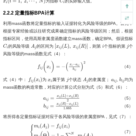
为指标
的实际输入值。
x
i
(
i
=
1
,
2
,
⋯
,
N
)
C
i
2.2.2 定量指标BPA计算
利用mass函数将定量指标的输入证据转化为风险等级的BPA。首先，
根据专家经验或以往研究成果确定指标的风险等级区间；然后，根据
指标区间，使用高斯隶属度函数建立mass函数，确定BPA。假设指标
的风险等级
的区间为
，则第
个指标的第
个
C
i
A
j
[
x
i
j
(
L
)
,
x
i
j
(
R
)
]
i
j
风险等级的mass函数见式（4）：
（4）
f
i
j
(
x
i
)
=
-
x
i
-
a
i
j
b
i
j
2
式（4）中：
为
属于第
个状态
的隶属度；
,
均为
f
i
j
(
x
i
)
x
i
j
A
j
a
i
j
b
i
j
mass函数的构造常数，对应的计算公式分别为式（5）和式（6）：
（5）
a
i
j
=
x
i
j
(
L
)
+
x
i
j
(
R
)
2
（6）
b
i
j
=
x
i
j
(
R
)
-
x
i
j
(
L
)
1.665
将所得各定量指标证据对应于各风险等级的隶属度BPA，见式（7）：
（7）
m
i
(
A
j
)
=
f
i
j
(
x
i
)
m
i
(
Θ
)
=
1
-
∑
i
=
1
N
m
i
(
A
j
)