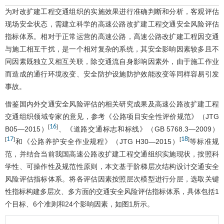
为对改扩建工程交通组织的实施效果进行准确判断和分析，客观评估
现场安全状态，需建立科学的高速公路改扩建工程交通安全风险评估
指标体系。相对于正常运营的高速公路，高速公路改扩建工程因交通
与施工相互干扰，是一个相对复杂的系统，其安全影响因素较多且不
同因素既独立又相互关联，除交通流自身影响因素外，由于施工作业
而造成的通行环境改变、安全防护设施防护效能改变等同样容易引发
事故。
借鉴国内外交通安全风险评估的相关研究成果及高速公路改扩建工程
交通组织领域专家的意见，参考《公路项目安全性评价规范》（JTG
16
[
]
B05—2015）
、《道路交通标志和标线》（GB 5768.3—2009）
17
18
[
]
[
]
和《公路养护安全作业规程》（JTG H30—2015）
等标准规
范，并结合当前我国高速公路改扩建工程交通组织实施现状，按照科
学性、可操作性及规范性原则，本文基于阶梯层次结构设计交通安全
风险评估指标体系。将各评估因素按照层次模型进行分层，选取关键
性指标构建多层次、多方面的交通安全风险评估指标体系，具体包括1
个目标、6个准则和24个影响因素，如
图1
所示。