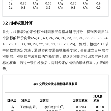
0.85
0.65
0.75
0.9
C
5
C
11
C
17
C
23
0.8
3.5
0.8
0.9
C
6
C
12
C
18
C
24
3.2 指标权重计算
首先，根据
表2
的评价标准对因素层各指标进行打分，得到因素层24
个指标的评价向量
R
=(31, 49, 26, 24, 26, 23, 22, 36, 38, 32, 23, 24,
16, 26, 19, 33, 30, 24, 22, 20, 21, 30, 20, 26)。然后，根据2.3.1节
中的权重确定方法，通过咨询交通领域相关专家，分别建立目标层与
准则层、准则层与因素层的判断矩阵，得到各准则层和因素层评估指
标的权重，通过一致性检验后，得到各评估指标的最终权重，如
表6
所
示。
表6 交通安全状态指标体系及权重
准则层
目标层
准则层
因素层
因素层权重
权重
高
工程特点
改扩建形式
0.220 4
0.013 8
B
1
C
1