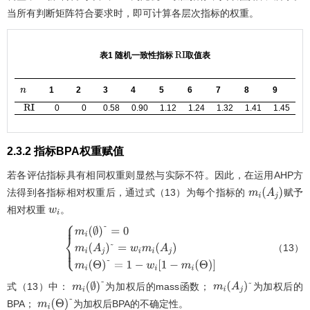
当所有判断矩阵符合要求时，即可计算各层次指标的权重。
表1 随机一致性指标
取值表
R
I
1
2
3
4
5
6
7
8
9
n
0
0
0.58
0.90
1.12
1.24
1.32
1.41
1.45
R
I
2.3.2 指标BPA权重赋值
若各评估指标具有相同权重则显然与实际不符。因此，在运用AHP方
法得到各指标相对权重后，通过式（13）为每个指标的
赋予
m
i
(
A
j
)
相对权重
。
w
i
（13）
m
i
(
∅
)
~
=
0
m
i
(
A
j
)
~
=
w
i
m
i
(
A
j
)
m
i
(
Θ
)
~
=
1
-
w
i
[
1
-
m
i
(
Θ
)
]
式（13）中：
为加权后的mass函数；
为加权后的
m
i
(
∅
)
~
m
i
(
A
j
)
~
BPA；
为加权后BPA的不确定性。
m
i
(
Θ
)
~