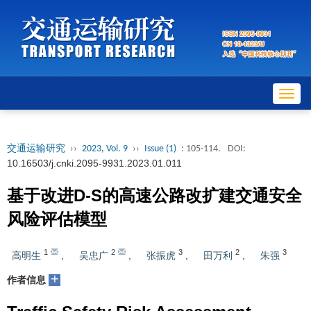
Toggl
navig
交通运输研究
››
2023, Vol. 9
››
Issue (1)
: 105-114.
DOI:
10.16503/j.cnki.2095-9931.2023.01.011
基于改进D-S的高速公路改扩建交通安全
风险评估模型
1
2
3
2
3
高明生
,
吴忠广
,
张振虎
,
田万利
,
朱强
+
作者信息