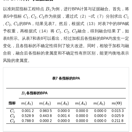
以准则层指标工程特点
为例，进行BPA计算与证据融合。首先，将
B
1
表5
中指标
,
,
作为依据，通过式（2）~式（7）分别求出
C
1
C
2
C
3
C
1
,
,
的BPA，结果见
表7
。然后，根据式（13）对
表7
中的BPA赋
C
2
C
3
予权重，再根据式（14）将
,
,
融合，得到融合结果
，如
C
1
C
2
C
3
T
表8
所示。从
表7
和
表8
可以看出，经过加权后各指标的BPA均发生一定
变化，且各指标的不确定性得到了较大改进。同时，相较于加权与融
合前，融合后各指标的隶属度和不确定性有所区别，能更均衡地表示
风险的隶属度。
表7 各指标的BPA
各指标的BPA
B
1
指标
m
(
A
1
)
m
(
A
2
)
m
(
A
3
)
m
(
A
4
)
m
(
A
5
)
m
(
Θ
)
0.001 2
0.983 5
0.000 0
0.000 0
0.000 0
0.015 3
C
1
0.528 9
0.443 8
0.001 4
0.000 0
0.000 0
0.025 9
C
2
0.788 0
0.000 2
0.000 0
0.000 0
0.000 0
0.211 8
C
3