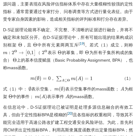
源问题，主要表现在风险评估指标体系中存在大量模糊性较强的定性
指标，通常需要通过专家打分、问卷调查等方式进行量化表征。由于
受专家自身因素的影响，造成相关指标的评判标准和打分存在差异。
D-S证据理论能将不确定、不完整、不清晰的证据进行融合，并将不
确定和未知区分开。在D-S证据理论中，所有可能出现的结果构成识
19
[
]
别框架
，且
中所有元素两两互斥
。若式（1）成立，则称
Θ
Θ
（
表示
的幂集，即
为所有子集所构成的集
m
:
2
Θ
→
[
0,1
]
2
Θ
Θ
Θ
合）
上的基本信度赋值（Basic Probability Assignment, BPA），也
Θ
称mass函数。
，
（1）
m
(
∅
)
=
0
∑
A
⊆
Θ
m
(
A
)
=
1
式（1）中：
表示空集，
表示空集事件的mass函数；
为框
∅
m
(
∅
)
A
架
中的事件；
表示事件
的mass函数。
Θ
m
(
A
)
A
在信息论中，D-S证据理论已被证明是处理多源信息融合的有效工
20
[
]
具，但由于定性指标BPA是模糊的
且各指标的权重相同，导致其不
能完全适用于高速公路改扩建工程交通安全风险评估。为此，首先利
用CM求出定性指标BPA，利用高斯隶属度函数求出定量指标BPA；然