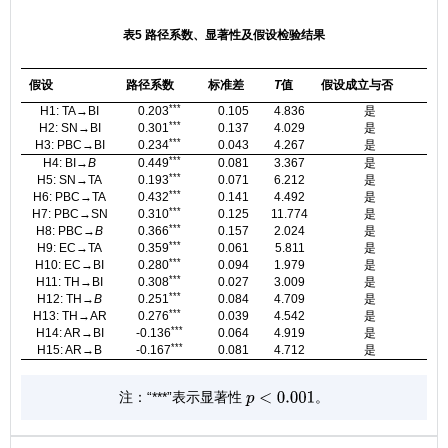
表5 路径系数、显著性及假设检验结果
假设
路径系数
标准差
T
值
假设成立与否
***
H1: TA→BI
0.203
0.105
4.836
是
***
H2: SN→BI
0.301
0.137
4.029
是
***
H3: PBC→BI
0.234
0.043
4.267
是
***
H4: BI→
B
0.449
0.081
3.367
是
***
H5: SN→TA
0.193
0.071
6.212
是
***
H6: PBC→TA
0.432
0.141
4.492
是
***
H7: PBC→SN
0.310
0.125
11.774
是
***
H8: PBC→
B
0.366
0.157
2.024
是
***
H9: EC→TA
0.359
0.061
5.811
是
***
H10: EC→BI
0.280
0.094
1.979
是
***
H11: TH→BI
0.308
0.027
3.009
是
***
H12: TH→
B
0.251
0.084
4.709
是
***
H13: TH→AR
0.276
0.039
4.542
是
***
H14: AR→BI
-0.136
0.064
4.919
是
***
H15: AR→B
-0.167
0.081
4.712
是
注：“***”表示显著性
。
p
<
0.001