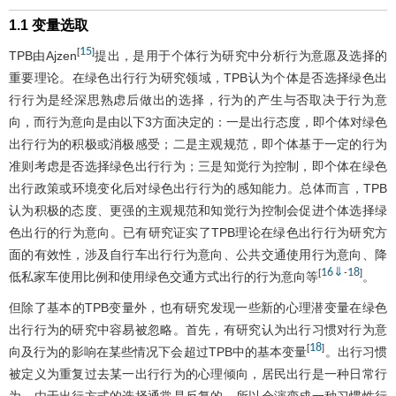
1.1 变量选取
15
[
]
TPB由Ajzen
提出，是用于个体行为研究中分析行为意愿及选择的
重要理论。在绿色出行行为研究领域，TPB认为个体是否选择绿色出
行行为是经深思熟虑后做出的选择，行为的产生与否取决于行为意
向，而行为意向是由以下3方面决定的：一是出行态度，即个体对绿色
出行行为的积极或消极感受；二是主观规范，即个体基于一定的行为
准则考虑是否选择绿色出行行为；三是知觉行为控制，即个体在绿色
出行政策或环境变化后对绿色出行行为的感知能力。总体而言，TPB
认为积极的态度、更强的主观规范和知觉行为控制会促进个体选择绿
色出行的行为意向。已有研究证实了TPB理论在绿色出行行为研究方
面的有效性，涉及自行车出行行为意向、公共交通使用行为意向、降
16
⇓
18
[
-
]
低私家车使用比例和使用绿色交通方式出行的行为意向等
。
但除了基本的TPB变量外，也有研究发现一些新的心理潜变量在绿色
出行行为的研究中容易被忽略。首先，有研究认为出行习惯对行为意
18
[
]
向及行为的影响在某些情况下会超过TPB中的基本变量
。出行习惯
被定义为重复过去某一出行行为的心理倾向，居民出行是一种日常行
为，由于出行方式的选择通常是反复的，所以会演变成一种习惯性行