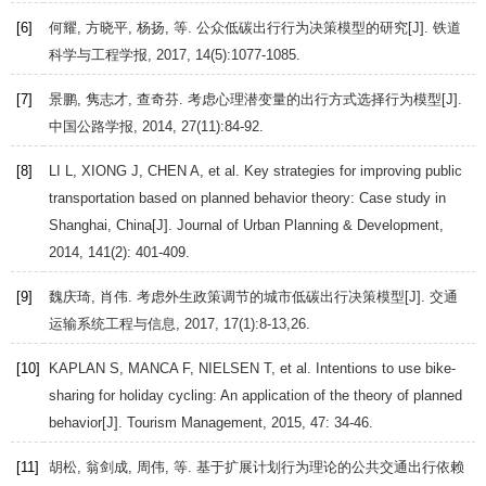
[6]
何耀, 方晓平, 杨扬, 等. 公众低碳出行行为决策模型的研究[J].
铁道
科学与工程学报
,
2017
,
14
(5):1077-1085.
[7]
景鹏, 隽志才, 查奇芬. 考虑心理潜变量的出行方式选择行为模型[J].
中国公路学报
,
2014
,
27
(11):84-92.
[8]
LI
L
,
XIONG
J
,
CHEN
A
, et al. Key strategies for improving public
transportation based on planned behavior theory: Case study in
Shanghai, China[J].
Journal of Urban Planning & Development
,
2014
,
141
(2): 401-409.
[9]
魏庆琦, 肖伟. 考虑外生政策调节的城市低碳出行决策模型[J].
交通
运输系统工程与信息
,
2017
,
17
(1):8-13,26.
[10]
KAPLAN
S
,
MANCA
F
,
NIELSEN
T
, et al. Intentions to use bike-
sharing for holiday cycling: An application of the theory of planned
behavior[J].
Tourism Management
,
2015
,
47
: 34-46.
[11]
胡松, 翁剑成, 周伟, 等. 基于扩展计划行为理论的公共交通出行依赖