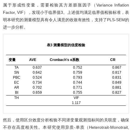
属于形成性变量，需要检验其方差膨胀因子（Variance Inflation
Factor, VIF），发现小于临界值3。上述值均满足临界值检验标准，表
明本研究的测量模型具有令人满意的收敛有效性，支持了PLS-SEM的
进一步分析。
表3 测量模型的信度检验
变量
AVE
Cronbach's α系数
CR
TA
0.637
0.752
0.867
SN
0.642
0.759
0.817
PBC
0.524
0.793
0.831
EC
0.734
0.744
0.849
AR
0.702
0.771
0.881
BI
0.659
0.755
0.827
TH
VIF
1.117
然后，使用区分效度分析检验不同潜变量观测指标间的关联度，确保
不存在高度相关性。本研究使用异质-单质（Heterotrait-Monotrait,