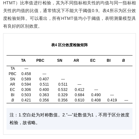
HTMT）比率值进行检验，其为不同指标相关性的均值与同一指标相
关性的均值的比值，通常情况下不能大于阈值0.9。
表4
所示为区分效
度检验矩阵。可以看出，所有HTMT值均小于阈值，表明测量模型具
有良好的区别效度。
表4 区分效度检验矩阵
TA
PBC
SN
AR
EC
BI
B
TA
—
PBC
0.458
—
SN
0.589
0.407
—
AR
0.594
0.511
0.511
—
EC
0.306
0.400
0.532
0.412
—
BI
0.503
0.363
0.329
0.684
0.490
—
B
0.421
0.356
0.356
0.610
0.408
0.419
—
注：1.空白处为对称数值。2.“—”处数值为1，不用于区分效度
检验，故省略。