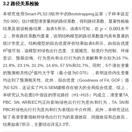
3.2 路径关系检验
本研究使用Smart-PLS3.0软件中的Bootstrapping运算（子样本设定
为5 000）估计模型潜变量间的路径系数，得到路径系数、显著性检验
结果及假设检验结果，如
表5
所示。由
表5
可知，在
水平
p
<
0.001
上，所有路径系数均显著，说明结构模型的路径系数值均具有显著的
统计学意义。结构模型的拟合优度评价结果如
表6
所示。由拟合优度
2
R
值可知，该模型对绿色出行态度、主观规范、知觉行为控制、环保
意识、预期后悔、行为意向和出行行为的方差解释率分别为16.7%,
21.8%, 23.1%, 31.2%, 14.6%, 57.5%和31.7%。同时，5个潜在变量
2
的预测相关性
Q
值均大于零（最小值为0.075），表明这些内生变量
均达到了预测相关性。此外，拟合优度（Goodness of Fit, GOF）值
为0.525，这证实了PLS-SEM建模存在较大的全局拟合优度。综上，
本研究认为在
图1
中假设的理论路径（H1~H15）均成立，潜变量TA,
PBC, SN, AR和EC均正向影响绿色出行行为意向和行为，TA, SN和
PBC对绿色出行行为意向和行为表现出中介作用。此外，本研究还比
较了各潜变量指标对绿色出行行为的直接效应、间接效应和总效应，
结果如
表7
所示，主要结论详见3.3节。