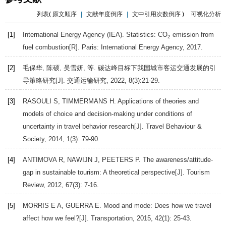
列表(
原文顺序
|
文献年度倒序
|
文中引用次数倒序
)
可视化分析
[1]
International Energy Agency (IEA). Statistics: CO
emission from
2
fuel combustion[R].
Paris: International Energy Agency
,
2017
.
[2]
毛保华, 陈硕, 吴雪妍, 等. 碳达峰目标下我国城市客运交通发展的引
导策略研究[J].
交通运输研究
,
2022
,
8
(3):21-29.
[3]
RASOULI
S
,
TIMMERMANS
H
. Applications of theories and
models of choice and decision-making under conditions of
uncertainty in travel behavior research[J].
Travel Behaviour &
Society
,
2014
,
1
(3): 79-90.
[4]
ANTIMOVA
R
,
NAWIJN
J
,
PEETERS
P
. The awareness/attitude‐
gap in sustainable tourism: A theoretical perspective[J].
Tourism
Review
,
2012
,
67
(3): 7-16.
[5]
MORRIS
E A
,
GUERRA
E
. Mood and mode: Does how we travel
affect how we feel?[J].
Transportation
,
2015
,
42
(1): 25-43.