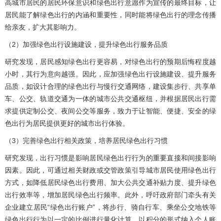
高城市居民的居民环保意识和绿色出行意愿作为宣传的最终目标，让
居民能了解绿色出行的内涵和重要性，同时能将绿色出行的理念传播
给亲友，扩大其影响力。
（2）加强绿色出行设施建设，提升绿色出行服务品质
研究发现，居民感知绿色出行更容易，对绿色出行的预期后悔程度越
小时，其行为意向越强。因此，应加强绿色出行设施建设、提升服务
品质，如设计合理的绿色出行与慢行交通网络，建设集步行、共享单
车、公交、轨道交通为一体的城市公共交通枢纽，并根据居民出行需
求提供定制公交、夜间公交等服务，致力于让智能、便捷、安全的绿
色出行为居民提供更好的城市出行体验。
（3）完善绿色出行相关政策，培养居民绿色出行习惯
研究发现，出行习惯是影响居民绿色出行行为的重要直接和间接影响
因素。因此，可通过相关财政或交管政策引导城市居民使用绿色出行
方式，如降低居民绿色出行费用、加大公共交通补贴力度、提升绿色
出行效率等，增加居民绿色出行频率。此外，呼吁政府部门牵头有关
企业建立居民“绿色出行账户”，将步行、骑自行车、乘坐公交地铁等
绿色出行行为以一定的比例进行量化计算，以积分的形式纳入个人账