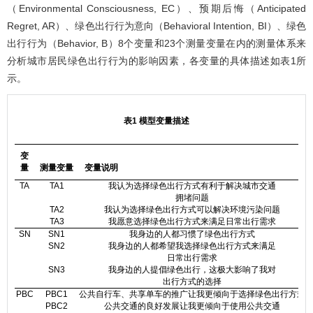
（Environmental Consciousness, EC）、预期后悔（Anticipated
Regret, AR）、绿色出行行为意向（Behavioral Intention, BI）、绿色
出行行为（Behavior, B）8个变量和23个测量变量在内的测量体系来
分析城市居民绿色出行行为的影响因素，各变量的具体描述如
表1
所
示。
表1 模型变量描述
变
量
测量变量
变量说明
TA
TA1
我认为选择绿色出行方式有利于解决城市交通
拥堵问题
TA2
我认为选择绿色出行方式可以解决环境污染问题
TA3
我愿意选择绿色出行方式来满足日常出行需求
SN
SN1
我身边的人都习惯了绿色出行方式
SN2
我身边的人都希望我选择绿色出行方式来满足
日常出行需求
SN3
我身边的人提倡绿色出行，这极大影响了我对
出行方式的选择
PBC
PBC1
公共自行车、共享单车的推广让我更倾向于选择绿色出行方式
PBC2
公共交通的良好发展让我更倾向于使用公共交通