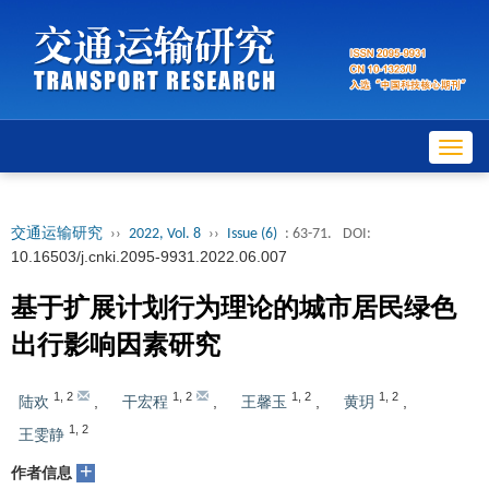
Toggl
navig
交通运输研究
››
2022, Vol. 8
››
Issue (6)
: 63-71.
DOI:
10.16503/j.cnki.2095-9931.2022.06.007
基于扩展计划行为理论的城市居民绿色
出行影响因素研究
1
,
2
1
,
2
1
,
2
1
,
2
陆欢
,
干宏程
,
王馨玉
,
黄玥
,
1
,
2
王雯静
+
作者信息