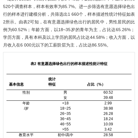
520个调查样本，样本有效率为85.7%。进一步筛选有意愿选择绿色出
行的样本进行建模分析，共筛选出1 660个，样本描述性统计特征如
表
2
所示。由
表2
可知，在有意愿选择绿色出行的居民中，男性居民的比
例为60.52%；年龄方面，以18~35岁的青年为主，占比达65.26%；
学历方面，具有本科及以上学历的居民占比达44.58%；收入方面，以
月收入在6 000元以下的工薪阶层为主，占比达86.55%。
表2 有意愿选择绿色出行的样本描述性统计特征
统计
基本信息
特征
占比（%）
性别
男
60.52
女
39.48
年龄
<18
2.99
/岁
18~25
38.98
26~35
26.28
36~45
18.24
46~55
10.09
>55
3.42
教育水平
初中/高中
28.58