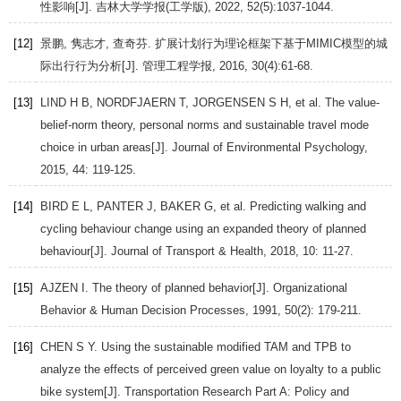
性影响[J].
吉林大学学报(工学版)
,
2022
,
52
(5):1037-1044.
[12]
景鹏, 隽志才, 查奇芬. 扩展计划行为理论框架下基于MIMIC模型的城
际出行行为分析[J].
管理工程学报
,
2016
,
30
(4):61-68.
[13]
LIND
H B
,
NORDFJAERN
T
,
JORGENSEN
S H
, et al. The value-
belief-norm theory, personal norms and sustainable travel mode
choice in urban areas[J].
Journal of Environmental Psychology
,
2015
,
44
: 119-125.
[14]
BIRD
E L
,
PANTER
J
,
BAKER
G
, et al. Predicting walking and
cycling behaviour change using an expanded theory of planned
behaviour[J].
Journal of Transport & Health
,
2018
,
10
: 11-27.
[15]
AJZEN
I
. The theory of planned behavior[J].
Organizational
Behavior & Human Decision Processes
,
1991
,
50
(2): 179-211.
[16]
CHEN
S Y
. Using the sustainable modified TAM and TPB to
analyze the effects of perceived green value on loyalty to a public
bike system[J].
Transportation Research Part A: Policy and