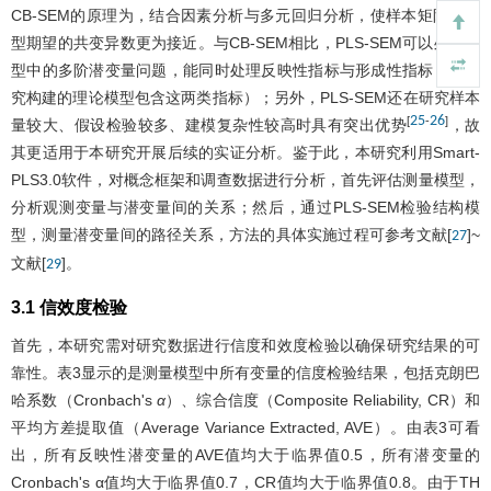
CB-SEM的原理为，结合因素分析与多元回归分析，使样本矩阵与模
型期望的共变异数更为接近。与CB-SEM相比，PLS-SEM可以处理模
型中的多阶潜变量问题，能同时处理反映性指标与形成性指标（本研
究构建的理论模型包含这两类指标）；另外，PLS-SEM还在研究样本
25
26
[
-
]
量较大、假设检验较多、建模复杂性较高时具有突出优势
，故
其更适用于本研究开展后续的实证分析。鉴于此，本研究利用Smart-
PLS3.0软件，对概念框架和调查数据进行分析，首先评估测量模型，
分析观测变量与潜变量间的关系；然后，通过PLS-SEM检验结构模
型，测量潜变量间的路径关系，方法的具体实施过程可参考文献[
]~
27
文献[
]。
29
3.1 信效度检验
首先，本研究需对研究数据进行信度和效度检验以确保研究结果的可
靠性。
表3
显示的是测量模型中所有变量的信度检验结果，包括克朗巴
哈系数（Cronbach's
α
）、综合信度（Composite Reliability, CR）和
平均方差提取值（Average Variance Extracted, AVE）。由
表3
可看
出，所有反映性潜变量的AVE值均大于临界值0.5，所有潜变量的
Cronbach's α值均大于临界值0.7，CR值均大于临界值0.8。由于TH