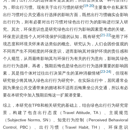
19
20
[
-
]
为，即出行习惯。现有关于出行习惯的研究
主要集中在私家车
出行习惯对公共交通出行选择的影响方面，既然出行习惯确实会影响
出行行为，则有必要对出行习惯对绿色出行行为的影响进行深入研
究。其次，环保意识也是研究绿色出行行为影响因素需考虑的关键。
21
22
[
-
]
环保意识是指个人对环境保护问题的认知，既有研究
使用了环
境态度和环境关怀来表达类似的概念。研究认为，人们会因价值观的
不同而产生不同程度的环保意识，进而影响其对保护环境的责任感和
个人规范，从而最终影响其与环保行为有关的行为意向，影响其绿色
出行行为选择。再者，预期后悔也是绿色出行行为选择重要的影响因
23
24
[
-
]
素，其是指个体对过往出行决策产生的某种消极情绪
，但现有
研究较少将其纳入绿色出行行为研究中。在实际出行中，居民通常会
因为乘坐公共交通带来的拥堵和不适而后悔乘坐公共交通，所以有必
要在本研究中加入预期后悔这一扩展潜变量。
综上，本研究在TPB和相关研究的基础上，结合绿色出行行为研究背
景，构建了包含出行态度（Travel Attitude, TA）、主观规范
（Subjective Norms, SN）、知觉行为控制（Perceived Behavioral
Control, PBC）、出行习惯（Travel Habit, TH）、环保意识