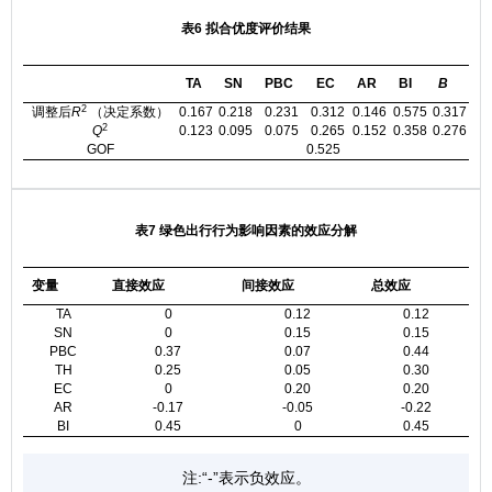
表6 拟合优度评价结果
TA
SN
PBC
EC
AR
BI
B
2
调整后
R
（决定系数）
0.167
0.218
0.231
0.312
0.146
0.575
0.317
2
Q
0.123
0.095
0.075
0.265
0.152
0.358
0.276
GOF
0.525
表7 绿色出行行为影响因素的效应分解
变量
直接效应
间接效应
总效应
TA
0
0.12
0.12
SN
0
0.15
0.15
PBC
0.37
0.07
0.44
TH
0.25
0.05
0.30
EC
0
0.20
0.20
AR
-0.17
-0.05
-0.22
BI
0.45
0
0.45
注:“-”表示负效应。