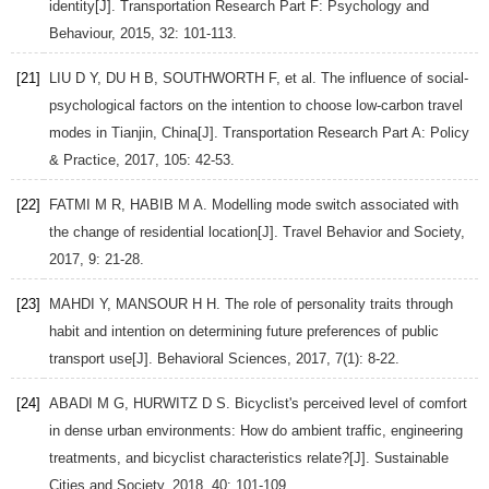
identity[J].
Transportation Research Part F: Psychology and
Behaviour
,
2015
,
32
: 101-113.
[21]
LIU
D Y
,
DU
H B
,
SOUTHWORTH
F
, et al. The influence of social-
psychological factors on the intention to choose low-carbon travel
modes in Tianjin, China[J].
Transportation Research Part A: Policy
& Practice
,
2017
,
105
: 42-53.
[22]
FATMI
M R
,
HABIB
M A
. Modelling mode switch associated with
the change of residential location[J].
Travel Behavior and Society
,
2017
,
9
: 21-28.
[23]
MAHDI
Y
,
MANSOUR
H H
. The role of personality traits through
habit and intention on determining future preferences of public
transport use[J].
Behavioral Sciences
,
2017
,
7
(1): 8-22.
[24]
ABADI
M G
,
HURWITZ
D S
. Bicyclist's perceived level of comfort
in dense urban environments: How do ambient traffic, engineering
treatments, and bicyclist characteristics relate?[J].
Sustainable
Cities and Society
,
2018
,
40
: 101-109.