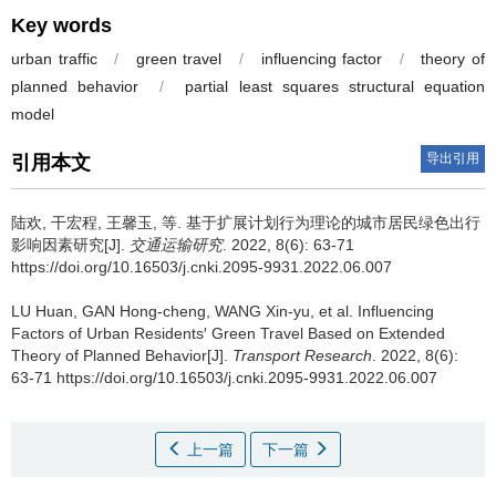
Key words
urban traffic
/
green travel
/
influencing factor
/
theory of
planned behavior
/
partial least squares structural equation
model
导出引用
引用本文
陆欢
,
干宏程
,
王馨玉
,
等
.
基于扩展计划行为理论的城市居民绿色出行
影响因素研究[J].
交通运输研究
. 2022, 8(6): 63-71
https://doi.org/10.16503/j.cnki.2095-9931.2022.06.007
LU Huan
,
GAN Hong-cheng
,
WANG Xin-yu
,
et al
.
Influencing
Factors of Urban Residents′ Green Travel Based on Extended
Theory of Planned Behavior[J].
Transport Research
. 2022, 8(6):
63-71 https://doi.org/10.16503/j.cnki.2095-9931.2022.06.007
上一篇
下一篇