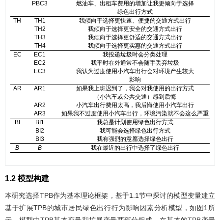
PBC3
燃油车、出租车费用的增加让我更倾向于选择
绿色出行方式
TH
TH1
我倾向于选择更快速、便捷的交通方式出行
TH2
我倾向于选择更安全的交通方式出行
TH3
我倾向于选择更舒适的交通方式出行
TH4
我倾向于选择更实惠的交通方式出行
EC
EC1
我投递垃圾时会分类处理
EC2
我平时在外通常不会随手丢弃垃圾
EC3
我认为过度使用小汽车出行会对环境产生较大
影响
AR
AR1
如果我上班迟到了，我会对我使用的出行方式
（小汽车或公共交通）感到后悔
AR2
小汽车出行费用太高，我后悔使用小汽车出行
AR3
如果我不过度使用小汽车出行，环境污染就不会这么严重
BI
BI1
我总是计划使用绿色出行方式
BI2
我可能会选择绿色出行方式
BI3
我有强烈的意愿选择绿色出行
B
B
我在最近的出行中选择了绿色出行
1.2 模型构建
本研究选择TPB作为基本理论框架，基于1.1节中探讨的模型变量建立
基于扩展TPB的城市居民绿色出行行为影响因素分析模型，如
图1
所
示。模型由TPB基本变量和扩展变量两部分组成。在基本的TPB变量