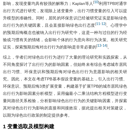
10
[
]
影响，发现变量均具有较强的解释力；Kaplan等人
利用TPB对通学
出行方式进行研究，发现除上述变量外，出行习惯变量的引入可以提
升模型的准确性。同时，居民的环保意识已经被研究证实是影响绿色
11
12
[
-
]
出行行为的关键因素，且会直接影响绿色出行态度
。心理学中
的预期后悔概念也被纳入出行行为研究中，这是一种与过往的行为经
验或习惯有关的情绪，会影响个体的行为意向和行为决策。相关研究
13
14
[
-
]
证实，探索预期后悔对出行行为的影响是非常必要的
。
综上，学者们对绿色出行行为进行了大量的理论研究和实践探索，从
不同角度探讨了出行行为的影响因素，但始终未有综合考虑城市居民
出行习惯、环保意识和预期后悔对绿色出行行为意愿影响的相关研
究。因此，本文在考虑TPB基本假设变量的基础上，引入出行习惯、
环保意识、预期后悔3类扩展变量，构建基于扩展TPB的城市居民绿色
出行行为影响因素分析模型，采用偏最小二乘法结构方程模型进行变
量间路径关系检验，分析影响绿色出行行为的关键影响因素，并探索
其对绿色出行行为影响的直接和间接效应，据此提出相关对策建议，
以期为绿色出行政策的制定提供参考。
1 变量选取及模型构建