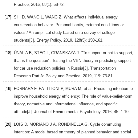
Practice
,
2016
,
88
(1): 58-72.
[17]
SHI
D
,
WANG
L
,
WANG
Z
. What affects individual energy
conservation behavior: Personal habits, external conditions or
values? An empirical study based on a survey of college
students[J].
Energy Policy
,
2019
,
128
(5): 150-161.
[18]
ÜNAL
A B
,
STEG
L
,
GRANSKAYA
J
. "To support or not to support,
that is the question". Testing the VBN theory in predicting support
for car use reduction policies in Russia[J].
Transportation
Research Part A: Policy and Practice
,
2019
,
119
: 73-81.
[19]
FORNARA
F
,
PATTITONI
P
,
MURA
M
, et al. Predicting intention to
improve household energy efficiency: The role of value-belief-norm
theory, normative and informational influence, and specific
attitude[J].
Journal of Environmental Psychology
,
2016
,
45
: 1-10.
[20]
LOIS
D
,
MORIANO
J A
,
RONDINELLA
G
. Cycle commuting
intention: A model based on theory of planned behavior and social