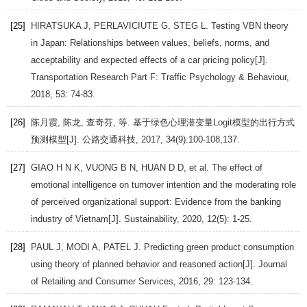
[25]
HIRATSUKA
J
,
PERLAVICIUTE
G
,
STEG
L
. Testing VBN theory
in Japan: Relationships between values, beliefs, norms, and
acceptability and expected effects of a car pricing policy[J].
Transportation Research Part F: Traffic Psychology & Behaviour
,
2018
,
53
: 74-83.
[26]
陈月霞, 陈龙, 查奇芬, 等. 基于绿色心理潜变量Logit模型的出行方式
预测模型[J].
公路交通科技
,
2017
,
34
(9):100-108,137.
[27]
GIAO
H N K
,
VUONG
B N
,
HUAN
D D
, et al. The effect of
emotional intelligence on turnover intention and the moderating role
of perceived organizational support: Evidence from the banking
industry of Vietnam[J].
Sustainability
,
2020
,
12
(5): 1-25.
[28]
PAUL
J
,
MODI
A
,
PATEL
J
. Predicting green product consumption
using theory of planned behavior and reasoned action[J].
Journal
of Retailing and Consumer Services
,
2016
,
29
: 123-134.