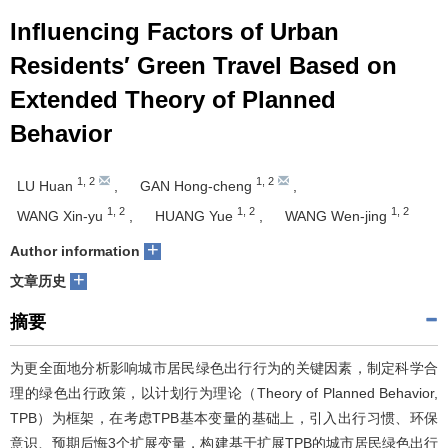
Influencing Factors of Urban
Residents′ Green Travel Based on
Extended Theory of Planned
Behavior
1
,
2
1
,
2
LU Huan
,
GAN Hong-cheng
,
1
,
2
1
,
2
1
,
2
WANG Xin-yu
,
HUANG Yue
,
WANG Wen-jing
+
Author information
+
文章历史
摘要
为更全面地分析影响城市居民绿色出行行为的关键因素，制定科学合
理的绿色出行政策，以计划行为理论（Theory of Planned Behavior,
TPB）为框架，在考虑TPB基本变量的基础上，引入出行习惯、环保
意识、预期后悔3个扩展变量，构建基于扩展TPB的城市居民绿色出行