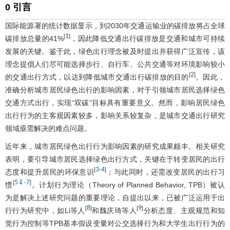
0 引言
国际能源署的统计数据显示，到2030年交通运输业的碳排放将占全球
1
[
]
碳排放总量的41%
，因此降低交通出行碳排放是交通和城市可持续
发展的关键。鉴于此，绿色出行理念被及时提出并获得广泛宣传，该
理念提倡人们尽可能选择步行、自行车、公共交通等对环境影响较小
2
[
]
的交通出行方式，以达到降低城市交通出行碳排放的目的
。因此，
准确分析城市居民绿色出行的影响因素，对于引领城市居民选择绿色
交通方式出行，实现“双碳”目标具有重要意义。然而，影响居民绿色
出行行为的主客观因素较多，影响关系较复杂，是城市交通出行研究
领域亟需解决的难点问题。
近年来，城市居民绿色出行行为影响因素的研究成果颇丰。相关研究
表明，要引导城市居民选择绿色出行方式，关键在于转变居民的出行
3
4
[
-
]
态度和提升居民的环保意识
；与此同时，还需改变居民的出行习
5
⇓
7
[
-
]
惯
。计划行为理论（Theory of Planned Behavior, TPB）被认
为是解决上述研究问题的重要理论，自提出以来，已被广泛运用于出
8
9
[
]
[
]
行行为研究中，如Li等人
和魏庆琦等人
分析态度、主观规范和知
觉行为控制等TPB基本假设变量对公交选择行为和大学生出行行为的