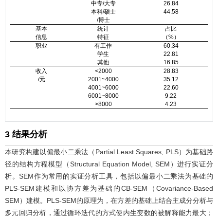
中专/大专
26.84
本科/硕士
44.58
/博士
基本
统计
占比
信息
特征
（%）
职业
有工作
60.34
学生
22.81
其他
16.85
收入
<2000
28.83
/元
2001~4000
35.12
4001~6000
22.60
6001~8000
9.22
>8000
4.23
3 结果分析
本研究构建以偏最小二乘法（Partial Least Squares, PLS）为基础路
径的结构方程模型（Structural Equation Model, SEM）进行实证分
析。SEM作为常用的实证分析工具，包括以偏最小二乘法为基础的
PLS-SEM建模和以协方差为基础的CB-SEM（Covariance-Based
SEM）建模。PLS-SEM的原理为，在方差的基础上结合主成分分析与
多元回归分析，通过循环迭代的方式使内生变数的被解释能力最大；