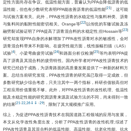
定性方面尚存在争议。低温性能方面，普遍认为PPA会降低沥青的低
21
[
]
温性能，但也有少数研究表明PPA能改善沥青的低温性能
，这可能
与试验方案有关。此外，PPA改性沥青的水稳定性与集料种类、沥青
22
[
]
与集料间的黏附性能密切相关。Orange等
以传统的车辙试验及冻
23
[
]
融劈裂试验证明了PPA提高了沥青混合料的水稳定性;但Hossain等
研究却发现PPA自身的水解增加了PPA改性沥青对水的敏感性，会对
沥青混合料带来不利影响。在疲劳性能方面，线性振幅扫描（LAS）
4
24
25
[
]
[
]
[
]
试验
、小梁弯曲疲劳试验
和路面分析仪检测
等均表明PPA提
高了沥青及其混合料的疲劳特性。国内外学者对PPA改性沥青技术的
研究已经趋于成熟，为沥青路面的高质量发展提供了一种新的材料方
案。总结当前研究发现，PPA改性沥青的研究虽已取得一定成效，但
多数研究缺少综合考虑，只关注其中一两个指标，科研价值较高但对
工程应用价值重视不够。此外，对PPA改性沥青的改性机理、低温性
能及水稳定性能的研究因沥青来源及试验方法的不同，尚未得到一致
21
22
26
⇓
⇓
29
[
-
,
-
]
的结果
，限制了其大规模推广应用。
综上，为促进PPA改性沥青技术在我国道路工程领域的应用与发展，
本文从化学改性角度出发，分析了PPA改性沥青的改性机理;综述了
PPA改性沥青及其混合料的低温性能、高温性能、抗老化性能、抗水