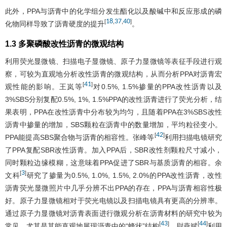
此外，PPA与沥青中的化学组分发生酯化以及酸碱中和反应形成的磷
18
37
40
[
,
,
]
化物同样导致了沥青硬度的提升
。
1.3 多聚磷酸改性沥青的微观结构
利用荧光显微镜、扫描电子显微镜、原子力显微镜等表征手段进行观
察，可较为直观地分析改性沥青的微观结构，从而分析PPA对沥青宏
41
[
]
观性能的影响。王岚等
对0.5%, 1.5%掺量的PPA改性沥青以及
3%SBS分别复配0.5%, 1%, 1.5%PPA的改性沥青进行了荧光分析，结
果表明，PPA在改性沥青中分布较为均匀，且随着PPA在3%SBS改性
沥青中掺量的增加，SBS颗粒在沥青中的数量增加，平均粒径变小。
42
[
]
PPA能提高SBS聚合物与沥青的相容性。张峰等
利用扫描电镜研究
了PPA复配SBR改性沥青。加入PPA后，SBR改性剂颗粒尺寸减小，
同时颗粒边缘模糊，这意味着PPA促进了SBR与基质沥青的相容。余
3
[
]
文科
研究了掺量为0.5%, 1.0%, 1.5%, 2.0%的PPA改性沥青，改性
沥青荧光显微照片中几乎分辨不出PPA的存在，PPA与沥青相容性极
好。原子力显微镜相对于荧光电镜以及扫描电镜具有更高的分辨率。
通过原子力显微镜对沥青表面进行微观分析在沥青材料的研究中较为
43
44
[
]
[
]
常见，尤其是其能直观地展现沥青中的“蜂状”结构
。尉燕斌
利用