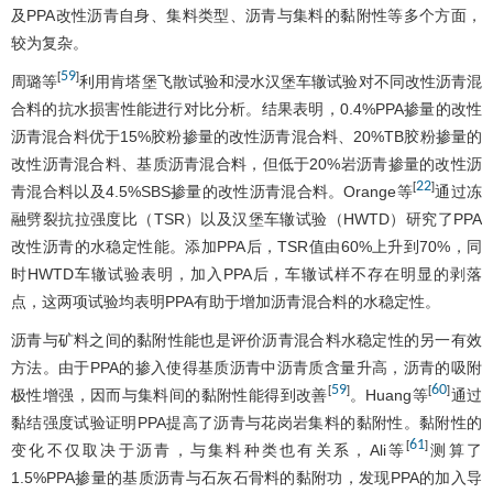
及PPA改性沥青自身、集料类型、沥青与集料的黏附性等多个方面，
较为复杂。
59
[
]
周璐等
利用肯塔堡飞散试验和浸水汉堡车辙试验对不同改性沥青混
合料的抗水损害性能进行对比分析。结果表明，0.4%PPA掺量的改性
沥青混合料优于15%胶粉掺量的改性沥青混合料、20%TB胶粉掺量的
改性沥青混合料、基质沥青混合料，但低于20%岩沥青掺量的改性沥
22
[
]
青混合料以及4.5%SBS掺量的改性沥青混合料。Orange等
通过冻
融劈裂抗拉强度比（TSR）以及汉堡车辙试验（HWTD）研究了PPA
改性沥青的水稳定性能。添加PPA后，TSR值由60%上升到70%，同
时HWTD车辙试验表明，加入PPA后，车辙试样不存在明显的剥落
点，这两项试验均表明PPA有助于增加沥青混合料的水稳定性。
沥青与矿料之间的黏附性能也是评价沥青混合料水稳定性的另一有效
方法。由于PPA的掺入使得基质沥青中沥青质含量升高，沥青的吸附
59
60
[
]
[
]
极性增强，因而与集料间的黏附性能得到改善
。Huang等
通过
黏结强度试验证明PPA提高了沥青与花岗岩集料的黏附性。黏附性的
61
[
]
变化不仅取决于沥青，与集料种类也有关系，Ali等
测算了
1.5%PPA掺量的基质沥青与石灰石骨料的黏附功，发现PPA的加入导