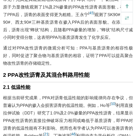
原子力显微镜观测了1%及2%掺量的PPA改性沥青表面形貌，在添加
45
[
]
了PPA后，沥青的表面变得更为粗糙。王永宁
观测了SK90#、镇海
90#、西太90#三种基质沥青在掺入PPA后的表面形貌。在添加PPA
后，沥青出现“蜂状”结构，且随着PPA掺量的增加，“蜂状”结构尺寸减
小同时变得分散，这表明PPA与基质沥青发生了化学反应。
通过对PPA改性沥青的微观分析可知：PPA与基质沥青的相容性极
好，同时促进了聚合物与基质沥青的相容，证明了PPA可以提高聚合
物改性沥青的存储稳定性。
2 PPA改性沥青及其混合料路用性能
2.1 低温性能
根据当前研究成果，PPA对沥青低温性能的影响规律尚存在争议，但
10
[
]
普遍认为PPA的掺入会损害沥青的低温性能。例如，Ho等
利用直接
拉伸试验（DDT）研究了1.0%及2.0%掺量的PPA改性沥青，结果显示
PPA改性沥青的直接拉伸破坏应力相同或略低于基质沥青，即PPA对
沥青的低温性能有不利影响。然而也有学者认为PPA可以改善沥青的
21
46
[
]
[
]
低温性能，Baldino等
、丁海波等
利用动态力学分析仪（DMA）