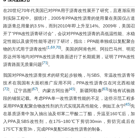
在20世纪70年代美国已对PPA用于沥青改性展开了研究，且逐渐应用
到实际工程中。据统计，2005年PPA改性沥青的使用量在美国仅占道
路沥青总用量的3.5%，而到2010年即上升至14%。2009年，美国召
开了“PPA改性沥青研讨会”，会议对PPA改性沥青的高低温性能、水稳
定性能以及疲劳性能等进行了研讨，指出：PPA能单独或以复配聚合
1
69
70
[
,
,
]
物的方式用于沥青改性
。美国的阿肯色州、阿拉巴马州、明尼
苏达州等地均对PPA改性沥青路面进行了长期观测，证明了PPA改性
71
[
]
沥青路面无质量问题
。
我国对PPA改性沥青技术的研究起步较晚，与SBS、常温改性沥青等
技术在我国有大面积推广应用不同，PPA改性沥青仅在河北西柏坡
72
67
45
63
[
]
[
]
[
]
[
]
、辽宁昌图
、内蒙古阿拉善
、新疆阿勒泰
等地有试验路
段的铺筑记载。考虑PPA单一改性沥青性能的不足，这些示范工程多
45
[
]
采用PPA复配聚合物改性剂的方式实现其高性能化，例如王永宁
先
在基质沥青中加入抽出油及邻苯二甲酸二丁酯，升温至160℃后，加
入PPA及SBS改性剂，在175~180℃下剪切30min，剪切完成后在
175℃下发育3h，完成PPA复配SBS改性沥青的制备。