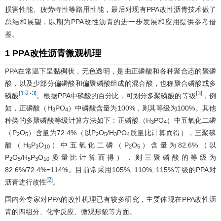
损害性能、疲劳特性等路用性能，最后对现有PPA改性沥青技术做了
总结和展望，以期为PPA改性沥青的进一步发展和应用提供参考借
鉴。
1 PPA改性沥青微观机理
PPA在常温下呈黏稠状，无色透明，是由正磷酸和各种聚合态的聚磷
酸，以及少部分偏磷酸和偏聚磷酸组成的混合酸，也称聚合磷酸或多
1
⇓
3
3
[
-
]
[
]
磷酸
。根据PPA中磷酸的百分比，可划分多聚磷酸的等级
，例
如，正磷酸（H
PO
）中磷酸含量为100%，则其等级为100%。其他
3
4
种类的多聚磷酸等级计算方法如下：正磷酸（H
PO
）中五氧化二磷
3
4
（P
O
）含量为72.4%（以P
O
/H
PO
质量比计算而得），三聚磷
2
5
2
5
3
4
酸（H
P
O
）中五氧化二磷（P
O
）含量为82.6%（以
5
3
10
2
5
P
O
/H
P
O
质量比计算而得），则三聚磷酸的等级为
2
5
5
3
10
82.6%/72.4%=114%。目前常采用105%, 110%, 115%等级的PPA对
2
[
]
沥青进行改性
。
国内外专家对PPA的改性机理已有较多研究，主要体现在PPA改性沥
青的四组分、化学反应、微观形貌等方面。