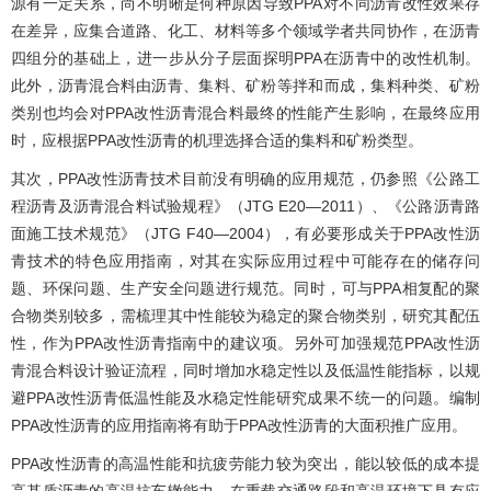
源有一定关系，尚不明晰是何种原因导致PPA对不同沥青改性效果存
在差异，应集合道路、化工、材料等多个领域学者共同协作，在沥青
四组分的基础上，进一步从分子层面探明PPA在沥青中的改性机制。
此外，沥青混合料由沥青、集料、矿粉等拌和而成，集料种类、矿粉
类别也均会对PPA改性沥青混合料最终的性能产生影响，在最终应用
时，应根据PPA改性沥青的机理选择合适的集料和矿粉类型。
其次，PPA改性沥青技术目前没有明确的应用规范，仍参照《公路工
程沥青及沥青混合料试验规程》（JTG E20—2011）、《公路沥青路
面施工技术规范》（JTG F40—2004），有必要形成关于PPA改性沥
青技术的特色应用指南，对其在实际应用过程中可能存在的储存问
题、环保问题、生产安全问题进行规范。同时，可与PPA相复配的聚
合物类别较多，需梳理其中性能较为稳定的聚合物类别，研究其配伍
性，作为PPA改性沥青指南中的建议项。另外可加强规范PPA改性沥
青混合料设计验证流程，同时增加水稳定性以及低温性能指标，以规
避PPA改性沥青低温性能及水稳定性能研究成果不统一的问题。编制
PPA改性沥青的应用指南将有助于PPA改性沥青的大面积推广应用。
PPA改性沥青的高温性能和抗疲劳能力较为突出，能以较低的成本提
高基质沥青的高温抗车辙能力，在重载交通路段和高温环境下具有应