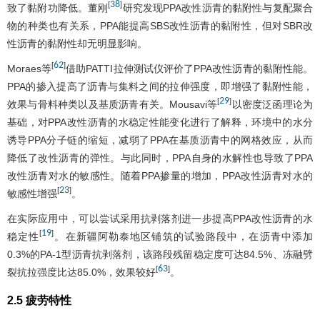
38
[
]
致了黏附功降低。董刚
研究发现PPA改性沥青的黏附性与复配聚合
物的种类也有关系，PPA能提高SBS改性沥青的黏附性，但对SBR改
性沥青的黏附性却无明显影响。
62
[
]
Moraes等
借助PATTI拉伸测试仪评价了PPA改性沥青的黏附性能。
PPA的掺入提高了沥青与集料之间的拉伸强度，即增强了黏附性能，
29
[
]
效果与骨料种类以及基质沥青有关。Mousavi等
以密度泛函理论为
基础，对PPA改性沥青的水稳定性能变化进行了解释，环境中的水分
诱导PPA分子链的缩短，减弱了PPA在基质沥青中的网格效应，从而
降低了改性沥青的弹性。与此同时，PPA自身的水解性也导致了PPA
改性沥青对水的敏感性。随着PPA掺量的增加，PPA改性沥青对水的
23
[
]
敏感性增强
。
在实际应用中，可以尝试采用抗剥落剂进一步提高PPA改性沥青的水
19
[
]
稳定性
。在新疆阿勒泰地区铺筑的试验路段中，在沥青中添加
0.3%的PA-1型沥青抗剥落剂，该路段残留稳定度可达84.5%、冻融劈
63
[
]
裂抗拉强度比达85.0%，效果较好
。
2.5 疲劳特性