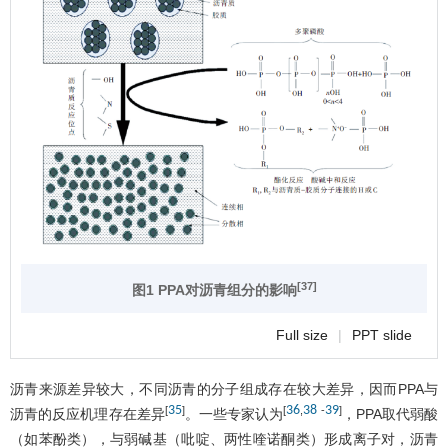
[37]
图1 PPA对沥青组分的影响
Full size
|
PPT slide
沥青来源差异较大，不同沥青的分子组成存在较大差异，因而PPA与
35
36
38
39
[
]
[
,
-
]
沥青的反应机理存在差异
。一些专家认为
，PPA取代弱酸
（如苯酚类），与弱碱基（吡啶、两性喹诺酮类）形成离子对，沥青