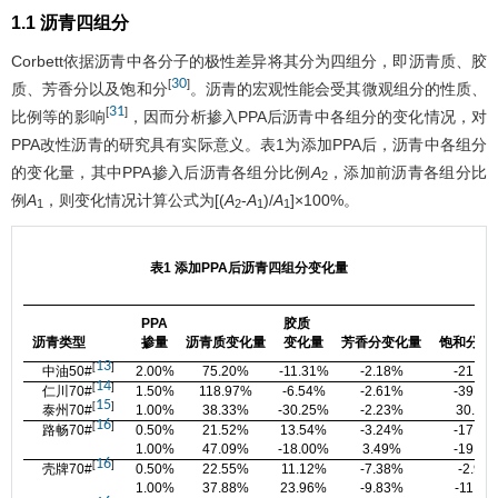
1.1 沥青四组分
Corbett依据沥青中各分子的极性差异将其分为四组分，即沥青质、胶
30
[
]
质、芳香分以及饱和分
。沥青的宏观性能会受其微观组分的性质、
31
[
]
比例等的影响
，因而分析掺入PPA后沥青中各组分的变化情况，对
PPA改性沥青的研究具有实际意义。
表1
为添加PPA后，沥青中各组分
的变化量，其中PPA掺入后沥青各组分比例
A
，添加前沥青各组分比
2
例
A
，则变化情况计算公式为[(
A
-
A
)/
A
]×100%。
1
2
1
1
表1 添加PPA后沥青四组分变化量
PPA
胶质
沥青类型
掺量
沥青质变化量
变化量
芳香分变化量
饱和分变
13
[
]
中油50#
2.00%
75.20%
-11.31%
-2.18%
-21.59
14
[
]
仁川70#
1.50%
118.97%
-6.54%
-2.61%
-39.90
15
[
]
泰州70#
1.00%
38.33%
-30.25%
-2.23%
30.43
16
[
]
路畅70#
0.50%
21.52%
13.54%
-3.24%
-17.55
1.00%
47.09%
-18.00%
3.49%
-19.96
16
[
]
壳牌70#
0.50%
22.55%
11.12%
-7.38%
-2.96
1.00%
37.88%
23.96%
-9.83%
-11.95