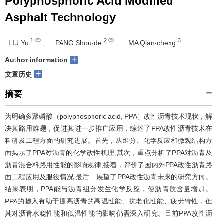
Polyphosphoric Acid Modified
Asphalt Technology
1
2
3
LIU Yu
,
PANG Shou-de
,
MA Qian-cheng
+
Author information
+
文章历史
摘要
为明确多聚磷酸（polyphosphoric acid, PPA）改性沥青技术现状，解
决其路用难题，促进其进一步推广应用，综述了PPA改性沥青技术在
科研及工程方面的研究进展。首先，从组分、化学反应和微观结构方
面揭示了PPA对沥青的化学改性机理;其次，重点分析了PPA对沥青及
沥青混合料路用性能的影响规律;接着，评价了国内外PPA改性沥青路
面工程应用及服役情况;最后，展望了PPA改性沥青未来的研究方向。
结果表明，PPA能与沥青组分发生化学反应，使沥青质含量增加。
PPA的掺入有助于提高沥青的高温性能、抗老化性能、疲劳特性，但
其对沥青水稳性能和低温性能的影响仍需深入研究。目前PPA改性沥