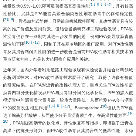
1
⇓
⇓
⇓
⇓
6
[
-
]
掺量仅为0.5%~1.0%即可显著提高其高温性能
，具有较高
性价比。尤其是PPA能提高聚合物类改性剂在沥青中的存储稳定性
7
⇓
9
[
-
]
，且添加方式简便，只需简单机械搅拌即可，其改性沥青具有较
高的推广价值及应用前景。但结合当前研究和工程经验发现，PPA改
性沥青仍存在一些制约其进一步发展的问题，例如PPA会导致沥青低
10
⇓
12
[
-
]
温性能下降
，限制了其在寒冷地区的推广应用。对PPA改性沥
青及其混合料耐久性能的进一步改善是当前PPA改性沥青相关技术的
重点研究方向，也是其大范围推广应用的关键。
近年来，国内外学者利用道路工程领域现有试验设备并结合材料领域
分析测试技术，对PPA改性沥青技术展开了研究，取得了许多有价值
的研究结果。在PPA对沥青的改性机理方面，重点关注PPA改性前后
沥青四组分变化情况及PPA与沥青组分间的化学反应。PPA的掺入使
得沥青中的沥青质含量升高、胶质含量降低，从而推测PPA会与沥青
13
⇓
⇓
⇓
17
18
[
-
]
[
]
中的胶质发生相互作用
。Baumgardner
也认为PPA促
19
[
-
进了烷基芳烃酸解，从而使小分子量沥青质产生。在高温性能方面
20
]
，PPA能提高沥青的软化点、弹性恢复率等指标，即增强了沥青在
高温下的抗变形能力。但PPA改性沥青及其混合料的低温性能、水稳