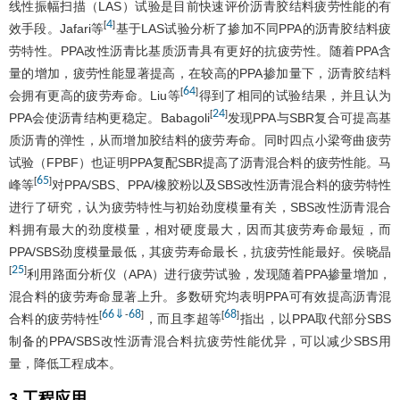
线性振幅扫描（LAS）试验是目前快速评价沥青胶结料疲劳性能的有
4
[
]
效手段。Jafari等
基于LAS试验分析了掺加不同PPA的沥青胶结料疲
劳特性。PPA改性沥青比基质沥青具有更好的抗疲劳性。随着PPA含
量的增加，疲劳性能显著提高，在较高的PPA掺加量下，沥青胶结料
64
[
]
会拥有更高的疲劳寿命。Liu等
得到了相同的试验结果，并且认为
24
[
]
PPA会使沥青结构更稳定。Babagoli
发现PPA与SBR复合可提高基
质沥青的弹性，从而增加胶结料的疲劳寿命。同时四点小梁弯曲疲劳
试验（FPBF）也证明PPA复配SBR提高了沥青混合料的疲劳性能。马
65
[
]
峰等
对PPA/SBS、PPA/橡胶粉以及SBS改性沥青混合料的疲劳特性
进行了研究，认为疲劳特性与初始劲度模量有关，SBS改性沥青混合
料拥有最大的劲度模量，相对硬度最大，因而其疲劳寿命最短，而
PPA/SBS劲度模量最低，其疲劳寿命最长，抗疲劳性能最好。侯晓晶
25
[
]
利用路面分析仪（APA）进行疲劳试验，发现随着PPA掺量增加，
混合料的疲劳寿命显著上升。多数研究均表明PPA可有效提高沥青混
66
⇓
68
68
[
-
]
[
]
合料的疲劳特性
，而且李超等
指出，以PPA取代部分SBS
制备的PPA/SBS改性沥青混合料抗疲劳性能优异，可以减少SBS用
量，降低工程成本。
3 工程应用