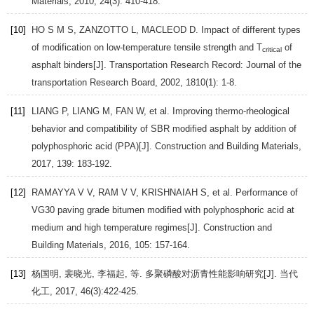
Materials
,
2010
,
24
(3): 410-418.
[10]
HO
S M S
,
ZANZOTTO
L
,
MACLEOD
D
. Impact of different types
of modification on low-temperature tensile strength and T
of
critical
asphalt binders[J].
Transportation Research Record: Journal of the
transportation Research Board
,
2002
,
1810
(1): 1-8.
[11]
LIANG
P
,
LIANG
M
,
FAN
W
, et al. Improving thermo-rheological
behavior and compatibility of SBR modified asphalt by addition of
polyphosphoric acid (PPA)[J].
Construction and Building Materials
,
2017
,
139
: 183-192.
[12]
RAMAYYA
V V
,
RAM
V V
,
KRISHNAIAH
S
, et al. Performance of
VG30 paving grade bitumen modified with polyphosphoric acid at
medium and high temperature regimes[J].
Construction and
Building Materials
,
2016
,
105
: 157-164.
[13]
杨国明, 裴晓光, 李福起, 等. 多聚磷酸对沥青性能影响研究[J].
当代
化工
,
2017
,
46
(3):422-425.