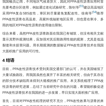
我国幅员辽阔，不同地区气候差异大，因此对PPA改性沥青应用时首
55
[
]
先要考虑分区使用，例如通过老化试验研究，陈钊等
建议高温地区
54
[
]
采用PPA复合SBS改性，寒区则尽量避免复配改性。徐南等
推荐
PPA改性沥青在高温差、高紫外线辐射地区应用，但也需在寒冷、多
雨的地区对PPA改性沥青的使用做出限制。
综合来看，虽然PPA改性沥青路面在我国已有铺筑，但没有相关文献
显示其野外观测结果，应加强对其后期路用性能的观测，尤其是低温
裂缝和水损害问题。用长期观测的数据验证PPA改性沥青技术在我国
大面积推广应用的可行性。
4 结语
目前，PPA改性沥青技术受到美国交通部门的认可，并在美国铺筑了
大量试验路段。而我国虽然也展开了丰富的相关研究，但由于其存在
的部分技术缺陷而未得到大规模的推广应用。本文系统梳理了PPA改
性沥青的研究进展，总结了当前研究中存在的问题，希望能积极促进
PPA改性沥青技术在我国的进一步发展，早日实现大面积推广应用。
首先，目前对PPA改性机理的研究不充分，PPA改性效果与沥青的来