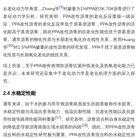
9
[
]
从老化动力学角度，Zhang等
对掺量为1%PPA的SK 70#沥青进行了
老化动力学分析。研究表明，PPA改性沥青的老化反应遵循一级反
应，PPA改性沥青的老化反应率低于原基质沥青，PPA改性沥青的活
化能高于基质沥青，因此PPA改性沥青的抗老化性能也优于原基质沥
青。通常沥青的物化性质与长期老化氧化存在线性关系，然而Huang
40
[
]
等
对1.5%PPA掺量的改性沥青的研究发现，PPA干扰了基质沥青物
化性质与长期氧化老化的线性关系。
综上所述，关于PPA能有效增加沥青抗紫外线老化及热氧老化能力已
是共识，未来研究还应集中于老化动力学及老化机理方面的深入探
究。
2.4 水稳定性能
通常来讲，由于水的参与而导致沥青路面发生的损害被称作水损害。
水稳定性能与高温抗变形能力、低温抗裂性能、抗老化性能以及抗疲
57
[
]
劳性能等路用性能同样重要
。研究表明，沥青混合料自身水稳定性
58
[
]
的降低是导致沥青路面出现水损害的内因
。因此，对PPA改性沥青
混合料的水稳定性研究极为重要。PPA改性沥青混合料的水稳定性涉