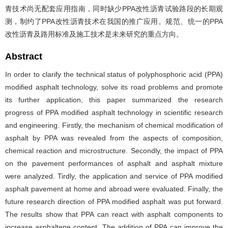
青技术尚无配套应用指南，同时缺少PPA改性沥青试验路段的长期观
测，制约了PPA改性沥青技术在我国的推广应用。规范、统一的PPA
改性沥青及路用标准及施工技术是未来研究的重点方向。
Abstract
In order to clarify the technical status of polyphosphoric acid (PPA)
modified asphalt technology, solve its road problems and promote
its further application, this paper summarized the research
progress of PPA modified asphalt technology in scientific research
and engineering. Firstly, the mechanism of chemical modification of
asphalt by PPA was revealed from the aspects of composition,
chemical reaction and microstructure. Secondly, the impact of PPA
on the pavement performances of asphalt and asphalt mixture
were analyzed. Tirdly, the application and service of PPA modified
asphalt pavement at home and abroad were evaluated. Finally, the
future research direction of PPA modified asphalt was put forward.
The results show that PPA can react with asphalt components to
increase asphaltene content. The addition of PPA can improve the