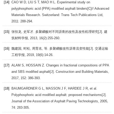
[14]
CAO
W D
,
LIU
S T
,
MAO
H L
. Experimental study on
polyphosphoric acid (PPA) modified asphalt binders[C]//
Advanced
Materials Research
. Switzerland: Trans Tech Publications Ltd,
2011
: 288-294.
[15]
张恒龙, 史军才. 多聚磷酸对不同沥青的改性及改性机理研究[J].
建
筑材料学报
,
2013
,
16
(2):255-260.
[16]
魏建国, 时松, 周育名, 等. 多聚磷酸改性沥青流变性能[J].
交通运输
工程学报
,
2019
,
19
(6):14-26.
[17]
ALAM
S
,
HOSSAIN
Z
. Changes in fractional compositions of PPA
and SBS modified asphalt[J].
Construction and Building Materials
,
2017
,
152
: 386-393.
[18]
BAUMGARDNER
G L
,
MASSON
J F
,
HARDEE
J R
, et al.
Polyphosphoric acid modified asphalt: proposed mechanisms[J].
Journal of the Association of Asphalt Paving Technologists
,
2005
,
74
: 283-305.