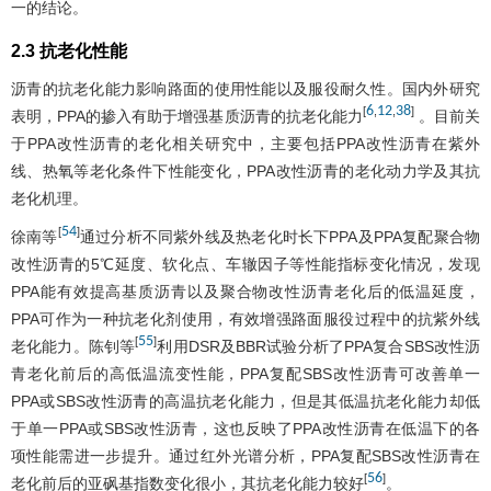
一的结论。
2.3 抗老化性能
沥青的抗老化能力影响路面的使用性能以及服役耐久性。国内外研究
6
12
38
[
,
,
]
表明，PPA的掺入有助于增强基质沥青的抗老化能力
。目前关
于PPA改性沥青的老化相关研究中，主要包括PPA改性沥青在紫外
线、热氧等老化条件下性能变化，PPA改性沥青的老化动力学及其抗
老化机理。
54
[
]
徐南等
通过分析不同紫外线及热老化时长下PPA及PPA复配聚合物
改性沥青的5℃延度、软化点、车辙因子等性能指标变化情况，发现
PPA能有效提高基质沥青以及聚合物改性沥青老化后的低温延度，
PPA可作为一种抗老化剂使用，有效增强路面服役过程中的抗紫外线
55
[
]
老化能力。陈钊等
利用DSR及BBR试验分析了PPA复合SBS改性沥
青老化前后的高低温流变性能，PPA复配SBS改性沥青可改善单一
PPA或SBS改性沥青的高温抗老化能力，但是其低温抗老化能力却低
于单一PPA或SBS改性沥青，这也反映了PPA改性沥青在低温下的各
项性能需进一步提升。通过红外光谱分析，PPA复配SBS改性沥青在
56
[
]
老化前后的亚砜基指数变化很小，其抗老化能力较好
。