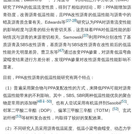
研究了PPA的低温流变性质，得到了相似的结论，即：PPA能增加沥
青劲度，改善沥青低温性能，且PPA改性沥青的低温性能与沥青中的
27
28
[
-
]
蜡及沥青质含量有关。Edwards等
研究认为PPA对沥青流变性能
的影响程度与沥青的组分有密切关系，这意味着PPA对低温性能的影
37
[
]
响情况与沥青的来源密切相关。Sarnowski
利用PPA分别改性了基
质沥青及SBS改性沥青，基质沥青与SBS改性沥青在改性前后的低温
47
[
]
性能并无明显差异。曹卫东等
通过改变PPA掺量，对沥青低温弯曲
梁蠕变结果进行方差分析，发现PPA掺量对改性沥青低温性能影响不
显著。
目前，PPA改性沥青的低温性能研究有两个特点：
（1）普遍采用聚合物与PPA复配改性的方式，来降低PPA可能对沥青
低温性能带来的不利影响。其中，SBS, SBR两种低温性能优良的聚合
48
⇓
50
51
[
-
]
[
]
物是常用的添加物
。也有人尝试采用有机温拌剂Sasobit
、
52
[
]
邻苯二甲酸二辛酯（DOP）、偏苯三甲酸三辛酯（TOTM）
、玄武
53
[
]
岩纤维
等材料复合改性，均取得了较好的复配效果。
（2）不同研究人员采用沥青低温延度、低温小梁弯曲蠕变、动态力学