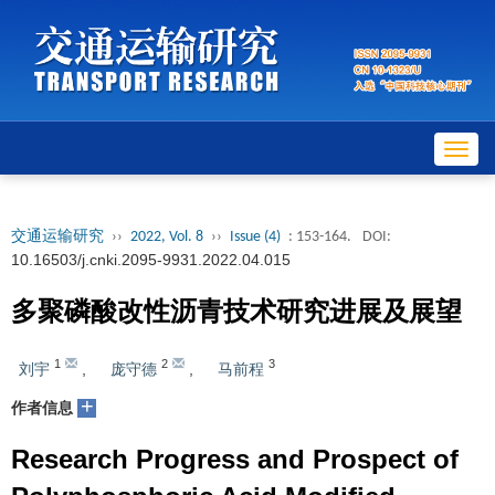
Toggl
navig
交通运输研究
››
2022, Vol. 8
››
Issue (4)
: 153-164.
DOI:
10.16503/j.cnki.2095-9931.2022.04.015
多聚磷酸改性沥青技术研究进展及展望
1
2
3
刘宇
,
庞守德
,
马前程
+
作者信息
Research Progress and Prospect of