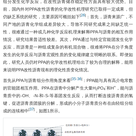
组分发生化学反应，在改性沥青储存稳定性方面具有较大优势。目
前，国内外对PPA改性沥青的化学改性机理研究已取得一定成果，但
26
[
]
仍缺乏系统的研究，主要原因可概括如下
：首先，沥青来源广，不
同产地的沥青化学组成差异较大，导致不同研究成果之间缺乏统一
性，很难通过一种或几种化学反应机理来解释PPA与沥青的相互作用
情况，研究结果普适性较差。其次，PPA通过与特定官能团发生化学
反应，而沥青是一种组成复杂的有机混合物，很难将PPA在分子角度
发生的化学反应与沥青宏观性质的变化规律建立明晰的联系。即便如
此，研究人员仍对PPA的化学改性机理给出了较为合理的解释，能用
来说明PPA改性沥青现有的理化性质变化情况。
35
36
[
-
]
首先从PPA与沥青组分作用角度来看
：PPA能与具有高介电常数
-
+
的官能团相互作用。PPA在沥青中分解产生大量H
PO
和H
，能与沥
2
4
青质中的-OH、-N-和-S-等基团发生反应，从而打断连接沥青质的氢
键，促进沥青质团簇的分解，形成的小分子沥青质分布在由轻组分组
37
[
]
成的连续相中
，如
图1
所示。