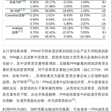
16
[
]
东海70#
0.50%
20.17%
-0.23%
1.64%
-8.82 
1.00%
27.88%
-3.05%
5.50%
-14.70
15
[
]
SK 90#
1.00%
59.09%
-18.60%
1.25%
-10.80
17
[
]
Canadian沥青
0.25%
1.01%
-9.43%
10.70%
-13.00
0.50%
8.04%
-14.15%
8.62%
-4.00
0.75%
6.03%
-1.89%
2.87%
-16.00
Arabian
0.50%
25.76%
-18.18%
5.73%
11.76
17
[
]
沥青
0.75%
42.42%
-22.87%
5.05%
8.82
1.00%
46.97%
-3.58%
-10.78%
-2.94
从计算结果来看，PPA对不同来源沥青的四组分会产生不同程度的影
响。PPA掺入后沥青中沥青质、胶质变化较大而芳香分及饱和分的变
化较小。其中沥青质含量明显增加，且随着PPA掺量的增加沥青质含
量的变化程度更明显，对于沥青质含量较少的沥青（如仁川70#、SK
90#、东海70#等），其增加量尤为显著;胶质含量总体上呈现降低的
32
[
]
趋势。陈守明等
认为：PPA在沥青中起到催化作用，并与胶质发生
偶联反应，使胶质的分子量和极性增加，从而转化为沥青质，因而胶
质含量有所下降。从化学角度解释，PPA使得胶质中的烷基芳香烃发
1
[
]
生裂解，生成芳香族化合物，作为沥青质析出
。
利用PPA与SBS、SBR等聚合物改性剂复配，可改善单一PPA改性沥