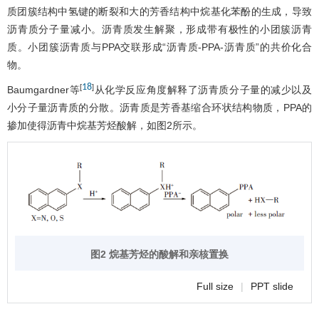
质团簇结构中氢键的断裂和大的芳香结构中烷基化苯酚的生成，导致
沥青质分子量减小。沥青质发生解聚，形成带有极性的小团簇沥青
质。小团簇沥青质与PPA交联形成“沥青质-PPA-沥青质”的共价化合
物。
18
[
]
Baumgardner等
从化学反应角度解释了沥青质分子量的减少以及
小分子量沥青质的分散。沥青质是芳香基缩合环状结构物质，PPA的
掺加使得沥青中烷基芳烃酸解，如
图2
所示。
图2 烷基芳烃的酸解和亲核置换
Full size
|
PPT slide