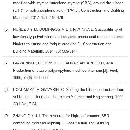
modified with styrene-butadiene-styrene (SBS), ground tire rubber
(GTR), or polyphosphoric acid (PPA)[J].
Construction and Building
Materials
,
2017
,
151
: 464-478.
[6]
NUÑEZ
J Y M
,
DOMINGOS
M D I
,
FAXINA
A L
. Susceptibility of
low-density polyethylene and polyphosphoric acid-modified asphalt
binders to rutting and fatigue cracking[J].
Construction and
Building Materials
,
2014
,
73
: 509-514.
[7]
GIAVARINI
C
,
FILIPPIS
P D
,
LAURA
SANTARELLI M
, et al.
Production of stable polypropylene-modified bitumens[J].
Fuel
,
1996
,
75
(6): 681-686.
[8]
BONEMAZZI
F
,
GIAVARINI
C
. Shifting the bitumen structure from
sol to gel[J].
Journal of Petroleum Science and Engineering
,
1999
,
22
(1-3): 17-24.
[9]
ZHANG
F
,
YU
J
. The research for high-performance SBR
compound modified asphalt[J].
Construction and Building