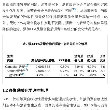
青低温性能较差的问题。通常情况下，沥青质并不会与聚合物相容或
33
[
]
发生化学反应，而芳香分会与聚合物发生溶胀
。从结果来看，与聚
合物复配的PPA改性沥青仍然保持着沥青质含量升高这一特点，此
外，无论PPA与聚合物改性剂是否复配，沥青中的轻组分均整体呈现
降低的趋势。添加PPA及聚合物后沥青中各组分的变化情况见
表2
。
表2 添加PPA及聚合物后沥青中各组分的变化情况
沥青
沥青质
胶质
芳香分
类型
聚合物种类及掺量
PPA掺量
变化量
变化量
变化量
17
[
]
Canadian沥青
2.00%SBS
0.50%
8.04%
6.92%
-8.62%
17
[
]
Arabian沥青
2.00%SBS
0.75%
46.97%
10.74%
-20.18%
34
[
]
盘锦90#
4.2%SBR
1.80%
44.87%
-3.82%
-6.58%
1.2 多聚磷酸化学改性机理
SBS、胶粉等聚合物改性沥青多为物理共混改性，外掺的聚合物改性
剂基本不与沥青发生反应，因而其储存稳定性较差，而PPA能与沥青