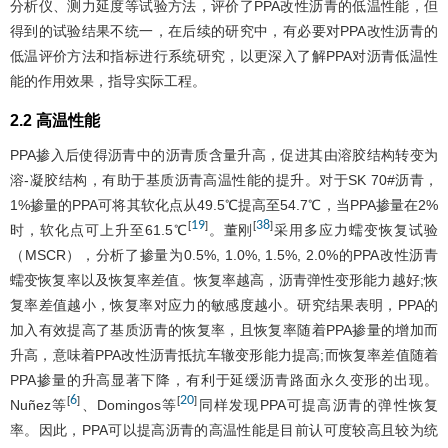
分析仪、测力延度等试验方法，评价了PPA改性沥青的低温性能，但
得到的试验结果不统一，在后续的研究中，有必要对PPA改性沥青的
低温评价方法和指标进行系统研究，以更深入了解PPA对沥青低温性
能的作用效果，指导实际工程。
2.2 高温性能
PPA掺入后使得沥青中的沥青质含量升高，促进其由溶胶结构转变为
溶-凝胶结构，有助于基质沥青高温性能的提升。对于SK 70#沥青，
1%掺量的PPA可将其软化点从49.5℃提高至54.7℃，当PPA掺量在2%
19
38
[
]
[
]
时，软化点可上升至61.5℃
。董刚
采用多应力蠕变恢复试验
（MSCR），分析了掺量为0.5%, 1.0%, 1.5%, 2.0%的PPA改性沥青
蠕变恢复率以及恢复率差值。恢复率越高，沥青弹性变形能力越好;恢
复率差值越小，恢复率对应力的敏感度越小。研究结果表明，PPA的
加入有效提高了基质沥青的恢复率，且恢复率随着PPA掺量的增加而
升高，意味着PPA改性沥青抵抗车辙变形能力提高;而恢复率差值随着
PPA掺量的升高显著下降，有利于延缓沥青路面永久变形的出现。
6
20
[
]
[
]
Nuñez等
、Domingos等
同样发现PPA可提高沥青的弹性恢复
率。因此，PPA可以提高沥青的高温性能是目前认可度较高且较为统