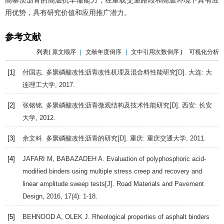
用优势，具有研究价值和应用推广潜力。
参考文献
列表(
原文顺序
|
文献年度倒序
|
文中引用次数倒序
)
可视化分析
[1]
付国志.
多聚磷酸改性沥青改性机理及混合料性能研究
[D]. 大连: 大
连理工大学,
2017
.
[2]
张铭铭.
多聚磷酸改性沥青微观结构及技术性能研究
[D]. 西安: 长安
大学,
2012
.
[3]
余文科.
多聚磷酸改性沥青的研究
[D]. 重庆: 重庆交通大学,
2011
.
[4]
JAFARI
M
,
BABAZADEH
A
. Evaluation of polyphosphoric acid-
modified binders using multiple stress creep and recovery and
linear amplitude sweep tests[J].
Road Materials and Pavement
Design
,
2016
,
17
(4): 1-18.
[5]
BEHNOOD
A
,
OLEK
J
. Rheological properties of asphalt binders