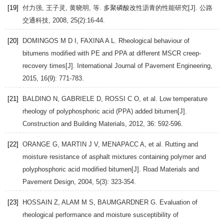
[19]
付力强, 王子灵, 黄晓明, 等. 多聚磷酸改性沥青的性能研究[J].
公路
交通科技
,
2008
,
25
(2):16-44.
[20]
DOMINGOS
M D I
,
FAXINA
A L
. Rheological behaviour of
bitumens modified with PE and PPA at different MSCR creep-
recovery times[J].
International Journal of Pavement Engineering
,
2015
,
16
(9): 771-783.
[21]
BALDINO
N
,
GABRIELE
D
,
ROSSI
C O
, et al. Low temperature
rheology of polyphosphoric acid (PPA) added bitumen[J].
Construction and Building Materials
,
2012
,
36
: 592-596.
[22]
ORANGE
G
,
MARTIN
J V
,
MENAPACC
A
, et al. Rutting and
moisture resistance of asphalt mixtures containing polymer and
polyphosphoric acid modified bitumen[J].
Road Materials and
Pavement Design
,
2004
,
5
(3): 323-354.
[23]
HOSSAIN
Z
,
ALAM
M S
,
BAUMGARDNER
G
. Evaluation of
rheological performance and moisture susceptibility of