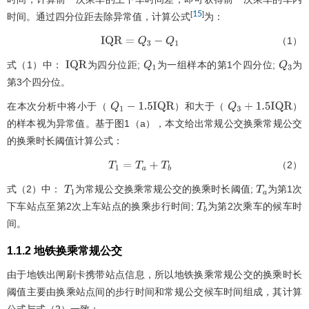
15
[
]
时间。通过四分位距去除异常值，计算公式
为：
（1）
I
Q
R
=
Q
3
-
Q
1
式（1）中：
为四分位距;
为一组样本的第1个四分位;
为
I
Q
R
Q
1
Q
3
第3个四分位。
在本次分析中将小于（
）和大于（
）
Q
1
-
1.5
I
Q
R
Q
3
+
1.5
I
Q
R
的样本视为异常值。基于
图1
（a），本文给出常规公交换乘常规公交
的换乘时长阈值计算公式：
（2）
T
1
=
T
a
+
T
b
式（2）中：
为常规公交换乘常规公交的换乘时长阈值;
为第1次
T
1
T
a
下车站点至第2次上车站点的换乘步行时间;
为第2次乘车的候车时
T
b
间。
1.1.2 地铁换乘常规公交
由于地铁出闸刷卡携带站点信息，所以地铁换乘常规公交的换乘时长
阈值主要由换乘站点间的步行时间和常规公交候车时间组成，其计算