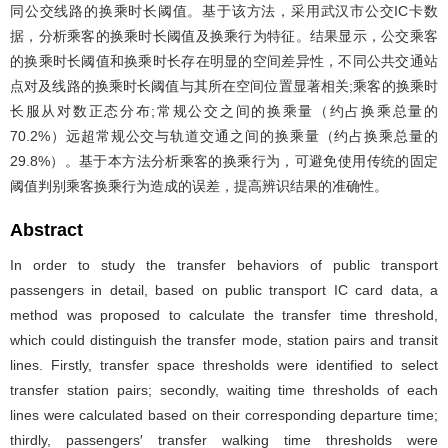
同公交线路的换乘时长阈值。基于该方法，采用武汉市公交IC卡数
据，分析乘客的换乘时长阈值及换乘行为特征。结果显示，公交乘客
的换乘时长阈值和换乘时长存在明显的空间差异性，不同公共交通站
点对及线路的换乘时长阈值与其所在空间位置显著相关;乘客的换乘时
长服从对数正态分布;常规公交之间的换乘量（约占换乘总量的
70.2%）远超常规公交与轨道交通之间的换乘量（约占换乘总量的
29.8%）。基于本方法分析乘客的换乘行为，可避免使用传统的固定
阈值判别乘客换乘行为造成的误差，提高辨识结果的准确性。
Abstract
In order to study the transfer behaviors of public transport
passengers in detail, based on public transport IC card data, a
method was proposed to calculate the transfer time threshold,
which could distinguish the transfer mode, station pairs and transit
lines. Firstly, transfer space thresholds were identified to select
transfer station pairs; secondly, waiting time thresholds of each
lines were calculated based on their corresponding departure time;
thirdly, passengers′ transfer walking time thresholds were