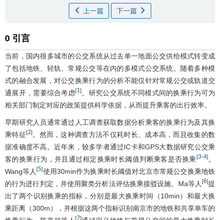
上一篇
下一篇
0 引言
当前，国内很多城市的公交系统从过去单一地面公交供给模式转变成
了包括地铁、轻轨、常规公交等在内的多模式公交系统。随着多种模
式的融合发展，对公交换乘行为的分析不能仅针对常规公交或轨道交
1
[
]
通展开，需要综合考虑
。研究公交系统不同模式间的换乘行为可为
相关部门制定对应的政策提供科学依据，从而提升乘客的出行效率。
早期研究人员通常通过人工调查获取数据分析乘客的换乘行为及其换
2
[
]
乘特征
。然而，这种调查方法不仅耗时长、成本高，而且收集的数
据准确度不高。近年来，较多学者通过IC卡和GPS大数据研究公交乘
3
4
[
-
]
客的换乘行为，并且通过框定换乘时长阈值判断乘客是否换乘
。
5
[
]
Wang等人
使用30min作为换乘时长阈值对北京市常规公交换乘地铁
6
[
]
的行为进行判定，并使用聚类分析法评估换乘接驳设施。Ma等人
提
出了两个识别换乘的指标，分别是最大换乘时间（10min）和最大换
乘距离（300m），并根据这两个指标识别南京市的地铁和共享单车的
7
[
]