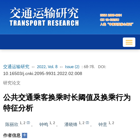
Toggl
navig
交通运输研究
››
2022, Vol. 8
››
Issue (2)
: 68-78.
DOI:
10.16503/j.cnki.2095-9931.2022.02.008
研究论文
公共交通乘客换乘时长阈值及换乘行为
特征分析
1
,
2
1
,
2
1
,
2
1
,
2
陈丽欣
,
钟鸣
,
潘晓锋
,
钟意
+
作者信息