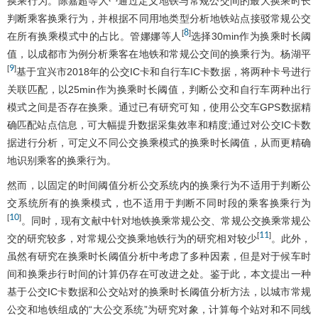
换乘行为。陈嘉超等人
通过定义地铁与常规公交间的最大换乘时长
判断乘客换乘行为，并根据不同用地类型分析地铁站点接驳常规公交
8
[
]
在所有换乘模式中的占比。管娜娜等人
选择30min作为换乘时长阈
值，以成都市为例分析乘客在地铁和常规公交间的换乘行为。杨湖平
9
[
]
基于宜兴市2018年的公交IC卡和自行车IC卡数据，将两种卡号进行
关联匹配，以25min作为换乘时长阈值，判断公交和自行车两种出行
模式之间是否存在换乘。通过已有研究可知，使用公交车GPS数据精
确匹配站点信息，可大幅提升数据采集效率和精度;通过对公交IC卡数
据进行分析，可定义不同公交换乘模式的换乘时长阈值，从而更精确
地识别乘客的换乘行为。
然而，以固定的时间阈值分析公交系统内的换乘行为不适用于判断公
交系统所有的换乘模式，也不适用于判断不同时段的乘客换乘行为
10
[
]
。同时，现有文献中针对地铁换乘常规公交、常规公交换乘常规公
11
[
]
交的研究较多，对常规公交换乘地铁行为的研究相对较少
。此外，
虽然有研究在换乘时长阈值分析中考虑了多种因素，但是对于候车时
间和换乘步行时间的计算仍存在可改进之处。鉴于此，本文提出一种
基于公交IC卡数据和公交站对的换乘时长阈值分析方法，以城市常规
公交和地铁组成的“大公交系统”为研究对象，计算每个站对和不同线