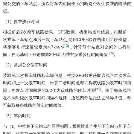
规公交的下车站点，所以将车内时间作为判断是否发生换乘的辅助依
据。
（1）换乘步行时间
根据前后2次乘车线路信息、GPS数据、换乘站点对信息，推断前一
次乘车下车站点和后一次上车站点;使用CUBE软件构建四阶段模型，
13
[
]
将乘客步行速度设定为4.7km/h
，计算每个站点对之间的步行时
14
[
]
间，在此基础上分别增减20%即为乘客换乘步行时间阈值
。
（2）常规公交候车时间
读取第二次乘车线路和车辆信息，根据GPS数据获取该线路本次发车
时间和上一次发车时间，计算二者时间差即可得该线路的发车时间间
12
[
]
隔，将发车时间间隔的1/2作为该线路的候车时间
。由于每条线路
在不同时段的发车时间间隔不规律，通过四分位距法去除异常值，即
可获取每条线路的候车时间阈值。
（3）车内时间
与（1）中推算下车站点的原理相同，根据推算产生的下车站点和下车
时间，计算前一次乘车的上下车时间差，即可获得前一次乘车的车内