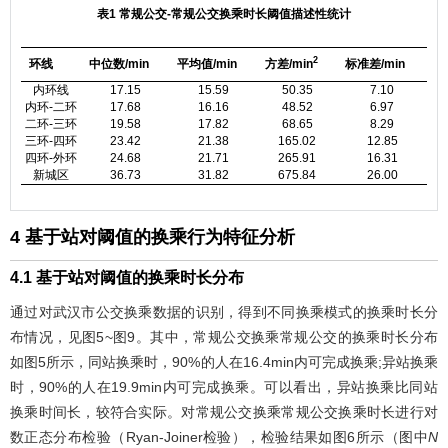
表1 常规公交-常规公交换乘时长阈值描述性统计
2
环线
中位数/min
平均值/min
方差/min
标准差/min
内环线
17.15
15.59
50.35
7.10
内环-二环
17.68
16.16
48.52
6.97
二环-三环
19.58
17.82
68.65
8.29
三环-四环
23.42
21.38
165.02
12.85
四环-外环
24.68
21.71
265.91
16.31
新城区
36.73
31.82
675.84
26.00
4 基于站对阈值的换乘行为特征分析
4.1 基于站对阈值的换乘时长分布
通过对武汉市公交换乘数据的识别，得到不同换乘模式的换乘时长分
布情况，见
图5
~
图9
。其中，常规公交换乘常规公交的换乘时长分布
如
图5
所示，同站换乘时，90%的人在16.4min内可完成换乘;异站换乘
时，90%的人在19.9min内可完成换乘。可以看出，异站换乘比同站
换乘时间长，较符合实际。对常规公交换乘常规公交换乘时长进行对
数正态分布检验（Ryan-Joiner检验），检验结果如
图6
所示（图中
N