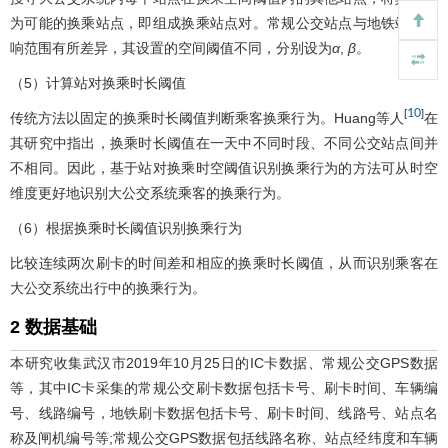
为可能的换乘站点，即组成换乘站点对。常规公交站点与地铁站点影
响范围有所差异，其设置的空间阈值不同，分别设为
α
,
β
。
（5）计算站对换乘时长阈值
10
[
]
传统方法以固定的换乘时长阈值判断乘客换乘行为。Huang等人
在
其研究中指出，换乘时长阈值在一天中不同时段、不同公交站点间并
不相同。因此，基于站对换乘时空阈值识别换乘行为的方法可从时空
维度更好地识别大公交系统乘客的换乘行为。
（6）根据换乘时长阈值识别换乘行为
比较连续两次刷卡的时间差和相应的换乘时长阈值，从而识别乘客在
大公交系统出行中的换乘行为。
2 数据基础
本研究收集武汉市2019年10月25日的IC卡数据、常规公交GPS数据
等，其中IC卡采集的常规公交刷卡数据包括卡号、刷卡时间、车辆编
号、线路编号，地铁刷卡数据包括卡号、刷卡时间、线路号、站点名
称及闸机编号等;常规公交GPS数据包括线路名称、站点经纬度和车辆