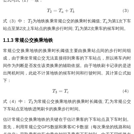
公式与式（2）一致：
（3）
T
2
=
T
a
+
T
b
式（3）中：
为地铁换乘常规公交的换乘时长阈值;
为第1次下车
T
2
T
a
站点至第2次上车站点的换乘步行时间;
为第2次乘车的候车时间。
T
b
1.1.3 常规公交换乘地铁
常规公交换乘地铁的换乘时长阈值主要由换乘站点间的步行时间组
成，由于乘坐常规公交无法直接得到乘客的下车站点，所以将车内时
间作为判断是否发生该类换乘的辅助依据。由于地铁刷卡记录的是进
出闸机时间，此处不计算地铁的候车时间和行驶时间。其计算公式如
下：
（4）
T
3
=
T
c
式（4）中：
为常规公交换乘地铁的换乘时长阈值;
为常规公交
T
3
T
c
下车站点至地铁进闸刷卡的换乘步行时间。
估计常规公交换乘地铁的关键在于估计乘客的下车站点及下车时刻。
首先，利用常规公交GPS数据和乘客IC卡数据（每次乘坐的线路和站