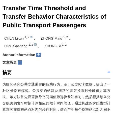
Transfer Time Threshold and
Transfer Behavior Characteristics of
Public Transport Passengers
1
,
2
1
,
2
CHEN Li-xin
,
ZHONG Ming
,
1
,
2
1
,
2
PAN Xiao-feng
,
ZHONG Yi
+
Author information
+
文章历史
摘要
为细化研究公共交通乘客的换乘行为，基于公交IC卡数据，提出了一
种区分换乘模式、公共交通站对及线路的乘客换乘时长阈值计算方
法。该方法首先设置换乘空间阈值筛选换乘站点对，然后根据每条公
交线路的发车时刻计算相应的候车时间阈值，通过构建四阶段模型计
算乘客在换乘站点对内的步行时间，进而产生每个换乘站点对之间不