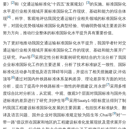
2
3
[
]
[
]
要》
和《交通运输标准化“十四五”发展规划》
的实施。标准国际化
水平是行业相关领域开展标准国际化工作现状、基础和能力的综合体
4
[
]
现
，科学、客观地评估我国交通运输行业相关领域的标准国际化水
平，对固化优势领域标准国际化典型经验、明确弱势领域主要差距和
努力方向，推动行业整体的标准国际化水平提升具有重要价值。
为了更好地推动我国交通运输标准国际化水平提升，我国学者针对交
通运输行业相关领域开展标准国际化工作的现状、基础和能力展开广
5
[
]
泛研究。Pan等
采用定性分析和案例研究相结合的方法分析了我国
企业标准国际化工作的主要进展，分析了技术标准缺乏一致性、国际
标准化活动参与度低及语言障碍等问题，并提出了相关措施建议;许佑
6
[
]
顶等
通过对国内外铁路标准体系架构差异、理论差异等方面的对比
7
[
]
分析，提出了提高中外铁路标准一致性的举措建议;肖永舒
采用多维
度综合比对分析法，从宏观、中观、微观3个层面对我国标准与国外先
8
[
]
进标准的差异进行了研究;刘伊生等
采用Saaty1-9阶标度法得到了制
约我国工程建设标准国际化发展的主要因素，包括技术标准缺失、翻
9
[
]
译及语言问题、国外企业对我国标准规定较为陌生等;Chai等
对“一
带一路”倡议所在国家和地区的工程建设标准化发展现状及需求展开分