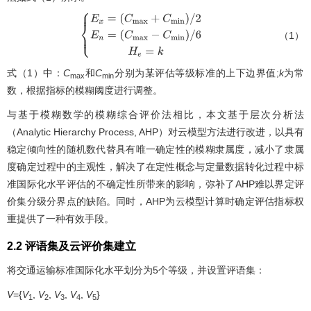
（1）
E
x
=
(
C
m
a
x
+
C
m
i
n
)
/
2
E
n
=
(
C
m
a
x
-
C
m
i
n
)
/
6
H
e
=
k
式（1）中：
C
和
C
分别为某评估等级标准的上下边界值;
k
为常
max
min
数，根据指标的模糊阈度进行调整。
与基于模糊数学的模糊综合评价法相比，本文基于层次分析法
（Analytic Hierarchy Process, AHP）对云模型方法进行改进，以具有
稳定倾向性的随机数代替具有唯一确定性的模糊隶属度，减小了隶属
度确定过程中的主观性，解决了在定性概念与定量数据转化过程中标
准国际化水平评估的不确定性所带来的影响，弥补了AHP难以界定评
价集分级分界点的缺陷。同时，AHP为云模型计算时确定评估指标权
重提供了一种有效手段。
2.2 评语集及云评价集建立
将交通运输标准国际化水平划分为5个等级，并设置评语集：
V
={
V
,
V
,
V
,
V
,
V
}
1
2
3
4
5