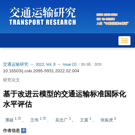
Toggl
navig
交通运输研究
››
2022, Vol. 8
››
Issue (2)
: 30-38.
DOI:
10.16503/j.cnki.2095-9931.2022.02.004
研究论文
基于改进云模型的交通运输标准国际化
水平评估
1
1
1
1
2
潘硕
,
王伟
,
吴忠广
,
王冀
,
张振虎
+
作者信息