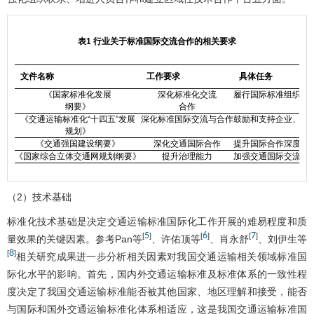
表1 行业关于标准国际交流合作的相关要求
文件名称
工作要求
具体任务
《国家标准化发展
深化标准化交流
履行国际标准组织成
纲要》
合作
《交通运输标准化“十四五”发展
深化标准国际交流与合作
鼓励和支持企业、 学
规划》
《交通强国建设纲要》
深化交通国际合作
提升国际合作深度与
《国家综合立体交通网规划纲要》
提升治理能力
加强交通国际交流合
（2）技术基础
标准化技术基础是决定交通运输标准国际化工作开展的难易程度和质
5
6
7
[
]
[
]
[
]
量效果的关键因素。参考Pan等
、许佑顶等
、肖永舒
、刘伊生等
8
[
]
相关研究成果进一步分析相关因素对我国交通运输相关领域标准国
际化水平的影响。首先，国内外交通运输标准及标准体系的一致性程
度决定了我国交通运输标准能否被其他国家、地区理解和接受，能否
与国际和国外交通运输标准化体系相适应，这是我国交通运输标准国