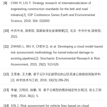
[9]
CHAI
H
,
LIU
Y
. Strategy research of internationalization of
engineering construction standards for the belt and road
initiative[J].
IOP Conference Series Earth and Environmental
Science
,
2019
,
304
: 032003.
[10]
中共中央, 国务院.
国家标准化发展纲要
[Z]. 北京: 中共中央,国务院,
2021
.
[11]
ZHANG
L
,
WU
X
,
CHEN
Q
, et al. Developing a cloud model based
risk assessment methodology for tunnel-induced damage to
existing pipelines[J].
Stochastic Environmental Research & Risk
Assessment
,
2015
,
29
(2): 513-526.
[12]
王景春, 王大鹏. 基于云D-S证据理论的山区高速公路路段风险评判
[J].
科学技术与工程
,
2019
,
19
(23):286-291.
[13]
李健, 汪明武, 徐鹏, 等. 基于云模型的围岩稳定性分类[J].
岩土工程
学报
,
2014
,
36
(1): 5.
[14]
XIN
J
. Risk assessment for vehicle fires based on cloud