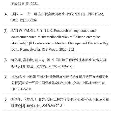
家铁路局,等,
2021
.
[4]
孙林. 从“一带一路”探讨提高我国标准国际化水平[J].
中国标准化
,
2016
(12):136-139.
[5]
PAN
W
,
YANG
L F
,
YIN
L X
. Research on key issues and
countermeasures of internationalization of Chinese enterprise
standards[C]//
Conference on M-odern Management Based on Big
Data
. Pennsylvania: IOS Press,
2020
: 1-11.
[6]
许佑顶, 高柏松, 杨吉忠, 等. 中国铁路工程建设技术标准“走出去”战
略研究[J].
铁道工程学报
,
2016
(5): 116-122.
[7]
肖永舒. 中国标准与国际国外先进标准差异的多维度研究方法和案例
分析[C]//
第十五届中国标准化论坛论文集
. 义乌: 中国标准化协会,
2018
:262-268.
[8]
刘伊生, 华梦圆, 叶美芳. 我国工程建设技术标准国际化影响因素及机
理研究[J].
建设科技
,
2012
(24):79-81.