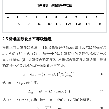
表6 随机一致性指标RI取值
n
1
2
3
4
5
6
7
8
9
RI
0
0
0.52
0.89
1.12
1.26
1.36
1.41
1.46
2.5 标准国际化水平等级确定
根据正向云发生器算法，计算某指标评估值
x
隶属于云层级的确定度
i
μ
，见式（6）~式（7）。结合AHP法计算得到的各评估指标组合权
重，根据式（8）计算综合确定度
U
。根据综合确定度计算结果，最终
确定行业相关领域的标准国际化水平等级。
（6）
μ
=
e
x
p
[
-
(
x
i
-
E
x
)
2
/
2
(
E
n
'
)
2
]
式（6）中：
μ
为确定度。
（7）
E
n
'
=
E
n
+
H
e
·
r
a
n
d
(
)
式（7）中：rand( ) 是由软件自动生成的0~1之间的随机数。
（8）