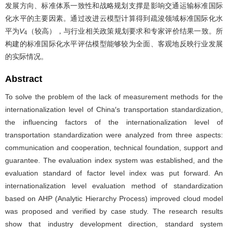
发展方向、标准体系一致性和战略规划支撑是影响交通运输标准国际
化水平的主要因素。通过改进云模型计算得到疏浚领域标准国际化水
平为
V
（较高），与行业相关政策规划要求和专家评价结果一致。所
4
构建的标准国际化水平评估模型能够较为全面、客观地反映行业发展
的实际情况。
Abstract
To solve the problem of the lack of measurement methods for the
internationalization level of China′s transportation standardization,
the influencing factors of the internationalization level of
transportation standardization were analyzed from three aspects:
communication and cooperation, technical foundation, support and
guarantee. The evaluation index system was established, and the
evaluation standard of factor level index was put forward. An
internationalization level evaluation method of standardization
based on AHP (Analytic Hierarchy Process) improved cloud model
was proposed and verified by case study. The research results
show that industry development direction, standard system