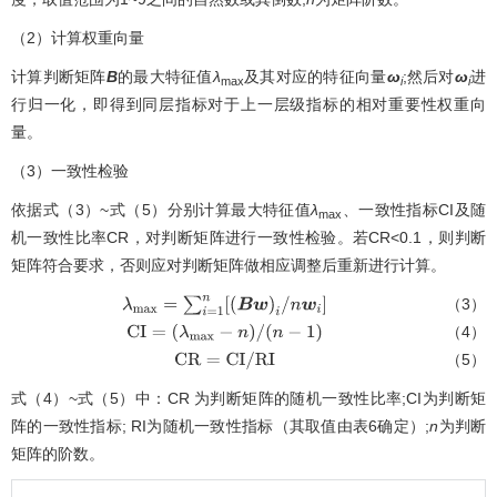
（2）计算权重向量
计算判断矩阵
B
的最大特征值
λ
及其对应的特征向量
ω
;然后对
ω
进
max
i
i
行归一化，即得到同层指标对于上一层级指标的相对重要性权重向
量。
（3）一致性检验
依据式（3）~式（5）分别计算最大特征值
λ
、一致性指标CI及随
max
机一致性比率CR，对判断矩阵进行一致性检验。若CR<0.1，则判断
矩阵符合要求，否则应对判断矩阵做相应调整后重新进行计算。
（3）
λ
m
a
x
=
∑
i
=
1
n
[
(
B
w
)
i
/
n
w
i
]
（4）
C
I
=
(
λ
m
a
x
-
n
)
/
(
n
-
1
)
（5）
C
R
=
C
I
/
R
I
式（4）~式（5）中：CR 为判断矩阵的随机一致性比率;CI为判断矩
阵的一致性指标; RI为随机一致性指标（其取值由
表6
确定）;
n
为判断
矩阵的阶数。