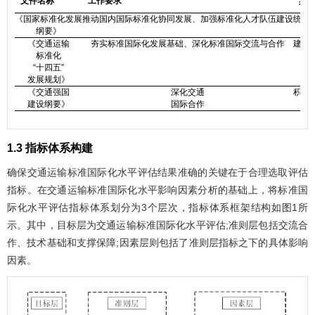
文件名称
工作要求
具
《国家标准化发展
推动国内国际标准化协同发展、加强标准化人才队伍建设
统筹
纲要》
《交通运输
夯实标准国际化发展基础、深化标准国际交流与合作
建立
标准化
“十四五”
发展规划》
《交通强国
深化交通
积极
建设纲要》
国际合作
1.3 指标体系构建
确保交通运输标准国际化水平评估结果准确的关键在于合理选取评估
指标。在交通运输标准国际化水平影响因素分析的基础上，将标准国
际化水平评估指标体系划分为3个层次，指标体系框架结构如
图1
所
示。其中，目标层为交通运输标准国际化水平评估;准则层包括交流合
作、技术基础和支撑保障;因素层则包括了准则层指标之下的具体影响
因素。