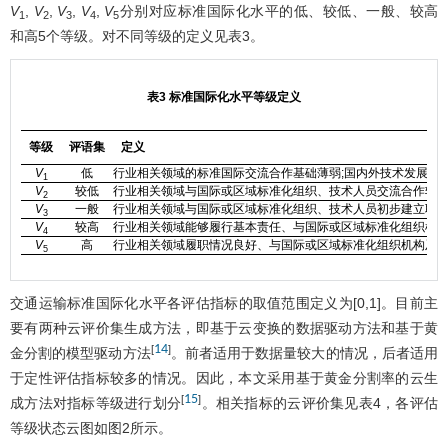
V
,
V
,
V
,
V
,
V
分别对应标准国际化水平的低、较低、一般、较高
1
2
3
4
5
和高5个等级。对不同等级的定义见
表3
。
表3 标准国际化水平等级定义
等级
评语集
定义
V
低
行业相关领域的标准国际交流合作基础薄弱;国内外技术发展方向
1
V
较低
行业相关领域与国际或区域标准化组织、技术人员交流合作较少
2
V
一般
行业相关领域与国际或区域标准化组织、技术人员初步建立联系
3
V
较高
行业相关领域能够履行基本责任、与国际或区域标准化组织机构
4
V
高
行业相关领域履职情况良好、与国际或区域标准化组织机构及技
5
交通运输标准国际化水平各评估指标的取值范围定义为[0,1]。目前主
要有两种云评价集生成方法，即基于云变换的数据驱动方法和基于黄
14
[
]
金分割的模型驱动方法
。前者适用于数据量较大的情况，后者适用
于定性评估指标较多的情况。因此，本文采用基于黄金分割率的云生
15
[
]
成方法对指标等级进行划分
。相关指标的云评价集见
表4
，各评估
等级状态云图如
图2
所示。