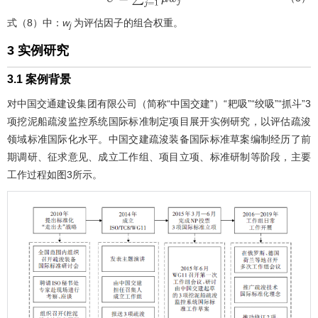
U
=
∑
j
=
1
n
μ
w
j
式（8）中：
w
为评估因子的组合权重。
j
3 实例研究
3.1 案例背景
对中国交通建设集团有限公司（简称“中国交建”）“耙吸”“绞吸”“抓斗”3
项挖泥船疏浚监控系统国际标准制定项目展开实例研究，以评估疏浚
领域标准国际化水平。中国交建疏浚装备国际标准草案编制经历了前
期调研、征求意见、成立工作组、项目立项、标准研制等阶段，主要
工作过程如
图3
所示。