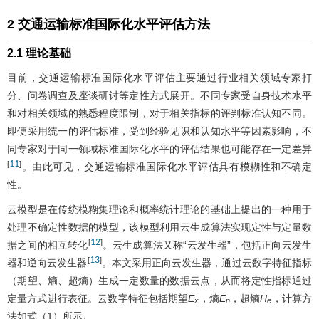
2 交通运输标准国际化水平评估方法
2.1 理论基础
目前，交通运输标准国际化水平评估主要通过行业相关领域专家打
分、问卷调查及座谈研讨等定性方式展开。不同专家受自身技术水平
和对相关领域的熟悉程度限制，对于相关指标的评判标准认知不同。
即便采用统一的评估标准，受到经验见识和认知水平等因素影响，不
同专家对于同一领域标准国际化水平的评估结果也可能存在一定差异
11
[
]
。由此可见，交通运输标准国际化水平评估具有模糊性和不确定
性。
云模型是在传统模糊集理论和概率统计理论的基础上提出的一种用于
处理不确定性数据的模型，该模型利用云生成算法实现定性与定量数
12
[
]
据之间的相互转化
。云生成算法又称“云发生器”，包括正向云发生
13
[
]
器和逆向云发生器
。本文采用正向云发生器，通过云数字特征指标
（期望、熵、超熵）生成一定数量的数据云点，从而将定性指标通过
定量方式进行表征。云数字特征包括期望
E
，熵
E
，超熵
H
，计算方
x
n
e
法如式（1）所示。