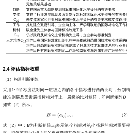
9
无相关成果基础
战略
支撑国家重大战略规划对标准国际化水平提升的有关要求
支撑
支撑了行业发展规划及政策制度对标准国际化水平提升的有关要求
C
未支撑国家和行业对标准国际化水平提升的有关要求或支撑作用不明
10
工作
推动建立政府引导、企业为主体、产学研联动的国际标准化工作机制
机制
以企业为主体参与国际标准制定工作
C
仍以政府及标准化主管机构为主导，企业参与标准制定
11
人才培养
C
培养出在国际标准化组织机构中任职或熟悉属国技术标准体系的行业
12
培养出熟悉国际标准制定规则或了解属国技术标准体系的行业专家
培养出拥有国际标准制定工作经验或标准海外属地推广经验的行业专
2.4 评估指标权重
（1）构造判断矩阵
采用1~9阶标度法对同一层级之内的各个指标进行两两比对，分别构
建准则层及因素层指标相对于上一层级的比对矩阵，即判断矩阵
B
，
如式（2）所示。
（2）
B
=
(
a
i
j
)
n
×
n
式（2）中：
B
为判断矩阵;
a
表示第
i
个指标对第
j
个指标的相对重要程
ij
度，取值范围为1~9之间的自然数或其倒数;
n
为矩阵阶数。