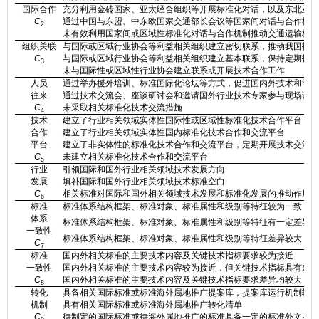
国际合作
充分利用金砖国家、亚太经合组织等开展标准化对话，以及东北亚、
C
通过中国与东盟、中东欧国家交通部长会议等国家间对话与合作机制
2
未有效利用国家间或区域性标准化对话与合作机制推动交通运输标准
组织关联
与国际或区域行业协会等利益相关组织建立密切联系，推动我国技术
C
与国际或区域行业协会等利益相关组织建立基本联系，保持定期技术
3
未与国际性或区域性行业协会建立联系或开展技术合作工作
人员
通过举办援外培训、标准国际化论坛等方式，促进国内外技术和管理
往来
通过技术交流会、座谈研讨会和邀请国外行业技术专家参与现场调研
C
未采取相关标准化技术交流措施
4
技术
建立了行业相关领域实体性国际性或区域性标准化技术合作平台
合作
建立了行业相关领域实体性国内标准化技术合作和交流平台
平台
建立了非实体性的标准化技术合作和交流平台，定期开展技术交流
C
未建立相关标准化技术合作和交流平台
5
行业
引领国际和国外行业相关领域技术发展方向
发展
填补国际和国外行业相关领域技术标准空白
C
相关标准对国际和国外相关领域技术发展和标准化发展的推动作用有
6
标准
标准体系结构框架、标准对象、标准属性和级别等特征较为一致
体系
标准体系结构框架、标准对象、标准属性和级别等特征有一定差异
一致性
标准体系结构框架、标准对象、标准属性和级别等特征差异较大
C
7
标准
国内外相关标准的主要技术内容及关键技术指标要求较为接近
一致性
国内外相关标准的主要技术内容较为接近，但关键技术指标具有差异
C
国内外相关标准的主要技术内容及关键技术指标要求差异均较大
8
转化
具备相关国际标准或标准海外属地推广提案库，提案库运行机制较为
机制
具有相关国际标准或标准海外属地推广转化清单
C
待制定的国际标准或待海外属地推广的标准具备一定的标准外文版基