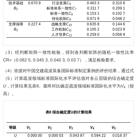
技术基础
0.670 9
行业发展
C
0.463 3
0.310 8
6
B
标准体系一致性
C
0.311 7
0.209 1
2
7
标准一致性
C
0.153 1
0.102 7
8
转化机制
C
0.071 9
0.048 2
9
支撑保障
0.227 4
战略支撑
C
0.635 8
0.144 6
10
B
工作机制
C
0.105 2
0.023 9
3
11
人才培养
C
0.259 0
0.058 9
12
（3）经判断矩阵一致性检验，得到各判断矩阵的随机一致性比率
CR=（0.082 5, 0.045 3, 0.040 3, 0.03 7），满足检验要求。
（4）依据对中国交建疏浚装备国际标准制定案例的评价结果，通过式
（5）计算疏浚领域标准国际化水平评估值对各云层级的综合确定度
U
，计算结果见
表8
。最终对比确定疏浚领域标准国际化水平为
V
（较
4
高）。
表8 综合确定度U的计算结果
等级
V
V
V
V
V
1
2
3
4
5
U
0.000 00
0.000 03
0.043 87
0.594 22
0.016 37