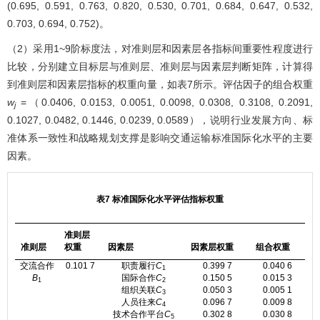
(0.695, 0.591, 0.763, 0.820, 0.530, 0.701, 0.684, 0.647, 0.532,
0.703, 0.694, 0.752)。
（2）采用1~9阶标度法，对准则层和因素层各指标间重要性程度进行
比较，分别建立目标层与准则层、准则层与因素层判断矩阵，计算得
到准则层和因素层指标的权重向量，如
表7
所示。评估因子的组合权重
w
=（0.0406, 0.0153, 0.0051, 0.0098, 0.0308, 0.3108, 0.2091,
j
0.1027, 0.0482, 0.1446, 0.0239, 0.0589），说明行业发展方向、标
准体系一致性和战略规划支撑是影响交通运输标准国际化水平的主要
因素。
表7 标准国际化水平评估指标权重
准则层
准则层
权重
因素层
因素层权重
组合权重
交流合作
0.101 7
职责履行
C
0.399 7
0.040 6
1
B
国际合作
C
0.150 5
0.015 3
1
2
组织关联
C
0.050 3
0.005 1
3
人员往来
C
0.096 7
0.009 8
4
技术合作平台
C
0.302 8
0.030 8
5