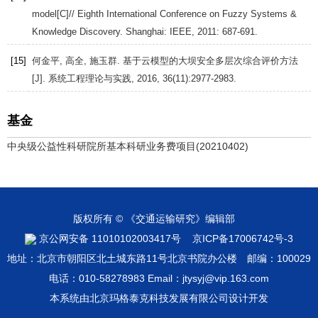
model[C]//
Eighth International Conference on Fuzzy Systems &
Knowledge Discovery
. Shanghai: IEEE,
2011
: 687-691.
[15]
何金平, 高全, 施玉群. 基于云模型的大坝安全多层次综合评价方法
[J].
系统工程理论与实践
,
2016
,
36
(11):2977-2983.
基金
中央级公益性科研院所基本科研业务费项目(20210402)
版权所有 © 《交通运输研究》编辑部
京公网安备 11010102003417号
京ICP备17006742号-3
地址：北京市朝阳区北土城东路11号北京书院办公楼 邮编：100029
电话：010-58278983 Email：jtysyj@vip.163.com
本系统由
北京玛格泰克科技发展有限公司
设计开发