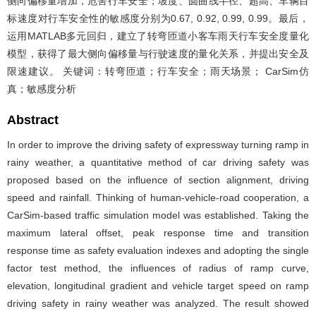
侧向偏移量增加，危害行车安全；坡度、圆曲线半径、超高、车辆目
标速度对行车安全性的敏感度分别为0.67, 0.92, 0.99, 0.99。最后，
运用MATLAB多元回归，建立了转弯匝道小客车雨天行车安全度量化
模型，获得了最大侧向偏移量与行驶速度的量化关系，并提出安全及
限速建议。 关键词：转弯匝道；行车安全；雨天场景； CarSim仿
真；敏感度分析
Abstract
In order to improve the driving safety of expressway turning ramp in
rainy weather, a quantitative method of car driving safety was
proposed based on the influence of section alignment, driving
speed and rainfall. Thinking of human-vehicle-road cooperation, a
CarSim-based traffic simulation model was established. Taking the
maximum lateral offset, peak response time and transition
response time as safety evaluation indexes and adopting the single
factor test method, the influences of radius of ramp curve,
elevation, longitudinal gradient and vehicle target speed on ramp
driving safety in rainy weather was analyzed. The result showed