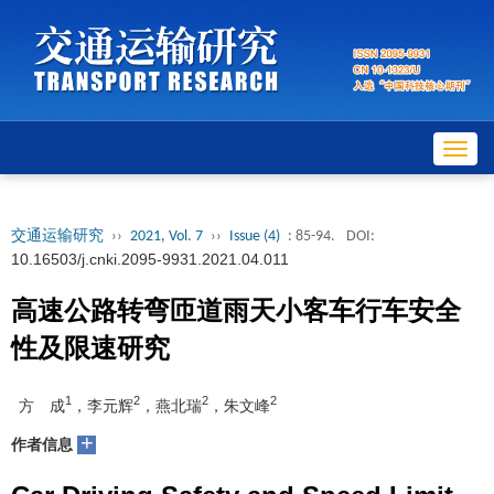
Toggl
navig
交通运输研究
››
2021, Vol. 7
››
Issue (4)
: 85-94.
DOI:
10.16503/j.cnki.2095-9931.2021.04.011
高速公路转弯匝道雨天小客车行车安全
性及限速研究
1
2
2
2
方 成
，李元辉
，燕北瑞
，朱文峰
+
作者信息