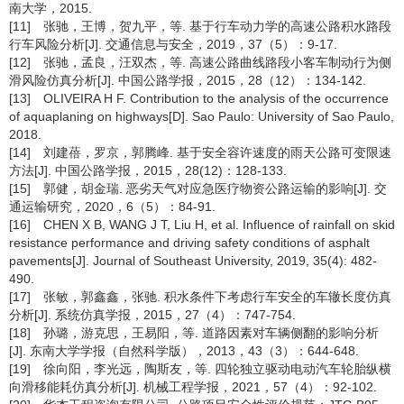
南大学，2015.
[11] 张驰，王博，贺九平，等. 基于行车动力学的高速公路积水路段
行车风险分析[J]. 交通信息与安全，2019，37（5）：9-17.
[12] 张驰，孟良，汪双杰，等. 高速公路曲线路段小客车制动行为侧
滑风险仿真分析[J]. 中国公路学报，2015，28（12）：134-142.
[13] OLIVEIRA H F. Contribution to the analysis of the occurrence
of aquaplaning on highways[D]. Sao Paulo: University of Sao Paulo,
2018.
[14] 刘建蓓，罗京，郭腾峰. 基于安全容许速度的雨天公路可变限速
方法[J]. 中国公路学报，2015，28(12)：128-133.
[15] 郭健，胡金瑞. 恶劣天气对应急医疗物资公路运输的影响[J]. 交
通运输研究，2020，6（5）：84-91.
[16] CHEN X B, WANG J T, Liu H, et al. Influence of rainfall on skid
resistance performance and driving safety conditions of asphalt
pavements[J]. Journal of Southeast University, 2019, 35(4): 482-
490.
[17] 张敏，郭鑫鑫，张驰. 积水条件下考虑行车安全的车辙长度仿真
分析[J]. 系统仿真学报，2015，27（4）：747-754.
[18] 孙璐，游克思，王易阳，等. 道路因素对车辆侧翻的影响分析
[J]. 东南大学学报（自然科学版），2013，43（3）：644-648.
[19] 徐向阳，李光远，陶斯友，等. 四轮独立驱动电动汽车轮胎纵横
向滑移能耗仿真分析[J]. 机械工程学报，2021，57（4）：92-102.