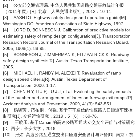
[2] 公安部交通管理局. 中华人民共和国道路交通事故统计年报
（2011年度）[R]. 北京：人民交通出版社，2012：10-11.
[3] AASHTO. Highway safety design and operations guide[M].
Washington DC: American Association of State Highway, 1997.
[4] LORD D, BONNESON J. Calibration of predictive models for
estimating safety of ramp design configurations[J]. Transportation
Research Record Journal of the Transportation Research Board,
2005, 1908(1): 88-95.
[5] BONNESON J, ZIMMERMAN K, FITZPATRICK K. Roadway
safety design synthesis[R]. Austin: Texas Transportation Institute,
2005.
[6] MICHAEL H, RANDY M, ALEXEI T. Revaluation of ramp
design speed criteria[R]. Austin: Texas Department of
Transportation, 2000: 1-17.
[7] CHEN H Y, LIU P, LU J J, et al. Evaluating the safety impacts
of the number and arrangement of lanes on freeway exit ramps[R].
Accident Analysis and Prevention, 2009, 41(3): 543-551.
[8] 杨晓芳，范柏桐，付强. 基于车车通信的快速路入口匝道车速控
制研究[J]. 交通运输研究，2019，5（6）：69-76.
[9] 王晓玉. 基于Carsim的高速公路互通式立交安全评价与对策研究
[D]. 西安：长安大学，2018.
[10] 张炜. 高速公路互通立交出口匝道安全设计与评价[D]. 南京：东