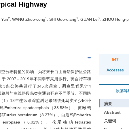
ypical Highway
2
1
1
2
 Yun
, WANG Zhuo-cong
, SHI Guo-qiang
, GUAN Lei
, ZHOU Hong-p
547
Accesses
时空分布特征的影响，为将来长白山自然保护区公路
 2007－2019年不同季节采用步行、骑自行车和
3条公路共进行了345次调查，调查里程累计4
段落导
直线路段与曲线路段鸟类交通致死在不同季节、不同路
1）13年连续跟踪监测记录到致死鸟类至少50种
摘要
riza spodocephala（33.58%）、黄喉鹀
Abstract
鸫Turdus hortulorum（8.27%）、白眉鹀Emberiza
关键词
ta europaea（6.02%）、花尾榛鸡Tetrastes