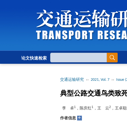
论文快速检索
交通运输研究
››
2021, Vol. 7
››
Issue (
典型公路交通鸟类致
1
1
2
李 卓
，陈庆红
，王 云
，王卓聪
+
作者信息