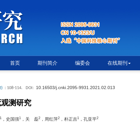
首页
期刊简介
编委会
在线期刊
10.16503/j.cnki.2095-9931.2021.02.013
2)
: 108-114.
DOI:
死观测研究
1
1
2
2
1
2
，史国强
，关 磊
，周红萍
，朴正吉
，孔亚平