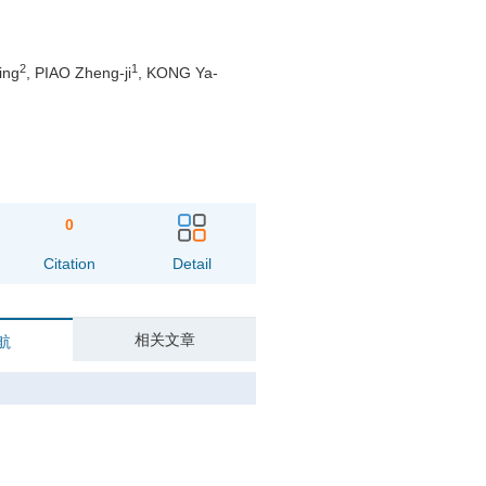
2
1
ing
, PIAO Zheng-ji
, KONG Ya-
0
Citation
Detail
相关文章
航