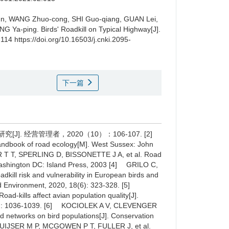
n, WANG Zhuo-cong, SHI Guo-qiang, GUAN Lei,
ONG Ya-ping.
Birds' Roadkill on Typical Highway[J].
-114 https://doi.org/10.16503/j.cnki.2095-
下一篇
J]. 经营管理者，2020（10）：106-107. [2]
ndbook of road ecology[M]. West Sussex: John
 T T, SPERLING D, BISSONETTE J A, et al. Road
Washington DC: Island Press, 2003 [4] GRILO C,
ill risk and vulnerability in European birds and
nd Environment, 2020, 18(6): 323-328. [5]
kills affect avian population quality[J].
4(3): 1036-1039. [6] KOCIOLEK A V, CLEVENGER
oad networks on bird populations[J]. Conservation
 HUIJSER M P, MCGOWEN P T, FULLER J, et al.