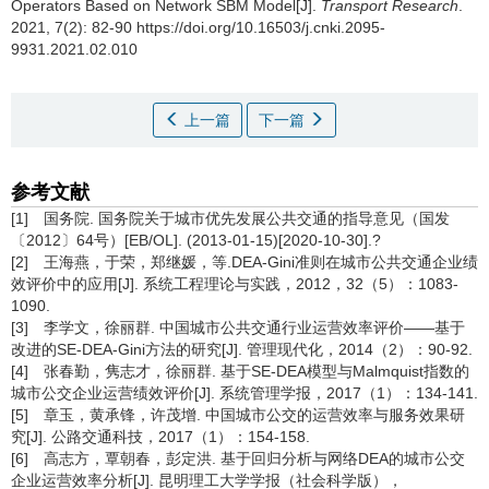
Operators Based on Network SBM Model[J].
Transport Research
.
2021, 7(2): 82-90 https://doi.org/10.16503/j.cnki.2095-
9931.2021.02.010
上一篇
下一篇
参考文献
[1] 国务院. 国务院关于城市优先发展公共交通的指导意见（国发
〔2012〕64号）[EB/OL]. (2013-01-15)[2020-10-30].?
[2] 王海燕，于荣，郑继媛，等.DEA-Gini准则在城市公共交通企业绩
效评价中的应用[J]. 系统工程理论与实践，2012，32（5）：1083-
1090.
[3] 李学文，徐丽群. 中国城市公共交通行业运营效率评价——基于
改进的SE-DEA-Gini方法的研究[J]. 管理现代化，2014（2）：90-92.
[4] 张春勤，隽志才，徐丽群. 基于SE-DEA模型与Malmquist指数的
城市公交企业运营绩效评价[J]. 系统管理学报，2017（1）：134-141.
[5] 章玉，黄承锋，许茂增. 中国城市公交的运营效率与服务效果研
究[J]. 公路交通科技，2017（1）：154-158.
[6] 高志方，覃朝春，彭定洪. 基于回归分析与网络DEA的城市公交
企业运营效率分析[J]. 昆明理工大学学报（社会科学版），