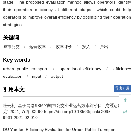
stage. The proposed evaluation method allows operators identify
their operation efficiency at different stages, which could help
operators to improve overall efficiency by optimizing their operation
strategies.
关键词
城市公交
/
运营效率
/
效率评价
/
投入
/
产出
Key words
urban public transport
/
operational efficiency
/
efficiency
evaluation
/
input
/
output
导出引用
引用本文
杜云柯.
基于网络SBM的城市公交企业运营效率评价[J].
交通运输研
究
. 2021, 7(2): 82-90 https://doi.org/10.16503/j.cnki.2095-
9931.2021.02.010
DU Yun-ke.
Efficiency Evaluation for Urban Public Transport