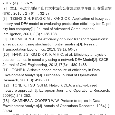
2015（4）：68-75.
[7] 章玉. 考虑非期望产出的大中城市公交营运效率评价[J]. 交通运输
研究，2016，2（6）：32-37.
[8] TZENG G H, FENG C M，KANG C C. Application of fuzzy set
theory and DEA model to evaluating production efficiency for Taipei
city bus company[J]. Journal of Advanced Computational
Intelligence, 2001, 5(3) : 128-138.
[9] HOLMGREN J. The efficiency of public transport operations:
an evaluation using stochastic frontier analysis[J]. Research in
Transportation Economics. 2013, 39(1): 50-57.
[10] HAHN J S, KIM D K K, KIM H C, et al. Efficiency analysis on
bus companies in seoul city using a network DEA Model[J]. KSCE
Journal of Civil Engineering, 2013,17(6): 1480-1488.
[11] TONE K. A slacks-based measure of efficiency in Data
Envelopment Analysis[J]. European Journal of Operational
Research, 2001(3): 498-509.
[12] TONE K, TSUTSUI M. Network DEA: a slacks-based
measure approach[J]. European Journal of Operational Research,
2009(1):243-252.
[13] CHARNES A, COOPER W W. Preface to topics in Data
Envelopment Analysis[J]. Annals of Operations Research, 1984(1):
59-94.