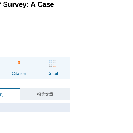
P Survey: A Case
0
Citation
Detail
相关文章
航