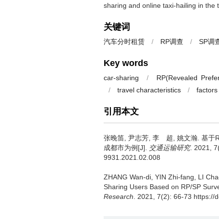
sharing and online taxi-hailing in the 
关键词
汽车分时租赁
/
RP调查
/
SP调
Key words
car-sharing
/
RP(Revealed Prefe
/
travel characteristics
/
factors
引用本文
张晚笛, 尹志芳, 李 超, 姚文瀚.
基于
成都市为例[J].
交通运输研究
. 2021, 7
9931.2021.02.008
ZHANG Wan-di, YIN Zhi-fang, LI Ch
Sharing Users Based on RP/SP Surve
Research
. 2021, 7(2): 66-73 https:/