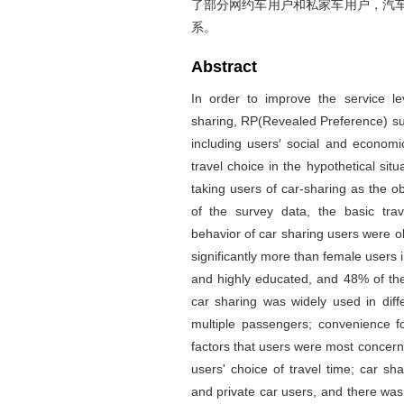
了部分网约车用户和私家车用户，汽
系。
Abstract
In order to improve the service le
sharing, RP(Revealed Preference) su
including users′ social and economic a
travel choice in the hypothetical sit
taking users of car-sharing as the obj
of the survey data, the basic trave
behavior of car sharing users were 
significantly more than female users i
and highly educated, and 48% of the
car sharing was widely used in diff
multiple passengers; convenience f
factors that users were most concern
users' choice of travel time; car sh
and private car users, and there was