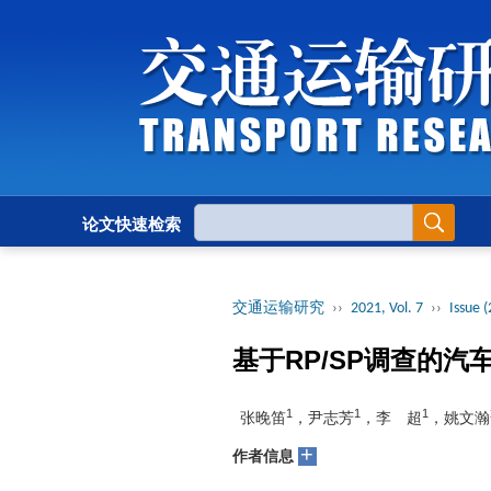
论文快速检索
交通运输研究
››
2021, Vol. 7
››
Issue (
基于RP/SP调查的
1
1
1
张晚笛
，尹志芳
，李 超
，姚文瀚
+
作者信息