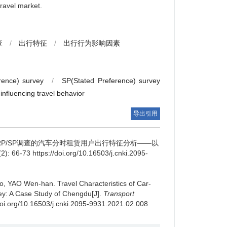
travel market.
查
/
出行特征
/
出行行为影响因素
rence) survey
/
SP(Stated Preference) survey
 influencing travel behavior
导出引用
RP/SP调查的汽车分时租赁用户出行特征分析——以
(2): 66-73 https://doi.org/10.16503/j.cnki.2095-
ao, YAO Wen-han.
Travel Characteristics of Car-
y: A Case Study of Chengdu[J].
Transport
/doi.org/10.16503/j.cnki.2095-9931.2021.02.008