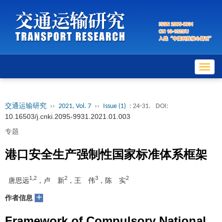
Toggl
navig
交通运输研究
››
2021, Vol. 7
››
Issue (1)
: 24-31.
DOI:
10.16503/j.cnki.2095-9931.2021.01.003
专题
港口安全生产强制性国家标准体系框架
1,2
2
3
2
唐思远
，卢 新
，王 伟
，陈 实
+
作者信息
Framework of Compulsory National