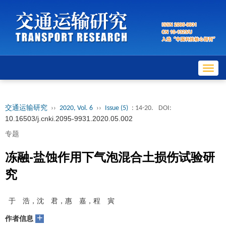
Toggl
navig
交通运输研究
››
2020, Vol. 6
››
Issue (5)
: 14-20.
DOI:
10.16503/j.cnki.2095-9931.2020.05.002
专题
冻融-盐蚀作用下气泡混合土损伤试验研
究
于 浩，沈 君，惠 嘉，程 寅
+
作者信息