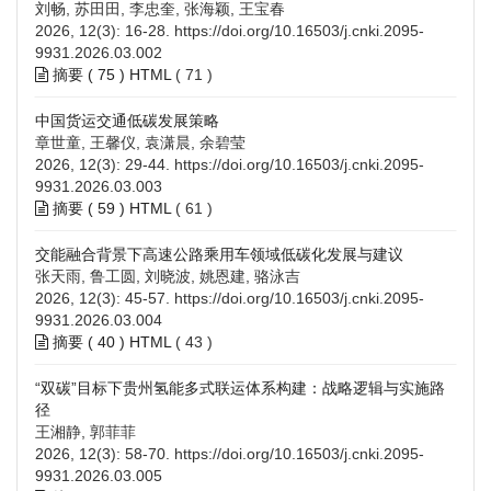
刘畅, 苏田田, 李忠奎, 张海颖, 王宝春
2026, 12(3): 16-28.
https://doi.org/10.16503/j.cnki.2095-
9931.2026.03.002
摘要 (
75
)
HTML
(
71
)
中国货运交通低碳发展策略
章世童, 王馨仪, 袁潇晨, 余碧莹
2026, 12(3): 29-44.
https://doi.org/10.16503/j.cnki.2095-
9931.2026.03.003
摘要 (
59
)
HTML
(
61
)
交能融合背景下高速公路乘用车领域低碳化发展与建议
张天雨, 鲁工圆, 刘晓波, 姚恩建, 骆泳吉
2026, 12(3): 45-57.
https://doi.org/10.16503/j.cnki.2095-
9931.2026.03.004
摘要 (
40
)
HTML
(
43
)
“双碳”目标下贵州氢能多式联运体系构建：战略逻辑与实施路
径
王湘静, 郭菲菲
2026, 12(3): 58-70.
https://doi.org/10.16503/j.cnki.2095-
9931.2026.03.005