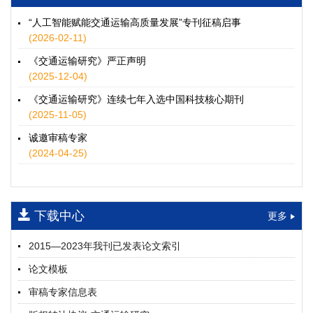
徐士翠, 黄超, 孙鹏翔, 郑少灿, 胡正宇, 李天宇, 冯健茜, 谢秉磊
2026, 12(3): 109-124.
https://doi.org/10.16503/j.cnki.2095-
“人工智能赋能交通运输高质量发展”专刊征稿启事
9931.2026.03.009
(2026-02-11)
摘要 (
37
)
HTML
(
34
)
《交通运输研究》严正声明
水运港-船多能源融合技术及集成应用——以宁波舟山港穿山港
(2025-12-04)
区为例
《交通运输研究》连续七年入选中国科技核心期刊
童亮, 袁裕鹏, 袁成清, 唐道贵, 钟晓晖, 严新平
(2025-11-05)
2026, 12(3): 125-136.
https://doi.org/10.16503/j.cnki.2095-
9931.2026.03.010
诚邀审稿专家
摘要 (
34
)
HTML
(
29
)
(2024-04-25)
面向公路交通的双向可逆电氢耦合微电网系统容量优化配置
师瑞峰, 程龙飞, 张凌志, 王亚彬, 刘状壮
2026, 12(3): 137-150.
https://doi.org/10.16503/j.cnki.2095-
下载中心
更多
9931.2026.03.011
摘要 (
16
)
HTML
(
14
)
2015—2023年我刊已发表论文索引
基于TimeXer模型的高速公路服务区充电负荷预测
论文模板
孙偲赫, 宋国华, 朱子俊, 范鹏飞, 石莹
2026, 12(3): 151-162.
https://doi.org/10.16503/j.cnki.2095-
审稿专家信息表
9931.2026.03.012