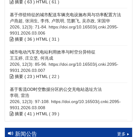
摘要 (
63
)
HTML
(
61
)
基于停驻特征的城市配送车辆充电设施布局与功率配置方法
卢燕超, 张润生, 李伟, 卢凯明, 范鹏飞, 吴亦政, 宋国华
2026, 12(3): 71-84.
https://doi.org/10.16503/j.cnki.2095-
9931.2026.03.006
摘要 (
36
)
HTML
(
31
)
城市电动汽车充电站利用效率与时空分异特征
王玉婷, 庄立坚, 何兆成
2026, 12(3): 85-96.
https://doi.org/10.16503/j.cnki.2095-
9931.2026.03.007
摘要 (
23
)
HTML
(
22
)
基于客流OD时空数据分区的公交充电站选址方法
李萌, 雷浩
2026, 12(3): 97-108.
https://doi.org/10.16503/j.cnki.2095-
9931.2026.03.008
摘要 (
41
)
HTML
(
39
)
高速公路充电设施技术规划综述：场景需求、技术路线与配置
策略
新闻公告
更多