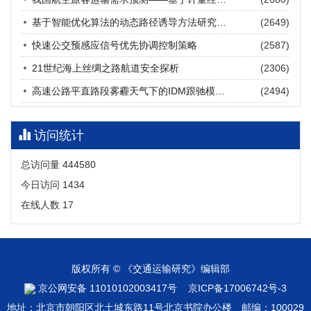
张海涛, 姚琛, 唐治豪, 谢明辉, 王元庆
2026, 12(3): 202-216.
https://doi.org/10.16503/j.cnki.2095-
基于智能优化算法的动态路径诱导方法研究进展
(2649)
9931.2026.03.016
摘要 (
22
)
HTML
(
19
)
快速公交预感应信号优先协调控制策略
(2587)
21世纪海上丝绸之路航道安全探析
(2306)
高速公路平直路段雾霾天气下的IDM跟驰模型分析
(2494)
访问统计
总访问量
444580
今日访问
1434
在线人数
17
版权所有 © 《交通运输研究》编辑部
京公网安备 11010102003417号
京ICP备17006742号-3
地址：北京市朝阳区北土城东路11号北京书院办公楼 邮编：100029