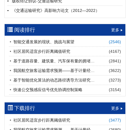
版权转让协议-交通运输研究
摘要 (
26
)
HTML
(
25
)
《交通运输研究》高影响力论文（2012—2022）
多层能源供给网络下高速公路系统韧性提升方法
郝泉霖, 兰富安, 赖波, 陈立栋, 宋志英, 郑帅
参考文献及常用法定计量单位样例
2026, 12(3): 163-175.
https://doi.org/10.16503/j.cnki.2095-
阅读排行
中英文摘要撰写规范及样例
更多
9931.2026.03.013
摘要 (
16
)
HTML
(
14
)
智能交通发展的现状、挑战与展望
(2546)
道路建养运通用碳核算方法及应用
社区居民适宜步行距离阈值研究
(4167)
王元庆, 王皎, 刘圆圆, 于谦, 刘聂旸子, 杨诗雨
2026, 12(3): 176-189.
https://doi.org/10.16503/j.cnki.2095-
基于道路容量、建筑量、汽车保有量的拥堵指数敏感性分析
(2841)
9931.2026.03.014
我国航空旅客运输需求预测——基于计量经济学与系统动力学组合模型
(3622)
摘要 (
16
)
HTML
(
16
)
基于智能优化算法的动态路径诱导方法研究进展
(3273)
西部陆海新通道氢走廊建设对交通运输领域低碳转型的推动作
快速公交预感应信号优先协调控制策略
(3154)
用
罗文格, 黄承锋, 关海长
2026, 12(3): 190-201.
https://doi.org/10.16503/j.cnki.2095-
9931.2026.03.015
下载排行
更多
摘要 (
27
)
HTML
(
26
)
社区居民适宜步行距离阈值研究
(3477)
交能融合背景下零碳货运走廊利益主体的策略演化与影响因素
我国航空旅客运输需求预测——基于计量经济学与系统动力学组合模型
(2680)