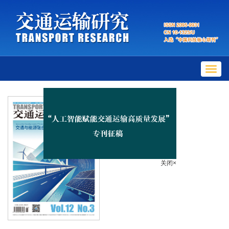
Toggl
navig
关闭×