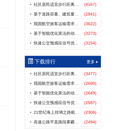
社区居民适宜步行距离阈值研究
(4167)
基于道路容量、建筑量、汽车保有量的拥堵指数敏感性分析
(2841)
我国航空旅客运输需求预测——基于计量经济学与系统动力学组合模型
(3622)
基于智能优化算法的动态路径诱导方法研究进展
(3273)
快速公交预感应信号优先协调控制策略
(3154)
下载排行
更多
社区居民适宜步行距离阈值研究
(3477)
我国航空旅客运输需求预测——基于计量经济学与系统动力学组合模型
(2680)
基于智能优化算法的动态路径诱导方法研究进展
(2649)
快速公交预感应信号优先协调控制策略
(2587)
21世纪海上丝绸之路航道安全探析
(2306)
高速公路平直路段雾霾天气下的IDM跟驰模型分析
(2494)