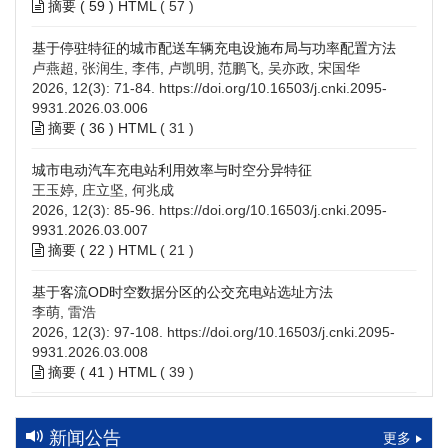
摘要 (
59
)
HTML
(
57
)
基于停驻特征的城市配送车辆充电设施布局与功率配置方法
卢燕超, 张润生, 李伟, 卢凯明, 范鹏飞, 吴亦政, 宋国华
2026, 12(3): 71-84.
https://doi.org/10.16503/j.cnki.2095-
9931.2026.03.006
摘要 (
36
)
HTML
(
31
)
城市电动汽车充电站利用效率与时空分异特征
王玉婷, 庄立坚, 何兆成
2026, 12(3): 85-96.
https://doi.org/10.16503/j.cnki.2095-
9931.2026.03.007
摘要 (
22
)
HTML
(
21
)
基于客流OD时空数据分区的公交充电站选址方法
李萌, 雷浩
2026, 12(3): 97-108.
https://doi.org/10.16503/j.cnki.2095-
9931.2026.03.008
摘要 (
41
)
HTML
(
39
)
高速公路充电设施技术规划综述：场景需求、技术路线与配置
策略
新闻公告
更多