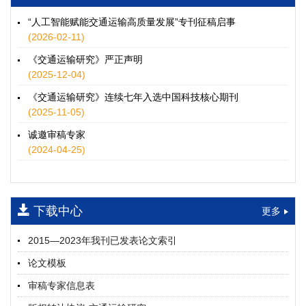
徐士翠, 黄超, 孙鹏翔, 郑少灿, 胡正宇, 李天宇, 冯健茜, 谢秉磊
2026, 12(3): 109-124.
https://doi.org/10.16503/j.cnki.2095-
“人工智能赋能交通运输高质量发展”专刊征稿启事
9931.2026.03.009
(2026-02-11)
摘要 (
36
)
HTML
(
33
)
《交通运输研究》严正声明
水运港-船多能源融合技术及集成应用——以宁波舟山港穿山港
(2025-12-04)
区为例
《交通运输研究》连续七年入选中国科技核心期刊
童亮, 袁裕鹏, 袁成清, 唐道贵, 钟晓晖, 严新平
(2025-11-05)
2026, 12(3): 125-136.
https://doi.org/10.16503/j.cnki.2095-
9931.2026.03.010
诚邀审稿专家
摘要 (
33
)
HTML
(
28
)
(2024-04-25)
面向公路交通的双向可逆电氢耦合微电网系统容量优化配置
师瑞峰, 程龙飞, 张凌志, 王亚彬, 刘状壮
2026, 12(3): 137-150.
https://doi.org/10.16503/j.cnki.2095-
下载中心
更多
9931.2026.03.011
摘要 (
16
)
HTML
(
14
)
2015—2023年我刊已发表论文索引
基于TimeXer模型的高速公路服务区充电负荷预测
论文模板
孙偲赫, 宋国华, 朱子俊, 范鹏飞, 石莹
2026, 12(3): 151-162.
https://doi.org/10.16503/j.cnki.2095-
审稿专家信息表
9931.2026.03.012