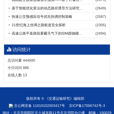
张海涛, 姚琛, 唐治豪, 谢明辉, 王元庆
2026, 12(3): 202-216.
https://doi.org/10.16503/j.cnki.2095-
基于智能优化算法的动态路径诱导方法研究进展
(2649)
9931.2026.03.016
摘要 (
21
)
HTML
(
18
)
快速公交预感应信号优先协调控制策略
(2587)
21世纪海上丝绸之路航道安全探析
(2305)
高速公路平直路段雾霾天气下的IDM跟驰模型分析
(2494)
访问统计
总访问量
444500
今日访问
886
在线人数
13
版权所有 © 《交通运输研究》编辑部
京公网安备 11010102003417号
京ICP备17006742号-3
地址：北京市朝阳区北土城东路11号北京书院办公楼 邮编：100029