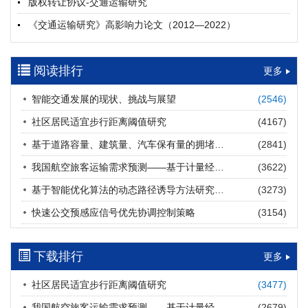
版权转让协议-交通运输研究
摘要 (
24
)
HTML
(
23
)
《交通运输研究》高影响力论文（2012—2022）
多层能源供给网络下高速公路系统韧性提升方法
郝泉霖, 兰富安, 赖波, 陈立栋, 宋志英, 郑帅
参考文献及常用法定计量单位样例
2026, 12(3): 163-175.
https://doi.org/10.16503/j.cnki.2095-
阅读排行
中英文摘要撰写规范及样例
更多
9931.2026.03.013
摘要 (
16
)
HTML
(
14
)
智能交通发展的现状、挑战与展望
(2546)
道路建养运通用碳核算方法及应用
社区居民适宜步行距离阈值研究
(4167)
王元庆, 王皎, 刘圆圆, 于谦, 刘聂旸子, 杨诗雨
2026, 12(3): 176-189.
https://doi.org/10.16503/j.cnki.2095-
基于道路容量、建筑量、汽车保有量的拥堵指数敏感性分析
(2841)
9931.2026.03.014
我国航空旅客运输需求预测——基于计量经济学与系统动力学组合模型
(3622)
摘要 (
16
)
HTML
(
16
)
基于智能优化算法的动态路径诱导方法研究进展
(3273)
西部陆海新通道氢走廊建设对交通运输领域低碳转型的推动作
快速公交预感应信号优先协调控制策略
(3154)
用
罗文格, 黄承锋, 关海长
2026, 12(3): 190-201.
https://doi.org/10.16503/j.cnki.2095-
9931.2026.03.015
下载排行
更多
摘要 (
24
)
HTML
(
23
)
社区居民适宜步行距离阈值研究
(3477)
交能融合背景下零碳货运走廊利益主体的策略演化与影响因素
我国航空旅客运输需求预测——基于计量经济学与系统动力学组合模型
(2679)