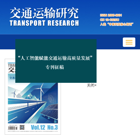
Toggl
navig
关闭×