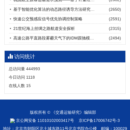
张海涛, 姚琛, 唐治豪, 谢明辉, 王元庆
2026, 12(3): 202-216.
https://doi.org/10.16503/j.cnki.2095-
基于智能优化算法的动态路径诱导方法研究进展
(2650)
9931.2026.03.016
摘要 (
23
)
HTML
(
22
)
快速公交预感应信号优先协调控制策略
(2591)
21世纪海上丝绸之路航道安全探析
(2315)
高速公路平直路段雾霾天气下的IDM跟驰模型分析
(2494)
访问统计
总访问量
444993
今日访问
1118
在线人数
15
版权所有 © 《交通运输研究》编辑部
京公网安备 11010102003417号
京ICP备17006742号-3
地址：北京市朝阳区北土城东路11号北京书院办公楼 邮编：100029