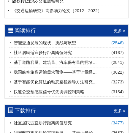
版权转让协议-交通运输研究
摘要 (
26
)
HTML
(
25
)
《交通运输研究》高影响力论文（2012—2022）
多层能源供给网络下高速公路系统韧性提升方法
郝泉霖, 兰富安, 赖波, 陈立栋, 宋志英, 郑帅
参考文献及常用法定计量单位样例
2026, 12(3): 163-175.
https://doi.org/10.16503/j.cnki.2095-
阅读排行
中英文摘要撰写规范及样例
更多
9931.2026.03.013
摘要 (
19
)
HTML
(
18
)
智能交通发展的现状、挑战与展望
(2546)
道路建养运通用碳核算方法及应用
社区居民适宜步行距离阈值研究
(4167)
王元庆, 王皎, 刘圆圆, 于谦, 刘聂旸子, 杨诗雨
2026, 12(3): 176-189.
https://doi.org/10.16503/j.cnki.2095-
基于道路容量、建筑量、汽车保有量的拥堵指数敏感性分析
(2841)
9931.2026.03.014
我国航空旅客运输需求预测——基于计量经济学与系统动力学组合模型
(3622)
摘要 (
16
)
HTML
(
17
)
基于智能优化算法的动态路径诱导方法研究进展
(3273)
西部陆海新通道氢走廊建设对交通运输领域低碳转型的推动作
快速公交预感应信号优先协调控制策略
(3154)
用
罗文格, 黄承锋, 关海长
2026, 12(3): 190-201.
https://doi.org/10.16503/j.cnki.2095-
9931.2026.03.015
下载排行
更多
摘要 (
27
)
HTML
(
28
)
社区居民适宜步行距离阈值研究
(3477)
交能融合背景下零碳货运走廊利益主体的策略演化与影响因素
我国航空旅客运输需求预测——基于计量经济学与系统动力学组合模型
(2682)