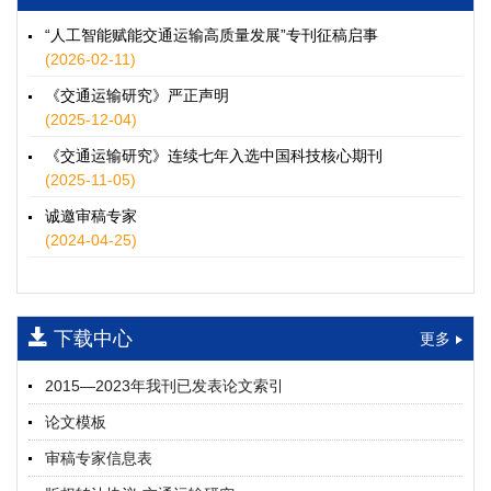
徐士翠, 黄超, 孙鹏翔, 郑少灿, 胡正宇, 李天宇, 冯健茜, 谢秉磊
2026, 12(3): 109-124.
https://doi.org/10.16503/j.cnki.2095-
“人工智能赋能交通运输高质量发展”专刊征稿启事
9931.2026.03.009
(2026-02-11)
摘要 (
48
)
HTML
(
45
)
《交通运输研究》严正声明
水运港-船多能源融合技术及集成应用——以宁波舟山港穿山港
(2025-12-04)
区为例
《交通运输研究》连续七年入选中国科技核心期刊
童亮, 袁裕鹏, 袁成清, 唐道贵, 钟晓晖, 严新平
(2025-11-05)
2026, 12(3): 125-136.
https://doi.org/10.16503/j.cnki.2095-
9931.2026.03.010
诚邀审稿专家
摘要 (
37
)
HTML
(
31
)
(2024-04-25)
面向公路交通的双向可逆电氢耦合微电网系统容量优化配置
师瑞峰, 程龙飞, 张凌志, 王亚彬, 刘状壮
2026, 12(3): 137-150.
https://doi.org/10.16503/j.cnki.2095-
下载中心
更多
9931.2026.03.011
摘要 (
20
)
HTML
(
18
)
2015—2023年我刊已发表论文索引
基于TimeXer模型的高速公路服务区充电负荷预测
论文模板
孙偲赫, 宋国华, 朱子俊, 范鹏飞, 石莹
2026, 12(3): 151-162.
https://doi.org/10.16503/j.cnki.2095-
审稿专家信息表
9931.2026.03.012