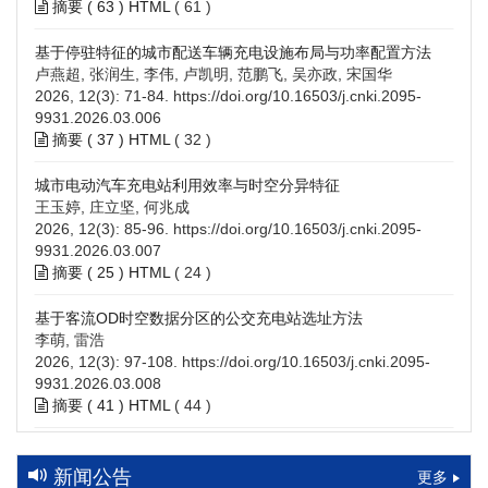
摘要 (
63
)
HTML
(
61
)
基于停驻特征的城市配送车辆充电设施布局与功率配置方法
卢燕超, 张润生, 李伟, 卢凯明, 范鹏飞, 吴亦政, 宋国华
2026, 12(3): 71-84.
https://doi.org/10.16503/j.cnki.2095-
9931.2026.03.006
摘要 (
37
)
HTML
(
32
)
城市电动汽车充电站利用效率与时空分异特征
王玉婷, 庄立坚, 何兆成
2026, 12(3): 85-96.
https://doi.org/10.16503/j.cnki.2095-
9931.2026.03.007
摘要 (
25
)
HTML
(
24
)
基于客流OD时空数据分区的公交充电站选址方法
李萌, 雷浩
2026, 12(3): 97-108.
https://doi.org/10.16503/j.cnki.2095-
9931.2026.03.008
摘要 (
41
)
HTML
(
44
)
高速公路充电设施技术规划综述：场景需求、技术路线与配置
策略
新闻公告
更多