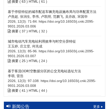
摘要 (
63
)
HTML
(
61
)
基于停驻特征的城市配送车辆充电设施布局与功率配置方法
卢燕超, 张润生, 李伟, 卢凯明, 范鹏飞, 吴亦政, 宋国华
2026, 12(3): 71-84.
https://doi.org/10.16503/j.cnki.2095-
9931.2026.03.006
摘要 (
37
)
HTML
(
32
)
城市电动汽车充电站利用效率与时空分异特征
王玉婷, 庄立坚, 何兆成
2026, 12(3): 85-96.
https://doi.org/10.16503/j.cnki.2095-
9931.2026.03.007
摘要 (
25
)
HTML
(
24
)
基于客流OD时空数据分区的公交充电站选址方法
李萌, 雷浩
2026, 12(3): 97-108.
https://doi.org/10.16503/j.cnki.2095-
9931.2026.03.008
摘要 (
41
)
HTML
(
44
)
高速公路充电设施技术规划综述：场景需求、技术路线与配置
策略
新闻公告
更多