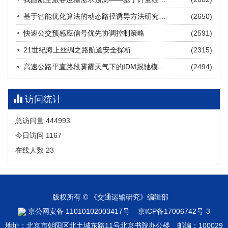
张海涛, 姚琛, 唐治豪, 谢明辉, 王元庆
2026, 12(3): 202-216.
https://doi.org/10.16503/j.cnki.2095-
基于智能优化算法的动态路径诱导方法研究进展
(2650)
9931.2026.03.016
摘要 (
23
)
HTML
(
22
)
快速公交预感应信号优先协调控制策略
(2591)
21世纪海上丝绸之路航道安全探析
(2315)
高速公路平直路段雾霾天气下的IDM跟驰模型分析
(2494)
访问统计
总访问量
444993
今日访问
1167
在线人数
23
版权所有 © 《交通运输研究》编辑部
京公网安备 11010102003417号
京ICP备17006742号-3
地址：北京市朝阳区北土城东路11号北京书院办公楼 邮编：100029