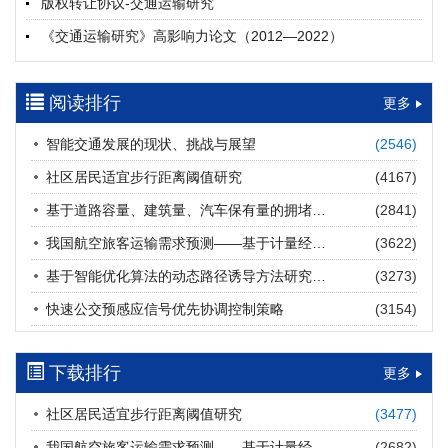
版权转让协议-交通运输研究
摘要 (
26
)
HTML
(
25
)
《交通运输研究》高影响力论文（2012—2022）
多层能源供给网络下高速公路系统韧性提升方法
郝泉霖, 兰富安, 赖波, 陈立栋, 宋志英, 郑帅
参考文献及常用法定计量单位样例
2026, 12(3): 163-175.
https://doi.org/10.16503/j.cnki.2095-
阅读排行
中英文摘要撰写规范及样例
更多
9931.2026.03.013
摘要 (
19
)
HTML
(
18
)
智能交通发展的现状、挑战与展望
(2546)
道路建养运通用碳核算方法及应用
社区居民适宜步行距离阈值研究
(4167)
王元庆, 王皎, 刘圆圆, 于谦, 刘聂旸子, 杨诗雨
2026, 12(3): 176-189.
https://doi.org/10.16503/j.cnki.2095-
基于道路容量、建筑量、汽车保有量的拥堵指数敏感性分析
(2841)
9931.2026.03.014
我国航空旅客运输需求预测——基于计量经济学与系统动力学组合模型
(3622)
摘要 (
16
)
HTML
(
17
)
基于智能优化算法的动态路径诱导方法研究进展
(3273)
西部陆海新通道氢走廊建设对交通运输领域低碳转型的推动作
快速公交预感应信号优先协调控制策略
(3154)
用
罗文格, 黄承锋, 关海长
2026, 12(3): 190-201.
https://doi.org/10.16503/j.cnki.2095-
9931.2026.03.015
下载排行
更多
摘要 (
27
)
HTML
(
28
)
社区居民适宜步行距离阈值研究
(3477)
交能融合背景下零碳货运走廊利益主体的策略演化与影响因素
我国航空旅客运输需求预测——基于计量经济学与系统动力学组合模型
(2682)