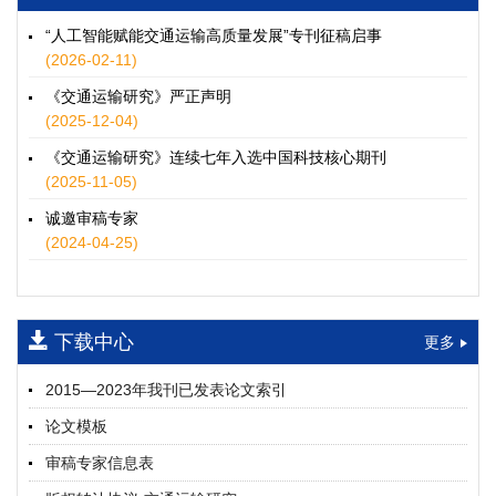
徐士翠, 黄超, 孙鹏翔, 郑少灿, 胡正宇, 李天宇, 冯健茜, 谢秉磊
2026, 12(3): 109-124.
https://doi.org/10.16503/j.cnki.2095-
“人工智能赋能交通运输高质量发展”专刊征稿启事
9931.2026.03.009
(2026-02-11)
摘要 (
48
)
HTML
(
45
)
《交通运输研究》严正声明
水运港-船多能源融合技术及集成应用——以宁波舟山港穿山港
(2025-12-04)
区为例
《交通运输研究》连续七年入选中国科技核心期刊
童亮, 袁裕鹏, 袁成清, 唐道贵, 钟晓晖, 严新平
(2025-11-05)
2026, 12(3): 125-136.
https://doi.org/10.16503/j.cnki.2095-
9931.2026.03.010
诚邀审稿专家
摘要 (
37
)
HTML
(
31
)
(2024-04-25)
面向公路交通的双向可逆电氢耦合微电网系统容量优化配置
师瑞峰, 程龙飞, 张凌志, 王亚彬, 刘状壮
2026, 12(3): 137-150.
https://doi.org/10.16503/j.cnki.2095-
下载中心
更多
9931.2026.03.011
摘要 (
20
)
HTML
(
18
)
2015—2023年我刊已发表论文索引
基于TimeXer模型的高速公路服务区充电负荷预测
论文模板
孙偲赫, 宋国华, 朱子俊, 范鹏飞, 石莹
2026, 12(3): 151-162.
https://doi.org/10.16503/j.cnki.2095-
审稿专家信息表
9931.2026.03.012