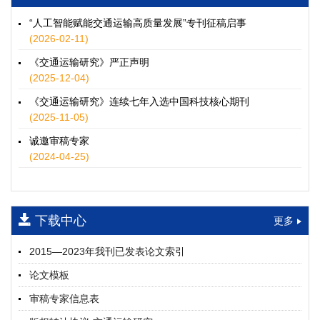
徐士翠, 黄超, 孙鹏翔, 郑少灿, 胡正宇, 李天宇, 冯健茜, 谢秉磊
2026, 12(3): 109-124.
https://doi.org/10.16503/j.cnki.2095-
“人工智能赋能交通运输高质量发展”专刊征稿启事
9931.2026.03.009
(2026-02-11)
摘要 (
35
)
HTML
(
32
)
《交通运输研究》严正声明
水运港-船多能源融合技术及集成应用——以宁波舟山港穿山港
(2025-12-04)
区为例
《交通运输研究》连续七年入选中国科技核心期刊
童亮, 袁裕鹏, 袁成清, 唐道贵, 钟晓晖, 严新平
(2025-11-05)
2026, 12(3): 125-136.
https://doi.org/10.16503/j.cnki.2095-
9931.2026.03.010
诚邀审稿专家
摘要 (
29
)
HTML
(
26
)
(2024-04-25)
面向公路交通的双向可逆电氢耦合微电网系统容量优化配置
师瑞峰, 程龙飞, 张凌志, 王亚彬, 刘状壮
2026, 12(3): 137-150.
https://doi.org/10.16503/j.cnki.2095-
下载中心
更多
9931.2026.03.011
摘要 (
14
)
HTML
(
13
)
2015—2023年我刊已发表论文索引
基于TimeXer模型的高速公路服务区充电负荷预测
论文模板
孙偲赫, 宋国华, 朱子俊, 范鹏飞, 石莹
2026, 12(3): 151-162.
https://doi.org/10.16503/j.cnki.2095-
审稿专家信息表
9931.2026.03.012