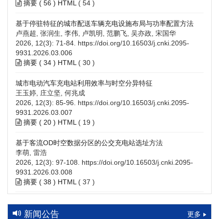
摘要 (
56
)
HTML
(
54
)
基于停驻特征的城市配送车辆充电设施布局与功率配置方法
卢燕超, 张润生, 李伟, 卢凯明, 范鹏飞, 吴亦政, 宋国华
2026, 12(3): 71-84.
https://doi.org/10.16503/j.cnki.2095-
9931.2026.03.006
摘要 (
34
)
HTML
(
30
)
城市电动汽车充电站利用效率与时空分异特征
王玉婷, 庄立坚, 何兆成
2026, 12(3): 85-96.
https://doi.org/10.16503/j.cnki.2095-
9931.2026.03.007
摘要 (
20
)
HTML
(
19
)
基于客流OD时空数据分区的公交充电站选址方法
李萌, 雷浩
2026, 12(3): 97-108.
https://doi.org/10.16503/j.cnki.2095-
9931.2026.03.008
摘要 (
38
)
HTML
(
37
)
高速公路充电设施技术规划综述：场景需求、技术路线与配置
策略
新闻公告
更多