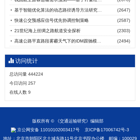
张海涛, 姚琛, 唐治豪, 谢明辉, 王元庆
2026, 12(3): 202-216.
https://doi.org/10.16503/j.cnki.2095-
基于智能优化算法的动态路径诱导方法研究进展
(2647)
9931.2026.03.016
摘要 (
20
)
HTML
(
18
)
快速公交预感应信号优先协调控制策略
(2587)
21世纪海上丝绸之路航道安全探析
(2303)
高速公路平直路段雾霾天气下的IDM跟驰模型分析
(2494)
访问统计
总访问量
444224
今日访问
257
在线人数
9
版权所有 © 《交通运输研究》编辑部
京公网安备 11010102003417号
京ICP备17006742号-3
地址：北京市朝阳区北土城东路11号北京书院办公楼 邮编：100029