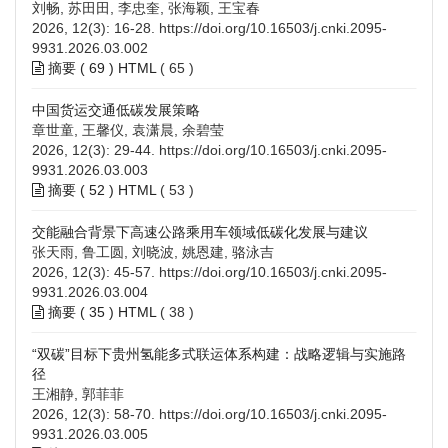
刘畅, 苏田田, 李忠奎, 张海颖, 王宝春
2026, 12(3): 16-28.
https://doi.org/10.16503/j.cnki.2095-
9931.2026.03.002
摘要 (
69
)
HTML
(
65
)
中国货运交通低碳发展策略
章世童, 王馨仪, 袁潇晨, 余碧莹
2026, 12(3): 29-44.
https://doi.org/10.16503/j.cnki.2095-
9931.2026.03.003
摘要 (
52
)
HTML
(
53
)
交能融合背景下高速公路乘用车领域低碳化发展与建议
张天雨, 鲁工圆, 刘晓波, 姚恩建, 骆泳吉
2026, 12(3): 45-57.
https://doi.org/10.16503/j.cnki.2095-
9931.2026.03.004
摘要 (
35
)
HTML
(
38
)
“双碳”目标下贵州氢能多式联运体系构建：战略逻辑与实施路
径
王湘静, 郭菲菲
2026, 12(3): 58-70.
https://doi.org/10.16503/j.cnki.2095-
9931.2026.03.005