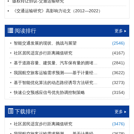
版权转让协议-交通运输研究
摘要 (
19
)
HTML
(
19
)
《交通运输研究》高影响力论文（2012—2022）
多层能源供给网络下高速公路系统韧性提升方法
郝泉霖, 兰富安, 赖波, 陈立栋, 宋志英, 郑帅
参考文献及常用法定计量单位样例
2026, 12(3): 163-175.
https://doi.org/10.16503/j.cnki.2095-
阅读排行
中英文摘要撰写规范及样例
更多
9931.2026.03.013
摘要 (
14
)
HTML
(
12
)
智能交通发展的现状、挑战与展望
(2546)
道路建养运通用碳核算方法及应用
社区居民适宜步行距离阈值研究
(4167)
王元庆, 王皎, 刘圆圆, 于谦, 刘聂旸子, 杨诗雨
2026, 12(3): 176-189.
https://doi.org/10.16503/j.cnki.2095-
基于道路容量、建筑量、汽车保有量的拥堵指数敏感性分析
(2841)
9931.2026.03.014
我国航空旅客运输需求预测——基于计量经济学与系统动力学组合模型
(3622)
摘要 (
11
)
HTML
(
11
)
基于智能优化算法的动态路径诱导方法研究进展
(3273)
西部陆海新通道氢走廊建设对交通运输领域低碳转型的推动作
快速公交预感应信号优先协调控制策略
(3154)
用
罗文格, 黄承锋, 关海长
2026, 12(3): 190-201.
https://doi.org/10.16503/j.cnki.2095-
9931.2026.03.015
下载排行
更多
摘要 (
22
)
HTML
(
21
)
社区居民适宜步行距离阈值研究
(3476)
交能融合背景下零碳货运走廊利益主体的策略演化与影响因素
我国航空旅客运输需求预测——基于计量经济学与系统动力学组合模型
(2678)