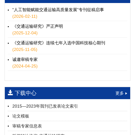
徐士翠, 黄超, 孙鹏翔, 郑少灿, 胡正宇, 李天宇, 冯健茜, 谢秉磊
2026, 12(3): 109-124.
https://doi.org/10.16503/j.cnki.2095-
“人工智能赋能交通运输高质量发展”专刊征稿启事
9931.2026.03.009
(2026-02-11)
摘要 (
35
)
HTML
(
32
)
《交通运输研究》严正声明
水运港-船多能源融合技术及集成应用——以宁波舟山港穿山港
(2025-12-04)
区为例
《交通运输研究》连续七年入选中国科技核心期刊
童亮, 袁裕鹏, 袁成清, 唐道贵, 钟晓晖, 严新平
(2025-11-05)
2026, 12(3): 125-136.
https://doi.org/10.16503/j.cnki.2095-
9931.2026.03.010
诚邀审稿专家
摘要 (
29
)
HTML
(
26
)
(2024-04-25)
面向公路交通的双向可逆电氢耦合微电网系统容量优化配置
师瑞峰, 程龙飞, 张凌志, 王亚彬, 刘状壮
2026, 12(3): 137-150.
https://doi.org/10.16503/j.cnki.2095-
下载中心
更多
9931.2026.03.011
摘要 (
14
)
HTML
(
13
)
2015—2023年我刊已发表论文索引
基于TimeXer模型的高速公路服务区充电负荷预测
论文模板
孙偲赫, 宋国华, 朱子俊, 范鹏飞, 石莹
2026, 12(3): 151-162.
https://doi.org/10.16503/j.cnki.2095-
审稿专家信息表
9931.2026.03.012