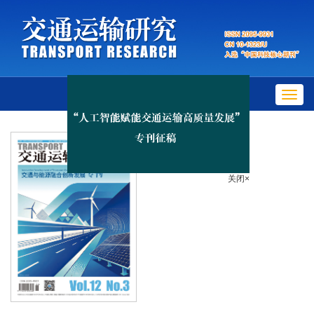
Toggl
navig
关闭×