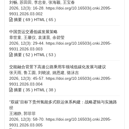
刘畅, 苏田田, 李忠奎, 张海颖, 王宝春
2026, 12(3): 16-28.
https://doi.org/10.16503/j.cnki.2095-
9931.2026.03.002
摘要 (
69
)
HTML
(
65
)
中国货运交通低碳发展策略
章世童, 王馨仪, 袁潇晨, 余碧莹
2026, 12(3): 29-44.
https://doi.org/10.16503/j.cnki.2095-
9931.2026.03.003
摘要 (
52
)
HTML
(
53
)
交能融合背景下高速公路乘用车领域低碳化发展与建议
张天雨, 鲁工圆, 刘晓波, 姚恩建, 骆泳吉
2026, 12(3): 45-57.
https://doi.org/10.16503/j.cnki.2095-
9931.2026.03.004
摘要 (
35
)
HTML
(
38
)
“双碳”目标下贵州氢能多式联运体系构建：战略逻辑与实施路
径
王湘静, 郭菲菲
2026, 12(3): 58-70.
https://doi.org/10.16503/j.cnki.2095-
9931.2026.03.005