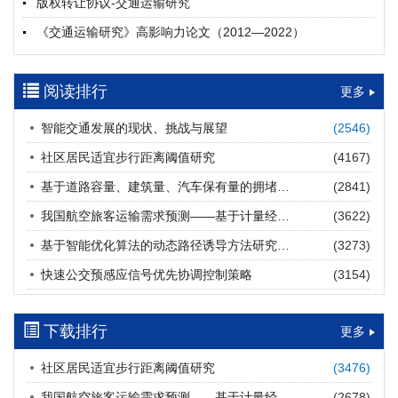
版权转让协议-交通运输研究
摘要 (
19
)
HTML
(
19
)
《交通运输研究》高影响力论文（2012—2022）
多层能源供给网络下高速公路系统韧性提升方法
郝泉霖, 兰富安, 赖波, 陈立栋, 宋志英, 郑帅
参考文献及常用法定计量单位样例
2026, 12(3): 163-175.
https://doi.org/10.16503/j.cnki.2095-
阅读排行
中英文摘要撰写规范及样例
更多
9931.2026.03.013
摘要 (
14
)
HTML
(
12
)
智能交通发展的现状、挑战与展望
(2546)
道路建养运通用碳核算方法及应用
社区居民适宜步行距离阈值研究
(4167)
王元庆, 王皎, 刘圆圆, 于谦, 刘聂旸子, 杨诗雨
2026, 12(3): 176-189.
https://doi.org/10.16503/j.cnki.2095-
基于道路容量、建筑量、汽车保有量的拥堵指数敏感性分析
(2841)
9931.2026.03.014
我国航空旅客运输需求预测——基于计量经济学与系统动力学组合模型
(3622)
摘要 (
11
)
HTML
(
11
)
基于智能优化算法的动态路径诱导方法研究进展
(3273)
西部陆海新通道氢走廊建设对交通运输领域低碳转型的推动作
快速公交预感应信号优先协调控制策略
(3154)
用
罗文格, 黄承锋, 关海长
2026, 12(3): 190-201.
https://doi.org/10.16503/j.cnki.2095-
9931.2026.03.015
下载排行
更多
摘要 (
21
)
HTML
(
20
)
社区居民适宜步行距离阈值研究
(3476)
交能融合背景下零碳货运走廊利益主体的策略演化与影响因素
我国航空旅客运输需求预测——基于计量经济学与系统动力学组合模型
(2678)