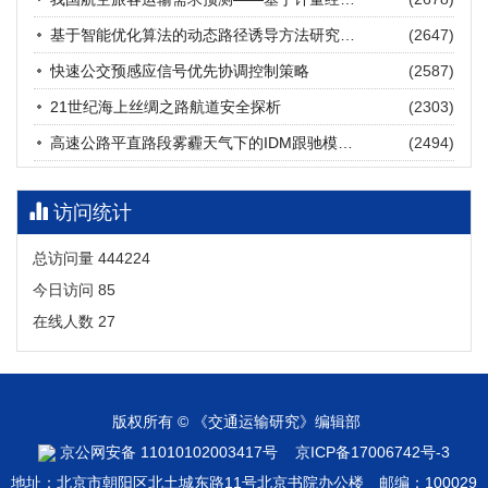
张海涛, 姚琛, 唐治豪, 谢明辉, 王元庆
2026, 12(3): 202-216.
https://doi.org/10.16503/j.cnki.2095-
基于智能优化算法的动态路径诱导方法研究进展
(2647)
9931.2026.03.016
摘要 (
19
)
HTML
(
17
)
快速公交预感应信号优先协调控制策略
(2587)
21世纪海上丝绸之路航道安全探析
(2303)
高速公路平直路段雾霾天气下的IDM跟驰模型分析
(2494)
访问统计
总访问量
444224
今日访问
85
在线人数
27
版权所有 © 《交通运输研究》编辑部
京公网安备 11010102003417号
京ICP备17006742号-3
地址：北京市朝阳区北土城东路11号北京书院办公楼 邮编：100029