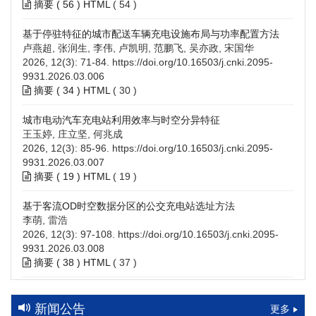
摘要 (
56
)
HTML
(
54
)
基于停驻特征的城市配送车辆充电设施布局与功率配置方法
卢燕超, 张润生, 李伟, 卢凯明, 范鹏飞, 吴亦政, 宋国华
2026, 12(3): 71-84.
https://doi.org/10.16503/j.cnki.2095-
9931.2026.03.006
摘要 (
34
)
HTML
(
30
)
城市电动汽车充电站利用效率与时空分异特征
王玉婷, 庄立坚, 何兆成
2026, 12(3): 85-96.
https://doi.org/10.16503/j.cnki.2095-
9931.2026.03.007
摘要 (
19
)
HTML
(
19
)
基于客流OD时空数据分区的公交充电站选址方法
李萌, 雷浩
2026, 12(3): 97-108.
https://doi.org/10.16503/j.cnki.2095-
9931.2026.03.008
摘要 (
38
)
HTML
(
37
)
高速公路充电设施技术规划综述：场景需求、技术路线与配置
策略
新闻公告
更多