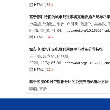
HTML
(
61
)
基于停驻特征的城市配送车辆充电设施布局与功
卢燕超, 张润生, 李伟, 卢凯明, 范鹏飞, 吴亦政,
2026, 12(3): 71-84.
https://doi.org/10.16503/j.c
HTML
(
32
)
城市电动汽车充电站利用效率与时空分异特征
王玉婷, 庄立坚, 何兆成
2026, 12(3): 85-96.
https://doi.org/10.16503/j.c
HTML
(
22
)
基于客流OD时空数据分区的公交充电站选址方法
李萌, 雷浩
2026, 12(3): 97-108.
https://doi.org/10.16503/j.
HTML
(
39
)