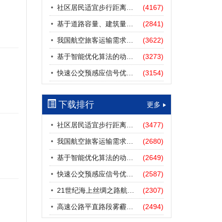
社区居民适宜步行距离阈值研究
(4167)
基于道路容量、建筑量、汽车保有量的拥堵指数敏感性分析
(2841)
我国航空旅客运输需求预测——基于计量经济学与系统动力学组合模型
(3622)
基于智能优化算法的动态路径诱导方法研究进展
(3273)
快速公交预感应信号优先协调控制策略
(3154)
下载排行
更多
社区居民适宜步行距离阈值研究
(3477)
我国航空旅客运输需求预测——基于计量经济学与系统动力学组合模型
(2680)
基于智能优化算法的动态路径诱导方法研究进展
(2649)
快速公交预感应信号优先协调控制策略
(2587)
21世纪海上丝绸之路航道安全探析
(2307)
高速公路平直路段雾霾天气下的IDM跟驰模型分析
(2494)