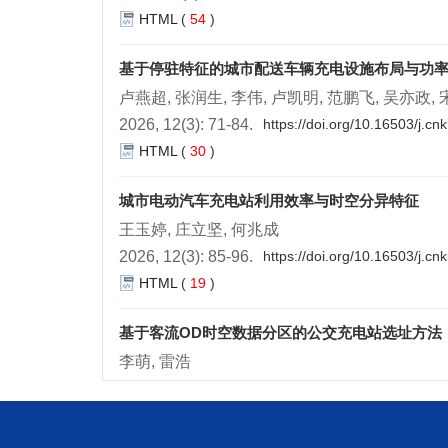
HTML
(
54
)
基于停驻特征的城市配送车辆充电设施布局与功
卢燕超, 张润生, 李伟, 卢凯明, 范鹏飞, 吴亦政,
2026, 12(3): 71-84.
https://doi.org/10.16503/j.c
HTML
(
30
)
城市电动汽车充电站利用效率与时空分异特征
王玉婷, 庄立坚, 何兆成
2026, 12(3): 85-96.
https://doi.org/10.16503/j.c
HTML
(
19
)
基于客流OD时空数据分区的公交充电站选址方法
李萌, 雷浩
2026, 12(3): 97-108.
https://doi.org/10.16503/j.
HTML
(
37
)