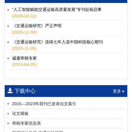
徐士翠, 黄超, 孙鹏翔, 郑少灿, 胡正宇, 李天宇, 冯健茜, 谢秉磊
2026, 12(3): 109-124.
https://doi.org/10.16503/j.cnki.2095-
“人工智能赋能交通运输高质量发展”专刊征稿启事
9931.2026.03.009
(2026-02-11)
摘要 (
35
)
HTML
(
32
)
《交通运输研究》严正声明
水运港-船多能源融合技术及集成应用——以宁波舟山港穿山港
(2025-12-04)
区为例
《交通运输研究》连续七年入选中国科技核心期刊
童亮, 袁裕鹏, 袁成清, 唐道贵, 钟晓晖, 严新平
(2025-11-05)
2026, 12(3): 125-136.
https://doi.org/10.16503/j.cnki.2095-
9931.2026.03.010
诚邀审稿专家
摘要 (
28
)
HTML
(
25
)
(2024-04-25)
面向公路交通的双向可逆电氢耦合微电网系统容量优化配置
师瑞峰, 程龙飞, 张凌志, 王亚彬, 刘状壮
2026, 12(3): 137-150.
https://doi.org/10.16503/j.cnki.2095-
下载中心
更多
9931.2026.03.011
摘要 (
12
)
HTML
(
11
)
2015—2023年我刊已发表论文索引
基于TimeXer模型的高速公路服务区充电负荷预测
论文模板
孙偲赫, 宋国华, 朱子俊, 范鹏飞, 石莹
2026, 12(3): 151-162.
https://doi.org/10.16503/j.cnki.2095-
审稿专家信息表
9931.2026.03.012