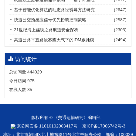
张海涛, 姚琛, 唐治豪, 谢明辉, 王元庆
2026, 12(3): 202-216.
https://doi.org/10.16503/j.cnki.2095-
基于智能优化算法的动态路径诱导方法研究进展
(2647)
9931.2026.03.016
摘要 (
19
)
HTML
(
17
)
快速公交预感应信号优先协调控制策略
(2587)
21世纪海上丝绸之路航道安全探析
(2303)
高速公路平直路段雾霾天气下的IDM跟驰模型分析
(2494)
访问统计
总访问量
444029
今日访问
975
在线人数
35
版权所有 © 《交通运输研究》编辑部
京公网安备 11010102003417号
京ICP备17006742号-3
地址：北京市朝阳区北土城东路11号北京书院办公楼 邮编：100029