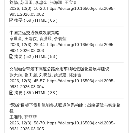
刘畅, 苏田田, 李忠奎, 张海颖, 王宝春
2026, 12(3): 16-28.
https://doi.org/10.16503/j.cnki.2095-
9931.2026.03.002
摘要 (
69
)
HTML
(
65
)
中国货运交通低碳发展策略
章世童, 王馨仪, 袁潇晨, 余碧莹
2026, 12(3): 29-44.
https://doi.org/10.16503/j.cnki.2095-
9931.2026.03.003
摘要 (
52
)
HTML
(
53
)
交能融合背景下高速公路乘用车领域低碳化发展与建议
张天雨, 鲁工圆, 刘晓波, 姚恩建, 骆泳吉
2026, 12(3): 45-57.
https://doi.org/10.16503/j.cnki.2095-
9931.2026.03.004
摘要 (
35
)
HTML
(
38
)
“双碳”目标下贵州氢能多式联运体系构建：战略逻辑与实施路
径
王湘静, 郭菲菲
2026, 12(3): 58-70.
https://doi.org/10.16503/j.cnki.2095-
9931.2026.03.005