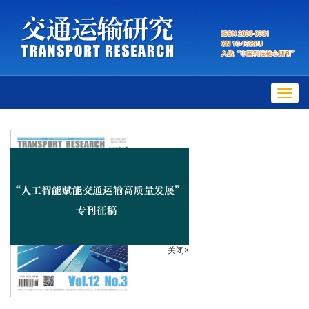
Toggl
navig
关闭×