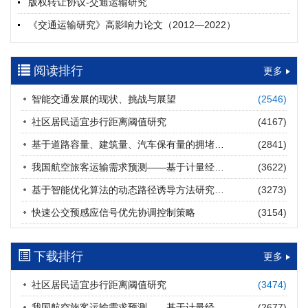
版权转让协议-交通运输研究
摘要 (
19
)
HTML
(
19
)
《交通运输研究》高影响力论文（2012—2022）
多层能源供给网络下高速公路系统韧性提升方法
郝泉霖, 兰富安, 赖波, 陈立栋, 宋志英, 郑帅
参考文献及常用法定计量单位样例
2026, 12(3): 163-175.
https://doi.org/10.16503/j.cnki.2095-
阅读排行
中英文摘要撰写规范及样例
更多
9931.2026.03.013
摘要 (
14
)
HTML
(
12
)
智能交通发展的现状、挑战与展望
(2546)
道路建养运通用碳核算方法及应用
社区居民适宜步行距离阈值研究
(4167)
王元庆, 王皎, 刘圆圆, 于谦, 刘聂旸子, 杨诗雨
2026, 12(3): 176-189.
https://doi.org/10.16503/j.cnki.2095-
基于道路容量、建筑量、汽车保有量的拥堵指数敏感性分析
(2841)
9931.2026.03.014
我国航空旅客运输需求预测——基于计量经济学与系统动力学组合模型
(3622)
摘要 (
11
)
HTML
(
11
)
基于智能优化算法的动态路径诱导方法研究进展
(3273)
西部陆海新通道氢走廊建设对交通运输领域低碳转型的推动作
快速公交预感应信号优先协调控制策略
(3154)
用
罗文格, 黄承锋, 关海长
2026, 12(3): 190-201.
https://doi.org/10.16503/j.cnki.2095-
9931.2026.03.015
下载排行
更多
摘要 (
21
)
HTML
(
20
)
社区居民适宜步行距离阈值研究
(3474)
交能融合背景下零碳货运走廊利益主体的策略演化与影响因素
我国航空旅客运输需求预测——基于计量经济学与系统动力学组合模型
(2677)