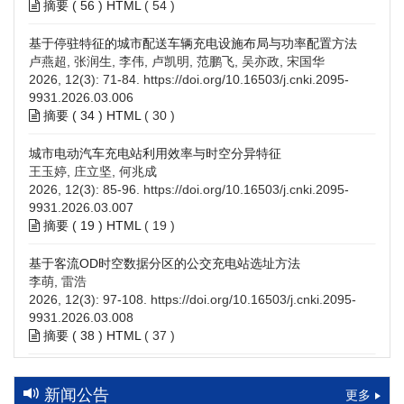
摘要 (
56
)
HTML
(
54
)
基于停驻特征的城市配送车辆充电设施布局与功率配置方法
卢燕超, 张润生, 李伟, 卢凯明, 范鹏飞, 吴亦政, 宋国华
2026, 12(3): 71-84.
https://doi.org/10.16503/j.cnki.2095-
9931.2026.03.006
摘要 (
34
)
HTML
(
30
)
城市电动汽车充电站利用效率与时空分异特征
王玉婷, 庄立坚, 何兆成
2026, 12(3): 85-96.
https://doi.org/10.16503/j.cnki.2095-
9931.2026.03.007
摘要 (
19
)
HTML
(
19
)
基于客流OD时空数据分区的公交充电站选址方法
李萌, 雷浩
2026, 12(3): 97-108.
https://doi.org/10.16503/j.cnki.2095-
9931.2026.03.008
摘要 (
38
)
HTML
(
37
)
高速公路充电设施技术规划综述：场景需求、技术路线与配置
策略
新闻公告
更多