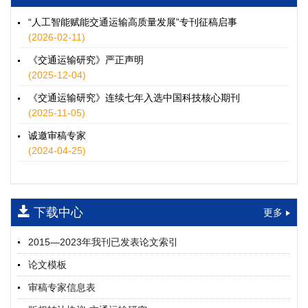
徐士翠, 黄超, 孙鹏翔, 郑少灿, 胡正宇, 李天宇, 冯健茜, 谢秉磊
2026, 12(3): 109-124.
https://doi.org/10.16503/j.cnki.2095-
“人工智能赋能交通运输高质量发展”专刊征稿启事
9931.2026.03.009
(2026-02-11)
摘要 (
35
)
HTML
(
32
)
《交通运输研究》严正声明
水运港-船多能源融合技术及集成应用——以宁波舟山港穿山港
(2025-12-04)
区为例
《交通运输研究》连续七年入选中国科技核心期刊
童亮, 袁裕鹏, 袁成清, 唐道贵, 钟晓晖, 严新平
(2025-11-05)
2026, 12(3): 125-136.
https://doi.org/10.16503/j.cnki.2095-
9931.2026.03.010
诚邀审稿专家
摘要 (
28
)
HTML
(
25
)
(2024-04-25)
面向公路交通的双向可逆电氢耦合微电网系统容量优化配置
师瑞峰, 程龙飞, 张凌志, 王亚彬, 刘状壮
2026, 12(3): 137-150.
https://doi.org/10.16503/j.cnki.2095-
下载中心
更多
9931.2026.03.011
摘要 (
12
)
HTML
(
11
)
2015—2023年我刊已发表论文索引
基于TimeXer模型的高速公路服务区充电负荷预测
论文模板
孙偲赫, 宋国华, 朱子俊, 范鹏飞, 石莹
2026, 12(3): 151-162.
https://doi.org/10.16503/j.cnki.2095-
审稿专家信息表
9931.2026.03.012