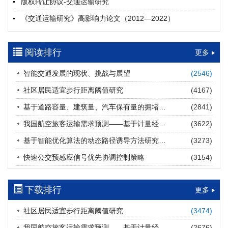
版权转让协议-交通运输研究
摘要 (
19
)
HTML
(
19
)
《交通运输研究》高影响力论文（2012—2022）
多层能源供给网络下高速公路系统韧性提升方法
郝泉霖, 兰富安, 赖波, 陈立栋, 宋志英, 郑帅
参考文献及常用法定计量单位样例
2026, 12(3): 163-175.
https://doi.org/10.16503/j.cnki.2095-
阅读排行
中英文摘要撰写规范及样例
更多
9931.2026.03.013
摘要 (
14
)
HTML
(
12
)
智能交通发展的现状、挑战与展望
(2546)
道路建养运通用碳核算方法及应用
社区居民适宜步行距离阈值研究
(4167)
王元庆, 王皎, 刘圆圆, 于谦, 刘聂旸子, 杨诗雨
2026, 12(3): 176-189.
https://doi.org/10.16503/j.cnki.2095-
基于道路容量、建筑量、汽车保有量的拥堵指数敏感性分析
(2841)
9931.2026.03.014
我国航空旅客运输需求预测——基于计量经济学与系统动力学组合模型
(3622)
摘要 (
11
)
HTML
(
11
)
基于智能优化算法的动态路径诱导方法研究进展
(3273)
西部陆海新通道氢走廊建设对交通运输领域低碳转型的推动作
快速公交预感应信号优先协调控制策略
(3154)
用
罗文格, 黄承锋, 关海长
2026, 12(3): 190-201.
https://doi.org/10.16503/j.cnki.2095-
9931.2026.03.015
下载排行
更多
摘要 (
21
)
HTML
(
20
)
社区居民适宜步行距离阈值研究
(3474)
交能融合背景下零碳货运走廊利益主体的策略演化与影响因素
我国航空旅客运输需求预测——基于计量经济学与系统动力学组合模型
(2676)