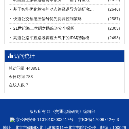
张海涛, 姚琛, 唐治豪, 谢明辉, 王元庆
2026, 12(3): 202-216.
https://doi.org/10.16503/j.cnki.2095-
基于智能优化算法的动态路径诱导方法研究进展
(2646)
9931.2026.03.016
摘要 (
19
)
HTML
(
17
)
快速公交预感应信号优先协调控制策略
(2587)
21世纪海上丝绸之路航道安全探析
(2303)
高速公路平直路段雾霾天气下的IDM跟驰模型分析
(2493)
访问统计
总访问量
443951
今日访问
783
在线人数
7
版权所有 © 《交通运输研究》编辑部
京公网安备 11010102003417号
京ICP备17006742号-3
地址：北京市朝阳区北土城东路11号北京书院办公楼 邮编：100029