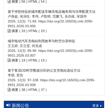
摘要 (
56
)
HTML
(
54
)
基于停驻特征的城市配送车辆充电设施布局与功率配置方法
卢燕超, 张润生, 李伟, 卢凯明, 范鹏飞, 吴亦政, 宋国华
2026, 12(3): 71-84.
https://doi.org/10.16503/j.cnki.2095-
9931.2026.03.006
摘要 (
33
)
HTML
(
29
)
城市电动汽车充电站利用效率与时空分异特征
王玉婷, 庄立坚, 何兆成
2026, 12(3): 85-96.
https://doi.org/10.16503/j.cnki.2095-
9931.2026.03.007
摘要 (
19
)
HTML
(
19
)
基于客流OD时空数据分区的公交充电站选址方法
李萌, 雷浩
2026, 12(3): 97-108.
https://doi.org/10.16503/j.cnki.2095-
9931.2026.03.008
摘要 (
38
)
HTML
(
37
)
高速公路充电设施技术规划综述：场景需求、技术路线与配置
策略
新闻公告
更多