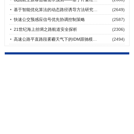
张海涛, 姚琛, 唐治豪, 谢明辉, 王元庆
2026, 12(3): 202-216.
https://doi.org/10.16503/j.cnki.2095-
基于智能优化算法的动态路径诱导方法研究进展
(2649)
9931.2026.03.016
摘要 (
22
)
HTML
(
19
)
快速公交预感应信号优先协调控制策略
(2587)
21世纪海上丝绸之路航道安全探析
(2306)
高速公路平直路段雾霾天气下的IDM跟驰模型分析
(2494)
访问统计
总访问量
444545
今日访问
1267
在线人数
7
版权所有 © 《交通运输研究》编辑部
京公网安备 11010102003417号
京ICP备17006742号-3
地址：北京市朝阳区北土城东路11号北京书院办公楼 邮编：100029