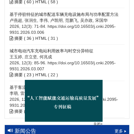
摘要 (
60
)
HTML
(
58
)
基于停驻特征的城市配送车辆充电设施布局与功率配置方法
卢燕超, 张润生, 李伟, 卢凯明, 范鹏飞, 吴亦政, 宋国华
2026, 12(3): 71-84.
https://doi.org/10.16503/j.cnki.2095-
9931.2026.03.006
摘要 (
36
)
HTML
(
31
)
城市电动汽车充电站利用效率与时空分异特征
王玉婷, 庄立坚, 何兆成
2026, 12(3): 85-96.
https://doi.org/10.16503/j.cnki.2095-
9931.2026.03.007
摘要 (
23
)
HTML
(
22
)
基于客流OD时空数据分区的公交充电站选址方法
李萌, 雷浩
2026, 12(3): 97-108.
https://doi.org/10.16503/j.cnki.2095-
9931.2026.03.008
摘要 (
41
)
HTML
(
39
)
关闭×
高速公路充电设施技术规划综述：场景需求、技术路线与配置
策略
新闻公告
更多