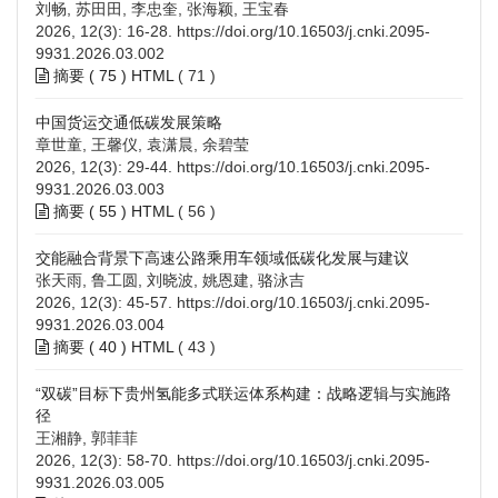
刘畅, 苏田田, 李忠奎, 张海颖, 王宝春
2026, 12(3): 16-28.
https://doi.org/10.16503/j.cnki.2095-
9931.2026.03.002
摘要 (
75
)
HTML
(
71
)
中国货运交通低碳发展策略
章世童, 王馨仪, 袁潇晨, 余碧莹
2026, 12(3): 29-44.
https://doi.org/10.16503/j.cnki.2095-
9931.2026.03.003
摘要 (
55
)
HTML
(
56
)
交能融合背景下高速公路乘用车领域低碳化发展与建议
张天雨, 鲁工圆, 刘晓波, 姚恩建, 骆泳吉
2026, 12(3): 45-57.
https://doi.org/10.16503/j.cnki.2095-
9931.2026.03.004
摘要 (
40
)
HTML
(
43
)
“双碳”目标下贵州氢能多式联运体系构建：战略逻辑与实施路
径
王湘静, 郭菲菲
2026, 12(3): 58-70.
https://doi.org/10.16503/j.cnki.2095-
9931.2026.03.005