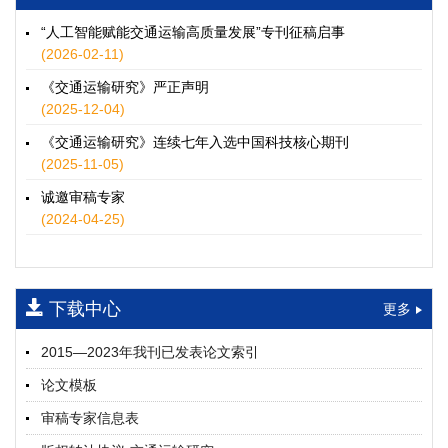
徐士翠, 黄超, 孙鹏翔, 郑少灿, 胡正宇, 李天宇, 冯健茜, 谢秉磊
2026, 12(3): 109-124.
https://doi.org/10.16503/j.cnki.2095-
“人工智能赋能交通运输高质量发展”专刊征稿启事
9931.2026.03.009
(2026-02-11)
摘要 (
37
)
HTML
(
34
)
《交通运输研究》严正声明
水运港-船多能源融合技术及集成应用——以宁波舟山港穿山港
(2025-12-04)
区为例
《交通运输研究》连续七年入选中国科技核心期刊
童亮, 袁裕鹏, 袁成清, 唐道贵, 钟晓晖, 严新平
(2025-11-05)
2026, 12(3): 125-136.
https://doi.org/10.16503/j.cnki.2095-
9931.2026.03.010
诚邀审稿专家
摘要 (
34
)
HTML
(
29
)
(2024-04-25)
面向公路交通的双向可逆电氢耦合微电网系统容量优化配置
师瑞峰, 程龙飞, 张凌志, 王亚彬, 刘状壮
2026, 12(3): 137-150.
https://doi.org/10.16503/j.cnki.2095-
下载中心
更多
9931.2026.03.011
摘要 (
16
)
HTML
(
14
)
2015—2023年我刊已发表论文索引
基于TimeXer模型的高速公路服务区充电负荷预测
论文模板
孙偲赫, 宋国华, 朱子俊, 范鹏飞, 石莹
2026, 12(3): 151-162.
https://doi.org/10.16503/j.cnki.2095-
审稿专家信息表
9931.2026.03.012