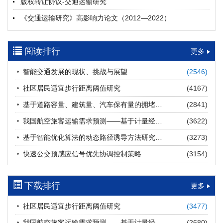
版权转让协议-交通运输研究
摘要 (
24
)
HTML
(
23
)
《交通运输研究》高影响力论文（2012—2022）
多层能源供给网络下高速公路系统韧性提升方法
郝泉霖, 兰富安, 赖波, 陈立栋, 宋志英, 郑帅
参考文献及常用法定计量单位样例
2026, 12(3): 163-175.
https://doi.org/10.16503/j.cnki.2095-
阅读排行
中英文摘要撰写规范及样例
更多
9931.2026.03.013
摘要 (
16
)
HTML
(
14
)
智能交通发展的现状、挑战与展望
(2546)
道路建养运通用碳核算方法及应用
社区居民适宜步行距离阈值研究
(4167)
王元庆, 王皎, 刘圆圆, 于谦, 刘聂旸子, 杨诗雨
2026, 12(3): 176-189.
https://doi.org/10.16503/j.cnki.2095-
基于道路容量、建筑量、汽车保有量的拥堵指数敏感性分析
(2841)
9931.2026.03.014
我国航空旅客运输需求预测——基于计量经济学与系统动力学组合模型
(3622)
摘要 (
16
)
HTML
(
16
)
基于智能优化算法的动态路径诱导方法研究进展
(3273)
西部陆海新通道氢走廊建设对交通运输领域低碳转型的推动作
快速公交预感应信号优先协调控制策略
(3154)
用
罗文格, 黄承锋, 关海长
2026, 12(3): 190-201.
https://doi.org/10.16503/j.cnki.2095-
9931.2026.03.015
下载排行
更多
摘要 (
25
)
HTML
(
24
)
社区居民适宜步行距离阈值研究
(3477)
交能融合背景下零碳货运走廊利益主体的策略演化与影响因素
我国航空旅客运输需求预测——基于计量经济学与系统动力学组合模型
(2680)