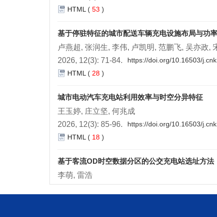
HTML
(
53
)
基于停驻特征的城市配送车辆充电设施布局与功
卢燕超, 张润生, 李伟, 卢凯明, 范鹏飞, 吴亦政,
2026, 12(3): 71-84.
https://doi.org/10.16503/j.c
HTML
(
28
)
城市电动汽车充电站利用效率与时空分异特征
王玉婷, 庄立坚, 何兆成
2026, 12(3): 85-96.
https://doi.org/10.16503/j.c
HTML
(
18
)
基于客流OD时空数据分区的公交充电站选址方法
李萌, 雷浩
2026, 12(3): 97-108.
https://doi.org/10.16503/j.
HTML
(
36
)