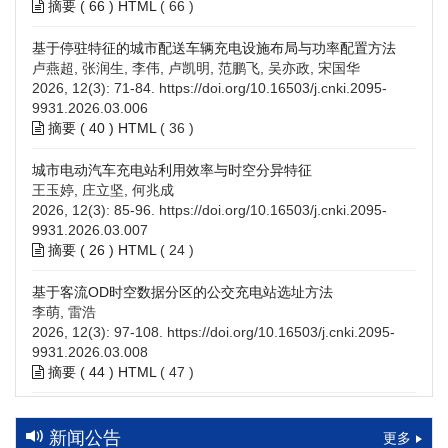
摘要 (
66
)
HTML
(
66
)
基于停驻特征的城市配送车辆充电设施布局与功率配置方法
卢燕超, 张润生, 李伟, 卢凯明, 范鹏飞, 吴亦政, 宋国华
2026, 12(3): 71-84.
https://doi.org/10.16503/j.cnki.2095-
9931.2026.03.006
摘要 (
40
)
HTML
(
36
)
城市电动汽车充电站利用效率与时空分异特征
王玉婷, 庄立坚, 何兆成
2026, 12(3): 85-96.
https://doi.org/10.16503/j.cnki.2095-
9931.2026.03.007
摘要 (
26
)
HTML
(
24
)
基于客流OD时空数据分区的公交充电站选址方法
李萌, 雷浩
2026, 12(3): 97-108.
https://doi.org/10.16503/j.cnki.2095-
9931.2026.03.008
摘要 (
44
)
HTML
(
47
)
高速公路充电设施技术规划综述：场景需求、技术路线与配置
策略
新闻公告
更多