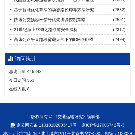
张海涛, 姚琛, 唐治豪, 谢明辉, 王元庆
2026, 12(3): 202-216.
https://doi.org/10.16503/j.cnki.2095-
基于智能优化算法的动态路径诱导方法研究进展
(2652)
9931.2026.03.016
摘要 (
24
)
HTML
(
23
)
快速公交预感应信号优先协调控制策略
(2591)
21世纪海上丝绸之路航道安全探析
(2317)
高速公路平直路段雾霾天气下的IDM跟驰模型分析
(2494)
访问统计
总访问量
445342
今日访问
363
在线人数
8
版权所有 © 《交通运输研究》编辑部
京公网安备 11010102003417号
京ICP备17006742号-3
地址：北京市朝阳区北土城东路11号北京书院办公楼 邮编：100029