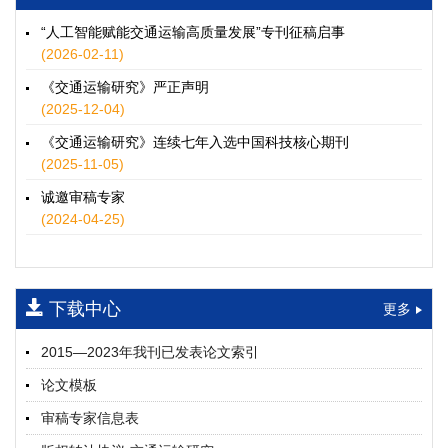
徐士翠, 黄超, 孙鹏翔, 郑少灿, 胡正宇, 李天宇, 冯健茜, 谢秉磊
2026, 12(3): 109-124.
https://doi.org/10.16503/j.cnki.2095-
“人工智能赋能交通运输高质量发展”专刊征稿启事
9931.2026.03.009
(2026-02-11)
摘要 (
52
)
HTML
(
49
)
《交通运输研究》严正声明
水运港-船多能源融合技术及集成应用——以宁波舟山港穿山港
(2025-12-04)
区为例
《交通运输研究》连续七年入选中国科技核心期刊
童亮, 袁裕鹏, 袁成清, 唐道贵, 钟晓晖, 严新平
(2025-11-05)
2026, 12(3): 125-136.
https://doi.org/10.16503/j.cnki.2095-
9931.2026.03.010
诚邀审稿专家
摘要 (
41
)
HTML
(
35
)
(2024-04-25)
面向公路交通的双向可逆电氢耦合微电网系统容量优化配置
师瑞峰, 程龙飞, 张凌志, 王亚彬, 刘状壮
2026, 12(3): 137-150.
https://doi.org/10.16503/j.cnki.2095-
下载中心
更多
9931.2026.03.011
摘要 (
21
)
HTML
(
19
)
2015—2023年我刊已发表论文索引
基于TimeXer模型的高速公路服务区充电负荷预测
论文模板
孙偲赫, 宋国华, 朱子俊, 范鹏飞, 石莹
2026, 12(3): 151-162.
https://doi.org/10.16503/j.cnki.2095-
审稿专家信息表
9931.2026.03.012