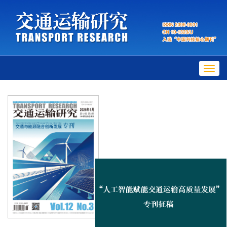
Toggl
navig
关闭×