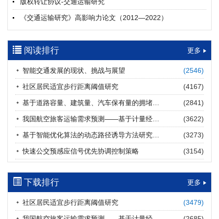
版权转让协议-交通运输研究
摘要 (
28
)
HTML
(
27
)
《交通运输研究》高影响力论文（2012—2022）
多层能源供给网络下高速公路系统韧性提升方法
郝泉霖, 兰富安, 赖波, 陈立栋, 宋志英, 郑帅
参考文献及常用法定计量单位样例
2026, 12(3): 163-175.
https://doi.org/10.16503/j.cnki.2095-
阅读排行
中英文摘要撰写规范及样例
更多
9931.2026.03.013
摘要 (
20
)
HTML
(
19
)
智能交通发展的现状、挑战与展望
(2546)
道路建养运通用碳核算方法及应用
社区居民适宜步行距离阈值研究
(4167)
王元庆, 王皎, 刘圆圆, 于谦, 刘聂旸子, 杨诗雨
2026, 12(3): 176-189.
https://doi.org/10.16503/j.cnki.2095-
基于道路容量、建筑量、汽车保有量的拥堵指数敏感性分析
(2841)
9931.2026.03.014
我国航空旅客运输需求预测——基于计量经济学与系统动力学组合模型
(3622)
摘要 (
18
)
HTML
(
19
)
基于智能优化算法的动态路径诱导方法研究进展
(3273)
西部陆海新通道氢走廊建设对交通运输领域低碳转型的推动作
快速公交预感应信号优先协调控制策略
(3154)
用
罗文格, 黄承锋, 关海长
2026, 12(3): 190-201.
https://doi.org/10.16503/j.cnki.2095-
9931.2026.03.015
下载排行
更多
摘要 (
30
)
HTML
(
31
)
社区居民适宜步行距离阈值研究
(3479)
交能融合背景下零碳货运走廊利益主体的策略演化与影响因素
我国航空旅客运输需求预测——基于计量经济学与系统动力学组合模型
(2685)