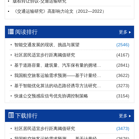
版权转让协议-交通运输研究
摘要 (
16
)
HTML
(
16
)
《交通运输研究》高影响力论文（2012—2022）
多层能源供给网络下高速公路系统韧性提升方法
郝泉霖, 兰富安, 赖波, 陈立栋, 宋志英, 郑帅
参考文献及常用法定计量单位样例
2026, 12(3): 163-175.
https://doi.org/10.16503/j.cnki.2095-
阅读排行
中英文摘要撰写规范及样例
更多
9931.2026.03.013
摘要 (
13
)
HTML
(
11
)
智能交通发展的现状、挑战与展望
(2546)
道路建养运通用碳核算方法及应用
社区居民适宜步行距离阈值研究
(4167)
王元庆, 王皎, 刘圆圆, 于谦, 刘聂旸子, 杨诗雨
2026, 12(3): 176-189.
https://doi.org/10.16503/j.cnki.2095-
基于道路容量、建筑量、汽车保有量的拥堵指数敏感性分析
(2841)
9931.2026.03.014
我国航空旅客运输需求预测——基于计量经济学与系统动力学组合模型
(3622)
摘要 (
11
)
HTML
(
11
)
基于智能优化算法的动态路径诱导方法研究进展
(3273)
西部陆海新通道氢走廊建设对交通运输领域低碳转型的推动作
快速公交预感应信号优先协调控制策略
(3154)
用
罗文格, 黄承锋, 关海长
2026, 12(3): 190-201.
https://doi.org/10.16503/j.cnki.2095-
9931.2026.03.015
下载排行
更多
摘要 (
21
)
HTML
(
20
)
社区居民适宜步行距离阈值研究
(3473)
交能融合背景下零碳货运走廊利益主体的策略演化与影响因素
我国航空旅客运输需求预测——基于计量经济学与系统动力学组合模型
(2676)