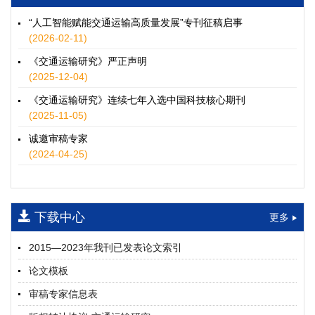
徐士翠, 黄超, 孙鹏翔, 郑少灿, 胡正宇, 李天宇, 冯健茜, 谢秉磊
2026, 12(3): 109-124.
https://doi.org/10.16503/j.cnki.2095-
“人工智能赋能交通运输高质量发展”专刊征稿启事
9931.2026.03.009
(2026-02-11)
摘要 (
34
)
HTML
(
31
)
《交通运输研究》严正声明
水运港-船多能源融合技术及集成应用——以宁波舟山港穿山港
(2025-12-04)
区为例
《交通运输研究》连续七年入选中国科技核心期刊
童亮, 袁裕鹏, 袁成清, 唐道贵, 钟晓晖, 严新平
(2025-11-05)
2026, 12(3): 125-136.
https://doi.org/10.16503/j.cnki.2095-
9931.2026.03.010
诚邀审稿专家
摘要 (
28
)
HTML
(
25
)
(2024-04-25)
面向公路交通的双向可逆电氢耦合微电网系统容量优化配置
师瑞峰, 程龙飞, 张凌志, 王亚彬, 刘状壮
2026, 12(3): 137-150.
https://doi.org/10.16503/j.cnki.2095-
下载中心
更多
9931.2026.03.011
摘要 (
12
)
HTML
(
11
)
2015—2023年我刊已发表论文索引
基于TimeXer模型的高速公路服务区充电负荷预测
论文模板
孙偲赫, 宋国华, 朱子俊, 范鹏飞, 石莹
2026, 12(3): 151-162.
https://doi.org/10.16503/j.cnki.2095-
审稿专家信息表
9931.2026.03.012