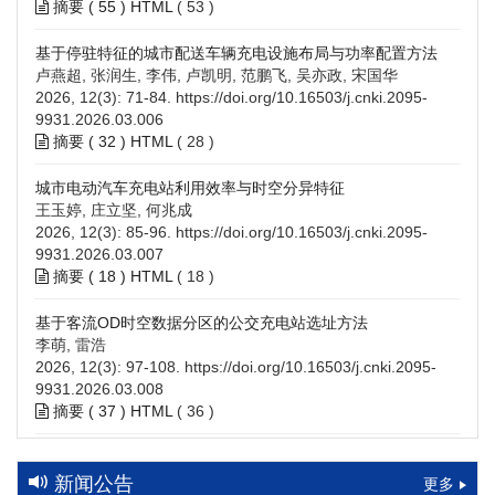
摘要 (
55
)
HTML
(
53
)
基于停驻特征的城市配送车辆充电设施布局与功率配置方法
卢燕超, 张润生, 李伟, 卢凯明, 范鹏飞, 吴亦政, 宋国华
2026, 12(3): 71-84.
https://doi.org/10.16503/j.cnki.2095-
9931.2026.03.006
摘要 (
32
)
HTML
(
28
)
城市电动汽车充电站利用效率与时空分异特征
王玉婷, 庄立坚, 何兆成
2026, 12(3): 85-96.
https://doi.org/10.16503/j.cnki.2095-
9931.2026.03.007
摘要 (
18
)
HTML
(
18
)
基于客流OD时空数据分区的公交充电站选址方法
李萌, 雷浩
2026, 12(3): 97-108.
https://doi.org/10.16503/j.cnki.2095-
9931.2026.03.008
摘要 (
37
)
HTML
(
36
)
高速公路充电设施技术规划综述：场景需求、技术路线与配置
策略
新闻公告
更多