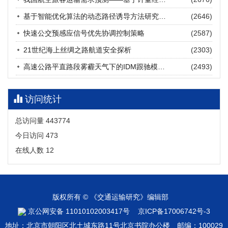
张海涛, 姚琛, 唐治豪, 谢明辉, 王元庆
2026, 12(3): 202-216.
https://doi.org/10.16503/j.cnki.2095-
基于智能优化算法的动态路径诱导方法研究进展
(2646)
9931.2026.03.016
摘要 (
18
)
HTML
(
16
)
快速公交预感应信号优先协调控制策略
(2587)
21世纪海上丝绸之路航道安全探析
(2303)
高速公路平直路段雾霾天气下的IDM跟驰模型分析
(2493)
访问统计
总访问量
443774
今日访问
473
在线人数
12
版权所有 © 《交通运输研究》编辑部
京公网安备 11010102003417号
京ICP备17006742号-3
地址：北京市朝阳区北土城东路11号北京书院办公楼 邮编：100029