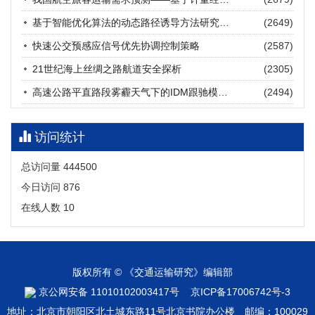
张海涛, 姚琛, 唐治豪, 谢明辉, 王元庆
2026, 12(3): 202-216.
https://doi.org/10.16503/j.cnki.2095-
基于智能优化算法的动态路径诱导方法研究进展
(2649)
9931.2026.03.016
摘要 (
21
)
HTML
(
18
)
快速公交预感应信号优先协调控制策略
(2587)
21世纪海上丝绸之路航道安全探析
(2305)
高速公路平直路段雾霾天气下的IDM跟驰模型分析
(2494)
访问统计
总访问量
444500
今日访问
876
在线人数
10
版权所有 © 《交通运输研究》编辑部
京公网安备 11010102003417号
京ICP备17006742号-3
地址：北京市朝阳区北土城东路11号北京书院办公楼 邮编：100029