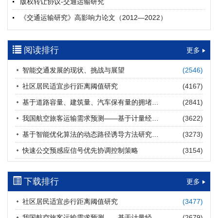
版权转让协议-交通运输研究
摘要 (
24
)
HTML
(
23
)
《交通运输研究》高影响力论文（2012—2022）
多层能源供给网络下高速公路系统韧性提升方法
郝泉霖, 兰富安, 赖波, 陈立栋, 宋志英, 郑帅
参考文献及常用法定计量单位样例
2026, 12(3): 163-175.
https://doi.org/10.16503/j.cnki.2095-
阅读排行
中英文摘要撰写规范及样例
更多
9931.2026.03.013
摘要 (
16
)
HTML
(
14
)
智能交通发展的现状、挑战与展望
(2546)
道路建养运通用碳核算方法及应用
社区居民适宜步行距离阈值研究
(4167)
王元庆, 王皎, 刘圆圆, 于谦, 刘聂旸子, 杨诗雨
2026, 12(3): 176-189.
https://doi.org/10.16503/j.cnki.2095-
基于道路容量、建筑量、汽车保有量的拥堵指数敏感性分析
(2841)
9931.2026.03.014
我国航空旅客运输需求预测——基于计量经济学与系统动力学组合模型
(3622)
摘要 (
16
)
HTML
(
16
)
基于智能优化算法的动态路径诱导方法研究进展
(3273)
西部陆海新通道氢走廊建设对交通运输领域低碳转型的推动作
快速公交预感应信号优先协调控制策略
(3154)
用
罗文格, 黄承锋, 关海长
2026, 12(3): 190-201.
https://doi.org/10.16503/j.cnki.2095-
9931.2026.03.015
下载排行
更多
摘要 (
24
)
HTML
(
23
)
社区居民适宜步行距离阈值研究
(3477)
交能融合背景下零碳货运走廊利益主体的策略演化与影响因素
我国航空旅客运输需求预测——基于计量经济学与系统动力学组合模型
(2679)