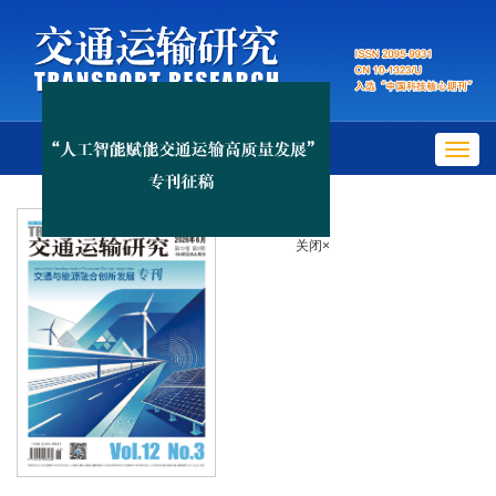
Toggl
navig
关闭×