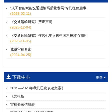
徐士翠, 黄超, 孙鹏翔, 郑少灿, 胡正宇, 李天宇, 冯健茜, 谢秉磊
2026, 12(3): 109-124.
https://doi.org/10.16503/j.cnki.2095-
“人工智能赋能交通运输高质量发展”专刊征稿启事
9931.2026.03.009
(2026-02-11)
摘要 (
36
)
HTML
(
33
)
《交通运输研究》严正声明
水运港-船多能源融合技术及集成应用——以宁波舟山港穿山港
(2025-12-04)
区为例
《交通运输研究》连续七年入选中国科技核心期刊
童亮, 袁裕鹏, 袁成清, 唐道贵, 钟晓晖, 严新平
(2025-11-05)
2026, 12(3): 125-136.
https://doi.org/10.16503/j.cnki.2095-
9931.2026.03.010
诚邀审稿专家
摘要 (
33
)
HTML
(
28
)
(2024-04-25)
面向公路交通的双向可逆电氢耦合微电网系统容量优化配置
师瑞峰, 程龙飞, 张凌志, 王亚彬, 刘状壮
2026, 12(3): 137-150.
https://doi.org/10.16503/j.cnki.2095-
下载中心
更多
9931.2026.03.011
摘要 (
16
)
HTML
(
14
)
2015—2023年我刊已发表论文索引
基于TimeXer模型的高速公路服务区充电负荷预测
论文模板
孙偲赫, 宋国华, 朱子俊, 范鹏飞, 石莹
2026, 12(3): 151-162.
https://doi.org/10.16503/j.cnki.2095-
审稿专家信息表
9931.2026.03.012