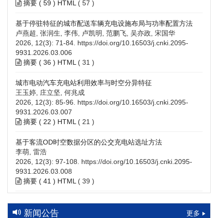
摘要 (
59
)
HTML
(
57
)
基于停驻特征的城市配送车辆充电设施布局与功率配置方法
卢燕超, 张润生, 李伟, 卢凯明, 范鹏飞, 吴亦政, 宋国华
2026, 12(3): 71-84.
https://doi.org/10.16503/j.cnki.2095-
9931.2026.03.006
摘要 (
36
)
HTML
(
31
)
城市电动汽车充电站利用效率与时空分异特征
王玉婷, 庄立坚, 何兆成
2026, 12(3): 85-96.
https://doi.org/10.16503/j.cnki.2095-
9931.2026.03.007
摘要 (
22
)
HTML
(
21
)
基于客流OD时空数据分区的公交充电站选址方法
李萌, 雷浩
2026, 12(3): 97-108.
https://doi.org/10.16503/j.cnki.2095-
9931.2026.03.008
摘要 (
41
)
HTML
(
39
)
高速公路充电设施技术规划综述：场景需求、技术路线与配置
策略
新闻公告
更多