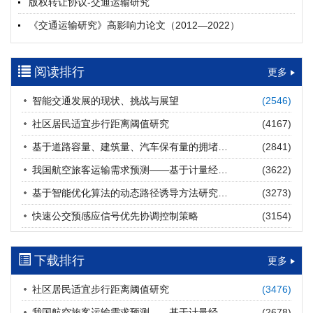
版权转让协议-交通运输研究
摘要 (
20
)
HTML
(
20
)
《交通运输研究》高影响力论文（2012—2022）
多层能源供给网络下高速公路系统韧性提升方法
郝泉霖, 兰富安, 赖波, 陈立栋, 宋志英, 郑帅
参考文献及常用法定计量单位样例
2026, 12(3): 163-175.
https://doi.org/10.16503/j.cnki.2095-
阅读排行
中英文摘要撰写规范及样例
更多
9931.2026.03.013
摘要 (
14
)
HTML
(
12
)
智能交通发展的现状、挑战与展望
(2546)
道路建养运通用碳核算方法及应用
社区居民适宜步行距离阈值研究
(4167)
王元庆, 王皎, 刘圆圆, 于谦, 刘聂旸子, 杨诗雨
2026, 12(3): 176-189.
https://doi.org/10.16503/j.cnki.2095-
基于道路容量、建筑量、汽车保有量的拥堵指数敏感性分析
(2841)
9931.2026.03.014
我国航空旅客运输需求预测——基于计量经济学与系统动力学组合模型
(3622)
摘要 (
12
)
HTML
(
12
)
基于智能优化算法的动态路径诱导方法研究进展
(3273)
西部陆海新通道氢走廊建设对交通运输领域低碳转型的推动作
快速公交预感应信号优先协调控制策略
(3154)
用
罗文格, 黄承锋, 关海长
2026, 12(3): 190-201.
https://doi.org/10.16503/j.cnki.2095-
9931.2026.03.015
下载排行
更多
摘要 (
22
)
HTML
(
21
)
社区居民适宜步行距离阈值研究
(3476)
交能融合背景下零碳货运走廊利益主体的策略演化与影响因素
我国航空旅客运输需求预测——基于计量经济学与系统动力学组合模型
(2678)