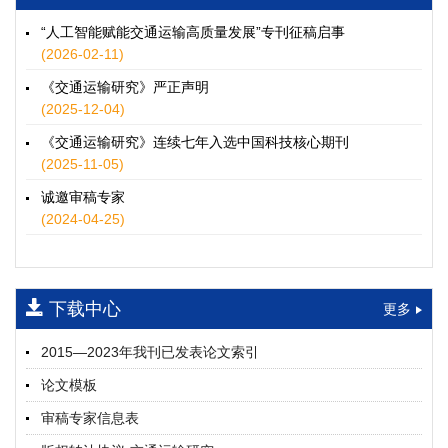
徐士翠, 黄超, 孙鹏翔, 郑少灿, 胡正宇, 李天宇, 冯健茜, 谢秉磊
2026, 12(3): 109-124.
https://doi.org/10.16503/j.cnki.2095-
“人工智能赋能交通运输高质量发展”专刊征稿启事
9931.2026.03.009
(2026-02-11)
摘要 (
35
)
HTML
(
32
)
《交通运输研究》严正声明
水运港-船多能源融合技术及集成应用——以宁波舟山港穿山港
(2025-12-04)
区为例
《交通运输研究》连续七年入选中国科技核心期刊
童亮, 袁裕鹏, 袁成清, 唐道贵, 钟晓晖, 严新平
(2025-11-05)
2026, 12(3): 125-136.
https://doi.org/10.16503/j.cnki.2095-
9931.2026.03.010
诚邀审稿专家
摘要 (
30
)
HTML
(
26
)
(2024-04-25)
面向公路交通的双向可逆电氢耦合微电网系统容量优化配置
师瑞峰, 程龙飞, 张凌志, 王亚彬, 刘状壮
2026, 12(3): 137-150.
https://doi.org/10.16503/j.cnki.2095-
下载中心
更多
9931.2026.03.011
摘要 (
14
)
HTML
(
13
)
2015—2023年我刊已发表论文索引
基于TimeXer模型的高速公路服务区充电负荷预测
论文模板
孙偲赫, 宋国华, 朱子俊, 范鹏飞, 石莹
2026, 12(3): 151-162.
https://doi.org/10.16503/j.cnki.2095-
审稿专家信息表
9931.2026.03.012