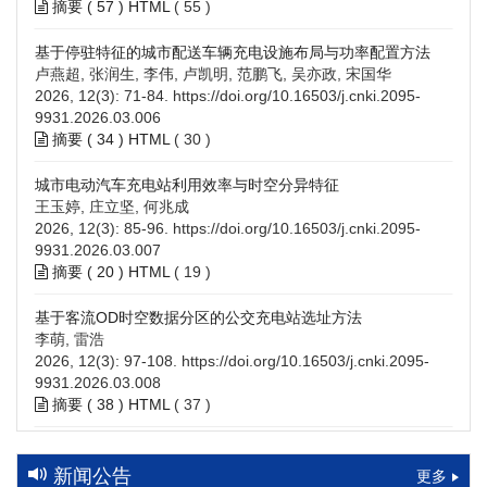
摘要 (
57
)
HTML
(
55
)
基于停驻特征的城市配送车辆充电设施布局与功率配置方法
卢燕超, 张润生, 李伟, 卢凯明, 范鹏飞, 吴亦政, 宋国华
2026, 12(3): 71-84.
https://doi.org/10.16503/j.cnki.2095-
9931.2026.03.006
摘要 (
34
)
HTML
(
30
)
城市电动汽车充电站利用效率与时空分异特征
王玉婷, 庄立坚, 何兆成
2026, 12(3): 85-96.
https://doi.org/10.16503/j.cnki.2095-
9931.2026.03.007
摘要 (
20
)
HTML
(
19
)
基于客流OD时空数据分区的公交充电站选址方法
李萌, 雷浩
2026, 12(3): 97-108.
https://doi.org/10.16503/j.cnki.2095-
9931.2026.03.008
摘要 (
38
)
HTML
(
37
)
高速公路充电设施技术规划综述：场景需求、技术路线与配置
策略
新闻公告
更多