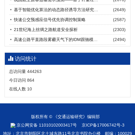
张海涛, 姚琛, 唐治豪, 谢明辉, 王元庆
2026, 12(3): 202-216.
https://doi.org/10.16503/j.cnki.2095-
基于智能优化算法的动态路径诱导方法研究进展
(2649)
9931.2026.03.016
摘要 (
20
)
HTML
(
18
)
快速公交预感应信号优先协调控制策略
(2587)
21世纪海上丝绸之路航道安全探析
(2303)
高速公路平直路段雾霾天气下的IDM跟驰模型分析
(2494)
访问统计
总访问量
444263
今日访问
864
在线人数
10
版权所有 © 《交通运输研究》编辑部
京公网安备 11010102003417号
京ICP备17006742号-3
地址：北京市朝阳区北土城东路11号北京书院办公楼 邮编：100029