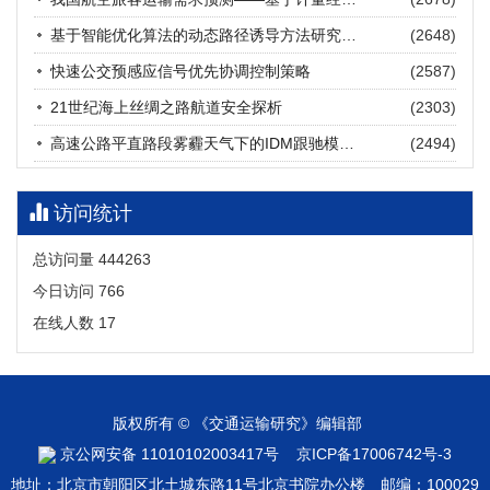
张海涛, 姚琛, 唐治豪, 谢明辉, 王元庆
2026, 12(3): 202-216.
https://doi.org/10.16503/j.cnki.2095-
基于智能优化算法的动态路径诱导方法研究进展
(2648)
9931.2026.03.016
摘要 (
20
)
HTML
(
18
)
快速公交预感应信号优先协调控制策略
(2587)
21世纪海上丝绸之路航道安全探析
(2303)
高速公路平直路段雾霾天气下的IDM跟驰模型分析
(2494)
访问统计
总访问量
444263
今日访问
766
在线人数
17
版权所有 © 《交通运输研究》编辑部
京公网安备 11010102003417号
京ICP备17006742号-3
地址：北京市朝阳区北土城东路11号北京书院办公楼 邮编：100029