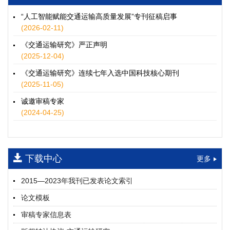
徐士翠, 黄超, 孙鹏翔, 郑少灿, 胡正宇, 李天宇, 冯健茜, 谢秉磊
2026, 12(3): 109-124.
https://doi.org/10.16503/j.cnki.2095-
“人工智能赋能交通运输高质量发展”专刊征稿启事
9931.2026.03.009
(2026-02-11)
摘要 (
35
)
HTML
(
32
)
《交通运输研究》严正声明
水运港-船多能源融合技术及集成应用——以宁波舟山港穿山港
(2025-12-04)
区为例
《交通运输研究》连续七年入选中国科技核心期刊
童亮, 袁裕鹏, 袁成清, 唐道贵, 钟晓晖, 严新平
(2025-11-05)
2026, 12(3): 125-136.
https://doi.org/10.16503/j.cnki.2095-
9931.2026.03.010
诚邀审稿专家
摘要 (
30
)
HTML
(
26
)
(2024-04-25)
面向公路交通的双向可逆电氢耦合微电网系统容量优化配置
师瑞峰, 程龙飞, 张凌志, 王亚彬, 刘状壮
2026, 12(3): 137-150.
https://doi.org/10.16503/j.cnki.2095-
下载中心
更多
9931.2026.03.011
摘要 (
14
)
HTML
(
13
)
2015—2023年我刊已发表论文索引
基于TimeXer模型的高速公路服务区充电负荷预测
论文模板
孙偲赫, 宋国华, 朱子俊, 范鹏飞, 石莹
2026, 12(3): 151-162.
https://doi.org/10.16503/j.cnki.2095-
审稿专家信息表
9931.2026.03.012