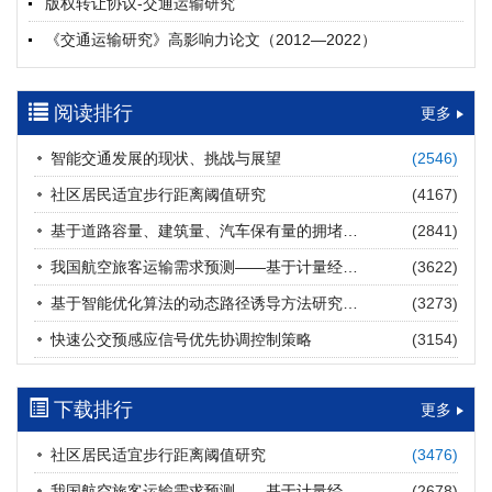
版权转让协议-交通运输研究
摘要 (
20
)
HTML
(
20
)
《交通运输研究》高影响力论文（2012—2022）
多层能源供给网络下高速公路系统韧性提升方法
郝泉霖, 兰富安, 赖波, 陈立栋, 宋志英, 郑帅
参考文献及常用法定计量单位样例
2026, 12(3): 163-175.
https://doi.org/10.16503/j.cnki.2095-
阅读排行
中英文摘要撰写规范及样例
更多
9931.2026.03.013
摘要 (
14
)
HTML
(
12
)
智能交通发展的现状、挑战与展望
(2546)
道路建养运通用碳核算方法及应用
社区居民适宜步行距离阈值研究
(4167)
王元庆, 王皎, 刘圆圆, 于谦, 刘聂旸子, 杨诗雨
2026, 12(3): 176-189.
https://doi.org/10.16503/j.cnki.2095-
基于道路容量、建筑量、汽车保有量的拥堵指数敏感性分析
(2841)
9931.2026.03.014
我国航空旅客运输需求预测——基于计量经济学与系统动力学组合模型
(3622)
摘要 (
12
)
HTML
(
12
)
基于智能优化算法的动态路径诱导方法研究进展
(3273)
西部陆海新通道氢走廊建设对交通运输领域低碳转型的推动作
快速公交预感应信号优先协调控制策略
(3154)
用
罗文格, 黄承锋, 关海长
2026, 12(3): 190-201.
https://doi.org/10.16503/j.cnki.2095-
9931.2026.03.015
下载排行
更多
摘要 (
22
)
HTML
(
21
)
社区居民适宜步行距离阈值研究
(3476)
交能融合背景下零碳货运走廊利益主体的策略演化与影响因素
我国航空旅客运输需求预测——基于计量经济学与系统动力学组合模型
(2678)