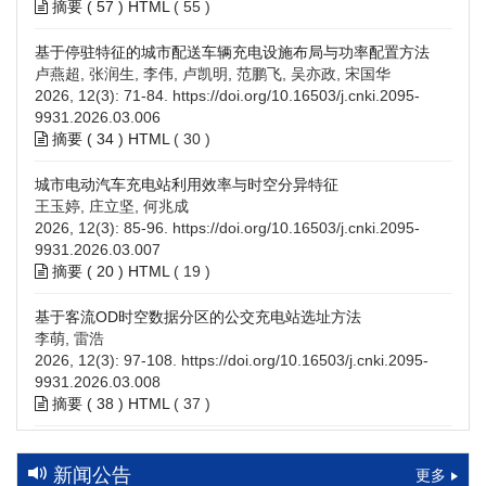
摘要 (
57
)
HTML
(
55
)
基于停驻特征的城市配送车辆充电设施布局与功率配置方法
卢燕超, 张润生, 李伟, 卢凯明, 范鹏飞, 吴亦政, 宋国华
2026, 12(3): 71-84.
https://doi.org/10.16503/j.cnki.2095-
9931.2026.03.006
摘要 (
34
)
HTML
(
30
)
城市电动汽车充电站利用效率与时空分异特征
王玉婷, 庄立坚, 何兆成
2026, 12(3): 85-96.
https://doi.org/10.16503/j.cnki.2095-
9931.2026.03.007
摘要 (
20
)
HTML
(
19
)
基于客流OD时空数据分区的公交充电站选址方法
李萌, 雷浩
2026, 12(3): 97-108.
https://doi.org/10.16503/j.cnki.2095-
9931.2026.03.008
摘要 (
38
)
HTML
(
37
)
高速公路充电设施技术规划综述：场景需求、技术路线与配置
策略
新闻公告
更多