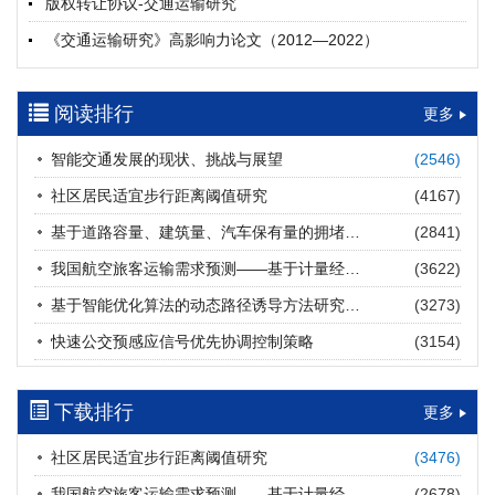
版权转让协议-交通运输研究
摘要 (
20
)
HTML
(
20
)
《交通运输研究》高影响力论文（2012—2022）
多层能源供给网络下高速公路系统韧性提升方法
郝泉霖, 兰富安, 赖波, 陈立栋, 宋志英, 郑帅
参考文献及常用法定计量单位样例
2026, 12(3): 163-175.
https://doi.org/10.16503/j.cnki.2095-
阅读排行
中英文摘要撰写规范及样例
更多
9931.2026.03.013
摘要 (
14
)
HTML
(
12
)
智能交通发展的现状、挑战与展望
(2546)
道路建养运通用碳核算方法及应用
社区居民适宜步行距离阈值研究
(4167)
王元庆, 王皎, 刘圆圆, 于谦, 刘聂旸子, 杨诗雨
2026, 12(3): 176-189.
https://doi.org/10.16503/j.cnki.2095-
基于道路容量、建筑量、汽车保有量的拥堵指数敏感性分析
(2841)
9931.2026.03.014
我国航空旅客运输需求预测——基于计量经济学与系统动力学组合模型
(3622)
摘要 (
12
)
HTML
(
12
)
基于智能优化算法的动态路径诱导方法研究进展
(3273)
西部陆海新通道氢走廊建设对交通运输领域低碳转型的推动作
快速公交预感应信号优先协调控制策略
(3154)
用
罗文格, 黄承锋, 关海长
2026, 12(3): 190-201.
https://doi.org/10.16503/j.cnki.2095-
9931.2026.03.015
下载排行
更多
摘要 (
22
)
HTML
(
21
)
社区居民适宜步行距离阈值研究
(3476)
交能融合背景下零碳货运走廊利益主体的策略演化与影响因素
我国航空旅客运输需求预测——基于计量经济学与系统动力学组合模型
(2678)