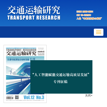
Toggl
navig
关闭×