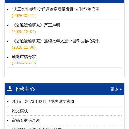
徐士翠, 黄超, 孙鹏翔, 郑少灿, 胡正宇, 李天宇, 冯健茜, 谢秉磊
2026, 12(3): 109-124.
https://doi.org/10.16503/j.cnki.2095-
“人工智能赋能交通运输高质量发展”专刊征稿启事
9931.2026.03.009
(2026-02-11)
摘要 (
35
)
HTML
(
32
)
《交通运输研究》严正声明
水运港-船多能源融合技术及集成应用——以宁波舟山港穿山港
(2025-12-04)
区为例
《交通运输研究》连续七年入选中国科技核心期刊
童亮, 袁裕鹏, 袁成清, 唐道贵, 钟晓晖, 严新平
(2025-11-05)
2026, 12(3): 125-136.
https://doi.org/10.16503/j.cnki.2095-
9931.2026.03.010
诚邀审稿专家
摘要 (
29
)
HTML
(
26
)
(2024-04-25)
面向公路交通的双向可逆电氢耦合微电网系统容量优化配置
师瑞峰, 程龙飞, 张凌志, 王亚彬, 刘状壮
2026, 12(3): 137-150.
https://doi.org/10.16503/j.cnki.2095-
下载中心
更多
9931.2026.03.011
摘要 (
14
)
HTML
(
13
)
2015—2023年我刊已发表论文索引
基于TimeXer模型的高速公路服务区充电负荷预测
论文模板
孙偲赫, 宋国华, 朱子俊, 范鹏飞, 石莹
2026, 12(3): 151-162.
https://doi.org/10.16503/j.cnki.2095-
审稿专家信息表
9931.2026.03.012