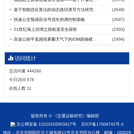
张海涛, 姚琛, 唐治豪, 谢明辉, 王元庆
2026, 12(3): 202-216.
https://doi.org/10.16503/j.cnki.2095-
基于智能优化算法的动态路径诱导方法研究进展
(2648)
9931.2026.03.016
摘要 (
20
)
HTML
(
18
)
快速公交预感应信号优先协调控制策略
(2587)
21世纪海上丝绸之路航道安全探析
(2303)
高速公路平直路段雾霾天气下的IDM跟驰模型分析
(2494)
访问统计
总访问量
444260
今日访问
576
在线人数
11
版权所有 © 《交通运输研究》编辑部
京公网安备 11010102003417号
京ICP备17006742号-3
地址：北京市朝阳区北土城东路11号北京书院办公楼 邮编：100029