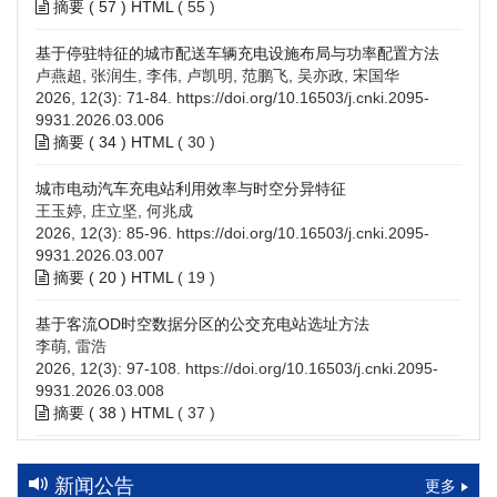
摘要 (
57
)
HTML
(
55
)
基于停驻特征的城市配送车辆充电设施布局与功率配置方法
卢燕超, 张润生, 李伟, 卢凯明, 范鹏飞, 吴亦政, 宋国华
2026, 12(3): 71-84.
https://doi.org/10.16503/j.cnki.2095-
9931.2026.03.006
摘要 (
34
)
HTML
(
30
)
城市电动汽车充电站利用效率与时空分异特征
王玉婷, 庄立坚, 何兆成
2026, 12(3): 85-96.
https://doi.org/10.16503/j.cnki.2095-
9931.2026.03.007
摘要 (
20
)
HTML
(
19
)
基于客流OD时空数据分区的公交充电站选址方法
李萌, 雷浩
2026, 12(3): 97-108.
https://doi.org/10.16503/j.cnki.2095-
9931.2026.03.008
摘要 (
38
)
HTML
(
37
)
高速公路充电设施技术规划综述：场景需求、技术路线与配置
策略
新闻公告
更多