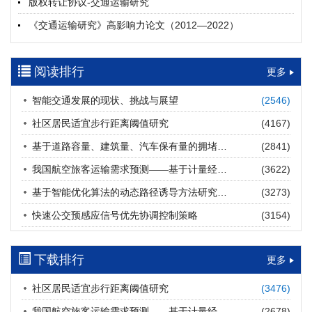
版权转让协议-交通运输研究
摘要 (
20
)
HTML
(
20
)
《交通运输研究》高影响力论文（2012—2022）
多层能源供给网络下高速公路系统韧性提升方法
郝泉霖, 兰富安, 赖波, 陈立栋, 宋志英, 郑帅
参考文献及常用法定计量单位样例
2026, 12(3): 163-175.
https://doi.org/10.16503/j.cnki.2095-
阅读排行
中英文摘要撰写规范及样例
更多
9931.2026.03.013
摘要 (
14
)
HTML
(
12
)
智能交通发展的现状、挑战与展望
(2546)
道路建养运通用碳核算方法及应用
社区居民适宜步行距离阈值研究
(4167)
王元庆, 王皎, 刘圆圆, 于谦, 刘聂旸子, 杨诗雨
2026, 12(3): 176-189.
https://doi.org/10.16503/j.cnki.2095-
基于道路容量、建筑量、汽车保有量的拥堵指数敏感性分析
(2841)
9931.2026.03.014
我国航空旅客运输需求预测——基于计量经济学与系统动力学组合模型
(3622)
摘要 (
12
)
HTML
(
12
)
基于智能优化算法的动态路径诱导方法研究进展
(3273)
西部陆海新通道氢走廊建设对交通运输领域低碳转型的推动作
快速公交预感应信号优先协调控制策略
(3154)
用
罗文格, 黄承锋, 关海长
2026, 12(3): 190-201.
https://doi.org/10.16503/j.cnki.2095-
9931.2026.03.015
下载排行
更多
摘要 (
22
)
HTML
(
21
)
社区居民适宜步行距离阈值研究
(3476)
交能融合背景下零碳货运走廊利益主体的策略演化与影响因素
我国航空旅客运输需求预测——基于计量经济学与系统动力学组合模型
(2678)